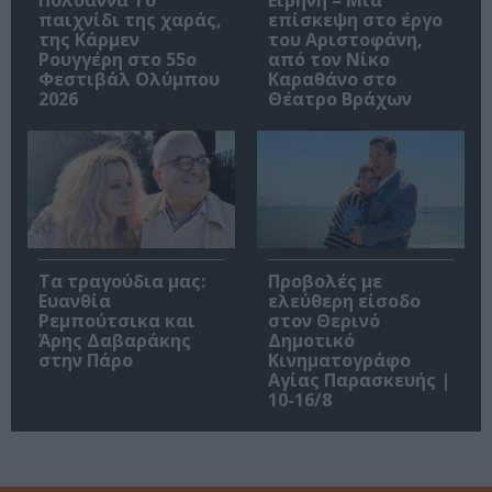
Πολυάννα Το
Ειρήνη – Μια
παιχνίδι της χαράς,
επίσκεψη στο έργο
της Κάρμεν
του Αριστοφάνη,
Ρουγγέρη στο 55ο
από τον Νίκο
Φεστιβάλ Ολύμπου
Καραθάνο στο
2026
Θέατρο Βράχων
Τα τραγούδια μας:
Προβολές με
Ευανθία
ελεύθερη είσοδο
Ρεμπούτσικα και
στον Θερινό
Άρης Δαβαράκης
Δημοτικό
στην Πάρο
Κινηματογράφο
Αγίας Παρασκευής |
10-16/8