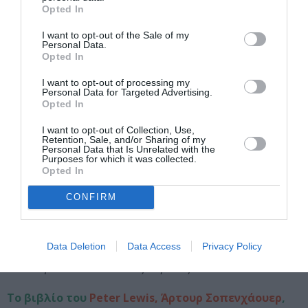
Ταξιδιού»: Το φετινό Διεθνές
Opted In
Βραβείο Booker κυκλοφορεί
από τις εκδόσεις Βακχικόν
I want to opt-out of the Sale of my
Personal Data.
Opted In
Η νύφη φόρεσε μαύρα: Το
νέο αστυνομικό
I want to opt-out of processing my
μυθιστόρημα του Κορνέλ
Personal Data for Targeted Advertising.
Γούλριτς
Opted In
I want to opt-out of Collection, Use,
Retention, Sale, and/or Sharing of my
Personal Data that Is Unrelated with the
“Αγαπημένη τέχνη, πόσες ζοφερές ώρες,
Purposes for which it was collected.
όταν ήμουν βυθισμένος στα βάσανα της ζωής,
Opted In
μου ζέστανες την καρδιά, μου έδωσες αγάπη
CONFIRM
και με μετέφερες σε έναν καλύτερο κόσμο!”
“Η φιλοσοφία είναι κάτι πολύ πιο υψηλό από κάθε θρησκεία
Data Deletion
Data Access
Privacy Policy
που είναι δυνατόν να υπάρξει… κάτι το οποίο πρέπει να
κατανοήσει και να δει κανείς σε βάθος”
Το βιβλίο του
Peter Lewis, Άρτουρ Σοπενχάουερ
,