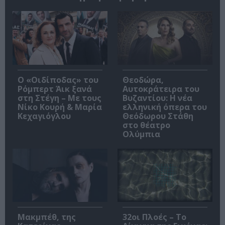
O «Οιδίποδας» του
Θεοδώρα,
Ρόμπερτ Άικ ξανά
Αυτοκράτειρα του
στη Στέγη – Με τους
Βυζαντίου: Η νέα
Νίκο Κουρή & Μαρία
ελληνική όπερα του
Κεχαγιόγλου
Θεόδωρου Στάθη
στο θέατρο
Ολύμπια
Μακμπέθ, της
32οι Πλοές – Το