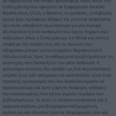
μεταφράζονται και οδηγοί φιλοσοφίας όπως αυτοί του
Σοπενχάουερ που αφορούν σε διάφορα και ποικίλα
θέματα όπως η ζωή, ο θάνατος, οι γυναίκες, η επιβίωση
έχουν βρει πρόσφορο έδαφος και γίνονται ανάρπαστα.
Δεν είναι υπερβολή να μιλήσουμε για μία στροφή
αξιοπρόσεκτη στην ανάγνωση του έργου σημαντικών
ανθρώπων όπως ο Σοπενχάουερ ή ο Νίτσε και αυτή η
επαφή με την σκέψη τους και τις αγωνίες που
εξέφρασαν μπορεί να λειτουργήσει θεραπευτικά ή
επουλωτικά ως προς τα καθημερινά προβλήματα και τις
ανησυχίες που βασανίζουν τον μέσο άνθρωπο. Η
φιλοσοφία συνεπώς δεν μοιάζει ως ένα απροσπέλαστο
σύμπαν ή ως κάτι απόμακρο και ακατανόητο, είναι ένας
προσιτός προορισμός που δεν δυσκολευόμαστε να
προσεγγίσουμε και αυτό χάρη σε διάφορες εκδόσεις
πιο εκλαϊκευμένες που έχουν γεμίσει τα ράφια των
βιβλιοπωλείων. Σε αυτό το πλαίσιο εντάσσεται και η
παρούσα έκδοση, μία βιογραφία επεξηγηματική,
αναλυτική και πλούσια τόσο σε πληροφορίες όσο και