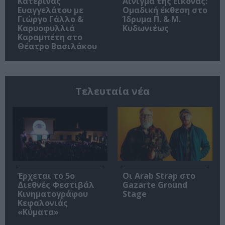
Κατερίνας
Αίνιγμα της Εικόνας:
Ευαγγελάτου με
Ομαδική έκθεση στο
Γιώργο Γάλλο &
Ίδρυμα Π. & Μ.
Καρυοφυλλιά
Κυδωνιέως
Καραμπέτη στο
Θέατρο Βασιλάκου
Τελευταία νέα
Έρχεται το 5ο
Οι Arab Strap στο
Διεθνές Φεστιβάλ
Gazarte Ground
Κινηματογράφου
Stage
Κεφαλονιάς
«Κύματα»