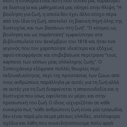
διότι η επιθυμία είναι αυτή που τελικά μας παρασύρει
σε δυστυχία και μαθηματικά μας οδηγεί στην θλίψη. “Η
βούληση για ζωή, η οποία δεν έχει άλλο στόχο πέρα
από την ίδια τη ζωή, αποτελεί τη βασική πηγή όλης της
δυστυχίας και των βασάνων στη ζωή”. “Ο κόσμος ως
βούληση και ως παράσταση” εμφανίστηκε στα
βιβλιοπωλεία τον Δεκέμβριο του 1818 και ήταν ένα
γεγονός που τον χαροποίησε ιδιαίτερα και εξόχως
αφού επισφράγισε και επιβεβαίωσε περίτρανα “τους
καρπούς των κόπων μίας ολόκληρης ζωής”. Ο
Σοπενχάουερ εξέφρασε πολλές θεωρίες περί
σεξουαλικότητας, περί της προστασίας των ζώων από
τους ανθρώπους παράλληλα με αυτές για τη ζωή αλλά
σε αυτές για τη ζωή διαφαίνεται η απαισιοδοξία και η
δυστυχία που ίσως οφείλεται εν μέρει και στην
προσωπική του ζωή. Ο ίδιος ισχυριζόταν σε κάθε
ευκαιρία πως “κάθε ανθρώπινη ζωή είναι μία τραγωδία,
δεν είναι παρά μία σειρά μάταιες ελπίδες, ατελέσφορα
σχέδια και λάθη που συνειδητοποιούμε πολύ αργά.