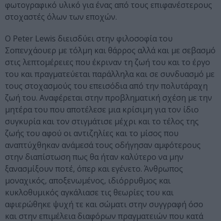
φωτογραφικό υλικό για ένας από τους επιφανέστερους
στοχαστές όλων των εποχών.
Ο Peter Lewis διεισδύει στην φιλοσοφία του
Σοπενχάουερ με τόλμη και θάρρος αλλά και με σεβασμό
στις λεπτομέρειες που έκριναν τη ζωή του και το έργο
του και πραγματεύεται παράλληλα και σε συνδυασμό με
τους στοχασμούς του επεισόδια από την πολυτάραχη
ζωή του. Αναφέρεται στην προβληματική σχέση με την
μητέρα του που αποτέλεσε μια κρίσιμη για τον ίδιο
συγκυρία και τον στιγμάτισε μέχρι και το τέλος της
ζωής του αφού οι αντιζηλίες και το μίσος που
αναπτύχθηκαν ανάμεσά τους οδήγησαν αμφότερους
στην διαπίστωση πως θα ήταν καλύτερο να μην
ξανασμίξουν ποτέ, όπερ και εγένετο. Άνθρωπος
μοναχικός, αποξενωμένος, ιδιόρρυθμος και
κυκλοθυμικός αγκάλιασε τις θεωρίες του και
αφιερώθηκε ψυχή τε και σώματι στην συγγραφή όσο
και στην επιμέλεια διαφόρων πραγματειών που κατά