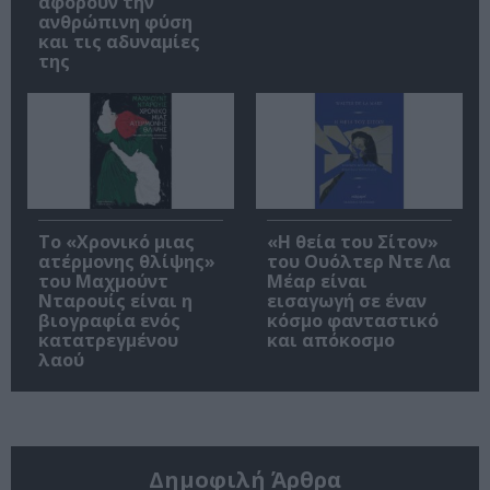
αφορούν την
ανθρώπινη φύση
και τις αδυναμίες
της
Το «Χρονικό μιας
«Η θεία του Σίτον»
ατέρμονης θλίψης»
του Ουόλτερ Ντε Λα
του Μαχμούντ
Μέαρ είναι
Νταρουίς είναι η
εισαγωγή σε έναν
βιογραφία ενός
κόσμο φανταστικό
κατατρεγμένου
και απόκοσμο
λαού
Δημοφιλή Άρθρα