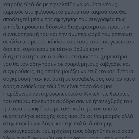
καιρούς εξέδιδε με την ελπίδα να κομίσει νέους
καρπούς στο φιλοσοφικό ρεύμα του καιρού του. Θα
αποδειχτεί μέσω της αφήγησης του συγγραφέα πως
υπήρξε πρόσωπο δύσκολα διαχειρίσιμο ως προς την
συναναστροφή του και την συμπεριφορά του απέναντι
σε άλλα άτομα του κύκλου του τόσο του οικογενειακού
όσο και ευρύτερου σε τέτοιο βαθμό που η
διαχυτικότητα και ο αυθορμητισμός του χαρακτήρα
του θα τον οδηγήσουν σε αναρίθμητους καβγάδες και
συγκρούσεις, τις οποίες μοιάζει να επιζητούσε. Τέτοια
σύγκρουση ήταν και αυτή με συναδέλφους του, αν και ο
όρος συνάδελφος εδώ δεν είναι τόσο δόκιμος.
Παράδειγμα αντιπροσωπευτικό ο Χέγκελ, τις θεωρίες
του οποίου πολέμησε σφόδρα σαν να ήταν εχθρός του
ή ακόμα η επαφή του με τον Γκαίτε με τον οποίο
αναπτύχθηκε εξαρχής ένας αμοιβαίος θαυμασμός αλλά
στην πορεία και λόγω και της πολύ ιδιαίτερης
ιδιοσυγκρασίας του η σχέση τους οδηγήθηκε στα άκρα
λόγω των διαφωνιών και της άσχημης συμπεριφοράς