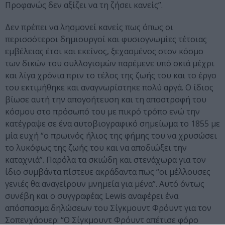
Προφανώς δεν αξίζει να τη ζήσει κανείς”.
Δεν πρέπει να λησμονεί κανείς πως όπως οι
περισσότεροι δημιουργοί και φυσιογνωμίες τέτοιας
εμβέλειας έτσι και εκείνος, ξεχασμένος στον κόσμο
των δικών του συλλογισμών παρέμενε υπό σκιά μέχρι
και λίγα χρόνια πριν το τέλος της ζωής του και το έργο
του εκτιμήθηκε και αναγνωρίστηκε πολύ αργά. Ο ίδιος
βίωσε αυτή την απογοήτευση και τη αποστροφή του
κόσμου στο πρόσωπό του με πικρό τρόπο ενώ την
κατέγραψε σε ένα αυτοβιογραφικό σημείωμα το 1855 με
μία ευχή “ο πρωινός ήλιος της φήμης του να χρυσώσει
το λυκόφως της ζωής του και να αποδιώξει την
καταχνιά”. Παρόλα τα σκιώδη και στενάχωρα για τον
ίδιο συμβάντα πίστευε ακράδαντα πως “οι μέλλουσες
γενιές θα αναγείρουν μνημεία για μένα”. Αυτό όντως
συνέβη και ο συγγραφέας Lewis αναφέρει ένα
απόσπασμα δηλώσεων του Σίγκμουντ Φρόυντ για τον
Σοπενχάουερ: “Ο Σίγκμουντ Φρόυντ απέτισε φόρο