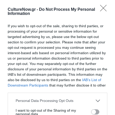
τιμής στον Σοπενχάουερ χαρακτηρίζοντάς τον πηγή
έμπνευσης για τις δικές του θεωρίες περί ασυνειδήτου
CultureNow.gr -
Do Not Process My Personal
Information
και του ρόλου του σεξ στον ανθρώπινο ψυχισμό”. Ο
Σοπενχάουερ διάβασε Καντ και στηρίχτηκε στις
If you wish to opt-out of the sale, sharing to third parties, or
θεωρίες του και κυρίως στην “Κριτική του καθαρού
processing of your personal or sensitive information for
λόγου” την οποία και μελέτησε γιατί εκεί ο Καντ
targeted advertising by us, please use the below opt-out
άρθρωσε έναν λόγο ελκυστικό για τον νεαρό φιλόσοφο,
section to confirm your selection. Please note that after your
τον οποίο με την σειρά τους θα μνημονεύσουν και θα
opt-out request is processed you may continue seeing
χρησιμοποιήσουν τόσο ο Νίτσε όσο και ο Βιτγκενστάιν
interest-based ads based on personal information utilized by
us or personal information disclosed to third parties prior to
αλλά και λογοτέχνες του 19ου αιώνα όπως ο Προυστ, ο
your opt-out. You may separately opt-out of the further
Μωπασάν, ο Ζολά και ο Κάφκα αποδεικνύοντας ακόμα
disclosure of your personal information by third parties on the
μία φορά πως λογοτεχνία και φιλοσοφία είναι δύο
IAB’s list of downstream participants. This information may
έννοιες αλληλένδετες και διάγουν βίους παράλληλους.
also be disclosed by us to third parties on the
IAB’s List of
Downstream Participants
that may further disclose it to other
third parties.
ΜΗΝ ΧΑΣΕΙΣ!
Personal Data Processing Opt Outs
Γιανγκ Σιουάνγκ-τζι –
«Ταϊβάν: Ημερολόγιο
I want to opt-out of the Sharing of my
personal data.