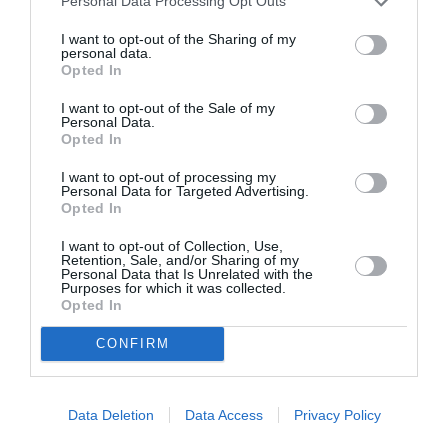
Personal Data Processing Opt Outs
I want to opt-out of the Sharing of my
personal data.
Opted In
I want to opt-out of the Sale of my
Personal Data.
Σαρωνίς Βατικιώτη
Απόστολος
Opted In
Γκάτσου –
Χαντζαράς –
Διαφάνειες Ζωής:
«Κλεμμένος
I want to opt-out of processing my
Έκθεση στο Katheti
Πειρατής» &
Personal Data for Targeted Advertising.
Summer 2026
“Beauty and Blue”:
Opted In
Διπλή παράλληλη
έκθεση στην Πάτμο
I want to opt-out of Collection, Use,
Retention, Sale, and/or Sharing of my
Personal Data that Is Unrelated with the
Purposes for which it was collected.
Opted In
CONFIRM
Αλέξανδρος
Σπάνιος πίνακας
Data Deletion
Data Access
Privacy Policy
Μαγκανιώτης –
του Λεονάρντο Ντα
State of Change:
Βίντσι έχει