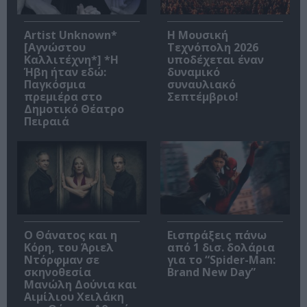
Artist Unknown*
Η Μουσική
[Αγνώστου
Τεχνόπολη 2026
Καλλιτέχνη*] *Η
υποδέχεται έναν
Ήβη ήταν εδώ:
δυναμικό
Παγκόσμια
συναυλιακό
πρεμιέρα στο
Σεπτέμβριο!
Δημοτικό Θέατρο
Πειραιά
Ο Θάνατος και η
Εισπράξεις πάνω
Κόρη, του Άριελ
από 1 δισ. δολάρια
Ντόρφμαν σε
για το “Spider-Man:
σκηνοθεσία
Brand New Day”
Μανώλη Δούνια και
Αιμίλιου Χειλάκη