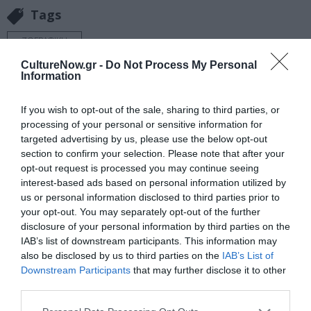
Tags
ΖΩΓΡΑΦΙΚΗ
CultureNow.gr -
Do Not Process My Personal
Information
Newsletter
Κάθε βδομάδα στο e-mail σας τα τελευταία νέα για
If you wish to opt-out of the sale, sharing to third parties, or
την Τέχνη και τον Πολιτισμό!
processing of your personal or sensitive information for
targeted advertising by us, please use the below opt-out
section to confirm your selection. Please note that after your
opt-out request is processed you may continue seeing
interest-based ads based on personal information utilized by
us or personal information disclosed to third parties prior to
Ακολουθήστε το Culturenow.gr
your opt-out. You may separately opt-out of the further
disclosure of your personal information by third parties on the
IAB’s list of downstream participants. This information may
also be disclosed by us to third parties on the
IAB’s List of
Downstream Participants
that may further disclose it to other
Σχετικά Άρθρα
third parties.