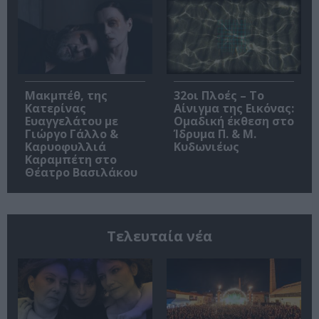
Μακμπέθ, της
32οι Πλοές – Το
Κατερίνας
Αίνιγμα της Εικόνας:
Ευαγγελάτου με
Ομαδική έκθεση στο
Γιώργο Γάλλο &
Ίδρυμα Π. & Μ.
Καρυοφυλλιά
Κυδωνιέως
Καραμπέτη στο
Θέατρο Βασιλάκου
Τελευταία νέα