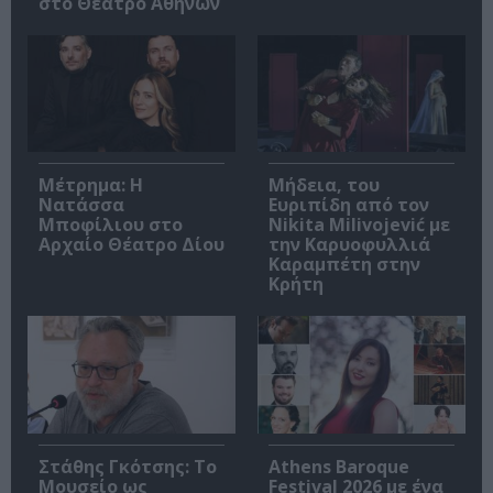
στο Θέατρο Αθηνών
Μέτρημα: Η
Μήδεια, του
Νατάσσα
Ευριπίδη από τον
Μποφίλιου στο
Nikita Milivojević με
Αρχαίο Θέατρο Δίου
την Καρυοφυλλιά
Καραμπέτη στην
Κρήτη
Στάθης Γκότσης: Το
Athens Baroque
Μουσείο ως
Festival 2026 με ένα