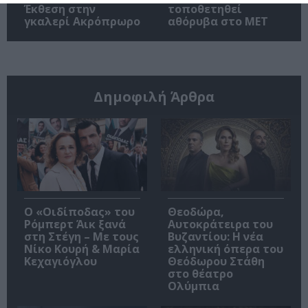
Έκθεση στην
τοποθετηθεί
γκαλερί Ακρόπρωρο
αθόρυβα στο MET
Δημοφιλή Άρθρα
O «Οιδίποδας» του
Θεοδώρα,
Ρόμπερτ Άικ ξανά
Αυτοκράτειρα του
στη Στέγη – Με τους
Βυζαντίου: Η νέα
Νίκο Κουρή & Μαρία
ελληνική όπερα του
Κεχαγιόγλου
Θεόδωρου Στάθη
στο θέατρο
Ολύμπια