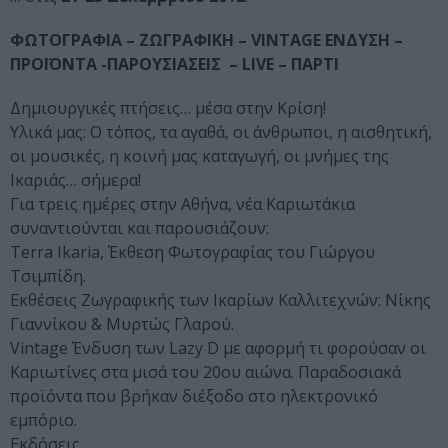
ΦΩΤΟΓΡΑΦΙΑ – ΖΩΓΡΑΦΙΚΗ – VINTAGE ΕΝΔΥΣΗ –
ΠΡΟΪΟΝΤΑ -ΠΑΡΟΥΣΙΑΣΕΙΣ – LIVE – ΠΑΡΤΙ
Δημιουργικές πτήσεις… μέσα στην Κρίση!
Υλικά μας: Ο τόπος, τα αγαθά, οι άνθρωποι, η αισθητική,
οι μουσικές, η κοινή μας καταγωγή, οι μνήμες της
Ικαριάς… σήμερα!
Για τρεις ημέρες στην Αθήνα, νέα Καριωτάκια
συναντιούνται και παρουσιάζουν:
Terra Ikaria, Έκθεση Φωτογραφίας του Γιώργου
Τσιμπίδη.
Εκθέσεις Ζωγραφικής των Ικαρίων Καλλιτεχνών: Νίκης
Γιαννίκου & Μυρτώς Γλαρού.
Vintage Ένδυση των Lazy D με αφορμή τι φορούσαν οι
Καριωτίνες στα μισά του 20ου αιώνα. Παραδοσιακά
προϊόντα που βρήκαν διέξοδο στο ηλεκτρονικό
εμπόριο.
Εκδόσεις