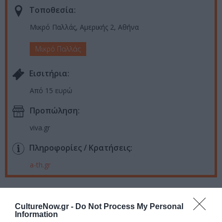
Τοποθεσία:
Μικρό Παλλάς, Αμερικής 2, Αθήνα
Μικρό Παλλάς
Eισιτήρια:
Από 15 ευρώ
Προπώληση:
viva.gr
Πληροφορίες / Κρατήσεις:
a-th.gr
Ακολουθήστε το Culturenow.gr στο
Google News
και
μάθετε πρώτοι όλες τις ειδήσεις
CultureNow.gr -
Do Not Process My Personal
Information