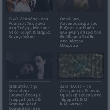
O «Οιδίποδας» του
Θεοδώρα,
Ρόμπερτ Άικ ξανά
Αυτοκράτειρα του
στη Στέγη – Με τους
Βυζαντίου: Η νέα
Νίκο Κουρή & Μαρία
ελληνική όπερα του
Κεχαγιόγλου
Θεόδωρου Στάθη
στο θέατρο
Ολύμπια
Μακμπέθ, της
32οι Πλοές – Το
Κατερίνας
Αίνιγμα της Εικόνας:
Ευαγγελάτου με
Ομαδική έκθεση στο
Γιώργο Γάλλο &
Ίδρυμα Π. & Μ.
Καρυοφυλλιά
Κυδωνιέως
Καραμπέτη στο