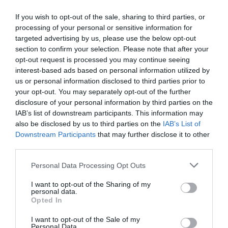
Δείτε όλα τα
τελευταία νέα
για την Τέχνη και τον
Πολιτισμό στο
Culturenow.gr
If you wish to opt-out of the sale, sharing to third parties, or
processing of your personal or sensitive information for
targeted advertising by us, please use the below opt-out
Νέοι Διαγωνισμοί
❯
section to confirm your selection. Please note that after your
opt-out request is processed you may continue seeing
Tags
interest-based ads based on personal information utilized by
us or personal information disclosed to third parties prior to
ΔΡΑΜΑ - ΚΟΙΝΩΝΙΚΟ - ΣΥΓΧΡΟΝΟ
your opt-out. You may separately opt-out of the further
disclosure of your personal information by third parties on the
ΘΕΑΤΡΙΚΕΣ ΠΑΡΑΣΤΑΣΕΙΣ 2019 - 2020
IAB’s list of downstream participants. This information may
ΘΕΑΤΡΟ ΜΙΚΡΟ ΠΑΛΛΑΣ
ΘΟΔΩΡΗΣ ΑΘΕΡΙΔΗΣ
also be disclosed by us to third parties on the
IAB’s List of
Downstream Participants
that may further disclose it to other
third parties.
Newsletter
Personal Data Processing Opt Outs
Κάθε βδομάδα στο e-mail σας τα τελευταία νέα για
την Τέχνη και τον Πολιτισμό!
I want to opt-out of the Sharing of my
personal data.
Opted In
I want to opt-out of the Sale of my
Personal Data.