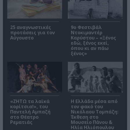
25 αναγνωστικές
9ο Φεστιβάλ
προτάσεις για τον
Ντοκιμαντέρ
Αύγουστο
Καρύστου – «Ξένος
εδώ, ξένος εκεί,
όπου κι αν πάω
ξένος»
«ΖΗΤΩ τα λαϊκά
Η Ελλάδα μέσα από
κορίτσια!», του
τον φακό του
Παντελή Αμπαζή
Νικόλαου Τομπάζη:
στο Θέατρο
Έκθεση στο
Ρεματιάς
Μουσείο Πάνου &
Ηλία Ηλιόπουλου