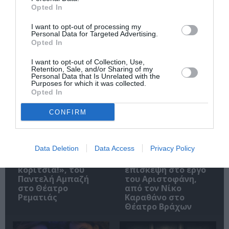
Opted In
Ακολουθήστε το Culturenow.gr
I want to opt-out of processing my
Personal Data for Targeted Advertising.
Opted In
I want to opt-out of Collection, Use,
Retention, Sale, and/or Sharing of my
Σχετικά Άρθρα
Personal Data that Is Unrelated with the
Purposes for which it was collected.
Opted In
CONFIRM
Data Deletion
Data Access
Privacy Policy
«ΖΗΤΩ τα λαϊκά
Ειρήνη – Μια
κορίτσια!», του
επίσκεψη στο έργο
Παντελή Αμπαζή
του Αριστοφάνη,
στο Θέατρο
από τον Νίκο
Ρεματιάς
Καραθάνο στο
Θέατρο Βράχων