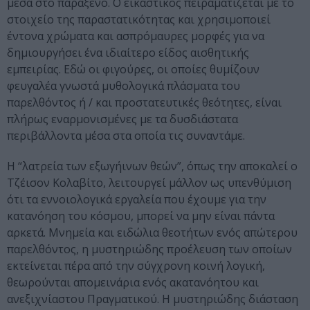
μέσα στο παράξενο. Ο εικαστικός πειραματίζεται με το
στοιχείο της παραστατικότητας και χρησιμοποιεί
έντονα χρώματα και ασπρόμαυρες μορφές για να
δημιουργήσει ένα ιδιαίτερο είδος αισθητικής
εμπειρίας. Εδώ οι φιγούρες, οι οποίες θυμίζουν
φευγαλέα γνωστά μυθολογικά πλάσματα του
παρελθόντος ή / και προστατευτικές θεότητες, είναι
πλήρως εναρμονισμένες με τα δυσδιάστατα
περιβάλλοντα μέσα στα οποία τις συναντάμε.
Η “λατρεία των εξωγήινων θεών”, όπως την αποκαλεί ο
Τζέισον Κολαβίτο, λειτουργεί μάλλον ως υπενθύμιση
ότι τα εννοιολογικά εργαλεία που έχουμε για την
κατανόηση του κόσμου, μπορεί να μην είναι πάντα
αρκετά. Μνημεία και ειδώλια θεοτήτων ενός απώτερου
παρελθόντος, η μυστηριώδης προέλευση των οποίων
εκτείνεται πέρα από την σύγχρονη κοινή λογική,
θεωρούνται απομεινάρια ενός ακατανόητου και
ανεξιχνίαστου Πραγματικού. Η μυστηριώδης διάσταση