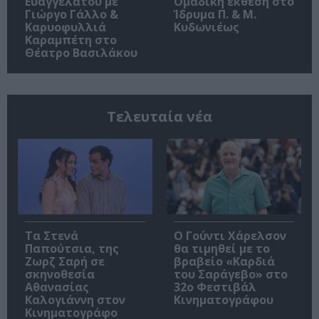
Ευαγγελάτου με
Ομαδική έκθεση στο
Γιώργο Γάλλο &
Ίδρυμα Π. & Μ.
Καρυοφυλλιά
Κυδωνιέως
Καραμπέτη στο
Θέατρο Βασιλάκου
Τελευταία νέα
Τα Στενά
Ο Γούντι Χάρελσον
Παπούτσια, της
θα τιμηθεί με το
Ζωρζ Σαρή σε
βραβείο «Καρδιά
σκηνοθεσία
του Σαράγεβο» στο
Αθανασίας
32ο Φεστιβάλ
Καλογιάννη στον
Κινηματογράφου
Κινηματογράφο