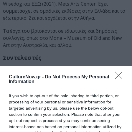
Wisedog και EΞΩ (2021), Mets Arts Center. Έχει
συμμετάσχει σε ομαδικές εκθέσεις στην Ελλάδα και το
εξωτερικό. Ζει και εργάζεται στην Αθήνα.
Τα έργα του βρίσκονται σε ιδιωτικές και δημόσιες
συλλογές, όπως στο Mona – Museum of Old and New
Art στην Αυστραλία, και αλλού.
Συντελεστές
Αριστομένης Θεοδωρόπουλος
CultureNow.gr -
Do Not Process My Personal
Σχεδιασμός Έκθεσης:
Αθηνά Τσιγαρίδα
Information
Σχεδιασμός Οπτικής Ταυτότητας:
Σωτήρης
Κοτσόπουλος
If you wish to opt-out of the sale, sharing to third parties, or
Επιμέλεια:
Φωτεινή Βεργίδου
processing of your personal or sensitive information for
targeted advertising by us, please use the below opt-out
Κεντρική φωτογραφία θέματος: Αριστομένης
section to confirm your selection. Please note that after your
Θεοδωρόπουλος, The Message
opt-out request is processed you may continue seeing
interest-based ads based on personal information utilized by