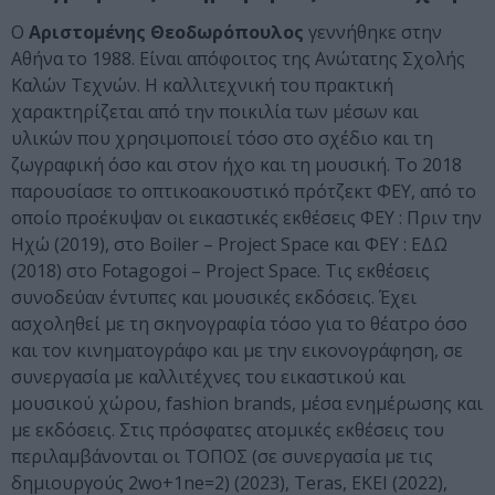
Ο
Αριστομένης Θεοδωρόπουλος
γεννήθηκε στην
Αθήνα το 1988. Είναι απόφοιτος της Aνώτατης Σχολής
Καλών Τεχνών. Η καλλιτεχνική του πρακτική
χαρακτηρίζεται από την ποικιλία των μέσων και
υλικών που χρησιμοποιεί τόσο στο σχέδιο και τη
ζωγραφική όσο και στον ήχο και τη μουσική. Το 2018
παρουσίασε το οπτικοακουστικό πρότζεκτ ΦΕΥ, από το
οποίο προέκυψαν οι εικαστικές εκθέσεις ΦΕΥ : Πριν την
Ηχώ (2019), στο Boiler – Project Space και ΦΕΥ : ΕΔΩ
(2018) στο Fotagogoi – Project Space. Τις εκθέσεις
συνοδεύαν έντυπες και μουσικές εκδόσεις. Έχει
ασχοληθεί με τη σκηνογραφία τόσο για το θέατρο όσο
και τον κινηματογράφο και με την εικονογράφηση, σε
συνεργασία με καλλιτέχνες του εικαστικού και
μουσικού χώρου, fashion brands, μέσα ενημέρωσης και
με εκδόσεις. Στις πρόσφατες ατομικές εκθέσεις του
περιλαμβάνονται οι ΤΟΠΟΣ (σε συνεργασία με τις
δημιουργούς 2wo+1ne=2) (2023), Teras, ΕΚΕΙ (2022),