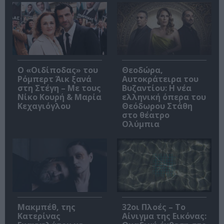
O «Οιδίποδας» του
Θεοδώρα,
Ρόμπερτ Άικ ξανά
Αυτοκράτειρα του
στη Στέγη – Με τους
Βυζαντίου: Η νέα
Νίκο Κουρή & Μαρία
ελληνική όπερα του
Κεχαγιόγλου
Θεόδωρου Στάθη
στο θέατρο
Ολύμπια
Μακμπέθ, της
32οι Πλοές – Το
Κατερίνας
Αίνιγμα της Εικόνας: