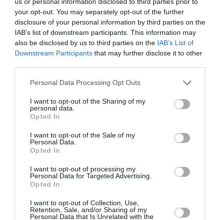
us or personal information disclosed to third parties prior to
Ταυτότητα Εκδήλωσης
your opt-out. You may separately opt-out of the further
disclosure of your personal information by third parties on the
Ημερομηνία:
IAB’s list of downstream participants. This information may
also be disclosed by us to third parties on the
IAB’s List of
14/05/2024
31/05/2024
Από:
Εως:
Downstream Participants
that may further disclose it to other
Ώρες Λειτουργίας: Δευτέρα - Παρασκευή: 13:00 - 20:00
third parties.
| Σάββατο - Κυριακή: 11:00 - 21:00
Personal Data Processing Opt Outs
Τοποθεσία:
I want to opt-out of the Sharing of my
personal data.
The Project Gallery, Νορμανού 3 (εντός στοάς, 1ος
Opted In
όροφος), Μοναστηράκι
I want to opt-out of the Sale of my
Personal Data.
The Project Gallery
Opted In
Eισιτήρια:
I want to opt-out of processing my
Personal Data for Targeted Advertising.
Είσοδος Δωρεάν
Opted In
Πληροφορίες / Κρατήσεις:
I want to opt-out of Collection, Use,
Retention, Sale, and/or Sharing of my
Personal Data that Is Unrelated with the