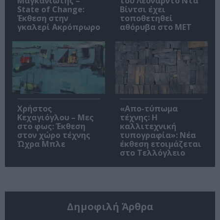
Μαγκανιώτης –
του Λεονάρντο Ντα
State of Change:
Βίντσι έχει
Έκθεση στην
τοποθετηθεί
γκαλερί Ακρόπρωρο
αθόρυβα στο MET
Χρήστος
«Απο-τύπωμα
Κεχαγιόγλου – Μες
τέχνης: H
στο φως: Έκθεση
καλλιτεχνική
στον χώρο τέχνης
τυπογραφία»: Νέα
Ώχρα Μπλε
έκθεση ετοιμάζεται
στο Τελλόγλειο
Δημοφιλή Άρθρα