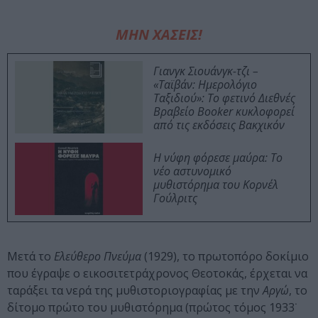
ΜΗΝ ΧΑΣΕΙΣ!
Γιανγκ Σιουάνγκ-τζι –
«Ταϊβάν: Ημερολόγιο
Ταξιδιού»: Το φετινό Διεθνές
Βραβείο Booker κυκλοφορεί
από τις εκδόσεις Βακχικόν
Η νύφη φόρεσε μαύρα: Το
νέο αστυνομικό
μυθιστόρημα του Κορνέλ
Γούλριτς
Μετά το
Ελεύθερο Πνεύμα
(1929), το πρωτοπόρο δοκίμιο
που έγραψε ο εικοσιτετράχρονος Θεοτοκάς, έρχεται να
ταράξει τα νερά της μυθιστοριογραφίας με την
Αργώ
, το
δίτομο πρώτο του μυθιστόρημα (πρώτος τόμος 1933˙