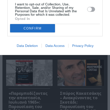
I want to opt-out of Collection, Use,
Retention, Sale, and/or Sharing of my
Personal Data that Is Unrelated with the
Purposes for which it was collected.
Opted In
CONFIRM
Η μακρά λίστα με
Έκθεση Βιβλίου
τις υποψηφιότητες
2026 στο Ναύπλιο
Data Deletion
Data Access
Privacy Policy
για το Βραβείο
Booker 2026
«Παρεμποδίζοντας
Σπύρος Κακατσάκης
την αποστασία,
– Ανακρίνοντας το
Ιουλιανά 1965»:
Σκοτάδι:
Παρουσίαση του
Παρουσίαση του