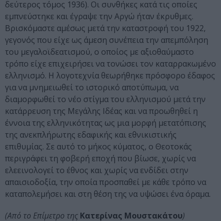
δεύτερος τόμος 1936). Οι συνθήκες κατά τις οποίες
εμπνεύστηκε και έγραψε την Αργώ ήταν έκρυθμες.
Βρισκόμαστε αμέσως μετά την καταστροφή του 1922,
γεγονός που είχε ως άμεση συνέπεια την απεμπόληση
του μεγαλοϊδεατισμού, ο οποίος με αξιοθαύμαστο
τρόπο είχε επιχειρήσει να τονώσει τον καταρρακωμένο
ελληνισμό. Η λογοτεχνία θεωρήθηκε πρόσφορο έδαφος
για να μνημειωθεί το ιστορικό αποτύπωμα, να
διαμορφωθεί το νέο στίγμα του ελληνισμού μετά την
κατάρρευση της Μεγάλης Ιδέας και να προωθηθεί η
έννοια της ελληνικότητας ως μια μορφή μετατόπισης
της ανεκπλήρωτης εδαφικής και εθνικιστικής
επιθυμίας. Σε αυτό το μήκος κύματος, ο Θεοτοκάς
περιγράφει τη φοβερή εποχή που βίωσε, χωρίς να
ελεεινολογεί το έθνος και χωρίς να ενδίδει στην
απαισιοδοξία, την οποία προσπαθεί με κάθε τρόπο να
καταπολεμήσει και στη θέση της να υψώσει ένα όραμα.
(Από το Επίμετρο της
Κατερίνας Μουστακάτου
)