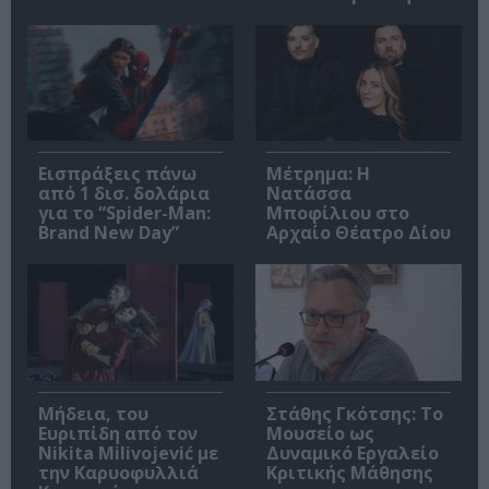
Εισπράξεις πάνω
Μέτρημα: Η
από 1 δισ. δολάρια
Νατάσσα
για το “Spider-Man:
Μποφίλιου στο
Brand New Day”
Αρχαίο Θέατρο Δίου
Μήδεια, του
Στάθης Γκότσης: Το
Ευριπίδη από τον
Μουσείο ως
Nikita Milivojević με
Δυναμικό Εργαλείο
την Καρυοφυλλιά
Κριτικής Μάθησης