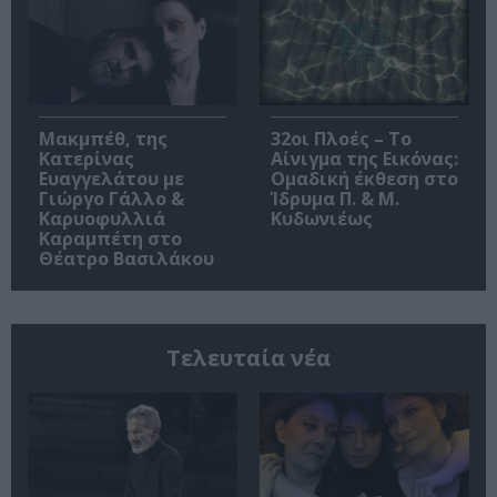
Μακμπέθ, της
32οι Πλοές – Το
Κατερίνας
Αίνιγμα της Εικόνας:
Ευαγγελάτου με
Ομαδική έκθεση στο
Γιώργο Γάλλο &
Ίδρυμα Π. & Μ.
Καρυοφυλλιά
Κυδωνιέως
Καραμπέτη στο
Θέατρο Βασιλάκου
Τελευταία νέα