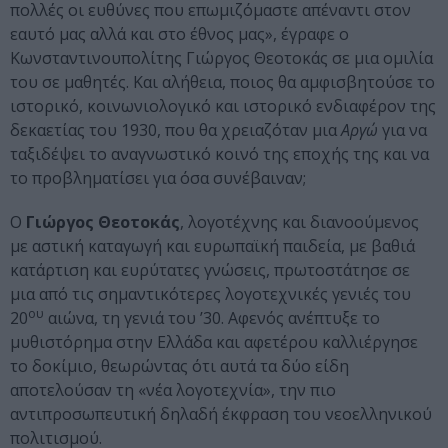
πολλές οι ευθύνες που επωμιζόμαστε απέναντι στον
εαυτό μας αλλά και στο έθνος μας», έγραφε ο
Κωνσταντινουπολίτης Γιώργος Θεοτοκάς σε μια ομιλία
του σε μαθητές. Και αλήθεια, ποιος θα αμφισβητούσε το
ιστορικό, κοινωνιολογικό και ιστορικό ενδιαφέρον της
δεκαετίας του 1930, που θα χρειαζόταν μια
Αργώ
για να
ταξιδέψει το αναγνωστικό κοινό της εποχής της και να
το προβληματίσει για όσα συνέβαιναν;
Ο
Γιώργος Θεοτοκάς
, λογοτέχνης και διανοούμενος
με αστική καταγωγή και ευρωπαϊκή παιδεία, με βαθιά
κατάρτιση και ευρύτατες γνώσεις, πρωτοστάτησε σε
μια από τις σημαντικότερες λογοτεχνικές γενιές του
ου
20
αιώνα, τη γενιά του ’30. Αφενός ανέπτυξε το
μυθιστόρημα στην Ελλάδα και αφετέρου καλλιέργησε
το δοκίμιο, θεωρώντας ότι αυτά τα δύο είδη
αποτελούσαν τη «νέα λογοτεχνία», την πιο
αντιπροσωπευτική δηλαδή έκφραση του νεοελληνικού
πολιτισμού.