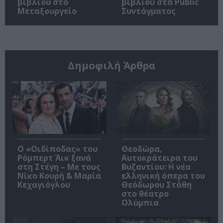
βιβλίου στο
βιβλίου στα Public
Μεταξουργείο
Συντάγματος
Δημοφιλή Άρθρα
O «Οιδίποδας» του
Θεοδώρα,
Ρόμπερτ Άικ ξανά
Αυτοκράτειρα του
στη Στέγη – Με τους
Βυζαντίου: Η νέα
Νίκο Κουρή & Μαρία
ελληνική όπερα του
Κεχαγιόγλου
Θεόδωρου Στάθη
στο θέατρο
Ολύμπια