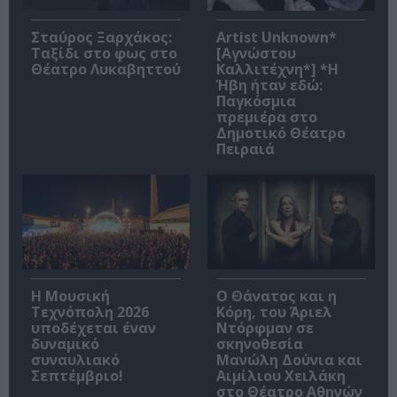
Σταύρος Ξαρχάκος:
Artist Unknown*
Ταξίδι στο φως στο
[Αγνώστου
Θέατρο Λυκαβηττού
Καλλιτέχνη*] *Η
Ήβη ήταν εδώ:
Παγκόσμια
πρεμιέρα στο
Δημοτικό Θέατρο
Πειραιά
Η Μουσική
Ο Θάνατος και η
Τεχνόπολη 2026
Κόρη, του Άριελ
υποδέχεται έναν
Ντόρφμαν σε
δυναμικό
σκηνοθεσία
συναυλιακό
Μανώλη Δούνια και
Σεπτέμβριο!
Αιμίλιου Χειλάκη
στο Θέατρο Αθηνών