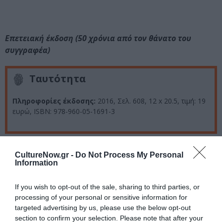
Επετειακή έκδοση (50 χρόνια από τον θάνατο του
συγγραφέα)
Ταυτότητα
Πληροφορίες έκδοσης:
2016, Σελ. 608, 12 x 20.5, τιμή: 19
ευρώ, ISBN: 978-960-05-1691-3
Ακολουθήστε το Culturenow.gr στο
Google News
και
CultureNow.gr -
Do Not Process My Personal
μάθετε πρώτοι όλες τις ειδήσεις
Information
Δείτε όλα τα
τελευταία νέα
για την Τέχνη και τον
If you wish to opt-out of the sale, sharing to third parties, or
Πολιτισμό στο
Culturenow.gr
processing of your personal or sensitive information for
targeted advertising by us, please use the below opt-out
section to confirm your selection. Please note that after your
Νέοι Διαγωνισμοί
❯