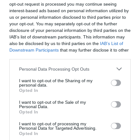
opt-out request is processed you may continue seeing
interest-based ads based on personal information utilized by
Tags
us or personal information disclosed to third parties prior to
your opt-out. You may separately opt-out of the further
ΔΟΚΙΜΙΑ - ΜΕΛΕΤΕΣ
ΕΚΔΟΣΕΙΣ ΕΣΤΙΑ
disclosure of your personal information by third parties on the
IAB’s list of downstream participants. This information may
also be disclosed by us to third parties on the
IAB’s List of
Newsletter
Downstream Participants
that may further disclose it to other
Κάθε βδομάδα στο e-mail σας τα τελευταία νέα για
third parties.
την Τέχνη και τον Πολιτισμό!
Personal Data Processing Opt Outs
I want to opt-out of the Sharing of my
personal data.
Opted In
Ακολουθήστε το Culturenow.gr
I want to opt-out of the Sale of my
Personal Data.
Opted In
I want to opt-out of processing my
Personal Data for Targeted Advertising.
Opted In
Σχετικά Άρθρα