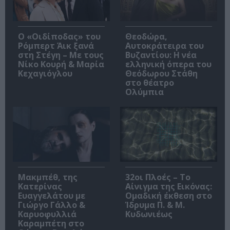
O «Οιδίποδας» του
Θεοδώρα,
Ρόμπερτ Άικ ξανά
Αυτοκράτειρα του
στη Στέγη – Με τους
Βυζαντίου: Η νέα
Νίκο Κουρή & Μαρία
ελληνική όπερα του
Κεχαγιόγλου
Θεόδωρου Στάθη
στο θέατρο
Ολύμπια
Μακμπέθ, της
32οι Πλοές – Το
Κατερίνας
Αίνιγμα της Εικόνας:
Ευαγγελάτου με
Ομαδική έκθεση στο
Γιώργο Γάλλο &
Ίδρυμα Π. & Μ.
Καρυοφυλλιά
Κυδωνιέως
Καραμπέτη στο