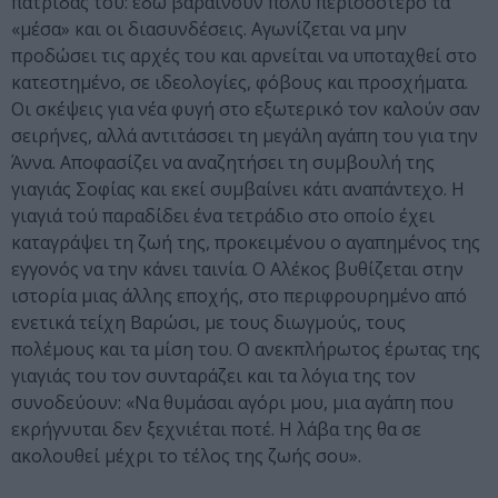
πατρίδας του: εδώ βαραίνουν πολύ περισσότερο τα
«μέσα» και οι διασυνδέσεις. Αγωνίζεται να μην
προδώσει τις αρχές του και αρνείται να υποταχθεί στο
κατεστημένο, σε ιδεολογίες, φόβους και προσχήματα.
Οι σκέψεις για νέα φυγή στο εξωτερικό τον καλούν σαν
σειρήνες, αλλά αντιτάσσει τη μεγάλη αγάπη του για την
Άννα. Αποφασίζει να αναζητήσει τη συμβουλή της
γιαγιάς Σοφίας και εκεί συμβαίνει κάτι αναπάντεχο. Η
γιαγιά τού παραδίδει ένα τετράδιο στο οποίο έχει
καταγράψει τη ζωή της, προκειμένου ο αγαπημένος της
εγγονός να την κάνει ταινία. Ο Αλέκος βυθίζεται στην
ιστορία μιας άλλης εποχής, στο περιφρουρημένο από
ενετικά τείχη Βαρώσι, με τους διωγμούς, τους
πολέμους και τα μίση του. Ο ανεκπλήρωτος έρωτας της
γιαγιάς του τον συνταράζει και τα λόγια της τον
συνοδεύουν: «Να θυμάσαι αγόρι μου, μια αγάπη που
εκρήγνυται δεν ξεχνιέται ποτέ. Η λάβα της θα σε
ακολουθεί μέχρι το τέλος της ζωής σου».