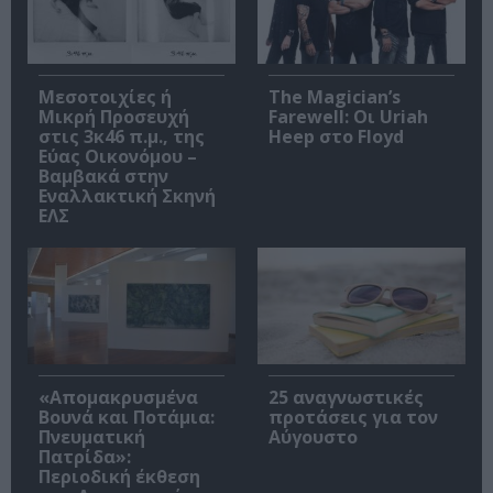
Μεσοτοιχίες ή
The Magician’s
Μικρή Προσευχή
Farewell: Οι Uriah
στις 3κ46 π.μ., της
Heep στο Floyd
Εύας Οικονόμου –
Βαμβακά στην
Εναλλακτική Σκηνή
ΕΛΣ
«Απομακρυσμένα
25 αναγνωστικές
Βουνά και Ποτάμια:
προτάσεις για τον
Πνευματική
Αύγουστο
Πατρίδα»:
Περιοδική έκθεση