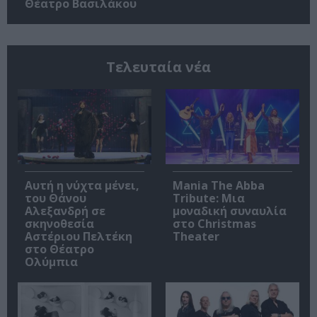
Θέατρο Βασιλάκου
Τελευταία νέα
Αυτή η νύχτα μένει,
Mania The Abba
του Θάνου
Tribute: Μια
Αλεξανδρή σε
μοναδική συναυλία
σκηνοθεσία
στο Christmas
Αστέριου Πελτέκη
Theater
στο Θέατρο
Ολύμπια