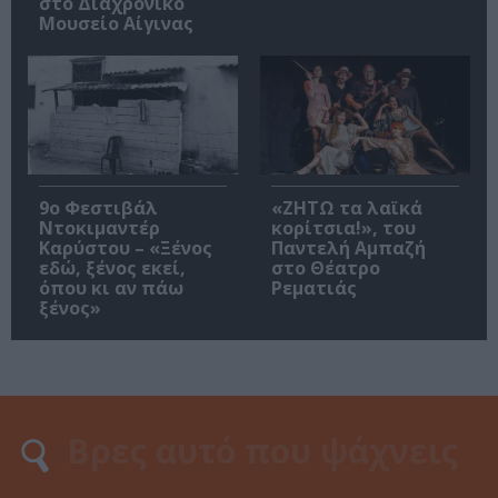
στο Διαχρονικό
Μουσείο Αίγινας
9ο Φεστιβάλ
«ΖΗΤΩ τα λαϊκά
Ντοκιμαντέρ
κορίτσια!», του
Καρύστου – «Ξένος
Παντελή Αμπαζή
εδώ, ξένος εκεί,
στο Θέατρο
όπου κι αν πάω
Ρεματιάς
ξένος»