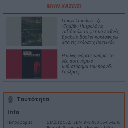
ΜΗΝ ΧΑΣΕΙΣ!
Γιανγκ Σιουάνγκ-τζι –
«Ταϊβάν: Ημερολόγιο
Ταξιδιού»: Το φετινό Διεθνές
Βραβείο Booker κυκλοφορεί
από τις εκδόσεις Βακχικόν
Η νύφη φόρεσε μαύρα: Το
νέο αστυνομικό
μυθιστόρημα του Κορνέλ
Γούλριτς
Ταυτότητα
Info
Πληροφορίες
Σελίδες: 552, ISBN: 978-960-364-542-9,
Format: Paperback, Μέγεθος: 140 x