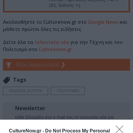
205, Έκδοση: 1η
Ακολουθήστε το Culturenow.gr στο
Google News
και
μάθετε πρώτοι όλες τις ειδήσεις
Δείτε όλα τα
τελευταία νέα
για την Τέχνη και τον
Πολιτισμό στο
Culturenow.gr
Νέοι Διαγωνισμοί
❯
Tags
ΕΚΔΟΣΕΙΣ ΔΙΟΠΤΡΑ
ΠΕΖΟΓΡΑΦΙΑ
Newsletter
Κάθε βδομάδα στο e-mail σας τα τελευταία νέα για
την Τέχνη και τον Πολιτισμό!
CultureNow.gr -
Do Not Process My Personal