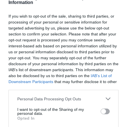
Information
If you wish to opt-out of the sale, sharing to third parties, or
processing of your personal or sensitive information for
Ακολουθήστε το Culturenow.gr
targeted advertising by us, please use the below opt-out
section to confirm your selection. Please note that after your
opt-out request is processed you may continue seeing
interest-based ads based on personal information utilized by
us or personal information disclosed to third parties prior to
your opt-out. You may separately opt-out of the further
Σχετικά Άρθρα
disclosure of your personal information by third parties on the
IAB’s list of downstream participants. This information may
also be disclosed by us to third parties on the
IAB’s List of
Downstream Participants
that may further disclose it to other
third parties.
Personal Data Processing Opt Outs
Αυτοβιογραφία
Αντόνιο Πόρτσια –
I want to opt-out of the Sharing of my
ενός πτώματος: Μια
Φωνές: Ένα βιβλίο
personal data.
συλλογή
ως εσωτερικός
Opted In
διηγημάτων του
διάλογος