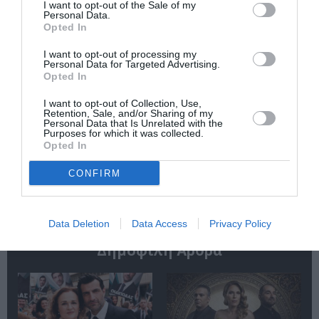
Σιγκισμούντ
I want to opt-out of the Sale of my
Κρζιζανόφσκι
Personal Data.
Opted In
I want to opt-out of processing my
Personal Data for Targeted Advertising.
Opted In
I want to opt-out of Collection, Use,
Retention, Sale, and/or Sharing of my
Personal Data that Is Unrelated with the
Φιλίπ Κολλέν – Ο
Ελένη Μπουκαούρη
Purposes for which it was collected.
μπάρμαν του Ritz:
– η Μαρία τα ήθελε
Opted In
Ένα κοινωνικό
όλα: Ένα κοινωνικό
ιστορικό βιβλίο
βιβλίο για γυναίκες
CONFIRM
Data Deletion
Data Access
Privacy Policy
Δημοφιλή Άρθρα