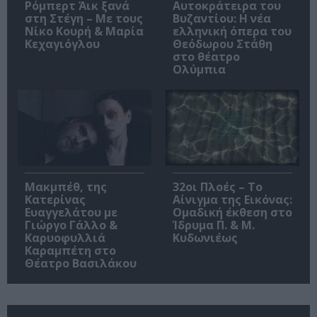
Ρόμπερτ Άικ ξανά
Αυτοκράτειρα του
στη Στέγη – Με τους
Βυζαντίου: Η νέα
Νίκο Κουρή & Μαρία
ελληνική όπερα του
Κεχαγιόγλου
Θεόδωρου Στάθη
στο θέατρο
Ολύμπια
Μακμπέθ, της
32οι Πλοές – Το
Κατερίνας
Αίνιγμα της Εικόνας:
Ευαγγελάτου με
Ομαδική έκθεση στο
Γιώργο Γάλλο &
Ίδρυμα Π. & Μ.
Καρυοφυλλιά
Κυδωνιέως
Καραμπέτη στο
Θέατρο Βασιλάκου