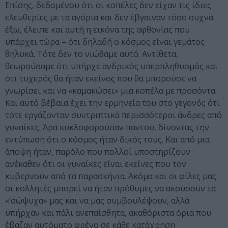
Επίσης, δεδομένου ότι οι κοπέλες δεν είχαν τις ίδιες
ελευθερίες με τα αγόρια και δεν έβγαιναν τόσο συχνά
έξω, έλειπε και αυτή η εικόνα της αφθονίας που
υπάρχει τώρα – ότι δηλαδή ο κόσμος είναι γεμάτος
θηλυκά. Τότε δεν το νιώθαμε αυτό. Αντίθετα,
θεωρούσαμε ότι υπήρχε ανδρικός υπερπληθυσμός και
ότι τυχερός θα ήταν εκείνος που θα μπορούσε να
γνωρίσει και να «καμακώσει» μια κοπέλα με προσόντα.
Και αυτό βέβαια έχει την ερμηνεία του στο γεγονός ότι
τότε εργάζονταν συντριπτικά περισσότεροι άνδρες από
γυναίκες. Άρα κυκλοφορούσαν παντού, δίνοντας την
εντύπωση ότι ο κόσμος ήταν δικός τους. Και από μια
άποψη ήταν, παρόλο που πολλοί υποστηρίζουν
ανέκαθεν ότι οι γυναίκες είναι εκείνες που τον
κυβερνούν από τα παρασκήνια. Ακόμα και οι φίλες μας
οι κολλητές μπορεί να ήταν πρόθυμες να ακούσουν τα
«’σώψυχα» μας και να μας συμβουλέψουν, αλλά
υπήρχαν και πάλι ανεπαίσθητα, ακαθόριστα όρια που
έβαζαν αυτόματο φρένο σε κάθε κατάχρηση