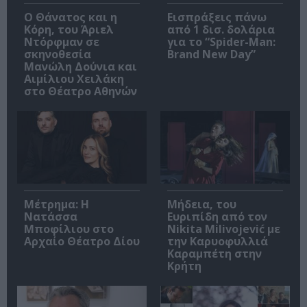
Ο Θάνατος και η
Εισπράξεις πάνω
Κόρη, του Άριελ
από 1 δισ. δολάρια
Ντόρφμαν σε
για το “Spider-Man:
σκηνοθεσία
Brand New Day”
Μανώλη Δούνια και
Αιμίλιου Χειλάκη
στο Θέατρο Αθηνών
Μέτρημα: Η
Μήδεια, του
Νατάσσα
Ευριπίδη από τον
Μποφίλιου στο
Nikita Milivojević με
Αρχαίο Θέατρο Δίου
την Καρυοφυλλιά
Καραμπέτη στην
Κρήτη