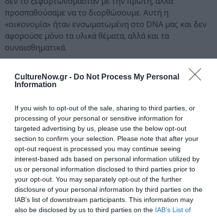
δεν το ξεφορτωνόμασταν με την πρώτη, αλλά
προσπαθούσαμε να το διορθώσουμε. Αυτή η
«οικονομία» ήταν ενσωματωμένη στο DNA μας και δεν
αφορούσε μόνο τα υλικά θέματα, αλλά και τα
συναισθηματικά.
Απόστολος Αλλαμανής – Πληροφορίες
για τον συγγραφέα
CultureNow.gr -
Do Not Process My Personal
Information
Ο
Απόστολος Αλλαμανής
, γεννήθηκε στην Αθήνα
όπου και σπούδασε, αρχικά στο Κολλέγιο Αθηνών, μετά
If you wish to opt-out of the sale, sharing to third parties, or
processing of your personal or sensitive information for
στο Εθνικό Μετσόβιο Πολυτεχνείο στη Σχολή
targeted advertising by us, please use the below opt-out
Πολιτικών Μηχανικών και τέλος μεταπτυχιακό στο
section to confirm your selection. Please note that after your
Οικονομικό Πανεπιστήμιο.
opt-out request is processed you may continue seeing
interest-based ads based on personal information utilized by
Επί σειρά ετών ασχολήθηκε με τα κοινά συμμετέχοντας
us or personal information disclosed to third parties prior to
στα Διοικητικά Συμβούλια του Συνδέσμου Ελληνικών
your opt-out. You may separately opt-out of the further
Βιομηχανιών, του Ελληνοαμερικανικού Εμπορικού
disclosure of your personal information by third parties on the
Επιμελητηρίου, της Λέσχης Επιχειρηματικότητος, του
IAB’s list of downstream participants. This information may
also be disclosed by us to third parties on the
IAB’s List of
Board of Trustees και του Συλλόγου Αποφοίτων του