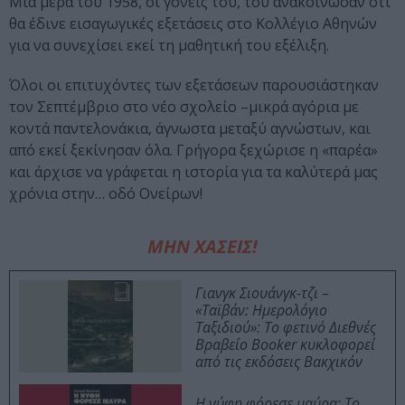
Μια μέρα του 1958, οι γονείς του, του ανακοίνωσαν ότι
θα έδινε εισαγωγικές εξετάσεις στο Κολλέγιο Αθηνών
για να συνεχίσει εκεί τη μαθητική του εξέλιξη.
Όλοι οι επιτυχόντες των εξετάσεων παρουσιάστηκαν
τον Σεπτέμβριο στο νέο σχολείο –μικρά αγόρια με
κοντά παντελονάκια, άγνωστα μεταξύ αγνώστων, και
από εκεί ξεκίνησαν όλα. Γρήγορα ξεχώρισε η «παρέα»
και άρχισε να γράφεται η ιστορία για τα καλύτερά μας
χρόνια στην… οδό Ονείρων!
ΜΗΝ ΧΑΣΕΙΣ!
Γιανγκ Σιουάνγκ-τζι –
«Ταϊβάν: Ημερολόγιο
Ταξιδιού»: Το φετινό Διεθνές
Βραβείο Booker κυκλοφορεί
από τις εκδόσεις Βακχικόν
Η νύφη φόρεσε μαύρα: Το