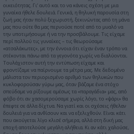
οικειότητας. Γι’ αυτό και το να κάνεις σχέση με μια
γυναίκα ήθελε δουλειά. Γενικά, η θηλυκή παρουσία στη
ζωή μας ήταν πολύ ξεχωριστή, ξεκινώντας από τη μάνα
μας που ούτε θα μας περνούσε ποτέ από το μυαλό να
την υποτιμήσουμε ή να την προσβάλουμε. Τις είχαμε
περί πολλού τις γυναίκες – τις θεωρούσαμε
«ατσαλάκωτες», με την έννοια ότι είχαν έναν τρόπο να
στέκονται πάνω από τα γεγονότα χωρίς να διαλύονται.
Τουλάχιστον αυτή την εντύπωση είχαμε και
φροντίζαμε να παίρνουμε τα μέτρα μας. Με δεδομένο
μάλιστα τον περιορισμένο αριθμό των θηλυκών που
κυκλοφορούσαν γύρω μας, όταν βάζαμε ένα στόχο
σπεύδαμε να ρίξουμε αμέσως τα «παραγάδια» μας, από
φόβο ότι αν χασομερούσαμε χωρίς λόγο, το «ψάρι» θα
έπεφτε σε άλλα δίχτυα. Να γιατί και οι σχέσεις ήθελαν
δουλειά για να ανθίσουν και να εξελιχθούν. Είναι κάτι
που ακούγεται λίγο κλισέ σήμερα, αλλά στη δική μας
εποχή αποτελούσε μεγάλη αλήθεια. Κι αν κάτι χαλούσε,