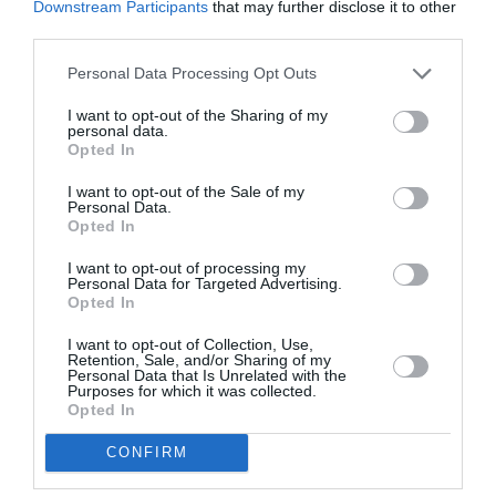
Downstream Participants
that may further disclose it to other
Κολλεγίου Αθηνών.
third parties.
Τιμήθηκε με το βραβείο EUROPE 500 για τον 21ο αιώνα.
Personal Data Processing Opt Outs
Λογοτεχνικά έργα του συγγραφέα:
I want to opt-out of the Sharing of my
personal data.
Opted In
(2019) Στενό παπούτσι… κι ανηφόρα, Περίπλους
(2017) Το στοίχημα, Περίπλους
I want to opt-out of the Sale of my
Personal Data.
(2015) Στο λυκόφως των ιδεολογιών, Περίπλους
Opted In
(2012) Αν δεν κοιμάσαι… μη φοβάσαι!, Περίπλους
(2009) Αντικατοπτρισμοί, Περίπλους
I want to opt-out of processing my
Personal Data for Targeted Advertising.
(2007) Ο ήλιος ανέτειλε τα μεσάνυχτα, Δωδώνη
Opted In
I want to opt-out of Collection, Use,
Ταυτότητα
Retention, Sale, and/or Sharing of my
Personal Data that Is Unrelated with the
Purposes for which it was collected.
Πληροφορίες έκδοσης:
Εκδόσεις Περίπλους, Σελίδες:294,
Opted In
Τιμή: 20,14€, ISBN 978-960-438-262-0
CONFIRM
Ακολουθήστε το Culturenow.gr στο
Google News
και