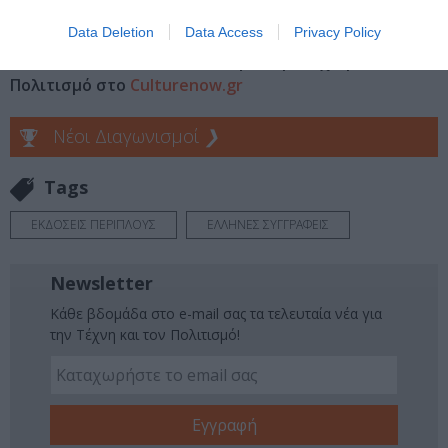
μάθετε πρώτοι όλες τις ειδήσεις
Data Deletion
Data Access
Privacy Policy
Δείτε όλα τα
τελευταία νέα
για την Τέχνη και τον
Πολιτισμό στο
Culturenow.gr
Νέοι Διαγωνισμοί
❯
Tags
ΕΚΔΟΣΕΙΣ ΠΕΡΙΠΛΟΥΣ
ΕΛΛΗΝΕΣ ΣΥΓΓΡΑΦΕΙΣ
Newsletter
Κάθε βδομάδα στο e-mail σας τα τελευταία νέα για
την Τέχνη και τον Πολιτισμό!