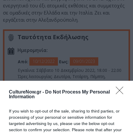
ενεργητικό του έξι ατομικές εκθέσεις και συμμετοχές
σε ομαδικές στην Ελλάδα και την Ιταλία. Ζει και
εργάζεται στην Αλεξανδρούπολη.
Ταυτότητα Εκδήλωσης
Ημερομηνία:
10/12/2022
09/01/2023
Από:
Εως:
Εγκαίνια: Σάββατο 10 Δεκεμβρίου 2022, 18.00 - 22.00
Ώρες λειτουργίας: Δευτέρα, Τετάρτη, Πέμπτη,
Παρασκευή, Κυριακή 08.30-15.30 | Σάββατο 13.00-
20.00
CultureNow.gr -
Do Not Process My Personal
Information
Τοποθεσία:
Αρχαιολογικό Μουσείο Αλεξανδρούπολης, Λεωφόρος
If you wish to opt-out of the sale, sharing to third parties, or
Μάκρης 44, Αλεξανδρούπολη
processing of your personal or sensitive information for
targeted advertising by us, please use the below opt-out
Eισιτήρια:
section to confirm your selection. Please note that after your