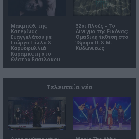
Μακμπέθ, της
32οι Πλοές – Το
Κατερίνας
Αίνιγμα της Εικόνας:
Ευαγγελάτου με
Ομαδική έκθεση στο
Γιώργο Γάλλο &
Ίδρυμα Π. & Μ.
Καρυοφυλλιά
Κυδωνιέως
Καραμπέτη στο
Θέατρο Βασιλάκου
Τελευταία νέα