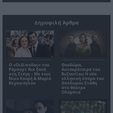
Δημοφιλή Άρθρα
O «Οιδίποδας» του
Θεοδώρα,
Ρόμπερτ Άικ ξανά
Αυτοκράτειρα του
στη Στέγη – Με τους
Βυζαντίου: Η νέα
Νίκο Κουρή & Μαρία
ελληνική όπερα του
Κεχαγιόγλου
Θεόδωρου Στάθη
στο θέατρο
Ολύμπια