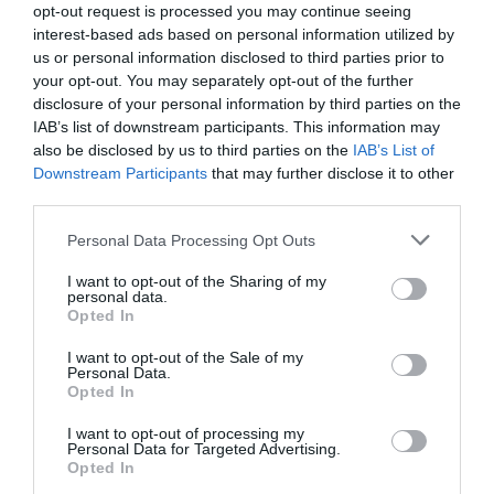
opt-out request is processed you may continue seeing
Είσοδος ελεύθερη
interest-based ads based on personal information utilized by
us or personal information disclosed to third parties prior to
Πληροφορίες / Κρατήσεις:
your opt-out. You may separately opt-out of the further
disclosure of your personal information by third parties on the
Τηλ. 25510-26103
IAB’s list of downstream participants. This information may
also be disclosed by us to third parties on the
IAB’s List of
Ακολουθήστε το Culturenow.gr στο
Google News
και
Downstream Participants
that may further disclose it to other
μάθετε πρώτοι όλες τις ειδήσεις
third parties.
Personal Data Processing Opt Outs
Δείτε όλα τα
τελευταία νέα
για την Τέχνη και τον
Πολιτισμό στο
Culturenow.gr
I want to opt-out of the Sharing of my
personal data.
Opted In
Νέοι Διαγωνισμοί
❯
I want to opt-out of the Sale of my
Personal Data.
Tags
Opted In
VIDEO ART - INSTALLATIONS
ΔΩΡΕΑΝ ΕΚΔΗΛΩΣΕΙΣ
I want to opt-out of processing my
Personal Data for Targeted Advertising.
ΕΙΚΑΣΤΙΚΕΣ ΕΚΘΕΣΕΙΣ
ΙΡΙΣ ΚΡΗΤΙΚΟΥ
Opted In