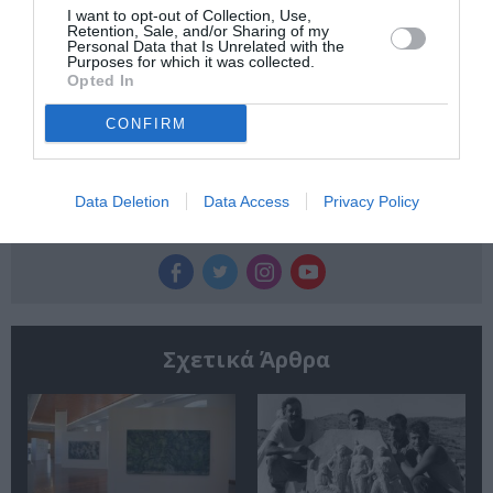
I want to opt-out of Collection, Use,
Newsletter
Retention, Sale, and/or Sharing of my
Personal Data that Is Unrelated with the
Purposes for which it was collected.
Κάθε βδομάδα στο e-mail σας τα τελευταία νέα για
Opted In
την Τέχνη και τον Πολιτισμό!
CONFIRM
Data Deletion
Data Access
Privacy Policy
Ακολουθήστε το Culturenow.gr
Σχετικά Άρθρα