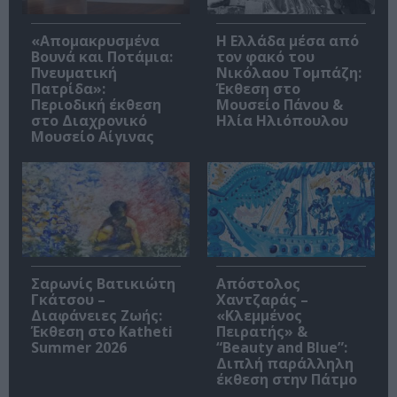
«Απομακρυσμένα
Η Ελλάδα μέσα από
Βουνά και Ποτάμια:
τον φακό του
Πνευματική
Νικόλαου Τομπάζη:
Πατρίδα»:
Έκθεση στο
Περιοδική έκθεση
Μουσείο Πάνου &
στο Διαχρονικό
Ηλία Ηλιόπουλου
Μουσείο Αίγινας
Σαρωνίς Βατικιώτη
Απόστολος
Γκάτσου –
Χαντζαράς –
Διαφάνειες Ζωής:
«Κλεμμένος
Έκθεση στο Katheti
Πειρατής» &
Summer 2026
“Beauty and Blue”:
Διπλή παράλληλη
έκθεση στην Πάτμο