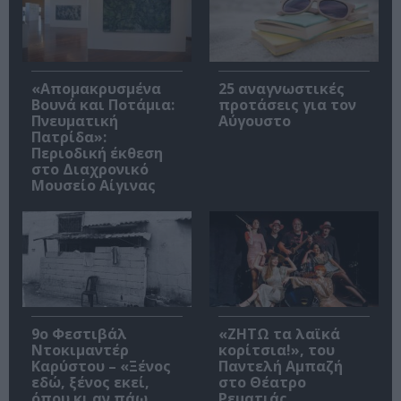
«Απομακρυσμένα
25 αναγνωστικές
Βουνά και Ποτάμια:
προτάσεις για τον
Πνευματική
Αύγουστο
Πατρίδα»:
Περιοδική έκθεση
στο Διαχρονικό
Μουσείο Αίγινας
9ο Φεστιβάλ
«ΖΗΤΩ τα λαϊκά
Ντοκιμαντέρ
κορίτσια!», του
Καρύστου – «Ξένος
Παντελή Αμπαζή
εδώ, ξένος εκεί,
στο Θέατρο
όπου κι αν πάω
Ρεματιάς