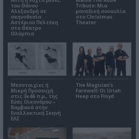
Αυτή η νύχτα μένει,
Mania The Abba
του Θάνου
Tribute: Μια
Αλεξανδρή σε
μοναδική συναυλία
σκηνοθεσία
στο Christmas
Αστέριου Πελτέκη
Theater
στο Θέατρο
Ολύμπια
Μεσοτοιχίες ή
The Magician’s
Μικρή Προσευχή
Farewell: Οι Uriah
στις 3κ46 π.μ., της
Heep στο Floyd
Εύας Οικονόμου –
Βαμβακά στην
Εναλλακτική Σκηνή
ΕΛΣ