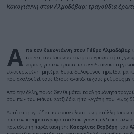
Κακογιάννη στον Αλμοδόβαρ: τραγούδια έρωτ
Α
πό τον Κακογιάννη στον Πέδρο Αλμοδόβαρ
ί
ταινίες του Ισπανού κινηματογραφιστή τις γνωρ
κυρίως για τον τρόπο που αναδεικνύει τη γυν
είναι ερωμένη, μητέρα, θύμα, δολοφόνος, ηρωίδα, μα πά
που ακολουθεί τους ίδιους αναπάντεχους ρυθμούς με 
Από την άλλη, ποιος δεν θυμάται τα αλησμόνητα τραγού
σου πω» του Μάνου Χατζιδάκι ή το «Αγάπη που ’γινες δί
Αυτά τα τραγούδια που αποκαλύπτουν μια άλλη Ισπανί
από τον κινηματογράφο του Κακογιάννη αλλά και άλλ
πρωτότυπη παράσταση της
Κατερίνας Βερβέρη
, του
Α