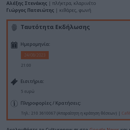
Αλέξης Στενάκης
| πλήκτρα, κλαρινέτο
Γιώργος Πατσιώτης
| κιθάρες, φωνή
Ταυτότητα Εκδήλωσης
Ημερομηνία:
24/08/2023
21:00
Eισιτήρια:
5 ευρώ
Πληροφορίες / Κρατήσεις:
Τηλ.: 210 3610067 (Απαραίτητη η κράτηση θέσεων) |
Caf
Ακολουθήστε το Culturenow.gr στο
Google News
και 