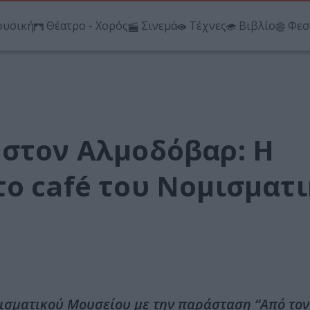
υσική
Θέατρο - Χορός
Σινεμά
Τέχνες
Βιβλίο
Φεσ
 στον Αλμοδόβαρ: Η
το café του Νομισματ
μισματικού Μουσείου με την παράσταση “Από τον