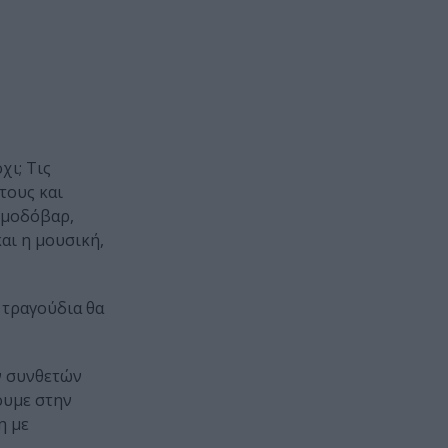
χι; Τις
τους και
λμοδόβαρ,
και η μουσική,
 τραγούδια θα
ν συνθετών
ουμε στην
η με