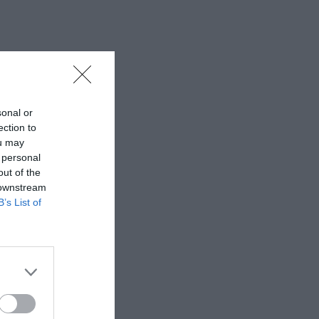
 εδώ!
❯
sonal or
ection to
ou may
 personal
out of the
 downstream
B’s List of