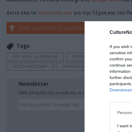
Δείτε όλα τα
τελευταία νέα
για την Τέχνη και τον Π
Κάθε μέρα νέοι διαγωνισμοί στο Culturenow.g
CultureNo
Tags
If you wish 
sensitive in
POP - ROCK - ALTERNATIVE
ΕΝΤΕΧΝΟ - ΛΑΪΚΟ - ΠΑΡΑΔΟΣΙΑΚΗ
confirm you
continue se
ΠΕΔΡΟ ΑΛΜΟΔΟΒΑΡ
ΣΥΝΑΥΛΙΕΣ 2023
information 
further disc
Newsletter
participants
Downstream 
Κάθε βδομάδα στο e-mail σας τα τελευταία νέα για την Τέχ
Persona
Ακο
I want t