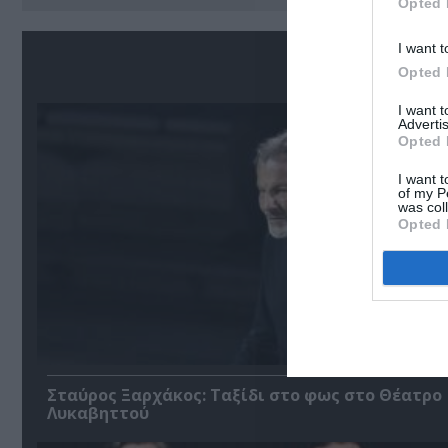
Opted 
I want t
Σ
Opted 
I want 
Advertis
Opted 
I want t
of my P
was col
Opted 
Σταύρος Ξαρχάκος: Ταξίδι στο φως στο Θέατρο
Λυκαβηττού