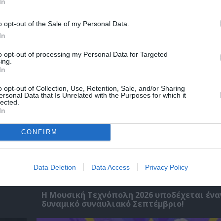
In
o opt-out of the Sale of my Personal Data.
χετικά Άρθρα
In
to opt-out of processing my Personal Data for Targeted
ing.
In
o opt-out of Collection, Use, Retention, Sale, and/or Sharing
ersonal Data that Is Unrelated with the Purposes for which it
lected.
In
CONFIRM
Data Deletion
Data Access
Privacy Policy
Η Μουσική Τεχνόπολη 2026 υποδέχεται ένα
δυναμικό συναυλιακό Σεπτέμβριο!