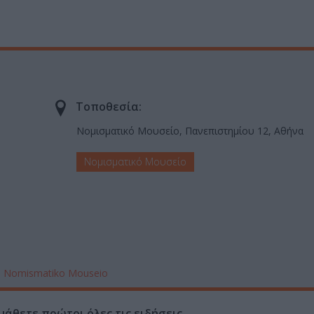
Τοποθεσία:
Νομισματικό Μουσείο, Πανεπιστημίου 12, Αθήνα
Νομισματικό Μουσείο
é Nomismatiko Mouseio
μάθετε πρώτοι όλες τις ειδήσεις