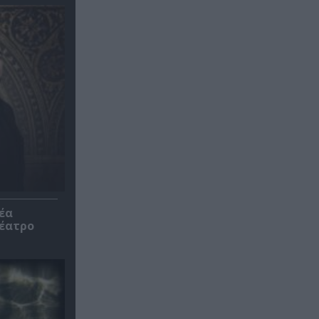
έα
θέατρο