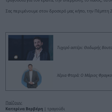
τραγούδια για τον έρωτα, την υπερβολή, το πάθος, τα ό
Σας περιμένουμε στον δροσερό μας κήπο, την Πέμπτη 24
Τυχερό αστέρι: Θοδωρής Βουτσι
Χέρια Φτερά: Ο Μάριος Φραγκο
Παίζουν:
Κατερίνα Βερβέρη
| τραγούδι