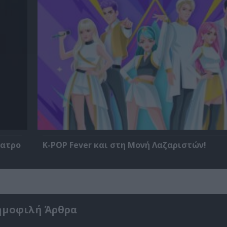
έατρο
K-POP Fever και στη Μονή Λαζαριστών!
ημοφιλή Άρθρα