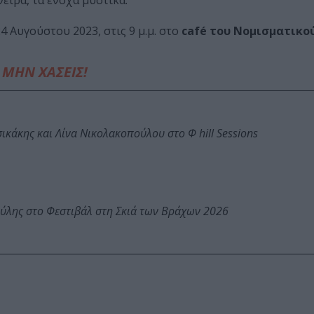
νειρα, τα ένοχα μυστικά.
 Αυγούστου 2023, στις 9 μ.μ. στο
café του Νομισματικο
ΜΗΝ ΧΑΣΕΙΣ!
κάκης και Λίνα Νικολακοπούλου στο Φ hill Sessions
ύλης στο Φεστιβάλ στη Σκιά των Βράχων 2026