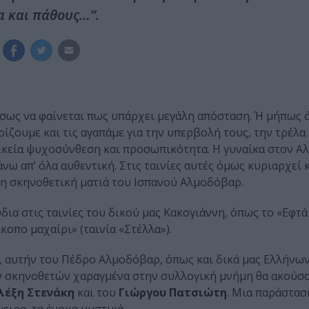
α και πάθους…”.
σως να φαίνεται πως υπάρχει μεγάλη απόσταση. Ή μήπως ό
ίζουμε και τις αγαπάμε για την υπερβολή τους, την τρέλα 
αικεία ψυχοσύνθεση και προσωπικότητα. Η γυναίκα στον Α
νω απ’ όλα αυθεντική. Στις ταινίες αυτές όμως κυριαρχεί 
τη σκηνοθετική ματιά του Ισπανού Αλμοδόβαρ.
δια στις ταινίες του δικού μας Κακογιάννη, όπως το «Εφτά
κοπο μαχαίρι» (ταινία «Στέλλα»).
α, αυτήν του Πέδρο Αλμοδόβαρ, όπως και δικά μας Ελλήνω
ων σκηνοθετών χαραγμένα στην συλλογική μνήμη θα ακούσ
λέξη Στενάκη
και του
Γιώργου Πατσιώτη
. Μια παράστασ