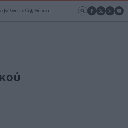
τιβάλ
Παιδί
Θέματα
ικού