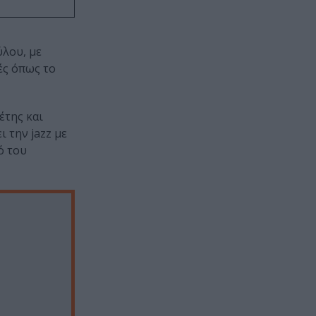
ύλου, με
ές όπως το
έτης και
ι την jazz με
ό του