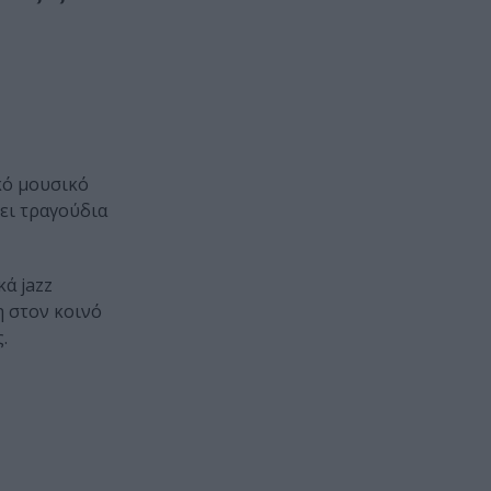
ικό μουσικό
ει τραγούδια
ά jazz
η στον κοινό
.