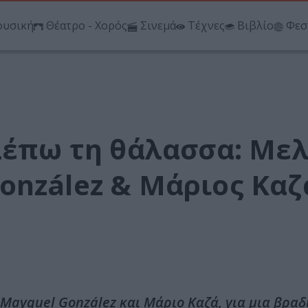
υσική
Θέατρο - Χορός
Σινεμά
Τέχνες
Βιβλίο
Φεσ
βλέπω τη θάλασσα: Με
onzález & Μάριος Καζ
 Mayquel González και Μάριο Καζά, για μια βραδ