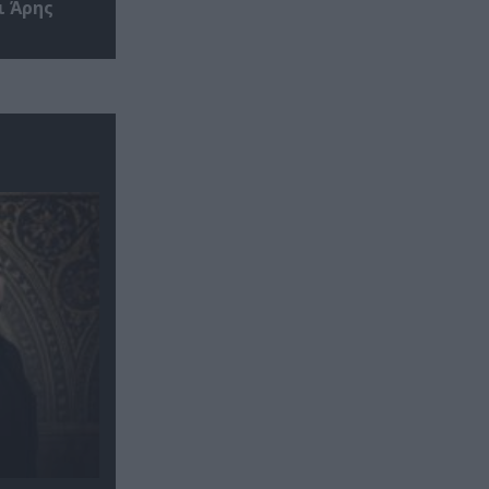
ι Άρης