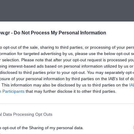
w.gr -
Do Not Process My Personal Information
to opt-out of the sale, sharing to third parties, or processing of your per
formation for targeted advertising by us, please use the below opt-out s
μάθετε πρώτοι όλες τις ειδήσεις
r selection. Please note that after your opt-out request is processed y
eing interest-based ads based on personal information utilized by us or
disclosed to third parties prior to your opt-out. You may separately opt-
ολιτισμό στο
Culturenow.gr
losure of your personal information by third parties on the IAB’s list of
. This information may also be disclosed by us to third parties on the
IA
r
Δες
Participants
that may further disclose it to other third parties.
l Data Processing Opt Outs
o opt-out of the Sharing of my personal data.