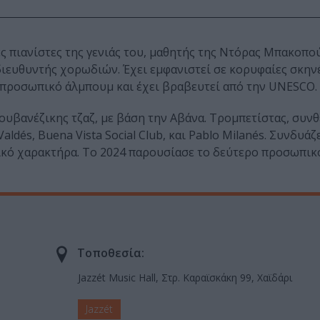
ς πιανίστες της γενιάς του, μαθητής της Ντόρας Μπακοπο
διευθυντής χορωδιών. Έχει εμφανιστεί σε κορυφαίες σκην
 προσωπικό άλμπουμ και έχει βραβευτεί από την UNESCO.
υβανέζικης τζαζ, με βάση την Αβάνα. Τρομπετίστας, συνθ
dés, Buena Vista Social Club, και Pablo Milanés. Συνδυάζε
τικό χαρακτήρα. Το 2024 παρουσίασε το δεύτερο προσωπικ
Τοποθεσία:
Jazzét Music Hall, Στρ. Καραϊσκάκη 99, Χαϊδάρι
Jazzét