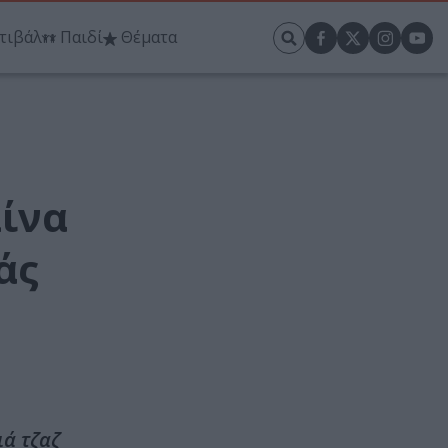
τιβάλ
Παιδί
Θέματα
λίνα
άς
ιά τζαζ