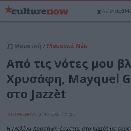
Ατζέντα
Μο
Μουσική /
Μουσικά Νέα
Από τις νότες μου 
Χρυσάφη, Mayquel G
στο Jazzèt
CULTURENOW
/
24-04-2025
/ 11:32
Η Μελίνα Χρυσάφη έρχεται στο Jazzèt με τους