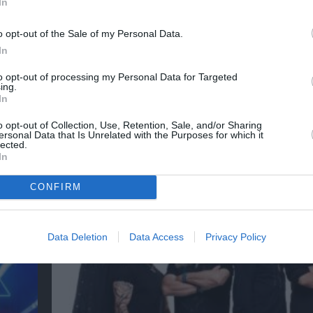
In
νη και τον Πολιτισμό!
o opt-out of the Sale of my Personal Data.
In
to opt-out of processing my Personal Data for Targeted
λουθήστε το Culturenow.gr
ing.
In
o opt-out of Collection, Use, Retention, Sale, and/or Sharing
ersonal Data that Is Unrelated with the Purposes for which it
lected.
In
χετικά Άρθρα
CONFIRM
Data Deletion
Data Access
Privacy Policy