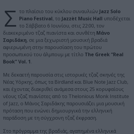
Σ
το πλαίσιο του κύκλου συναυλιών
Jazz Solo
Piano Festival
, το
Jazzèt Music Hall
υποδέχεται
τo Σάββατο 6 Ιουνίου, στις 22:00, τον
διακεκριμένο τζαζ πιανίστα και συνθέτη
Μάνο
Σαριδάκη
, σε μια ξεχωριστή μουσική βραδιά
αφιερωμένη στην παρουσίαση του πρώτου
προσωπικού του άλμπουμ με τίτλο
The Greek “Real
Book” Vol. 1
.
Με δεκαετή παρουσία στις ιστορικές τζαζ σκηνές της
Νέας Υόρκης, όπως τα Birdland και Blue Note Jazz Club,
και έχοντας διακριθεί ανάμεσα στους 25 κορυφαίους
νέους τζαζ πιανίστες από το Thelonious Monk Institute
of Jazz, ο Μάνος Σαριδάκης παρουσιάζει μια μουσική
πρόταση που ενώνει δημιουργικά την ελληνική
παράδοση με τη σύγχρονη τζαζ έκφραση.
Στο πρόγραμμα της βραδιάς, αγαπημένα ελληνικά