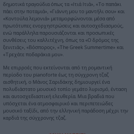
δημοτικά τραγούδια όπως τα «Ιτιά Ιτιά», «Το παπάκι
πάει στην ποταμιά», «Γιάννη μου το μαντήλι σου» και
«Κοντούλα λεμονιά» μεταμορφώνονται μέσα από
πρωτότυπες ενορχηστρώσεις και αυτοσχεδιασμούς,
ενώ παράλληλα παρουσιάζονται και προσωπικές
συνθέσεις του καλλιτέχνη, όπως τα «Ο δρόμος της
ξενιτιάς», «Βόσπορος», «The Greek Summertime» και
«Τρεχάτε ποδαράκια μου».
Με επιρροές που εκτείνονται από τη ρομαντική
περίοδο του pianoforte έως τη σύγχρονη τζαζ
αισθητική, ο Μάνος Σαριδάκης δημιουργεί ένα
πολυδιάστατο μουσικό τοπίο γεμάτο λυρισμό, ένταση
και αυτοσχεδιαστική ελευθερία. Μια βραδιά που
υπόσχεται ένα ατμοσφαιρικό και περιπετειώδες
μουσικό ταξίδι, από την ελληνική παράδοση μέχρι την
καρδιά της σύγχρονης τζαζ.