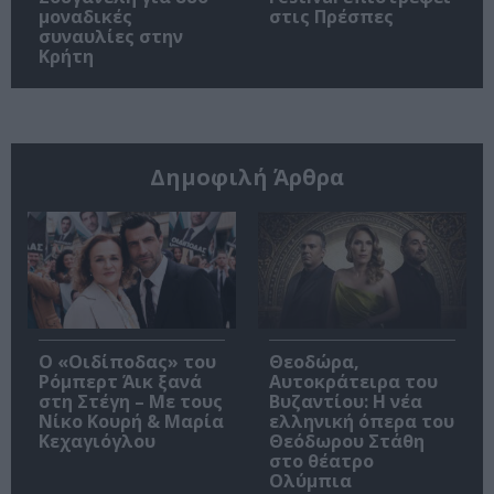
μοναδικές
στις Πρέσπες
συναυλίες στην
Κρήτη
Δημοφιλή Άρθρα
O «Οιδίποδας» του
Θεοδώρα,
Ρόμπερτ Άικ ξανά
Αυτοκράτειρα του
στη Στέγη – Με τους
Βυζαντίου: Η νέα
Νίκο Κουρή & Μαρία
ελληνική όπερα του
Κεχαγιόγλου
Θεόδωρου Στάθη
στο θέατρο
Ολύμπια