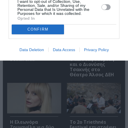
I want to opt-out of Collection, Use,
Σχετικά Άρθρα
Retention, Sale, and/or Sharing of my
Personal Data that Is Unrelated with the
Purposes for which it was collected.
Opted In
CONFIRM
Data Deletion
Data Access
Privacy Policy
Ο RIVO στο Bolivar
Το Ροκ το Ελληνικό:
Beach Club
Ο Κώστας Τουρνάς
και ο Διονύσης
Τσακνής στο
Θέατρο Άλσος ΔΕΗ
Η Ελεωνόρα
Το 2ο Triethnés
Ζουγανέλη για δύο
Festival επιστρέφει