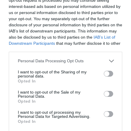
opt-out request is processed you may continue seeing
interest-based ads based on personal information utilized by
Νέοι Διαγωνισμοί
❯
us or personal information disclosed to third parties prior to
your opt-out. You may separately opt-out of the further
Tags
disclosure of your personal information by third parties on the
IAB’s list of downstream participants. This information may
JAZZ - BLUES - ETHNIC
ΣΥΝΑΥΛΙΕΣ 2026
also be disclosed by us to third parties on the
IAB’s List of
Downstream Participants
that may further disclose it to other
third parties.
Newsletter
Κάθε βδομάδα στο e-mail σας τα τελευταία νέα για
Personal Data Processing Opt Outs
την Τέχνη και τον Πολιτισμό!
I want to opt-out of the Sharing of my
personal data.
Opted In
I want to opt-out of the Sale of my
Personal Data.
Opted In
Ακολουθήστε το Culturenow.gr
I want to opt-out of processing my
Personal Data for Targeted Advertising.
Opted In