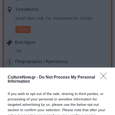
Τοποθεσία:
Jazzét Music Hall, Στρ. Καραϊσκάκη 99, Χαϊδάρι
Jazzét
Eισιτήρια:
10€
Πληροφορίες / Κρατήσεις:
Τηλ.: 210 5815626 |
Jazzét Café / Jazzét Music Hall
CultureNow.gr -
Do Not Process My Personal
Information
Ακολουθήστε το Culturenow.gr στο
Google News
και
μάθετε πρώτοι όλες τις ειδήσεις
If you wish to opt-out of the sale, sharing to third parties, or
processing of your personal or sensitive information for
Δείτε όλα τα
τελευταία νέα
για την Τέχνη και τον
targeted advertising by us, please use the below opt-out
Πολιτισμό στο
Culturenow.gr
section to confirm your selection. Please note that after your