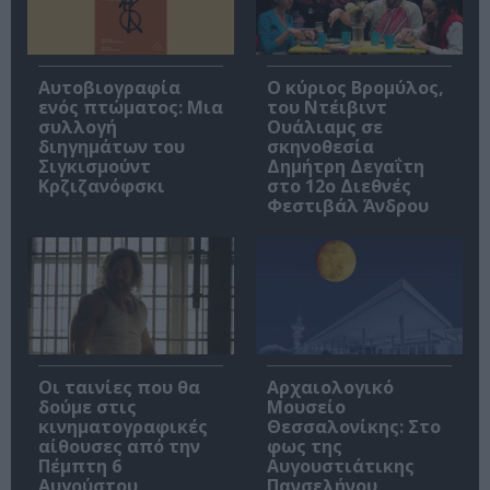
Αυτοβιογραφία
O κύριος Βρομύλος,
ενός πτώματος: Μια
του Ντέιβιντ
συλλογή
Ουάλιαμς σε
διηγημάτων του
σκηνοθεσία
Σιγκισμούντ
Δημήτρη Δεγαΐτη
Κρζιζανόφσκι
στο 12ο Διεθνές
Φεστιβάλ Άνδρου
Οι ταινίες που θα
Αρχαιολογικό
δούμε στις
Μουσείο
κινηματογραφικές
Θεσσαλονίκης: Στο
αίθουσες από την
φως της
Πέμπτη 6
Αυγουστιάτικης
Αυγούστου
Πανσελήνου