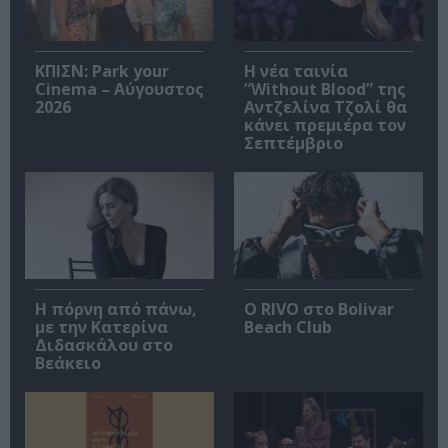
ΚΠΙΣΝ: Park your
Η νέα ταινία
Cinema – Αύγουστος
“Without Blood” της
2026
Αντζελίνα Τζολί θα
κάνει πρεμιέρα τον
Σεπτέμβριο
Η πόρνη από πάνω,
Ο RIVO στο Bolivar
με την Κατερίνα
Beach Club
Διδασκάλου στο
Βεάκειο