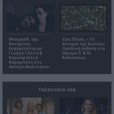
Μακμπέθ, της
32οι Πλοές – Το
Κατερίνας
Αίνιγμα της Εικόνας:
Ευαγγελάτου με
Ομαδική έκθεση στο
Γιώργο Γάλλο &
Ίδρυμα Π. & Μ.
Καρυοφυλλιά
Κυδωνιέως
Καραμπέτη στο
Θέατρο Βασιλάκου
Τελευταία νέα