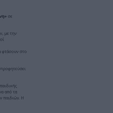
ήνη»
σε
ν, με την
οί
α φτάσουν στο
α προφητεύσει
παιδικής
να από τα
ν παιδιών. Η