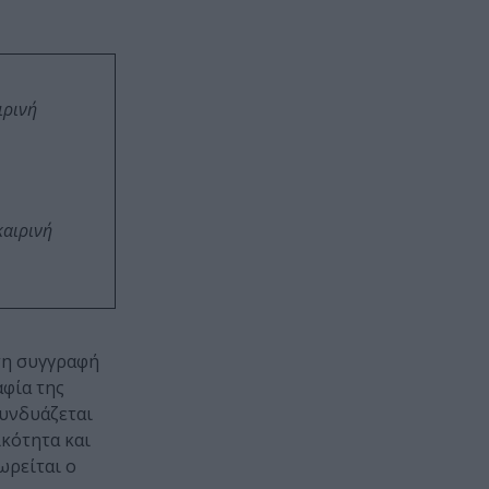
ιρινή
καιρινή
τη συγγραφή
αφία της
συνδυάζεται
ικότητα και
ωρείται ο