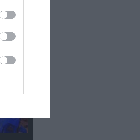
 σε
ές