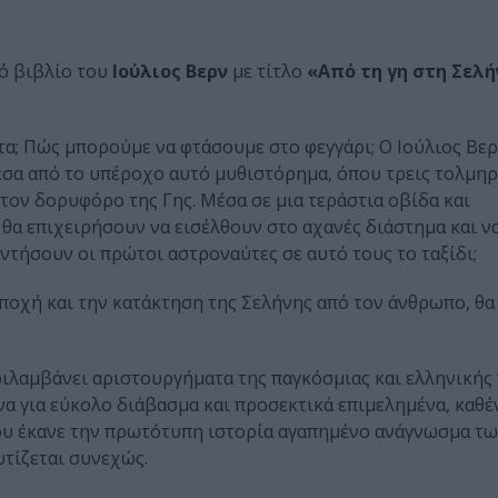
ό βιβλίο του
Ιούλιος Βερν
με τίτλο
«Από τη γη στη Σελ
α; Πώς μπορούμε να φτάσουμε στο φεγγάρι; Ο Ιούλιος Βερ
έσα από το υπέροχο αυτό μυθιστόρημα, όπου τρεις τολμηρ
 τον δορυφόρο της Γης. Μέσα σε μια τεράστια οβίδα και
 θα επιχειρήσουν να εισέλθουν στο αχανές διάστημα και ν
αντήσουν οι πρώτοι αστροναύτες σε αυτό τους το ταξίδι;
 εποχή και την κατάκτηση της Σελήνης από τον άνθρωπο, θ
ιλαμβάνει αριστουργήματα της παγκόσμιας και ελληνικής 
να για εύκολο διάβασμα και προσεκτικά επιμελημένα, καθέ
που έκανε την πρωτότυπη ιστορία αγαπημένο ανάγνωσμα τω
υτίζεται συνεχώς.