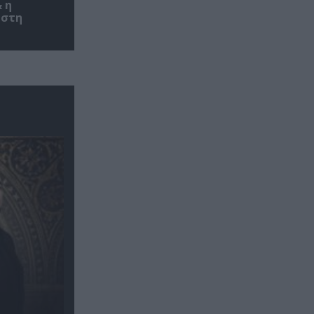
 η
 στη