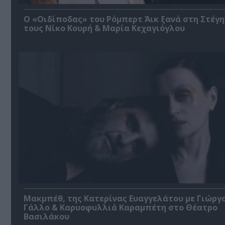
O «Οιδίποδας» του Ρόμπερτ Άικ ξανά στη Στέγη
τους Νίκο Κουρή & Μαρία Κεχαγιόγλου
Μακμπέθ, της Κατερίνας Ευαγγελάτου με Γιώργ
Γάλλο & Καρυοφυλλιά Καραμπέτη στο Θέατρο
Βασιλάκου