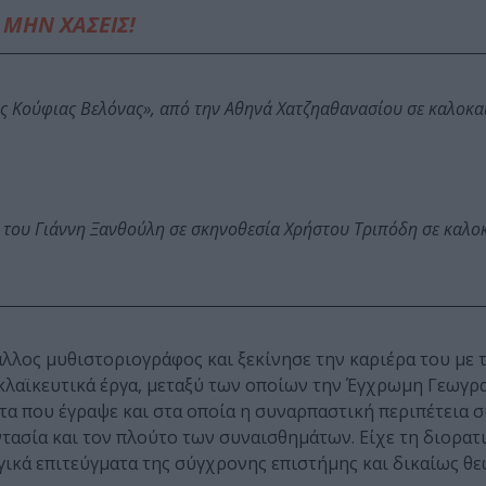
ΜΗΝ ΧΑΣΕΙΣ!
ης Κούφιας Βελόνας», από την Αθηνά Χατζηαθανασίου σε καλοκα
 του Γιάννη Ξανθούλη σε σκηνοθεσία Χρήστου Τριπόδη σε καλο
λλος μυθιστοριογράφος και ξεκίνησε την καριέρα του με 
κλαϊκευτικά έργα, μεταξύ των οποίων την Έγχρωμη Γεωγρ
ατα που έγραψε και στα οποία η συναρπαστική περιπέτεια 
ντασία και τον πλούτο των συναισθημάτων. Είχε τη διορατ
ικά επιτεύγματα της σύγχρονης επιστήμης και δικαίως θε