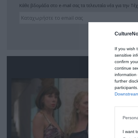
Κάθε βδομάδα στο e-mail σας τα τελευταία νέα για την Τέχ
Ακο
CultureNo
If you wish 
sensitive in
confirm you
Σ
continue se
information 
further disc
participants
Downstream 
Persona
I want t