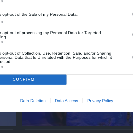
In
o opt-out of the Sale of my Personal Data.
In
O κύριος Βρομύλος, του Ντέιβιντ Ουάλιαμς
to opt-out of processing my Personal Data for Targeted
σκηνοθεσία Δημήτρη Δεγαΐτη στο 12ο Διεθν
ing.
Φεστιβάλ Άνδρου
In
o opt-out of Collection, Use, Retention, Sale, and/or Sharing
ersonal Data that Is Unrelated with the Purposes for which it
lected.
In
CONFIRM
Data Deletion
Data Access
Privacy Policy