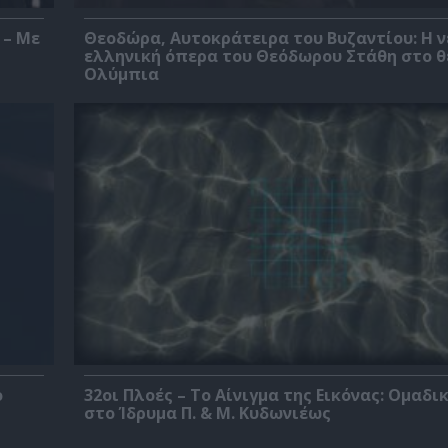
 – Με
Θεοδώρα, Αυτοκράτειρα του Βυζαντίου: Η ν
ελληνική όπερα του Θεόδωρου Στάθη στο 
Ολύμπια
ο
32οι Πλοές – Το Αίνιγμα της Εικόνας: Ομαδι
στο Ίδρυμα Π. & Μ. Κυδωνιέως