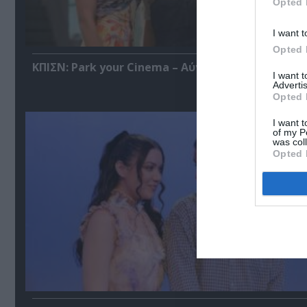
Opted 
I want t
Opted 
ΚΠΙΣΝ: Park your Cinema – Αύγουστος 2026
I want 
Advertis
Opted 
I want t
of my P
was col
Opted 