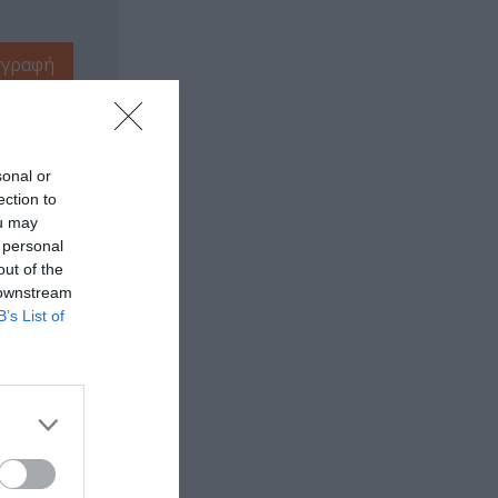
sonal or
ection to
ou may
 personal
out of the
 downstream
B’s List of