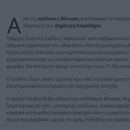
Α
πό τις
εκδόσεις Μίνωας
κυκλοφορεί το παιδικ
διασκευή του
Δημήτρη Καραδήμα
.
Υπάρχει ζωή στη Σελήνη; Κατοικούν εκεί ανθρώπινα όντ
απέραντη φαντασία του, απαντά σε όλα τα ερωτήματα μ
εξερευνητές ξεκινούν μια περιπέτεια για να γνωρίσουν
χρησιμοποιώντας ως εκτοξευτήρα ένα γιγάντιο κανόνι,
φεγγάρι. Θα πετύχουν άραγε τον στόχο τους; Τι θα συν
Ο Ιούλιος Βερν, εκατό χρόνια πριν από τη διαστημική
επιστημονικά επιτεύγματα της σύγχρονης εποχής.
Η σειρά Γαλάζια Βιβλιοθήκη των εκδόσεων Μίνωας περ
λογοτεχνίας σε νέες, μοντέρνες εκδόσεις. Διασκευασμέ
κλασικά αυτά μυθιστορήματα διατηρεί όλη τη μαγεία 
σειρά περιλαμβάνει μέχρι στιγμής 29 βιβλία και εμπλο