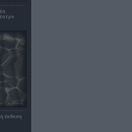
έα
θέατρο
κή έκθεση