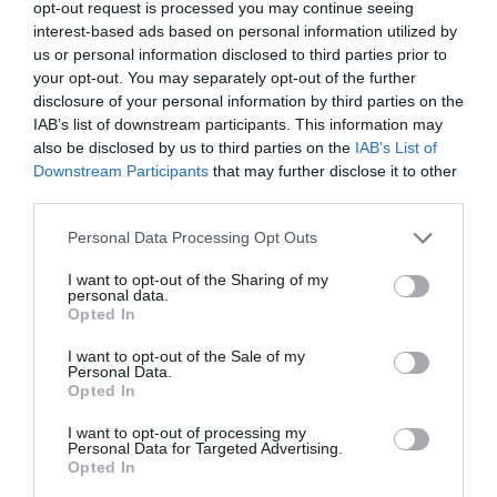
opt-out request is processed you may continue seeing
2310 589140-3, 2310 589152
interest-based ads based on personal information utilized by
us or personal information disclosed to third parties prior to
Ακολουθήστε το Culturenow.gr στο
Google News
και
your opt-out. You may separately opt-out of the further
μάθετε πρώτοι όλες τις ειδήσεις
disclosure of your personal information by third parties on the
IAB’s list of downstream participants. This information may
Δείτε όλα τα
τελευταία νέα
για την Τέχνη και τον
also be disclosed by us to third parties on the
IAB’s List of
Downstream Participants
that may further disclose it to other
Πολιτισμό στο
Culturenow.gr
third parties.
Νέοι Διαγωνισμοί
❯
Personal Data Processing Opt Outs
I want to opt-out of the Sharing of my
Newsletter
personal data.
Opted In
Κάθε βδομάδα στο e-mail σας τα τελευταία νέα για
την Τέχνη και τον Πολιτισμό!
I want to opt-out of the Sale of my
Personal Data.
Opted In
I want to opt-out of processing my
Personal Data for Targeted Advertising.
Opted In