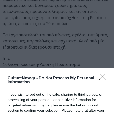
πειραματικό και δυναμικό χαρακτήρα, τους
ιδεολογικούς προσανατολισμούς και τις οπτικές
εμπειρίες μιας τέχνης που αναπτύχθηκε στη Ρωσία τις
πρώτες δεκαετίες του 20ου αιώνα.
Τα έργα αποτελούνται από πίνακες, σχέδια, τυπώματα,
κατασκευές, πορσελάνες και αρχειακό υλικό από μία
εξαιρετικά ενδιαφέρουσα εποχή.
Info
Συλλογή Κωστάκη/Ρωσική Πρωτοπορία
Μονή Λαζαριστών, Θεσσαλονίκη
Διάρκεια: Έως τις 30 Νοεμβρίου
CultureNow.gr -
Do Not Process My Personal
Information
Ωράριο: Δευτέρα έως Παρασκευή 10.00 με 14.00 και
17.00 με 21.00
Σάββατο και Κυριακή 10.00 με 21.00
If you wish to opt-out of the sale, sharing to third parties, or
processing of your personal or sensitive information for
Κρατικό Μουσείο Σύγχρονης Τέχνης (Κ.Μ.Σ.Τ.)
targeted advertising by us, please use the below opt-out
pr@greekstatemuseum.com
section to confirm your selection. Please note that after your
http://www.greekstatemuseum.com