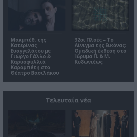
Μακμπέθ, της
32οι Πλοές – Το
Κατερίνας
Αίνιγμα της Εικόνας:
Ευαγγελάτου με
Ομαδική έκθεση στο
Γιώργο Γάλλο &
Ίδρυμα Π. & Μ.
Καρυοφυλλιά
Κυδωνιέως
Καραμπέτη στο
Θέατρο Βασιλάκου
Τελευταία νέα