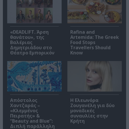
«DEADLIFT. Άρση
Rafina and
θανάτου», της
Artemida: The Greek
Βαλέριας
Food Stops
Δημητριάδου στο
Travellers Should
Θέατρο Εμπορικόν
Know
Απόστολος
Η Ελεωνόρα
Χαντζαράς –
Ζουγανέλη για δύο
«Κλεμμένος
μοναδικές
Πειρατής» &
συναυλίες στην
“Beauty and Blue”:
Κρήτη
Διπλή παράλληλη