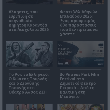
Άλκηστις, του
Φεστιβάλ Αθηνών
Ευριπίδη σε
Επιδαύρου 2026:
σκηνοθεσία
Ένας προορισμός –
Δημήτρη Καραντζά
δύο παραστάσεις
στα Αισχύλεια 2026
που δεν πρέπει να
χάσετε
Το Ροκ το Ελληνικό:
3o Piraeus Port Film
Ο Κώστας Τουρνάς
Festival στο
και ο Διονύσης
Δημοτικό Θέατρο
Τσακνής στο
Πειραιά – Από τη
Θέατρο Άλσος ΔΕΗ
Βαλτική στη
Μεσόγειο