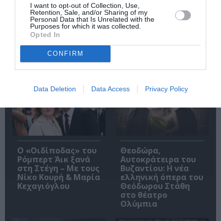
Ακολουθήστε το Culturenow.gr
I want to opt-out of Collection, Use,
Retention, Sale, and/or Sharing of my
Personal Data that Is Unrelated with the
Purposes for which it was collected.
Opted In
CONFIRM
Δημοφιλή Άρθρα
Data Deletion
Data Access
Privacy Policy
O «Οιδίποδας» του
Θεοδώρα,
Ρόμπερτ Άικ ξανά
Αυτοκράτειρα του
στη Στέγη – Με τους
Βυζαντίου: Η νέα
Νίκο Κουρή & Μαρία
ελληνική όπερα του
Κεχαγιόγλου
Θεόδωρου Στάθη
στο θέατρο
Ολύμπια