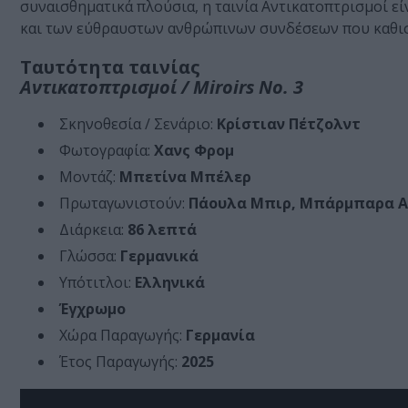
συναισθηματικά πλούσια, η ταινία Αντικατοπτρισμοί ε
και των εύθραυστων ανθρώπινων συνδέσεων που καθισ
Ταυτότητα ταινίας
Αντικατοπτρισμοί / Miroirs No. 3
Σκηνοθεσία / Σενάριο:
Κρίστιαν Πέτζολντ
Φωτογραφία:
Χανς Φρομ
Μοντάζ:
Μπετίνα Μπέλερ
Πρωταγωνιστούν:
Πάουλα Μπιρ, Μπάρμπαρα Aο
Διάρκεια:
86 λεπτά
Γλώσσα:
Γερμανικά
Υπότιτλοι:
Ελληνικά
Έγχρωμο
Χώρα Παραγωγής:
Γερμανία
Έτος Παραγωγής:
2025