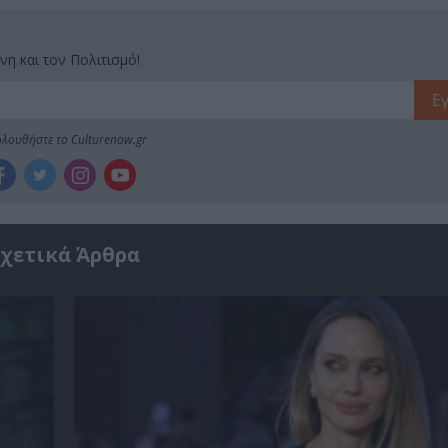
νη και τον Πολιτισμό!
λουθήστε το Culturenow.gr
χετικά Άρθρα