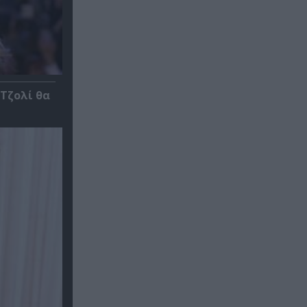
 Τζολί θα