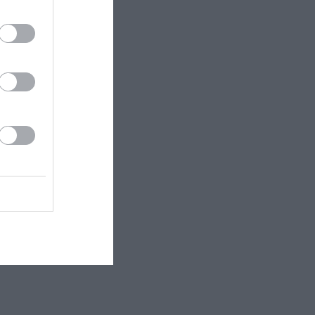
 εδώ!
❯