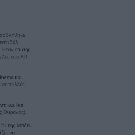
προβλήθηκε
Φεστιβάλ
 Ήταν επίσης
ελες στο AFI
Cinema και
 σε πολλές
αντ
και
Ίνο
ος Ουρανός).
ίτι της Μπέτι,
ζει να