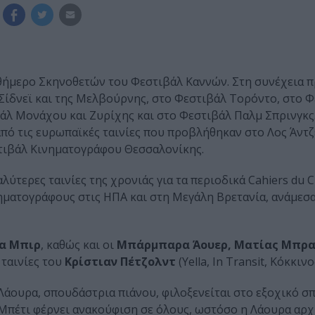
νθήμερο Σκηνοθετών του Φεστιβάλ Καννών. Στη συνέχεια 
Σίδνεϊ και της Μελβούρνης, στο Φεστιβάλ Τορόντο, στο 
άλ Μονάχου και Ζυρίχης και στο Φεστιβάλ Παλμ Σπρινγκς.
από τις ευρωπαϊκές ταινίες που προβλήθηκαν στο Λος Άντζ
εστιβάλ Κινηματογράφου Θεσσαλονίκης.
λύτερες ταινίες της χρονιάς για τα περιοδικά Cahiers du 
ηματογράφους στις ΗΠΑ και στη Μεγάλη Βρετανία, ανάμεσα
α Μπιρ
, καθώς και οι
Μπάρμπαρα Άουερ, Ματίας Μπρ
 ταινίες του
Κρίστιαν Πέτζολντ
(Yella, In Transit, Κόκκιν
Λάουρα, σπουδάστρια πιάνου, φιλοξενείται στο εξοχικό σπ
 Μπέτι φέρνει ανακούφιση σε όλους, ωστόσο η Λάουρα αρχί