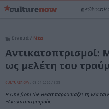
Ατζέντα
Μο
Σινεμά /
Νέα
Αντικατοπτρισμοί: 
ως μελέτη του τραύμ
CULTURENOW
/
08-07-2026
/ 9:58
Η One from the Heart παρουσιάζει τη νέα τα
«Αντικατοπτρισμοί».