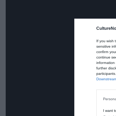
CultureNo
If you wish 
sensitive in
confirm you
continue se
information 
further disc
participants
Downstream 
Persona
I want t