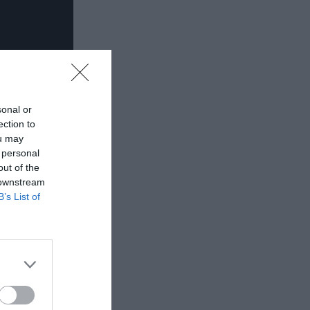
sonal or
ection to
ou may
 personal
out of the
 downstream
B’s List of