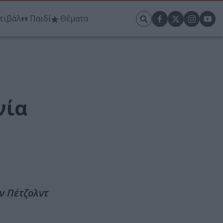
τιβάλ
Παιδί
Θέματα
νία
ν Πέτζολντ