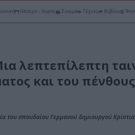
υσική
Θέατρο - Χορός
Σινεμά
Τέχνες
Βιβλίο
Φεσ
Μια λεπτεπίλεπτη ται
ατος και του πένθους
ινία του σπουδαίου Γερμανού δημιουργού Κρίστια