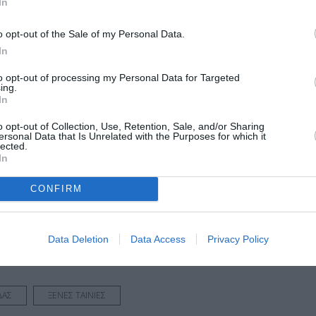
In
o opt-out of the Sale of my Personal Data.
In
to opt-out of processing my Personal Data for Targeted
ing.
In
he Heart
o opt-out of Collection, Use, Retention, Sale, and/or Sharing
ersonal Data that Is Unrelated with the Purposes for which it
lected.
μάθετε πρώτοι όλες τις ειδήσεις
In
ολιτισμό στο
Culturenow.gr
CONFIRM
r
Δες
Data Deletion
Data Access
Privacy Policy
ΔΑΣ
ΞΕΝΕΣ ΤΑΙΝΙΕΣ