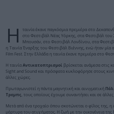
Η
ταινία έκανε παγκόσμια πρεμιέρα στο Δεκαπε
στο Φεστιβάλ Νέας Υόρκης, στα Φεστιβάλ του 
Μπουσάν, στο Φεστιβάλ Λονδίνου, στα Φεστιβ
η Ταινία Έναρξης του Φεστιβάλ Βιέννης, ενώ ήταν μία 
Film Fest. Στην Ελλάδα η ταινία έκανε πρεμιέρα στο Φ
Η ταινία
Αντικατοπτρισμοί
βρίσκεται ανάμεσα στις κα
Sight and Sound και πρόσφατα κυκλοφόρησε στους κιν
άλλες χώρες.
Πρωταγωνιστεί η πάντα μαγνητική και αινιγματική
Πόλ
Τρεμπς
, τους οποίους έχουμε συναντήσει και σε άλλες
Μετά από ένα τροχαίο όπου σκοτώνεται ο φίλος της, η 
μάρτυρα του ατυχήματος. Η ζωή με την οικογένεια της