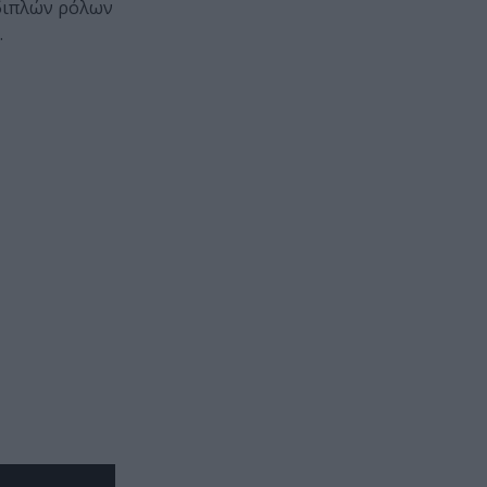
 διπλών ρόλων
.