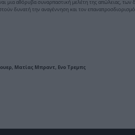
ίναι μια αθόρυβα συναρπαστική μελέτη της απώλειας, των
τούν δυνατή την αναγέννηση και τον επαναπροσδιορισμό
υερ, Ματίας Μπραντ, Eνο Τρεμπς