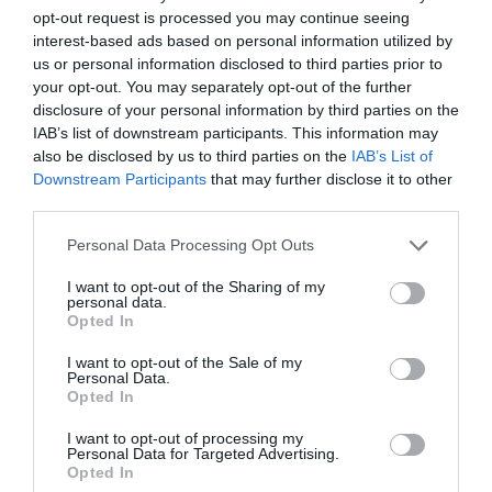
ηθοποιοί
Αφροδίτη Κατσαρού
και
Ζηνοβία
opt-out request is processed you may continue seeing
Ανανιάδου.
interest-based ads based on personal information utilized by
Φωτογραφίες παράστασης:
Ελίνα Γιουνανλή
us or personal information disclosed to third parties prior to
Γραφιστική επεξεργασία:
Indigo Creative
your opt-out. You may separately opt-out of the further
disclosure of your personal information by third parties on the
Η παράσταση παρουσιάζεται με την αρωγή του
IAB’s list of downstream participants. This information may
Γραφείου Αντιεγκληματικής Πολιτικής του
also be disclosed by us to third parties on the
IAB’s List of
Υπουργείου Προστασίας του Πολίτη και της
Διευθύντριας του Σωφρονιστικού Καταστήματος
Downstream Participants
that may further disclose it to other
Κορυδαλλού Ι,
Μαρίας Στέφη
third parties.
Χορηγοί:
Εθνική Λυρική Σκηνή – Ίδρυμα
Personal Data Processing Opt Outs
Σταύρος Νιάρχος || Θέατρο Μπέλλος
I want to opt-out of the Sharing of my
Ακολουθήστε το Culturenow.gr στο
Google News
και
personal data.
Opted In
μάθετε πρώτοι όλες τις ειδήσεις
I want to opt-out of the Sale of my
Δείτε όλα τα
τελευταία νέα
για την Τέχνη και τον
Personal Data.
Opted In
Πολιτισμό στο
Culturenow.gr
I want to opt-out of processing my
Personal Data for Targeted Advertising.
Νέοι Διαγωνισμοί
❯
Opted In