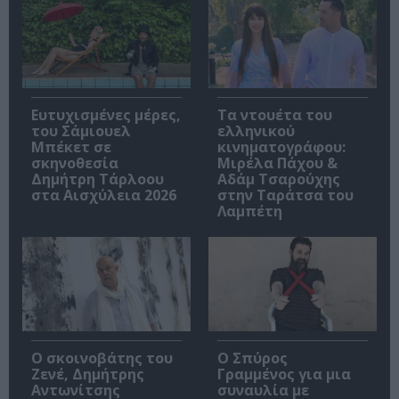
Ευτυχισμένες μέρες,
Τα ντουέτα του
του Σάμιουελ
ελληνικού
Μπέκετ σε
κινηματογράφου:
σκηνοθεσία
Μιρέλα Πάχου &
Δημήτρη Τάρλοου
Αδάμ Τσαρούχης
στα Αισχύλεια 2026
στην Ταράτσα του
Λαμπέτη
Ο σκοινοβάτης του
Ο Σπύρος
Ζενέ, Δημήτρης
Γραμμένος για μια
Αντωνίτσης
συναυλία με