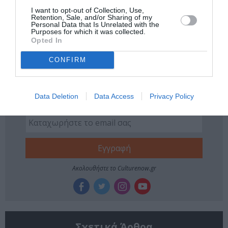
Tags
I want to opt-out of Collection, Use,
Retention, Sale, and/or Sharing of my
Personal Data that Is Unrelated with the
ΑΡΧΑΙΟ ΔΡΑΜΑ
ΘΕΑΤΡΙΚΕΣ ΠΑΡΑΣΤΑΣΕΙΣ 2023 - 2024
Purposes for which it was collected.
Opted In
ΙΔΡΥΜΑ ΣΤΑΥΡΟΣ ΝΙΑΡΧΟΣ
ΣΟΦΟΚΛΗΣ
CONFIRM
Newsletter
Κάθε βδομάδα στο e-mail σας τα τελευταία νέα για
Data Deletion
Data Access
Privacy Policy
την Τέχνη και τον Πολιτισμό!
Ακολουθήστε το Culturenow.gr
Σχετικά Άρθρα