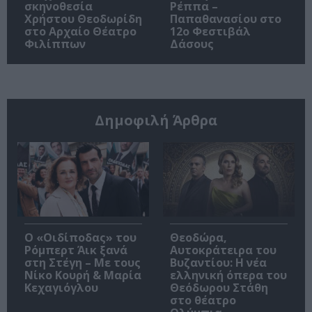
σκηνοθεσία
Ρέππα –
Χρήστου Θεοδωρίδη
Παπαθανασίου στο
στο Αρχαίο Θέατρο
12ο Φεστιβάλ
Φιλίππων
Δάσους
Δημοφιλή Άρθρα
O «Οιδίποδας» του
Θεοδώρα,
Ρόμπερτ Άικ ξανά
Αυτοκράτειρα του
στη Στέγη – Με τους
Βυζαντίου: Η νέα
Νίκο Κουρή & Μαρία
ελληνική όπερα του
Κεχαγιόγλου
Θεόδωρου Στάθη
στο θέατρο