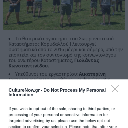
Το θεατρικό εργαστήριο του Σωφρονιστικού
Καταστήματος Κορυδαλλού Ι λειτουργεί
συστηματικά από το 2016 μέχρι και σήμερα, υπό την
εποπτεία και τον συντονισμό της κοινωνιολόγου
του ανωτέρου Καταστήματος,
Γιολάντας
Κωνσταντινίδου.
Υπεύθυνοι του εργαστηρίου:
Αικατερίνη
Παπαγεωργίου
(σκηνοθέτης – εμψυχώτρια) &
Γιώργος Πατεράκης
(ηθοποιός – εμψυχωτής)
CultureNow.gr -
Do Not Process My Personal
Υπεύθυνη – Συντονίστρια των Εκπαιδευτικών /
Information
Πολιτιστικών Προγραμμάτων / Δράσεων:
Γιολάντα
Κωνσταντινίδου
, Κοινωνιολόγος Σωφρονιστικού
If you wish to opt-out of the sale, sharing to third parties, or
Καταστήματος Κορυδαλλού Ι
processing of your personal or sensitive information for
Στην παράσταση συμμετέχουν τα 26 μέλη –
targeted advertising by us, please use the below opt-out
κρατούμενοι του θεατρικού εργαστηρίου και οι
section to confirm your selection. Please note that after your