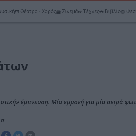
υσική
Θέατρο - Χορός
Σινεμά
Τέχνες
Βιβλίο
Φεσ
άτων
στική» έμπνευση. Μία εμμονή για μία σειρά φ
ασ