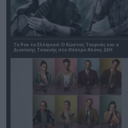
Το Ροκ το Ελληνικό: Ο Κώστας Τουρνάς και ο
Διονύσης Τσακνής στο Θέατρο Άλσος ΔΕΗ