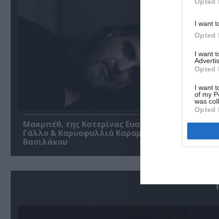
Opted 
I want t
Opted 
I want 
Advertis
Opted 
I want t
of my P
was col
Opted 
Μακμπέθ, της Κατερίνας Ευαγγελάτου με Γιώργ
Γάλλο & Καρυοφυλλιά Καραμπέτη στο Θέατρο
Βασιλάκου