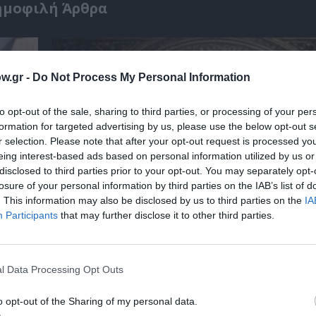
ημοφιλή Άρθρα
w.gr -
Do Not Process My Personal Information
to opt-out of the sale, sharing to third parties, or processing of your per
formation for targeted advertising by us, please use the below opt-out s
r selection. Please note that after your opt-out request is processed y
eing interest-based ads based on personal information utilized by us or
disclosed to third parties prior to your opt-out. You may separately opt-
losure of your personal information by third parties on the IAB’s list of
. This information may also be disclosed by us to third parties on the
IA
Participants
that may further disclose it to other third parties.
 – Με
Θεοδώρα, Αυτοκράτειρα του Βυζαντίου: Η ν
ελληνική όπερα του Θεόδωρου Στάθη στο 
Ολύμπια
l Data Processing Opt Outs
o opt-out of the Sharing of my personal data.