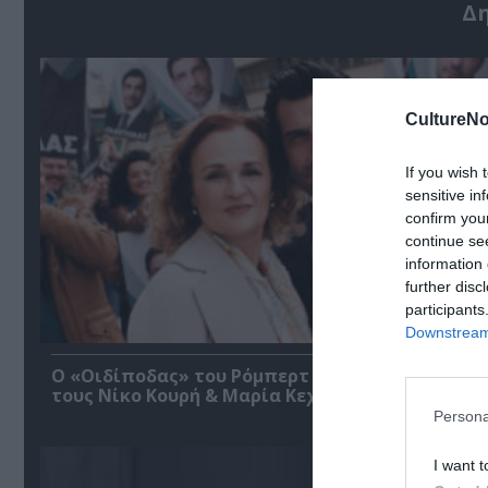
Δ
CultureNo
If you wish 
sensitive in
confirm you
continue se
information 
further disc
participants
Downstream 
O «Οιδίποδας» του Ρόμπερτ Άικ ξανά στη Στέγη
τους Νίκο Κουρή & Μαρία Κεχαγιόγλου
Persona
I want t