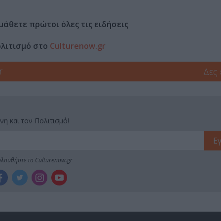
μάθετε πρώτοι όλες τις ειδήσεις
ολιτισμό στο
Culturenow.gr
r
Δες
νη και τον Πολιτισμό!
λουθήστε το Culturenow.gr