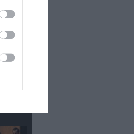
κή έκθεση