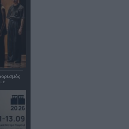
οορισμός
τε