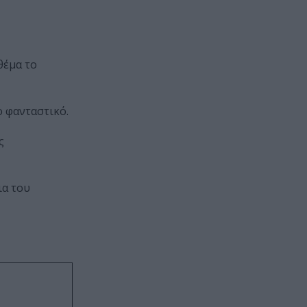
θέμα το
ο φανταστικό.
ς
ια του