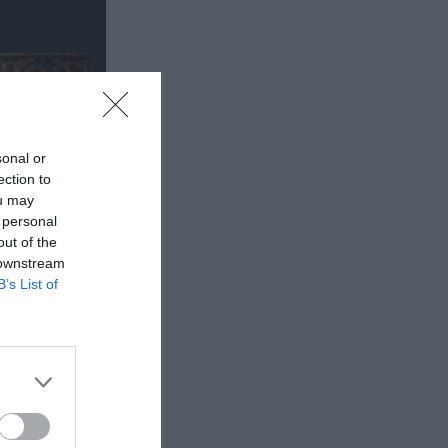
sonal or
ection to
ou may
 personal
out of the
 downstream
B’s List of
έα
θέατρο