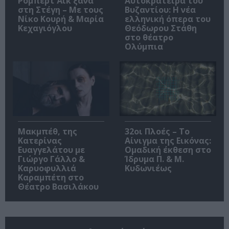
Ρόμπερτ Άικ ξανά
Αυτοκράτειρα του
στη Στέγη – Με τους
Βυζαντίου: Η νέα
Νίκο Κουρή & Μαρία
ελληνική όπερα του
Κεχαγιόγλου
Θεόδωρου Στάθη
στο θέατρο
Ολύμπια
Μακμπέθ, της
32οι Πλοές – Το
Κατερίνας
Αίνιγμα της Εικόνας:
Ευαγγελάτου με
Ομαδική έκθεση στο
Γιώργο Γάλλο &
Ίδρυμα Π. & Μ.
Καρυοφυλλιά
Κυδωνιέως
Καραμπέτη στο
Θέατρο Βασιλάκου