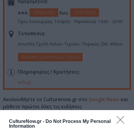
Ημερομηνία:
25/06/2025
11/07/2025
Από:
Εως:
Ώρες λειτουργίας: Τετάρτη - Παρασκευή: 14:00 - 20:00
Τοποθεσία:
Ανωτάτη Σχολή Καλών Τεχνών, Πειραιώς 256, Αθήνα
Ανώτατη Σχολή Καλών Τεχνών
Πληροφορίες / Κρατήσεις:
asfa.gr
Ακολουθήστε το Culturenow.gr στο
Google News
και
μάθετε πρώτοι όλες τις ειδήσεις
Δείτε όλα τα
τελευταία νέα
για την Τέχνη και τον
CultureNow.gr -
Do Not Process My Personal
Πολιτισμό στο
Culturenow.gr
Information