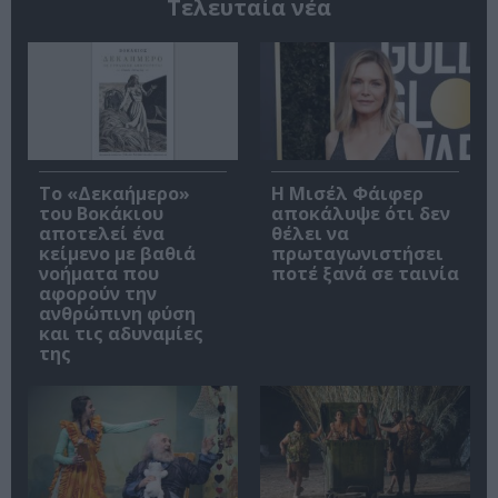
Τελευταία νέα
Το «Δεκαήμερο»
Η Μισέλ Φάιφερ
του Βοκάκιου
αποκάλυψε ότι δεν
αποτελεί ένα
θέλει να
κείμενο με βαθιά
πρωταγωνιστήσει
νοήματα που
ποτέ ξανά σε ταινία
αφορούν την
ανθρώπινη φύση
και τις αδυναμίες
της