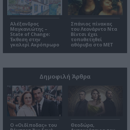
Αλέξανδρος
Σπάνιος πίνακας
Μαγκανιώτης –
του Λεονάρντο Ντα
State of Change:
Βίντσι έχει
Έκθεση στην
τοποθετηθεί
γκαλερί Ακρόπρωρο
αθόρυβα στο MET
Δημοφιλή Άρθρα
O «Οιδίποδας» του
Θεοδώρα,