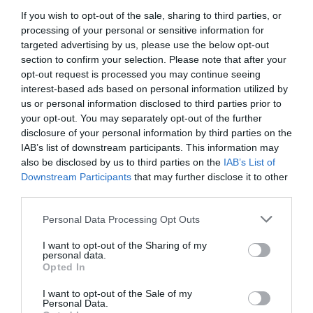
If you wish to opt-out of the sale, sharing to third parties, or
Νέοι Διαγωνισμοί
❯
processing of your personal or sensitive information for
targeted advertising by us, please use the below opt-out
Tags
section to confirm your selection. Please note that after your
opt-out request is processed you may continue seeing
VIDEO ART - INSTALLATIONS
ΑΣΚΤ
interest-based ads based on personal information utilized by
ΕΙΚΑΣΤΙΚΕΣ ΕΚΘΕΣΕΙΣ
ΖΩΓΡΑΦΙΚΗ
us or personal information disclosed to third parties prior to
your opt-out. You may separately opt-out of the further
ΟΜΑΔΙΚΕΣ ΕΚΘΕΣΕΙΣ
disclosure of your personal information by third parties on the
IAB’s list of downstream participants. This information may
also be disclosed by us to third parties on the
IAB’s List of
Newsletter
Downstream Participants
that may further disclose it to other
Κάθε βδομάδα στο e-mail σας τα τελευταία νέα για
third parties.
την Τέχνη και τον Πολιτισμό!
Personal Data Processing Opt Outs
I want to opt-out of the Sharing of my
personal data.
Opted In
I want to opt-out of the Sale of my
Ακολουθήστε το Culturenow.gr
Personal Data.