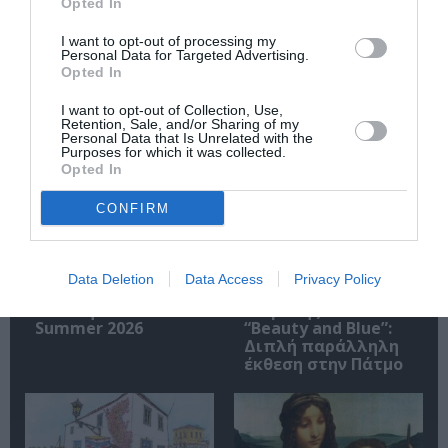
Opted In
I want to opt-out of processing my
Personal Data for Targeted Advertising.
Opted In
Σχετικά Άρθρα
I want to opt-out of Collection, Use,
Retention, Sale, and/or Sharing of my
Personal Data that Is Unrelated with the
Purposes for which it was collected.
Opted In
CONFIRM
Σαρωνίς Βατικιώτη
Απόστολος
Γκάτσου –
Χαντζαράς –
Data Deletion
Data Access
Privacy Policy
Διαφάνειες Ζωής:
«Κλεμμένος
Έκθεση στο Katheti
Πειρατής» &
Summer 2026
“Beauty and Blue”:
Διπλή παράλληλη
έκθεση στην Πάτμο