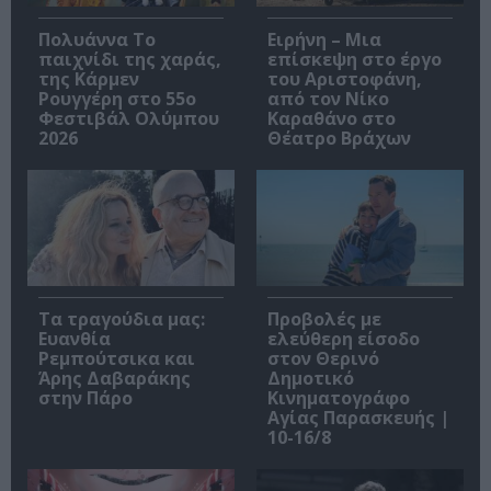
Πολυάννα Το
Ειρήνη – Μια
παιχνίδι της χαράς,
επίσκεψη στο έργο
της Κάρμεν
του Αριστοφάνη,
Ρουγγέρη στο 55ο
από τον Νίκο
Φεστιβάλ Ολύμπου
Καραθάνο στο
2026
Θέατρο Βράχων
Τα τραγούδια μας:
Προβολές με
Ευανθία
ελεύθερη είσοδο
Ρεμπούτσικα και
στον Θερινό
Άρης Δαβαράκης
Δημοτικό
στην Πάρο
Κινηματογράφο
Αγίας Παρασκευής |
10-16/8