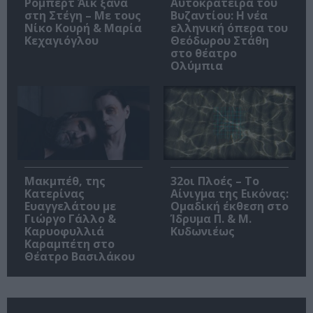
Ρόμπερτ Άικ ξανά
Αυτοκράτειρα του
στη Στέγη – Με τους
Βυζαντίου: Η νέα
Νίκο Κουρή & Μαρία
ελληνική όπερα του
Κεχαγιόγλου
Θεόδωρου Στάθη
στο θέατρο
Ολύμπια
Μακμπέθ, της
32οι Πλοές – Το
Κατερίνας
Αίνιγμα της Εικόνας:
Ευαγγελάτου με
Ομαδική έκθεση στο
Γιώργο Γάλλο &
Ίδρυμα Π. & Μ.
Καρυοφυλλιά
Κυδωνιέως
Καραμπέτη στο
Θέατρο Βασιλάκου