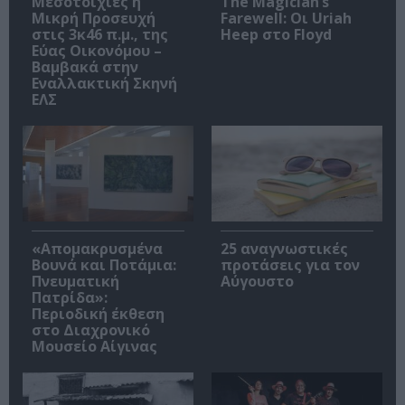
Μεσοτοιχίες ή
The Magician’s
Μικρή Προσευχή
Farewell: Οι Uriah
στις 3κ46 π.μ., της
Heep στο Floyd
Εύας Οικονόμου –
Βαμβακά στην
Εναλλακτική Σκηνή
ΕΛΣ
«Απομακρυσμένα
25 αναγνωστικές
Βουνά και Ποτάμια:
προτάσεις για τον
Πνευματική
Αύγουστο
Πατρίδα»:
Περιοδική έκθεση
στο Διαχρονικό
Μουσείο Αίγινας