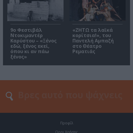
9ο Φεστιβάλ
«ΖΗΤΩ τα λαϊκά
Ντοκιμαντέρ
κορίτσια!», του
Καρύστου – «Ξένος
Παντελή Αμπαζή
εδώ, ξένος εκεί,
στο Θέατρο
όπου κι αν πάω
Ρεματιάς
ξένος»
Προφίλ
Οροι Χρήσης