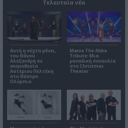
Τελευταία νέα
Αυτή η νύχτα μένει,
Mania The Abba
του Θάνου
Tribute: Μια
Αλεξανδρή σε
μοναδική συναυλία
σκηνοθεσία
στο Christmas
Αστέριου Πελτέκη
Theater
στο Θέατρο
Ολύμπια