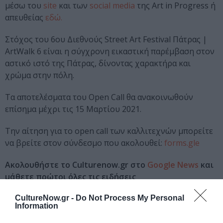
μέσω του
site
και των
social media
της Art in Progress ή
απευθείας
εδώ.
Στόχος του 6ου Διεθνούς Street Art Festival Πάτρας |
ArtWalk 6 είναι η σύγχρονη εικαστική παρέμβαση στον
αστικό ιστό της Πάτρας, δίνοντας χαρακτήρα και
χρώμα στην πόλη.
Τα αποτελέσματα του Open Call θα ανακοινωθούν
επίσημα μέχρι τις 15 Μαρτίου 2021.
Την αίτηση για το open call των καλλιτεχνών μπορείτε
να βρείτε στον σύνδεσμο που ακολουθεί:
forms.gle
Ακολουθήστε το Culturenow.gr στο
Google News
και
μάθετε πρώτοι όλες τις ειδήσεις
Δείτε όλα τα
τελευταία νέα
για την Τέχνη και τον
CultureNow.gr -
Do Not Process My Personal
Information
Πολιτισμό στο
Culturenow.gr