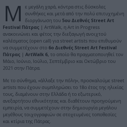
Μ
ε μεγάλη χαρά, κόντρα στις δύσκολες
συνθήκες και μετά από την πολύ επιτυχημένη
διοργάνωση του
5ου Διεθνές Street Art
Festival Πάτρας
| ArtWalk, η Art in Progress
ανακοινώνει και φέτος την διεξαγωγή ανοιχτού
καλέσματος (open call) για street artists που επιθυμούν
να συμμετέχουν στο
6ο Διεθνές Street Art Festival
Πάτρας
|
ArtWalk 6,
το οποίο θα πραγματοποιηθεί τον
Μάιο, Ιούνιο, Ιούλιο, Σεπτέμβριο και Οκτώβριο του
2021 στην Πάτρα.
Με το σύνθημα, «άλλαξε την πόλη», προσκαλούμε street
artists που έχουν συμπληρώσει το 18ο έτος της ηλικίας
τους, διαμένουν στην Ελλάδα ή το εξωτερικό,
ανεξαρτήτου εθνικότητας και διαθέτουν προηγούμενη
εμπειρία, να συμμετέχουν στην δημιουργία μεγάλου
μεγέθους τοιχογραφιών σε στοχευμένες τοποθεσίες
και κτίρια της Πάτρας.