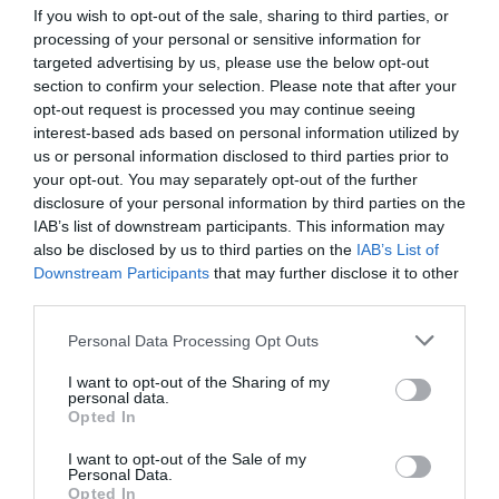
If you wish to opt-out of the sale, sharing to third parties, or
Νέοι Διαγωνισμοί
❯
processing of your personal or sensitive information for
targeted advertising by us, please use the below opt-out
Tags
section to confirm your selection. Please note that after your
opt-out request is processed you may continue seeing
STREET ART - GRAFFITI
ΠΡΟΣΚΛΗΣΕΙΣ ΕΝΔΙΑΦΕΡΟΝΤΟΣ
interest-based ads based on personal information utilized by
us or personal information disclosed to third parties prior to
ΤΖΙΜ ΜΟΡΙΣΟΝ
ΦΙΟΝΤΟΡ ΝΤΟΣΤΟΓΙΕΦΣΚΙ
your opt-out. You may separately opt-out of the further
disclosure of your personal information by third parties on the
Newsletter
IAB’s list of downstream participants. This information may
also be disclosed by us to third parties on the
IAB’s List of
Κάθε βδομάδα στο e-mail σας τα τελευταία νέα για
Downstream Participants
that may further disclose it to other
την Τέχνη και τον Πολιτισμό!
third parties.
Personal Data Processing Opt Outs
I want to opt-out of the Sharing of my
personal data.
Opted In
Ακολουθήστε το Culturenow.gr
I want to opt-out of the Sale of my
Personal Data.
Opted In