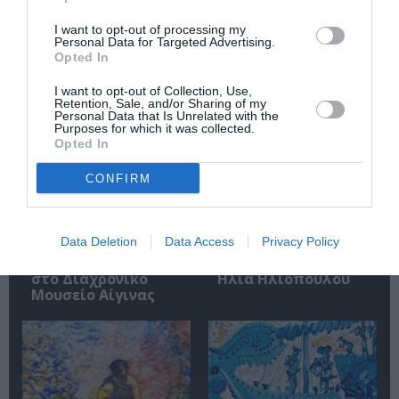
I want to opt-out of processing my
Personal Data for Targeted Advertising.
Σχετικά Άρθρα
Opted In
I want to opt-out of Collection, Use,
Retention, Sale, and/or Sharing of my
Personal Data that Is Unrelated with the
Purposes for which it was collected.
Opted In
CONFIRM
«Απομακρυσμένα
Η Ελλάδα μέσα από
Βουνά και Ποτάμια:
τον φακό του
Πνευματική
Νικόλαου Τομπάζη:
Data Deletion
Data Access
Privacy Policy
Πατρίδα»:
Έκθεση στο
Περιοδική έκθεση
Μουσείο Πάνου &
στο Διαχρονικό
Ηλία Ηλιόπουλου
Μουσείο Αίγινας