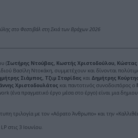
ύλης στο Φεστιβάλ στη Σκιά των Βράχων 2026
υ (
Σωτήρης Ντούβας, Κωστής Χριστοδούλου, Κώστας
αιδιού Βασίλη Ντοκάκη, συμμετέχουν και δίνονται πολύτιμ
μήτρης Σιάμπος, Τζιμ Σταρίδας
και
Δημήτρης Κούρτη
άννης Χριστοδουλάτος
και παντοτινός συνοδοιπόρος ο
twork (ένα πραγματικό έργο μέσα στο έργο) είναι μια δημιο
τυπη τριλογία με τον «Αόρατο Άνθρωπο» και την «Καλλιθέα
LP στις 3 Ιουνίου.