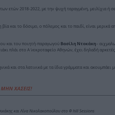
ων ετών 2018-2022, με την ψυχή ταραγμένη, μειλίχια ή σε
 βία και το δόσιμο, ο πόλεμος και το παιδί, είναι μερικά απ
του και του ποιητή-παραγωγού
Βασίλη Ντοκάκη
– αιχμαλ
ιάκι πλάι στο Α΄ νεκροταφείο Αθηνών, έχει δηλαδή αρκετές
ηνικά και στα λατινικά με τα ίδια γράμματα και ακουμπάει 
ΜΗΝ ΧΑΣΕΙΣ!
κάκης και Λίνα Νικολακοπούλου στο Φ hill Sessions