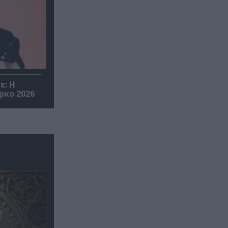
ε: Η
ρκο 2026