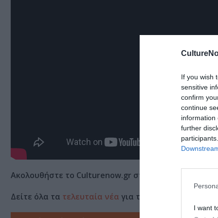
CultureNo
If you wish 
sensitive in
confirm you
continue se
information 
further disc
participants
Downstream 
Ακολουθήστε το Culturenow.gr στο
Google News
και 
Persona
Δείτε όλα τα
τελευταία νέα
για την Τέχνη και τον Π
I want t