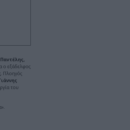
 Παντέλης,
α ο εξάδελφος
ς
. Πλοηγός
Γιάννης
υργία του
».