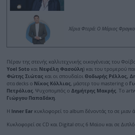
Χέρια Φτερά: Ο Μάριος Φραγκο
Πέραν της στενής καλλιτεχνικής οικογένειας του Φοίβο
Yoel Soto
και
Νεφέλη Φασούλη
) και του τρομερού π
Φώτης Σιώτας
και οι σπουδαίοι
Θοδωρής Ρέλλος, Δη
στα decks ο
Νίκος Κόλλιας
, μάστερ του mastering o
Γι
Πετρόλιας
. Ψυχοπομπός ο
Δημήτρης Μακρής
. Το ar
Γιώργου Παπαδάκη
.
Η
Inner Ear
κυκλοφορεί το album δένοντάς το σε μιαν ά
Κυκλοφορεί σε CD και Digital στις 6 Μαϊου και σε Διπλό 