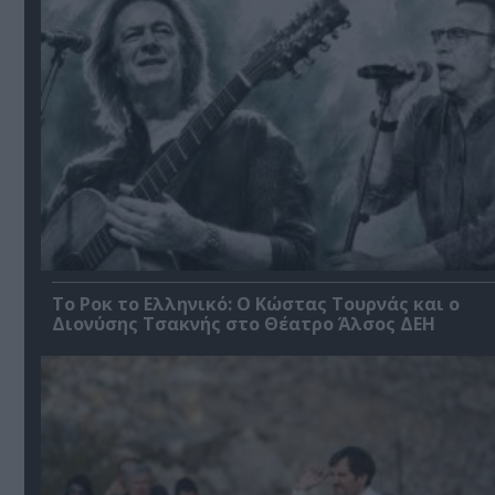
Το Ροκ το Ελληνικό: Ο Κώστας Τουρνάς και ο
Διονύσης Τσακνής στο Θέατρο Άλσος ΔΕΗ