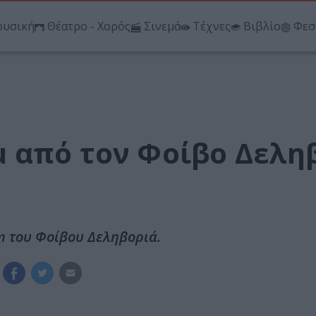
υσική
Θέατρο - Χορός
Σινεμά
Τέχνες
Βιβλίο
Φεσ
 από τον Φοίβο Δελη
um του Φοίβου Δεληβοριά.