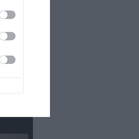
 εδώ!
❯