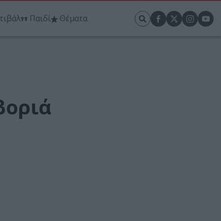
τιβάλ
Παιδί
Θέματα
βοριά