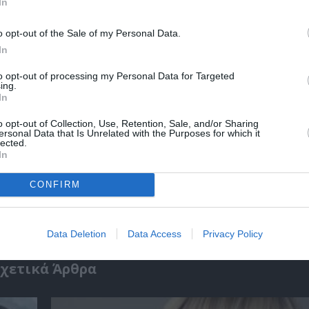
In
r
Δες
o opt-out of the Sale of my Personal Data.
In
ΛΜΠΟΥΜ
ΝΕΦΕΛΗ ΦΑΣΟΥΛΗ
ΦΟΙΒΟΣ ΔΕΛΗΒΟΡΙΑΣ
to opt-out of processing my Personal Data for Targeted
ing.
In
o opt-out of Collection, Use, Retention, Sale, and/or Sharing
ersonal Data that Is Unrelated with the Purposes for which it
νη και τον Πολιτισμό!
lected.
In
CONFIRM
λουθήστε το Culturenow.gr
Data Deletion
Data Access
Privacy Policy
χετικά Άρθρα