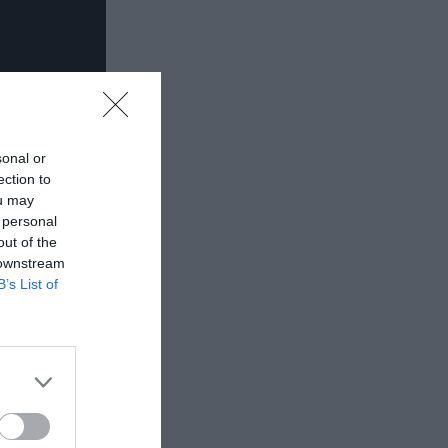
sonal or
ection to
ou may
 personal
out of the
 downstream
B’s List of