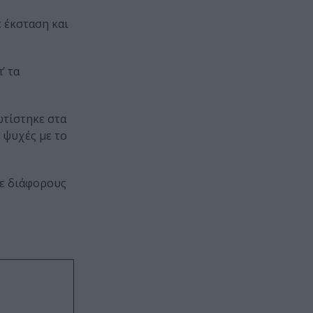
 έκσταση και
’ τα
ωτίστηκε στα
 ψυχές με το
με διάφορους