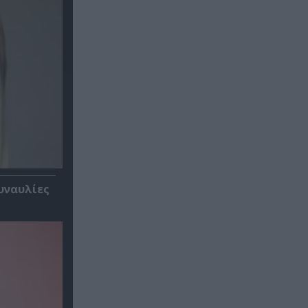
υναυλίες