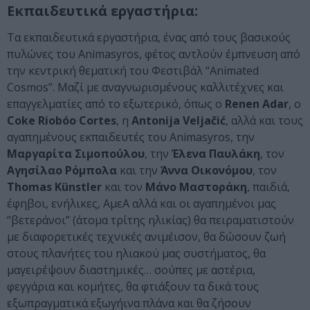
Εκπαιδευτικά εργαστήρια:
Τα εκπαιδευτικά εργαστήρια, ένας από τους βασικούς
πυλώνες του Animasyros, φέτος αντλούν έμπνευση από
την κεντρική θεματική του Φεστιβάλ “Animated
Cosmos”. Μαζί με αναγνωρισμένους καλλιτέχνες και
επαγγελματίες από το εξωτερικό, όπως o
Renen Adar
, ο
Coke Riobóo Cortes
, η
Antonija Veljačić
, αλλά και τους
αγαπημένους εκπαιδευτές του Animasyros, την
Μαργαρίτα Σιμοπούλου
, την
Έλενα Παυλάκη
, τον
Αγησίλαο Ρόμπολα
και την
Άννα Οικονόμου
, τον
Thomas Künstler
και τον
Μάνο Μαστοράκη
, παιδιά,
έφηβοι, ενήλικες, ΑμεΑ αλλά και οι αγαπημένοι μας
“βετεράνοι” (άτομα τρίτης ηλικίας) θα πειραματιστούν
με διαφορετικές τεχνικές ανιμέισον, θα δώσουν ζωή
στους πλανήτες του ηλιακού μας συστήματος, θα
μαγειρέψουν διαστημικές… σούπες με αστέρια,
φεγγάρια και κομήτες, θα φτιάξουν τα δικά τους
εξωπραγματικά εξωγήινα πλάνα και θα ζήσουν