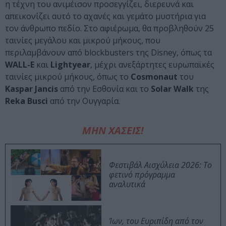
η τέχνη του ανιμέισον προσεγγίζει, διερευνά και
απεικονίζει αυτό το αχανές και γεμάτο μυστήρια για
τον άνθρωπο πεδίο. Στο αφιέρωμα, θα προβληθούν 25
ταινίες μεγάλου και μικρού μήκους, που
περιλαμβάνουν από blockbusters της Disney, όπως τα
WALL-E
και
Lightyear
, μέχρι ανεξάρτητες ευρωπαϊκές
ταινίες μικρού μήκους, όπως το
Cosmonaut
του
Kaspar Jancis
από την Εσθονία και το
Solar Walk
της
Reka Busci
από την Ουγγαρία.
ΜΗΝ ΧΑΣΕΙΣ!
Φεστιβάλ Αισχύλεια 2026: Το
φετινό πρόγραμμα
αναλυτικά
Ίων, του Ευριπίδη από τον