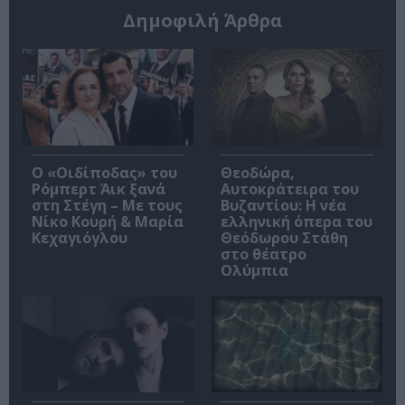
Δημοφιλή Άρθρα
O «Οιδίποδας» του
Θεοδώρα,
Ρόμπερτ Άικ ξανά
Αυτοκράτειρα του
στη Στέγη – Με τους
Βυζαντίου: Η νέα
Νίκο Κουρή & Μαρία
ελληνική όπερα του
Κεχαγιόγλου
Θεόδωρου Στάθη
στο θέατρο
Ολύμπια