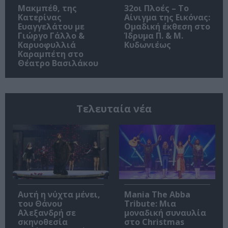
Μακμπέθ, της
32οι Πλοές – Το
Κατερίνας
Αίνιγμα της Εικόνας:
Ευαγγελάτου με
Ομαδική έκθεση στο
Γιώργο Γάλλο &
Ίδρυμα Π. & Μ.
Καρυοφυλλιά
Κυδωνιέως
Καραμπέτη στο
Θέατρο Βασιλάκου
Τελευταία νέα
Αυτή η νύχτα μένει,
Mania The Abba
του Θάνου
Tribute: Μια
Αλεξανδρή σε
μοναδική συναυλία
σκηνοθεσία
στο Christmas