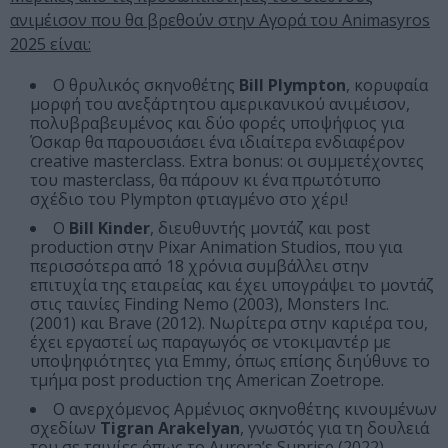
ανιμέισον που θα βρεθούν στην Αγορά του Animasyros
2025 είναι:
O θρυλικός σκηνοθέτης
Bill Plympton
, κορυφαία
μορφή του ανεξάρτητου αμερικανικού ανιμέισον,
πολυβραβευμένος και δύο φορές υποψήφιος για
Όσκαρ θα παρουσιάσει ένα ιδιαίτερα ενδιαφέρον
creative masterclass. Extra bonus: οι συμμετέχοντες
του masterclass, θα πάρουν κι ένα πρωτότυπο
σχέδιο του Plympton φτιαγμένο στο χέρι!
Ο
Bill Kinder
, διευθυντής μοντάζ και post
production στην Pixar Animation Studios, που για
περισσότερα από 18 χρόνια συμβάλλει στην
επιτυχία της εταιρείας και έχει υπογράψει το μοντάζ
στις ταινίες Finding Nemo (2003), Monsters Inc.
(2001) και Brave (2012). Νωρίτερα στην καριέρα του,
έχει εργαστεί ως παραγωγός σε ντοκιμαντέρ με
υποψηφιότητες για Emmy, όπως επίσης διηύθυνε το
τμήμα post production της American Zoetrope.
Ο ανερχόμενος Αρμένιος σκηνοθέτης κινουμένων
σχεδίων
Tigran Arakelyan
, γνωστός για τη δουλειά
του σε ταινίες όπως το Aurora’s Sunrise (2022),