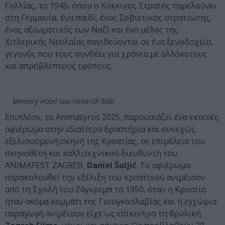
Γαλλίας, το 1945, όπου ο Κόκκινος Στρατός παρελαύνει
στη Γερμανία, ένα παιδί, ένας Σοβιετικός στρατιώτης,
ένας αξιωματικός των Ναζί και ένα μέλος της
Χιτλερικής Νεολαίας παγιδεύονται σε ένα ξενοδοχείο,
γεγονός που τους συνδέει για χρόνια με αλλόκοτους
και απρόβλεπτους τρόπους.
Memory Hotel του Heinrich Sabl
Επιπλέον, το Animasyros 2025, παρουσιάζει ένα εκτενές
αφιέρωμα στην ιδιαίτερα δραστήρια και συνεχώς
εξελισσόμενη σκηνή της Κροατίας, σε επιμέλεια του
σκηνοθέτη και καλλιτεχνικού διευθυντή του
ANIMAFEST ZAGREB,
Daniel Šuljić
. Το αφιέρωμα
παρακολουθεί την εξέλιξη του κροατικού ανιμέισον
από τη Σχολή του Ζάγκρεμπ το 1950, όταν η Κροατία
ήταν ακόμα κομμάτι της Γιουγκοσλαβίας και η εγχώρια
παραγωγή ανιμέισον είχε ως επίκεντρο τη θρυλική