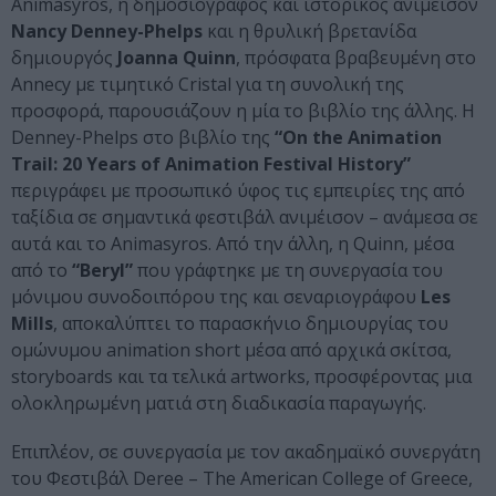
Animasyros, η δημοσιογράφος και ιστορικός ανιμέισον
Nancy Denney-Phelps
και η θρυλική βρετανίδα
δημιουργός
Joanna Quinn
, πρόσφατα βραβευμένη στο
Annecy με τιμητικό Cristal για τη συνολική της
προσφορά, παρουσιάζουν η μία το βιβλίο της άλλης. Η
Denney-Phelps στο βιβλίο της
“On the Animation
Trail: 20 Years of Animation Festival History”
περιγράφει με προσωπικό ύφος τις εμπειρίες της από
ταξίδια σε σημαντικά φεστιβάλ ανιμέισον – ανάμεσα σε
αυτά και το Animasyros. Από την άλλη, η Quinn, μέσα
από το
“Beryl”
που γράφτηκε με τη συνεργασία του
μόνιμου συνοδοιπόρου της και σεναριογράφου
Les
Mills
, αποκαλύπτει το παρασκήνιο δημιουργίας του
ομώνυμου animation short μέσα από αρχικά σκίτσα,
storyboards και τα τελικά artworks, προσφέροντας μια
ολοκληρωμένη ματιά στη διαδικασία παραγωγής.
Επιπλέον, σε συνεργασία με τον ακαδημαϊκό συνεργάτη
του Φεστιβάλ Deree – The American College of Greece,