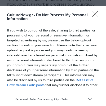
παρουσιάζει τη work in progress ταινία μεγάλου
μήκους του
ZAKO
, μια συμπαραγωγή με τη γαλλική
Sacre Bleu του οσκαρικού Flow, που αφηγείται την
CultureNow.gr -
Do Not Process My Personal
αληθινή ιστορία του Αρμένιου ζωγράφου Sargis
Information
Mangasaryan, ο οποίος επέζησε από ναζιστικό
στρατόπεδο εργασίας σχεδιάζοντας τα πορτρέτα των
If you wish to opt-out of the sale, sharing to third parties, or
βασανιστών του.
processing of your personal or sensitive information for
targeted advertising by us, please use the below opt-out
section to confirm your selection. Please note that after your
VR lounge | Credit: Inbulb Photography – Alexandros Petrakis
opt-out request is processed you may continue seeing
Μερικές ακόμη θεματικές που θα παρουσιαστούν
interest-based ads based on personal information utilized by
αφορούν στις νέες τεχνολογίες και τη χρήση
us or personal information disclosed to third parties prior to
your opt-out. You may separately opt-out of the further
εικονικής πραγματικότητας
στην παραγωγή
disclosure of your personal information by third parties on the
κινουμένων σχεδίων, όπως επίσης στη
IAB’s list of downstream participants. This information may
χρηματοδότηση ταινιών ανιμέισον στην Ιρλανδία, τη
also be disclosed by us to third parties on the
IAB’s List of
Λιθουανία, την Κροατία και την Ελλάδα, με τη
Downstream Participants
that may further disclose it to other
συμμετοχή εκπροσώπων του Animation Ireland, της
third parties.
Λιθουανικής κινηματογραφικής κοινότητας, των
Personal Data Processing Opt Outs
Croatian Audiovisual Centre (HAVC) και Zagreb Film και –