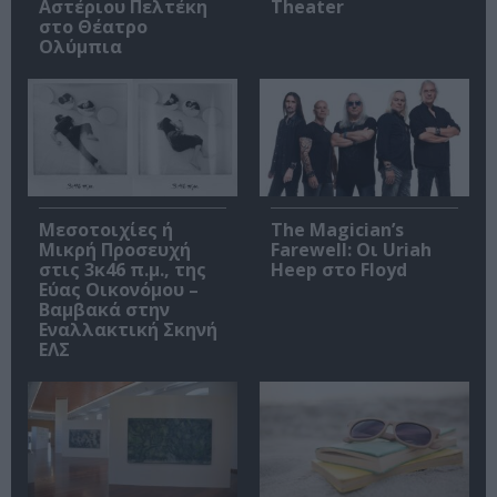
Αστέριου Πελτέκη
Theater
στο Θέατρο
Ολύμπια
Μεσοτοιχίες ή
The Magician’s
Μικρή Προσευχή
Farewell: Οι Uriah
στις 3κ46 π.μ., της
Heep στο Floyd
Εύας Οικονόμου –
Βαμβακά στην
Εναλλακτική Σκηνή
ΕΛΣ