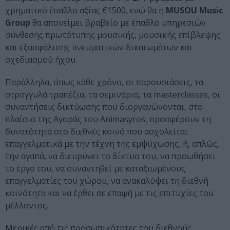
χρηματικό έπαθλο αξίας €1500, ενώ θα η
MUSOU Music
Group
θα απονείμει βραβείο με έπαθλο υπηρεσιών
σύνθεσης πρωτότυπης μουσικής, μουσικής επίβλεψης
και εξασφάλισης πνευματικών δικαιωμάτων και
σχεδιασμού ήχου.
Παράλληλα, όπως κάθε χρόνο, οι παρουσιάσεις, τα
στρογγυλά τραπέζια, τα σεμινάρια, τα masterclasses, οι
συναντήσεις δικτύωσης που διοργανώνονται, στο
πλαίσιο της Αγοράς του Animasyros, προσφέρουν τη
δυνατότητα στο διεθνές κοινό που ασχολείται
επαγγελματικά με την τέχνη της εμψύχωσης, ή, απλώς,
την αγαπά, να διευρύνει το δίκτυο του, να προωθήσει
το έργο του, να συναντηθεί με καταξιωμένους
επαγγελματίες του χώρου, να ανακαλύψει τη διεθνή
κοινότητα και να έρθει σε επαφή με τις επιτυχίες του
μέλλοντος.
Μερικές από τις προσωπικότητες του διεθνούς