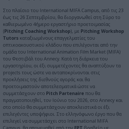
Στο πλαίσιο του International MIFA Campus, από τις 23
έως τις 26 Σεπτεμβρίου, θα διοργανωθεί στη Σύρο το
καθιερωμένο 4ήμερο εργαστήριο προετοιμασίας
(
Pitching Coaching Workshop
), με
Pitching Workshop
Tutors
καταξιωμένους επαγγελματίες του
οπτικοακουστικού κλάδου που επιλέγονται από την
ομάδα του International Animation Film Market (MIFA)
του Φεστιβάλ του Annecy. Κατά τη διάρκεια του
εργαστηρίου, οι έξι συμμετέχοντες θα αναπτύξουν τα
projects τους ώστε να ανταποκρίνονται στις
προκλήσεις της διεθνούς αγοράς και θα
προετοιμαστούν αποτελεσματικά ώστε να
συμμετάσχουν στο
Pitch Partenaire
που θα
πραγματοποιηθεί, τον Ιούνιο του 2026, στο Annecy και
στο οποίο θα συμμετάσχουν αποκλειστικά οι έξι
επιλεγέντες υποψήφιοι. Στο ελληνόφωνο έργο που θα
επιλεγεί να συμμετάσχει στο International MIFA
Campus, θα απονεμηθεί από την
ΕΡΤ
βραβείο με