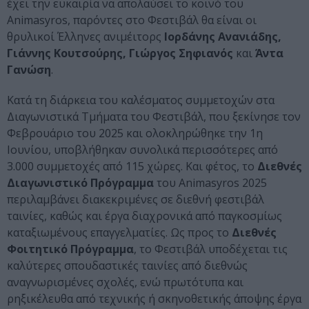
έχει την ευκαιρία να απολαύσει το κοινό του
Animasyros, παρόντες στο Φεστιβάλ θα είναι οι
θρυλικοί Έλληνες ανιμέιτορς
Ιορδάνης Ανανιάδης,
Γιάννης Κουτσούρης, Γιώργος Σηφιανός
και
Άντα
Γανώση
.
Κατά τη διάρκεια του καλέσματος συμμετοχών στα
Διαγωνιστικά Τμήματα του Φεστιβάλ, που ξεκίνησε τον
Φεβρουάριο του 2025 και ολοκληρώθηκε την 1η
Ιουνίου, υποβλήθηκαν συνολικά περισσότερες από
3.000 συμμετοχές από 115 χώρες. Και φέτος, το
Διεθνές
Διαγωνιστικό Πρόγραμμα
του Animasyros 2025
περιλαμβάνει διακεκριμένες σε διεθνή φεστιβάλ
ταινίες, καθώς και έργα διαχρονικά από παγκοσμίως
καταξιωμένους επαγγελματίες. Ως προς το
Διεθνές
Φοιτητικό Πρόγραμμα
, το Φεστιβάλ υποδέχεται τις
καλύτερες σπουδαστικές ταινίες από διεθνώς
αναγνωρισμένες σχολές, ενώ πρωτότυπα και
ρηξικέλευθα από τεχνικής ή σκηνοθετικής άποψης έργα