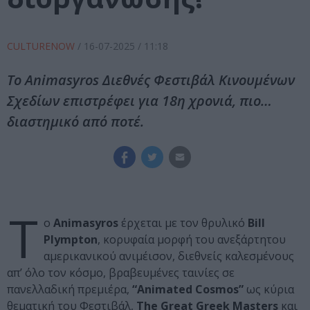
CULTURENOW
/
16-07-2025
/ 11:18
To Animasyros Διεθνές Φεστιβάλ Κινουμένων
Σχεδίων επιστρέφει για 18η χρονιά, πιο…
διαστημικό από ποτέ.
Τ
ο
Animasyros
έρχεται με τον θρυλικό
Bill
Plympton
, κορυφαία μορφή του ανεξάρτητου
αμερικανικού ανιμέισον, διεθνείς καλεσμένους
απ’ όλο τον κόσμο, βραβευμένες ταινίες σε
πανελλαδική πρεμιέρα,
“Animated Cosmos”
ως κύρια
θεματική του Φεστιβάλ,
The Great Greek Masters
και