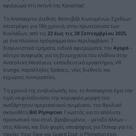
αφιέρωμα στη σκηνή της Κροατίας!
To Animasyros Διεθνές Φεστιβάλ Κινουμένων Σχεδίων
επιστρέφει για 18η χρονιά, στην πρωτεύουσα των
Κυκλάδων, από τις
22 έως τις 28 Σεπτεμβρίου 2025
,
με ένα πλούσιο πρόγραμμα που περιλαμβάνει 7
διαγωνιστικά τμήματα, ειδικά αφιερώματα, την
Αγορά
–
κέντρο αναφοράς για τη βιομηχανία του κλάδου στην
Ανατολική Μεσόγειο, εκπαιδευτικά εργαστήρια, VR
lounge, παράλληλες δράσεις, νέες διεθνείς και
εγχώριες συνεργασίες.
Τη χρονιά της ενηλικίωσής του, το Animasyros έχει την
τιμή να φιλοξενήσει την κορυφαία μορφή του
ανεξάρτητου αμερικανικού ανιμέισον, τον θρυλικό
σκηνοθέτη
Bill Plympton
. Γνωστός για το απόλυτα
προσωπικό του στυλ, βραβευμένος – μεταξύ άλλων –
στις Κάννες και δύο φορές υποψήφιος για Όσκαρ για τις
ταινίες Your Face και Guard Dog, ο Plympton έχει