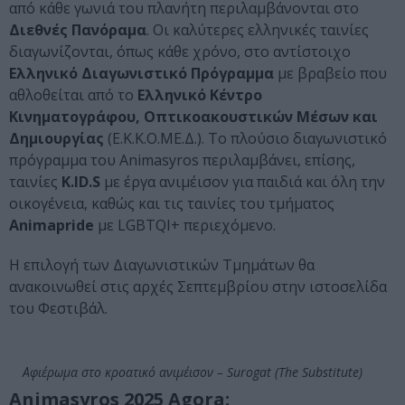
από κάθε γωνιά του πλανήτη περιλαμβάνονται στο
Διεθνές Πανόραμα
. Οι καλύτερες ελληνικές ταινίες
διαγωνίζονται, όπως κάθε χρόνο, στο αντίστοιχο
Ελληνικό Διαγωνιστικό Πρόγραμμα
με βραβείο που
αθλοθείται από το
Ελληνικό Κέντρο
Κινηματογράφου, Οπτικοακουστικών Μέσων και
Δημιουργίας
(Ε.Κ.Κ.Ο.ΜΕ.Δ.). Το πλούσιο διαγωνιστικό
πρόγραμμα του Animasyros περιλαμβάνει, επίσης,
ταινίες
K.ID.S
με έργα ανιμέισον για παιδιά και όλη την
οικογένεια, καθώς και τις ταινίες του τμήματος
Animapride
με LGBTQI+ περιεχόμενο.
Η επιλογή των Διαγωνιστικών Τμημάτων θα
ανακοινωθεί στις αρχές Σεπτεμβρίου στην ιστοσελίδα
του Φεστιβάλ.
Αφιέρωμα στο κροατικό ανιμέισον – Surogat (The Substitute)
Animasyros 2025 Agora: