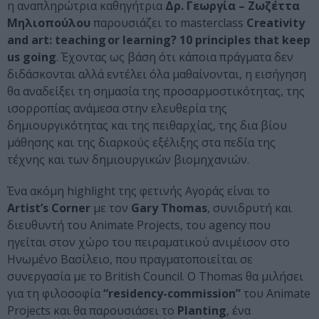
η αναπληρώτρια καθηγήτρια
Δρ. Γεωργία – Ζωζέττα
Μηλιοπούλου
παρουσιάζει το masterclass
Creativity
and art: teaching or learning? 10 principles that keep
us going
. Έχοντας ως βάση ότι κάποια πράγματα δεν
διδάσκονται αλλά εντέλει όλα μαθαίνονται, η εισήγηση
θα αναδείξει τη σημασία της προσαρμοστικότητας, της
ισορροπίας ανάμεσα στην ελευθερία της
δημιουργικότητας και της πειθαρχίας, της δια βίου
μάθησης και της διαρκούς εξέλιξης στα πεδία της
τέχνης και των δημιουργικών βιομηχανιών.
Ένα ακόμη highlight της φετινής Αγοράς είναι το
Artist’s Corner
με τον
Gary Thomas
, συνιδρυτή και
διευθυντή του Animate Projects, του agency που
ηγείται στον χώρο του πειραματικού ανιμέισον στο
Ηνωμένο Βασίλειο, που πραγματοποιείται σε
συνεργασία με το British Council. O Thomas θα μιλήσει
για τη φιλοσοφία
“residency-commission”
του Animate
Projects και θα παρουσιάσει το
Planting
, ένα