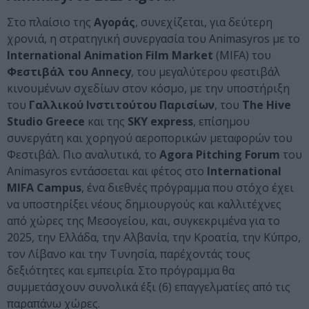
Στο πλαίσιο της
Αγοράς
, συνεχίζεται, για δεύτερη
χρονιά, η στρατηγική συνεργασία του Animasyros με το
International Animation Film Market
(MIFA) του
Φεστιβάλ του Annecy
, του μεγαλύτερου φεστιβάλ
κινουμένων σχεδίων στον κόσμο, με την υποστήριξη
του
Γαλλικού Ινστιτούτου Παρισίων
, του
The Hive
Studio Greece
και της
SKY express
, επίσημου
συνεργάτη και χορηγού αεροπορικών μεταφορών του
Φεστιβάλ. Πιο αναλυτικά, το
Agora Pitching Forum
του
Animasyros εντάσσεται και φέτος στο
International
MIFA Campus
, ένα διεθνές πρόγραμμα που στόχο έχει
να υποστηρίξει νέους δημιουργούς και καλλιτέχνες
από χώρες της Μεσογείου, και, συγκεκριμένα για το
2025, την Ελλάδα, την Αλβανία, την Κροατία, την Κύπρο,
τον Λίβανο και την Τυνησία, παρέχοντάς τους
δεξιότητες και εμπειρία. Στο πρόγραμμα θα
συμμετάσχουν συνολικά έξι (6) επαγγελματίες από τις
παραπάνω χώρες.