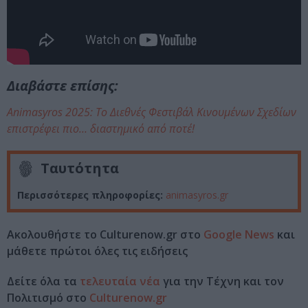
Διαβάστε επίσης:
Animasyros 2025: To Διεθνές Φεστιβάλ Κινουμένων Σχεδίων
επιστρέφει πιο… διαστημικό από ποτέ!
Ταυτότητα
Περισσότερες πληροφορίες:
animasyros.gr
Ακολουθήστε το Culturenow.gr στο
Google News
και
μάθετε πρώτοι όλες τις ειδήσεις
Δείτε όλα τα
τελευταία νέα
για την Τέχνη και τον
Πολιτισμό στο
Culturenow.gr