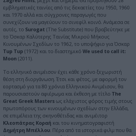
Zagreb Films
, μέχρι και σήμερα. Θα προβληθούν 28
εμβληματικές ταινίες από τις δεκαετίες του 1950, 1960
και 1970 αλλά και σύγχρονες παραγωγές που
συνεχίζουν να μαγεύουν το σινεφίλ κοινό. Ανάμεσα σε
αυτές, το
Surogat
(The Substitute) που βραβεύτηκε με
το Όσκαρ Καλύτερης Ταινίας Μικρού Μήκους
Κινουμένων Σχεδίων το 1962, το υποψήφιο για Όσκαρ
Tup Tup
(1972) και το διαστημικό
We used to call it:
Moon
(2011).
Το ελληνικό ανιμέισον έχει κάθε χρόνο ξεχωριστή
θέση στη διοργάνωση. Έτσι και φέτος, με αφορμή τον
εορτασμό για τα 80 χρόνια Ελληνικού Ανιμέισον, θα
παρουσιαστούν αφιέρωμα και έκθεση με τίτλο
The
Great Greek Masters
ως ελάχιστος φόρος τιμής στους
πρωτοπόρους των κινουμένων σχεδίων στην Ελλάδα,
σε επιμέλεια της σκηνοθέτιδας και ανιμέιτορ
Κλεοπάτρας Κοραή
και του κινηματογραφιστή
Δημήτρη Μπέλλου
. Πέρα από τα ιστορικά φιλμ που θα