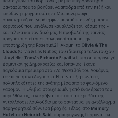
πάντα γύρω του κοριτσάκι, με μια υπερδραστήρια
φαντασία που το βοηθάει να αποδρά από την πεζή και
επώδυνη πραγματικότητα. Μια πανέμορφη,
συγκινητική και γεμάτη φως περιπέτεια ενός μικρού
κοριτσιού που μεγάλωσε και άλλαξε τον κόσμο της –
και τελικά και τον δικό μας. Η προβολή της ταινίας
πραγματοποιείται σε συνεργασία και με την
υποστήριξη της Rosebud.21. Ακόμη, το
Olivia & The
Clouds
(Olivia & Las Nubes) του ιδιαίτερα ταλαντούχου
storyteller
Tomás Pichardo Espaillat
, μια συμπαραγωγή
Δομινικανής Δημοκρατίας και Ισπανίας, έκανε
παγκόσμια πρεμιέρα στο 77ο Φεστιβάλ του Λοκάρνο,
τον περασμένο Αύγουστο. Η ταινία εξερευνά τις
πολυπλοκότητες της αγάπης μέσα από το φαινόμενο
Ρασομόν. Η Ολίβια, στοιχειωμένη από έναν έρωτα του
παρελθόντος, τον κρύβει κάτω από το κρεβάτι της.
Ανταλλάσσει λουλούδια με το φάντασμα, με αντάλλαγμα
παρηγορητικά σύννεφα βροχής. Τέλος, στο
Memory
Hotel
του
Heinrich Sabl
, συμπαραγωγής Γερμανίας και