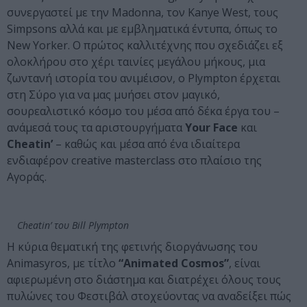
συνεργαστεί με την Madonna, τον Kanye West, τους
Simpsons αλλά και με εμβληματικά έντυπα, όπως το
New Yorker. O πρώτος καλλιτέχνης που σχεδιάζει εξ
ολοκλήρου στο χέρι ταινίες μεγάλου μήκους, μια
ζωντανή ιστορία του ανιμέισον, ο Plympton έρχεται
στη Σύρο για να μας μυήσει στον μαγικό,
σουρεαλιστικό κόσμο του μέσα από δέκα έργα του –
ανάμεσά τους τα αριστουργήματα
Your Face
και
Cheatin’
– καθώς και μέσα από ένα ιδιαίτερα
ενδιαφέρον creative masterclass στο πλαίσιο της
Αγοράς.
Cheatin’ του Bill Plympton
Η κύρια θεματική της φετινής διοργάνωσης του
Animasyros, με τίτλο
“Animated Cosmos”
, είναι
αφιερωμένη στο διάστημα και διατρέχει όλους τους
πυλώνες του Φεστιβάλ στοχεύοντας να αναδείξει πώς