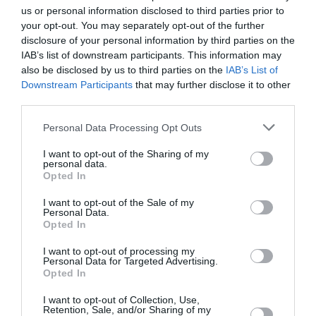
Μερικές από τις προσωπικότητες της διεθνούς
us or personal information disclosed to third parties prior to
your opt-out. You may separately opt-out of the further
κοινότητας ανιμέισον που θα βρεθούν στην Αγορά του
disclosure of your personal information by third parties on the
ANIMASYROS powered by ΔΕΗ 2024 είναι:
IAB’s list of downstream participants. This information may
also be disclosed by us to third parties on the
IAB’s List of
Η Ισπανίδα σκηνοθέτις
Isabel Herguera
,
Downstream Participants
that may further disclose it to other
δημιουργός – μεταξύ άλλων – της πολυσυζητημένης
third parties.
ταινίας μεγάλου μήκους Sultana’s Dream (2023).
Η διεθνούς φήμης ανιμέιτορ από την Πορτογαλία
Personal Data Processing Opt Outs
Regina Pessoa
για ένα ιδιαίτερα ενδιαφέρον creative
masterclass.
I want to opt-out of the Sharing of my
personal data.
Η παραγωγός
Mounia Aram
από το Μαρόκο,
Opted In
ιδρύτρια της εταιρείας παραγωγής και διανομής
Mounia Aram Company.
I want to opt-out of the Sale of my
Personal Data.
Η
Vanessa Ann Sinden
, παραγωγός του
Opted In
Triggerfish Animation, ενός από τα μεγαλύτερα
animation studios στην Αφρική.
I want to opt-out of processing my
Personal Data for Targeted Advertising.
Ο Emmanuel Blanchard
, ιστορικός και
Opted In
σκηνοθέτης της εμβληματικής ταινίας animated
documentary Notre-Dame de Paris (2019).
I want to opt-out of Collection, Use,
Η υποψήφια για Οσκαρ θρυλική δημιουργός
Retention, Sale, and/or Sharing of my