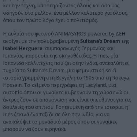
και την τέχνη, υποστηρίζοντας όλους και όσα μας
οδηγούν στο μέλλον, ένα μέλλον καλύτερο για όλους,
όπου τον πρώτο λόγο έχει ο πολιτισμός.
Η αυλαία του φετινού ANIMASYROS powered by ΔΕΗ
ανοίγει με την πολυβραβευμένη
Sultana’s Dream
της
Isabel Herguera
, συμπαραγωγής Γερμανίας και
Ισπανίας, παρουσία της σκηνοθέτιδας. Η Inés, μία
Ισπανίδα καλλιτέχνις που ζει στην Ινδία, ανακαλύπτει
τυχαία το Sultana’s Dream, μια φεμινιστική sci-fi
ιστορία γραμμένη στη Βεγγάλη το 1905 από τη Rokeya
Hossain. Το κείμενο περιγράφει τη Ladyland, μια
ουτοπία όπου οι γυναίκες κυβερνούν τη χώρα ενώ οι
άντρες ζουν σε απομόνωση και είναι υπεύθυνοι για τις
δουλειές του σπιτιού. Γοητευμένη από την ιστορία, η
Inés ξεκινά ένα ταξίδι σε όλη την Ινδία, για να
ανακαλύψει το μοναδικό μέρος όπου οι γυναίκες
μπορούν να ζουν ειρηνικά.