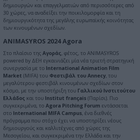
δημιουργών και επαγγελματιών από περισσότερες από
30 χώρες, να αναδείξει την ποικιλομορφία και τη
δημιουργικότητα της μεγάλης ευρωπαϊκής κοινότητας
των κινουμένων σχεδίων.
ANIMASYROS 2024 Agora
Στο πλαίσιο της
Αγοράς
, φέτος, το ANIMASYROS
powered by ΔΕΗ εγκαινιάζει μία νέα τριετή στρατηγική
συνεργασία με το
International Animation Film
Market
(MIFA) του
Φεστιβάλ του Annecy
, του
μεγαλύτερου φεστιβάλ κινουμένων σχεδίων στον
κόσμο, με την υποστήριξη του
Γαλλικού Ινστιτούτου
Ελλάδος
και του
Institut français
(Παρίσι). Πιο
συγκεκριμένα, το
Agora Pitching Forum
εντάσσεται
στο
International MIFA Campus
, ένα διεθνές
πρόγραμμα που στόχο έχει να υποστηρίξει νέους
δημιουργούς και καλλιτέχνες από χώρες της
Μεσογείου, και συγκεκριμένα την Ελλάδα και την