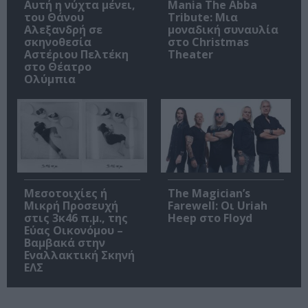
Αυτή η νύχτα μένει,
Mania The Abba
του Θάνου
Tribute: Μια
Αλεξανδρή σε
μοναδική συναυλία
σκηνοθεσία
στο Christmas
Αστέριου Πελτέκη
Theater
στο Θέατρο
Ολύμπια
Μεσοτοιχίες ή
The Magician’s
Μικρή Προσευχή
Farewell: Οι Uriah
στις 3κ46 π.μ., της
Heep στο Floyd
Εύας Οικονόμου –
Βαμβακά στην
Εναλλακτική Σκηνή
ΕΛΣ