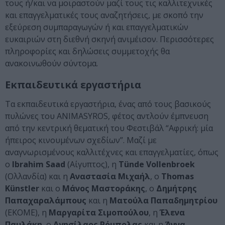
τους ή/και να μοιραστούν μαζί τους τις καλλιτεχνικές
και επαγγελματικές τους αναζητήσεις, με σκοπό την
εξεύρεση συμπαραγωγών ή και επαγγελματικών
ευκαιριών στη διεθνή σκηνή ανιμέισον. Περισσότερες
πληροφορίες και δηλώσεις συμμετοχής θα
ανακοινωθούν σύντομα.
Εκπαιδευτικά εργαστήρια
Τα εκπαιδευτικά εργαστήρια, ένας από τους βασικούς
πυλώνες του ANIMASYROS, φέτος αντλούν έμπνευση
από την κεντρική θεματική του Φεστιβάλ “Αφρική: μία
ήπειρος κινουμένων σχεδίων”. Μαζί με
αναγνωρισμένους καλλιτέχνες και επαγγελματίες, όπως
ο
Ibrahim Saad
(Αίγυπτος), η
Tünde Vollenbroek
(Ολλανδία) και η
Αναστασία Μιχαήλ
, ο
Thomas
Künstler
και ο
Μάνος Μαστοράκης
, ο
Δημήτρης
Παπαχαραλάμπους
και η
Ματούλα Παπαδημητρίου
(ΕΚΟΜΕ), η
Μαργαρίτα Σιμοπούλου
, η
Έλενα
Παυλάκη
, ο
Αγησίλαος Ρόμπολας
και η
Άννα