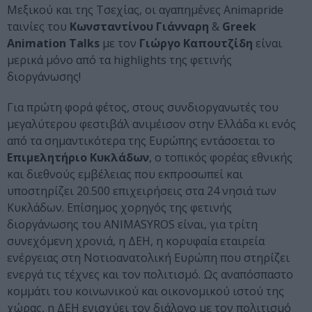
Μεξικού και της Τσεχίας, οι αγαπημένες Animapride
ταινίες του
Κωνσταντίνου Γιάνναρη
&
Greek
Animation Talks
με τον
Γιώργο Καπουτζίδη
είναι
μερικά μόνο από τα highlights της φετινής
διοργάνωσης!
Για πρώτη φορά φέτος, στους συνδιοργανωτές του
μεγαλύτερου φεστιβάλ ανιμέισον στην Ελλάδα κι ενός
από τα σημαντικότερα της Ευρώπης εντάσσεται το
Επιμελητήριο Κυκλάδων
, ο τοπικός φορέας εθνικής
και διεθνούς εμβέλειας που εκπροσωπεί και
υποστηρίζει 20.500 επιχειρήσεις στα 24 νησιά των
Κυκλάδων. Επίσημος χορηγός της φετινής
διοργάνωσης του ANIMASYROS είναι, για τρίτη
συνεχόμενη χρονιά, η ΔΕΗ, η κορυφαία εταιρεία
ενέργειας στη Νοτιοανατολική Ευρώπη που στηρίζει
ενεργά τις τέχνες και τον πολιτισμό. Ως αναπόσπαστο
κομμάτι του κοινωνικού και οικονομικού ιστού της
χώρας, η ΔΕΗ ενισχύει τον διάλογο με τον πολιτισμό