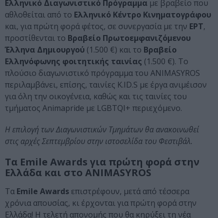
Ελληνικό Διαγωνιστικό Πρόγραμμα
με βραβείο που
αθλοθείται από το
Ελληνικό Κέντρο Κινηματογράφου
και, για πρώτη φορά φέτος, σε συνεργασία με την
ΕΡΤ
,
προστίθενται το
Βραβείο Πρωτοεμφανιζόμενου
Έλληνα Δημιουργού
(1.500 €) και το
Βραβείο
Ελληνόφωνης φοιτητικής ταινίας
(1.500 €). Το
πλούσιο διαγωνιστικό πρόγραμμα του ANIMASYROS
περιλαμβάνει, επίσης, ταινίες K.ID.S με έργα ανιμέισον
για όλη την οικογένεια, καθώς και τις ταινίες του
τμήματος Animapride με LGBTQI+ περιεχόμενο.
Η επιλογή των Διαγωνιστικών Τμημάτων θα ανακοινωθεί
στις αρχές Σεπτεμβρίου στην ιστοσελίδα του Φεστιβάλ.
Τα Emile Awards για πρώτη φορά στην
Ελλάδα και στο ANIMASYROS
Τα
Emile Awards
επιστρέφουν, μετά από τέσσερα
χρόνια απουσίας, κι έρχονται για πρώτη φορά στην
Ελλάδα! Η τελετή απονομής που θα κηρύξει τη νέα