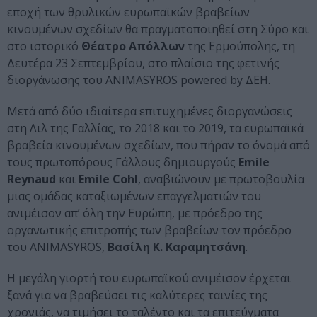
εποχή των θρυλικών ευρωπαϊκών βραβείων
κινουμένων σχεδίων θα πραγματοποιηθεί στη Σύρο και
στο ιστορικό
Θέατρο Απόλλων
της Ερμούπολης, τη
Δευτέρα 23 Σεπτεμβρίου, στο πλαίσιο της φετινής
διοργάνωσης του ANIMASYROS powered by ΔΕΗ.
Μετά από δύο ιδιαίτερα επιτυχημένες διοργανώσεις
στη Λιλ της Γαλλίας, το 2018 και το 2019, τα ευρωπαϊκά
βραβεία κινουμένων σχεδίων, που πήραν το όνομά από
τους πρωτοπόρους Γάλλους δημιουργούς
Emile
Reynaud
και
Emile Cohl
, αναβιώνουν με πρωτοβουλία
μιας ομάδας καταξιωμένων επαγγελματιών του
ανιμέισον απ’ όλη την Ευρώπη, με πρόεδρο της
οργανωτικής επιτροπής των βραβείων τον πρόεδρο
του ANIMASYROS,
Βασίλη Κ. Καραμητσάνη
.
Η μεγάλη γιορτή του ευρωπαϊκού ανιμέισον έρχεται
ξανά για να βραβεύσει τις καλύτερες ταινίες της
χρονιάς, να τιμήσει το ταλέντο και τα επιτεύγματα