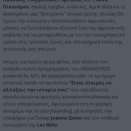
Οικονόμου
, παιδιά, έφηβοι, ενήλικες, ΑμεΑ αλλά και οι
αγαπημένοι μας “βετεράνοι” (άτομα τρίτης ηλικίας) θα
έχουν την ευκαιρία ν κατασκευάσουν αφρικανικές
μάσκες, να ζωντανέψουν εξωτικά ζώα της αφρικανικής
σαβάνας και να μεταφερθούν με τον πιο συναρπαστικό
τρόπο στις τροπικές ζώνες και στα ερημικά τοπία της
γειτονικής μας ηπείρου.
Ακόμη, για πρώτη φορά φέτος, στο πλαίσιο του
εκπαιδευτικού προγράμματος του ANIMASYROS
powered by ΔΕΗ, θα πραγματοποιηθεί το τριήμερο
εντατικό hands-on workshop
“Είσαι έτοιμος να
αλλάξεις την ιστορία σου;”
που απευθύνεται
αποκλειστικά σε φοιτητές animation/multimedia και
νέους επαγγελματίες, αφιερωμένο στη συγγραφή
σεναρίων και το storyboarding, με εισηγητές την
υποψήφια για Όσκαρ
Joanna Quinn
και τον σταθερό
συνεργάτη της
Les Mills
.