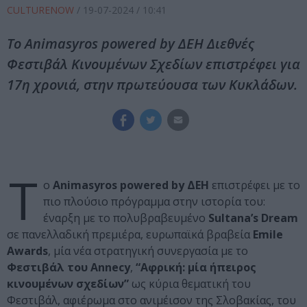
CULTURENOW
/
19-07-2024
/ 10:41
Το Animasyros powered by ΔΕΗ Διεθνές
Φεστιβάλ Κινουμένων Σχεδίων επιστρέφει για
17η χρονιά, στην πρωτεύουσα των Κυκλάδων.
Τ
ο
Animasyros powered by ΔΕΗ
επιστρέφει με το
πιο πλούσιο πρόγραμμα στην ιστορία του:
έναρξη με το πολυβραβευμένο
Sultana’s Dream
σε πανελλαδική πρεμιέρα, ευρωπαϊκά βραβεία
Emile
Awards
, μία νέα στρατηγική συνεργασία με το
Φεστιβάλ του Annecy
,
“Αφρική: μία ήπειρος
κινουμένων σχεδίων”
ως κύρια θεματική του
Φεστιβάλ, αφιέρωμα στο ανιμέισον της Σλοβακίας, του