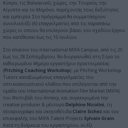
Κύπρο, τις Βαλκανικές χώρες, την Τουρκία, την
Αίγυπτο και το Μαρόκο, παρέχοντάς τους δεξιότητες
και εμπειρία. Στο πρόγραμμα θα συμμετάσχουν
συνολικά έξι (6) επαγγελματίες από τις παραπάνω
χώρες οι οποίοι θα επιλεγούν βάσει του σχεδίου έργου
που κατέθεσαν έως τις 15 Ιουλίου.
Στο πλαίσιο του International MIFA Campus, από τις 25
έως τις 28 Σεπτεμβρίου, θα διοργανωθεί στη Σύρο το
καθιερωμένο 4ήμερο εργαστήριο προετοιμασίας
(
Pitching Coaching Workshop
), με Pitching Workshop
Tutors καταξιωμένους επαγγελματίες του
οπτικοακουστικού κλάδου που επιλέγονται από την
ομάδα του International Animation Film Market (MIFA)
του Φεστιβάλ του Annecy, και συγκεκριμένα την
creative producer & μέντορα
Delphine Nicolini
, τη
σεναριογράφο και σκηνοθέτιδα
Claire Sichez
και τον
επικεφαλής του MIFA Talent Projects
Sylvain Grain
.
Κατά τη διάρκεια του εργαστηρίου, οι έξι