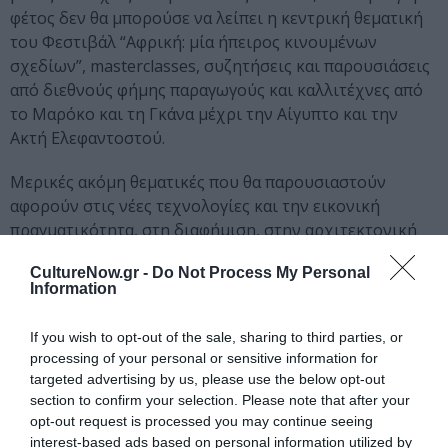
φέτος δεν θα μπορούσε να λείπει η κεντρική θεματική
του Φεστιβάλ “Αφρική: μία ήπειρος κινουμένων
σχεδίων”, masterclasses, συζητήσεις και παρουσιάσεις
από διεθνούς φήμης παραγωγούς και καλλιτέχνες από
το Μαρόκο και τη Γκάνα μέχρι την Αίγυπτο και την
Ακτή Ελεφαντοστού.
Μερικές ακόμη θεματικές που θα παρουσιαστούν
αφορούν στις νέες τεχνολογίες και την εικονική
πραγματικότητα, στη διαφήμιση, στην αρχιτεκτονική
και στην ιδιαίτερα δημοφιλή αλλά και απαιτητική
CultureNow.gr -
Do Not Process My Personal
τεχνική του stop motion. Σημαντική ακόμη θα είναι
Information
στην Αγορά και η παρουσία των θεσμικών σταθερών
συνεργατών του ANIMASYROS, όπως το Εθνικό Κέντρο
If you wish to opt-out of the sale, sharing to third parties, or
Οπτικοακουστικών Μέσων & Επικοινωνίας (ΕΚΟΜΕ) και
processing of your personal or sensitive information for
το Ελληνικό Κέντρο Κινηματογράφου, το Enterprise
targeted advertising by us, please use the below opt-out
Greece, το Creative Europe και το Πανεπιστήμιο
section to confirm your selection. Please note that after your
Αιγαίου.
opt-out request is processed you may continue seeing
interest-based ads based on personal information utilized by