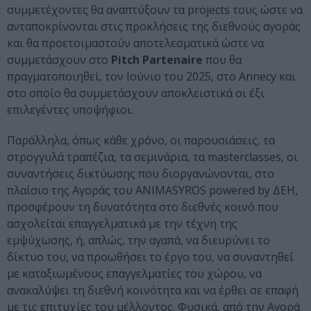
συμμετέχοντες θα αναπτύξουν τα projects τους ώστε να
ανταποκρίνονται στις προκλήσεις της διεθνούς αγοράς
και θα προετοιμαστούν αποτελεσματικά ώστε να
συμμετάσχουν στο
Pitch Partenaire
που θα
πραγματοποιηθεί, τον Ιούνιο του 2025, στο Annecy και
στο οποίο θα συμμετάσχουν αποκλειστικά οι έξι
επιλεγέντες υποψήφιοι.
Παράλληλα, όπως κάθε χρόνο, οι παρουσιάσεις, τα
στρογγυλά τραπέζια, τα σεμινάρια, τα masterclasses, οι
συναντήσεις δικτύωσης που διοργανώνονται, στο
πλαίσιο της Αγοράς του ANIMASYROS powered by ΔΕΗ,
προσφέρουν τη δυνατότητα στο διεθνές κοινό που
ασχολείται επαγγελματικά με την τέχνη της
εμψύχωσης, ή, απλώς, την αγαπά, να διευρύνει το
δίκτυο του, να προωθήσει το έργο του, να συναντηθεί
με καταξιωμένους επαγγελματίες του χώρου, να
ανακαλύψει τη διεθνή κοινότητα και να έρθει σε επαφή
με τις επιτυχίες του μέλλοντος. Φυσικά, από την Αγορά