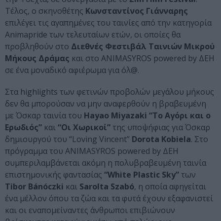
Τέλος, ο σκηνοθέτης
Κωνσταντίνος Γιάνναρης
επιλέγει τις αγαπημένες του ταινίες από την κατηγορία
Animapride των τελευταίων ετών, οι οποίες θα
προβληθούν στο
Διεθνές Φεστιβάλ Ταινιών Μικρού
Μήκους Δράμας
και στο ANIMASYROS powered by ΔΕΗ
σε ένα μοναδικό αφιέρωμα για όλ@.
Στα highlights των φετινών προβολών μεγάλου μήκους
δεν θα μπορούσαν να μην αναφερθούν η βραβευμένη
με Όσκαρ ταινία του
Hayao Miyazaki “Το Αγόρι και ο
Ερωδιός”
και
“Οι Χωρικοί”
της υποψήφιας για Όσκαρ
δημιουργού του “Loving Vincent”
Dorota Kobiela
. Στο
πρόγραμμα του ANIMASYROS powered by ΔΕΗ
συμπεριλαμβάνεται ακόμη η πολυβραβευμένη ταινία
επιστημονικής φαντασίας
“White Plastic Sky”
των
Tibor Bánóczki
και
Sarolta Szabó
, η οποία αφηγείται
ένα μέλλον όπου τα ζώα και τα φυτά έχουν εξαφανιστεί
και οι εναπομείναντες άνθρωποι επιβιώνουν