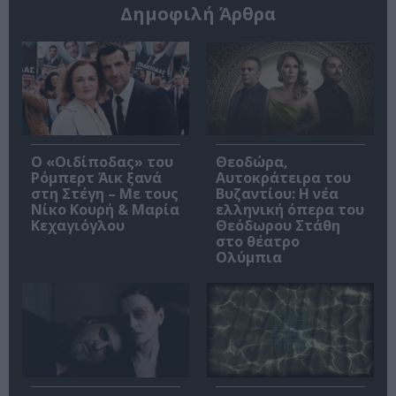
Δημοφιλή Άρθρα
O «Οιδίποδας» του
Θεοδώρα,
Ρόμπερτ Άικ ξανά
Αυτοκράτειρα του
στη Στέγη – Με τους
Βυζαντίου: Η νέα
Νίκο Κουρή & Μαρία
ελληνική όπερα του
Κεχαγιόγλου
Θεόδωρου Στάθη
στο θέατρο
Ολύμπια