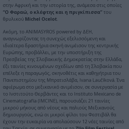
στην Αφρική και την ιστορία της, ανάμεσα στις οποίες
“Ο Φαραώ, ο κλέφτης και η πριγκίπισσα”
του
θρυλικού
Michel Ocelot
.
Ακόμη, το ANIMASYROS powered by ΔΕΗ,
αναγνωρίζοντας τη συνεχώς εξελισσόμενη και
ιδιαίτερα δραστήρια σκηνή ανιμέισον της κεντρικής
Ευρώπης, προβάλλει, με την υποστήριξη της
Πρεσβείας της Σλοβακικής Δημοκρατίας στην Ελλάδα,
έξι ταινίες κινουμένων σχεδίων από τη Σλοβακία που
επέλεξε η παραγωγός, σκηνοθέτις και καθηγήτρια του
Πανεπιστημίου της Μπρατισλάβα, Ivana Laučíková. Ένα
αφιέρωμα στο μεξικανικό ανιμέισον, σε συνεργασία με
το Ινστιτούτο Θερβάντες και το Instituto Mexicano de
Cinematografía (IMCINE), παρουσιάζει 21 ταινίες
μικρού μήκους από νέους και παλιούς Μεξικανούς
δημιουργούς, ενώ οι μικροί φίλοι του Φεστιβάλ θα
έχουν την ευκαιρία να απολαύσουν 12 νέες ταινίες από
την Τσεχία, σε συνεργασία με το
Zlín Film Festival
.