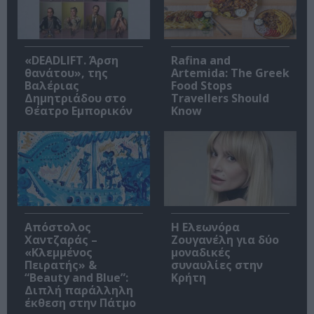
«DEADLIFT. Άρση
Rafina and
θανάτου», της
Artemida: The Greek
Βαλέριας
Food Stops
Δημητριάδου στο
Travellers Should
Θέατρο Εμπορικόν
Know
Απόστολος
Η Ελεωνόρα
Χαντζαράς –
Ζουγανέλη για δύο
«Κλεμμένος
μοναδικές
Πειρατής» &
συναυλίες στην
“Beauty and Blue”:
Κρήτη
Διπλή παράλληλη
έκθεση στην Πάτμο