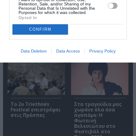
Retention, Sale, and/or Sharing of my
Personal Data that Is Unrelated with the
Purposes for which it was collected.
Opted In
CONFIRM
Το Ροκ το Ελληνικό:
Η Ελεωνόρα
Ο Κώστας Τουρνάς
Ζουγανέλη για δύο
και ο Διονύσης
μοναδικές
Τσακνής στο
συναυλίες στην
Data Deletion
Data Access
Privacy Policy
Θέατρο Άλσος ΔΕΗ
Κρήτη
Το 2ο Triethnés
Στα τραγούδια μας
Festival επιστρέφει
χωράνε όλα όσα
στις Πρέσπες
αγαπάμε: Η
Φωτεινή
Βελεσιώτου στο
Φεστιβάλ στο