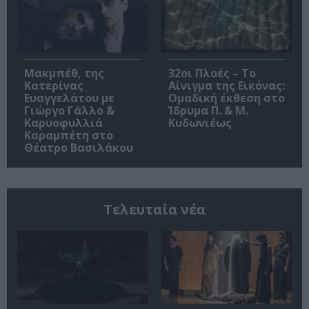
Μακμπέθ, της
32οι Πλοές – Το
Κατερίνας
Αίνιγμα της Εικόνας:
Ευαγγελάτου με
Ομαδική έκθεση στο
Γιώργο Γάλλο &
Ίδρυμα Π. & Μ.
Καρυοφυλλιά
Κυδωνιέως
Καραμπέτη στο
Θέατρο Βασιλάκου
Τελευταία νέα