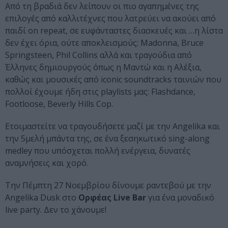
Από τη βραδιά δεν λείπουν οι πιο αγαπημένες της
επιλογές από καλλιτέχνες που λατρεύει να ακούει από
παιδί on repeat, σε ευφάνταστες διασκευές και …η λίστα
δεν έχει όρια, ούτε αποκλεισμούς: Madonna, Bruce
Springsteen, Phil Collins αλλά και τραγούδια από
Έλληνες δημιουργούς όπως η Μαντώ και η Αλέξια,
καθώς και μουσικές από iconic soundtracks ταινιών που
πολλοί έχουμε ήδη στις playlists μας: Flashdance,
Footloose, Beverly Hills Cop.
Ετοιμαστείτε να τραγουδήσετε μαζί με την Angelika και
την 5μελή μπάντα της, σε ένα ξεσηκωτικό sing-along
medley που υπόσχεται πολλή ενέργεια, δυνατές
αναμνήσεις και χορό.
Την Πέμπτη 27 Νοεμβρίου δίνουμε ραντεβού με την
Angelika Dusk στο
Ορφέας Live Bar
για ένα μοναδικό
live party. Δεν το χάνουμε!