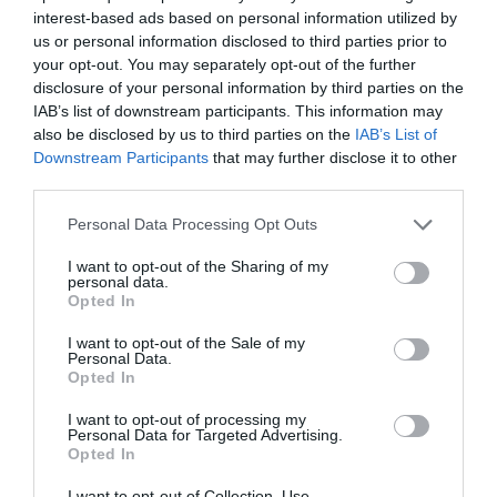
interest-based ads based on personal information utilized by
ΔΩΡΕΑΝ ΕΚΔΗΛΩΣΕΙΣ
ΣΥΝΑΥΛΙΕΣ 2025
us or personal information disclosed to third parties prior to
your opt-out. You may separately opt-out of the further
disclosure of your personal information by third parties on the
Newsletter
IAB’s list of downstream participants. This information may
Κάθε βδομάδα στο e-mail σας τα τελευταία νέα για
also be disclosed by us to third parties on the
IAB’s List of
την Τέχνη και τον Πολιτισμό!
Downstream Participants
that may further disclose it to other
third parties.
Personal Data Processing Opt Outs
I want to opt-out of the Sharing of my
personal data.
Ακολουθήστε το Culturenow.gr
Opted In
I want to opt-out of the Sale of my
Personal Data.
Opted In
I want to opt-out of processing my
Σχετικά Άρθρα
Personal Data for Targeted Advertising.
Opted In
I want to opt-out of Collection, Use,