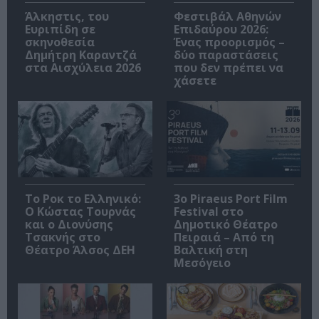
Άλκηστις, του
Φεστιβάλ Αθηνών
Ευριπίδη σε
Επιδαύρου 2026:
σκηνοθεσία
Ένας προορισμός –
Δημήτρη Καραντζά
δύο παραστάσεις
στα Αισχύλεια 2026
που δεν πρέπει να
χάσετε
Το Ροκ το Ελληνικό:
3o Piraeus Port Film
Ο Κώστας Τουρνάς
Festival στο
και ο Διονύσης
Δημοτικό Θέατρο
Τσακνής στο
Πειραιά – Από τη
Θέατρο Άλσος ΔΕΗ
Βαλτική στη
Μεσόγειο