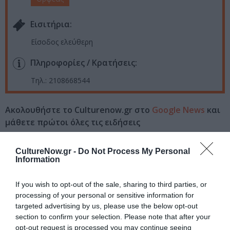
Eισιτήρια:
Είσοδος ελεύθερη
Πληροφορίες / Κρατήσεις:
Τηλ.: 2108668544
Ακολουθήστε το Culturenow.gr στο
Google News
και
μάθετε πρώτοι όλες τις ειδήσεις
Δείτε όλα τα
τελευταία νέα
για την Τέχνη και τον
CultureNow.gr -
Do Not Process My Personal
Πολιτισμό στο
Culturenow.gr
Information
Νέοι Διαγωνισμοί
❯
If you wish to opt-out of the sale, sharing to third parties, or
processing of your personal or sensitive information for
targeted advertising by us, please use the below opt-out
Tags
section to confirm your selection. Please note that after your
opt-out request is processed you may continue seeing
ANGELIKA DUSK
POP - ROCK - ALTERNATIVE