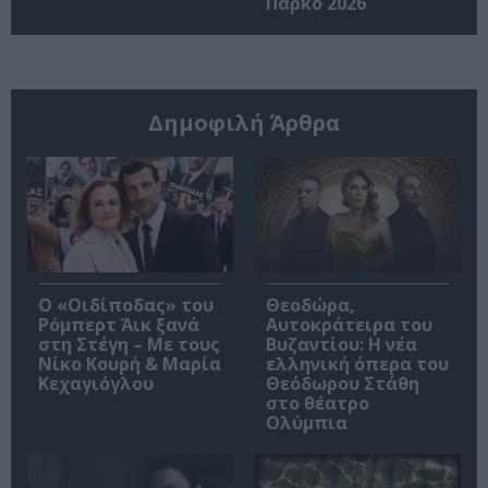
Πάρκο 2026
Δημοφιλή Άρθρα
O «Οιδίποδας» του
Θεοδώρα,
Ρόμπερτ Άικ ξανά
Αυτοκράτειρα του
στη Στέγη – Με τους
Βυζαντίου: Η νέα
Νίκο Κουρή & Μαρία
ελληνική όπερα του
Κεχαγιόγλου
Θεόδωρου Στάθη
στο θέατρο
Ολύμπια