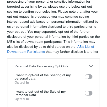
processing of your personal or sensitive information for
targeted advertising by us, please use the below opt-out
Τοποθεσία:
section to confirm your selection. Please note that after your
Εθνικό Αρχαιολογικό Μουσείο - Καφέ, 28ης
opt-out request is processed you may continue seeing
Οκτωβρίου (Πατησίων) 44, Αθήνα
interest-based ads based on personal information utilized by
us or personal information disclosed to third parties prior to
Εθνικό Αρχαιολογικό Μουσείο
your opt-out. You may separately opt-out of the further
disclosure of your personal information by third parties on the
IAB’s list of downstream participants. This information may
Πληροφορίες / Κρατήσεις:
also be disclosed by us to third parties on the
IAB’s List of
Τηλ.: 213214 4800, -4856 |
namuseum.gr
Downstream Participants
that may further disclose it to other
third parties.
Ακολουθήστε το Culturenow.gr στο
Google News
και
Personal Data Processing Opt Outs
μάθετε πρώτοι όλες τις ειδήσεις
I want to opt-out of the Sharing of my
personal data.
Δείτε όλα τα
τελευταία νέα
για την Τέχνη και τον
Opted In
Πολιτισμό στο
Culturenow.gr
I want to opt-out of the Sale of my
Personal Data.
Νέοι Διαγωνισμοί
❯
Opted In