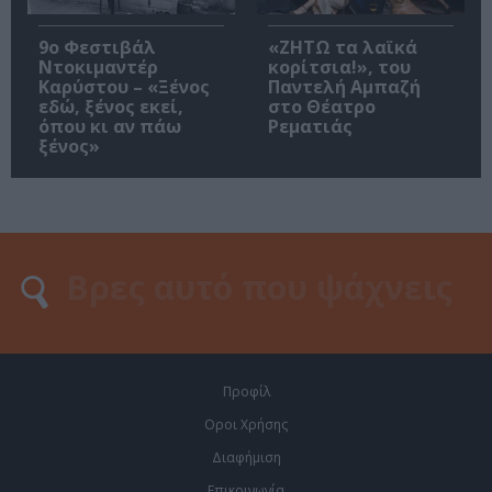
9ο Φεστιβάλ
«ΖΗΤΩ τα λαϊκά
Ντοκιμαντέρ
κορίτσια!», του
Καρύστου – «Ξένος
Παντελή Αμπαζή
εδώ, ξένος εκεί,
στο Θέατρο
όπου κι αν πάω
Ρεματιάς
ξένος»
Προφίλ
Οροι Χρήσης
Διαφήμιση
Επικοινωνία