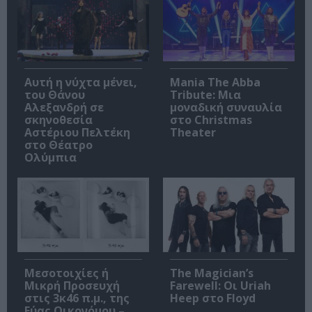
Αυτή η νύχτα μένει,
Mania The Abba
του Θάνου
Tribute: Μια
Αλεξανδρή σε
μοναδική συναυλία
σκηνοθεσία
στο Christmas
Αστέριου Πελτέκη
Theater
στο Θέατρο
Ολύμπια
Μεσοτοιχίες ή
The Magician’s
Μικρή Προσευχή
Farewell: Οι Uriah
στις 3κ46 π.μ., της
Heep στο Floyd
Εύας Οικονόμου –