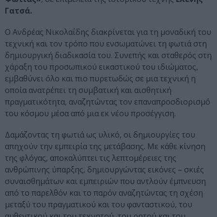
Γατσά.
Ο Ανδρέας Νικολαΐδης διακρίνεται για τη μοναδική του
τεχνική και τον τρόπο που ενσωματώνει τη φωτιά στη
δημιουργική διαδικασία του. Συνεπής και σταθερός στη
χάραξη του προσωπικού εικαστικού του ιδιώματος,
εμβαθύνει όλο και πιο πυρετωδώς σε μια τεχνική η
οποία ανατρέπει τη συμβατική και αισθητική
πραγματικότητα, αναζητώντας τον επαναπροσδιορισμό
του κόσμου μέσα από μια εκ νέου προσέγγιση.
Δαμάζοντας τη φωτιά ως υλικό, οι δημιουργίες του
απηχούν την εμπειρία της μετάβασης. Με κάθε κίνηση
της φλόγας, αποκαλύπτει τις λεπτομέρειες της
ανθρώπινης ύπαρξης, δημιουργώντας εικόνες – σκιές
συναισθημάτων και εμπειριών που αντλούν έμπνευση
από το παρελθόν και το παρόν αναζητώντας τη σχέση
μεταξύ του πραγματικού και του φανταστικού, του
αυθεντικού και του τεχνητού, του ρητού και του