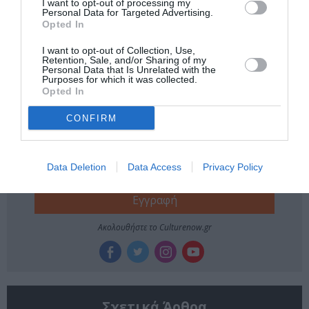
I want to opt-out of processing my
Tags
Personal Data for Targeted Advertising.
Opted In
ΓΛΥΠΤΙΚΗ - ΧΑΡΑΚΤΙΚΗ
ΔΩΡΕΑΝ ΕΚΔΗΛΩΣΕΙΣ
I want to opt-out of Collection, Use,
Retention, Sale, and/or Sharing of my
ΕΙΚΑΣΤΙΚΕΣ ΕΚΘΕΣΕΙΣ
Personal Data that Is Unrelated with the
Purposes for which it was collected.
Opted In
Newsletter
CONFIRM
Κάθε βδομάδα στο e-mail σας τα τελευταία νέα για
την Τέχνη και τον Πολιτισμό!
Data Deletion
Data Access
Privacy Policy
Ακολουθήστε το Culturenow.gr
Σχετικά Άρθρα