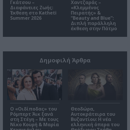
Γκάτσου –
Χαντζαράς –
Διαφάνειες Ζωής:
«Κλεμμένος
Έκθεση στο Katheti
Πειρατής» &
Summer 2026
“Beauty and Blue”:
Διπλή παράλληλη
έκθεση στην Πάτμο
Δημοφιλή Άρθρα
O «Οιδίποδας» του
Θεοδώρα,
Ρόμπερτ Άικ ξανά
Αυτοκράτειρα του
στη Στέγη – Με τους
Βυζαντίου: Η νέα
Νίκο Κουρή & Μαρία
ελληνική όπερα του
Κεχαγιόγλου
Θεόδωρου Στάθη