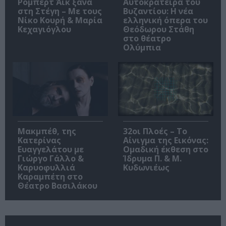
Ρόμπερτ Άικ ξανά
Αυτοκράτειρα του
στη Στέγη – Με τους
Βυζαντίου: Η νέα
Νίκο Κουρή & Μαρία
ελληνική όπερα του
Κεχαγιόγλου
Θεόδωρου Στάθη
στο θέατρο
Ολύμπια
Μακμπέθ, της
32οι Πλοές – Το
Κατερίνας
Αίνιγμα της Εικόνας:
Ευαγγελάτου με
Ομαδική έκθεση στο
Γιώργο Γάλλο &
Ίδρυμα Π. & Μ.
Καρυοφυλλιά
Κυδωνιέως
Καραμπέτη στο
Θέατρο Βασιλάκου