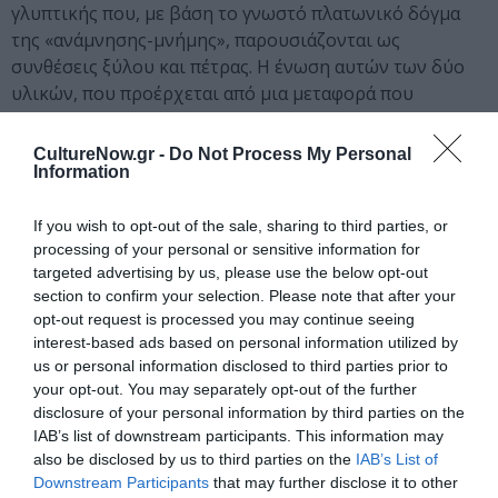
γλυπτικής που, με βάση το γνωστό πλατωνικό δόγμα
της «ανάμνησης-μνήμης», παρουσιάζονται ως
συνθέσεις ξύλου και πέτρας. Η ένωση αυτών των δύο
υλικών, που προέρχεται από μια μεταφορά που
περιέχεται στον Φαίδρο του Πλάτωνα, εκφράζει την
απλή και βαθιά αξία της μνήμης, ως συνάρτηση της
CultureNow.gr -
Do Not Process My Personal
ανάπτυξης της γνώσης αλλά και της αίσθησης της
Information
ύπαρξης. Τα θέματα, σκόπιμα «θολά» με την πρώτη
ματιά, επιτρέπουν στον εαυτό τους να «ανακαλυφθούν»
If you wish to opt-out of the sale, sharing to third parties, or
processing of your personal or sensitive information for
από τον προσεκτικό επισκέπτη, ο οποίος θα
targeted advertising by us, please use the below opt-out
ανακαλύψει τις αναφορές που συλλέχθηκαν από μύθους
section to confirm your selection. Please note that after your
αλλά και ιστορίες του δυτικού πολιτισμού.
opt-out request is processed you may continue seeing
interest-based ads based on personal information utilized by
Κεντρική φωτογραφία θέματος: Ermeneutica del classico
us or personal information disclosed to third parties prior to
(Capo Sunion)
your opt-out. You may separately opt-out of the further
disclosure of your personal information by third parties on the
IAB’s list of downstream participants. This information may
Ταυτότητα Εκδήλωσης
also be disclosed by us to third parties on the
IAB’s List of
Downstream Participants
that may further disclose it to other
Ημερομηνία: