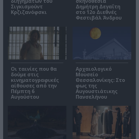
διηγημάτων του
σκηνοθεσία
Σιγκισμούντ
Δημήτρη Δεγαΐτη
Κρζιζανόφσκι
στο 12ο Διεθνές
Φεστιβάλ Άνδρου
Οι ταινίες που θα
Αρχαιολογικό
δούμε στις
Μουσείο
κινηματογραφικές
Θεσσαλονίκης: Στο
αίθουσες από την
φως της
Πέμπτη 6
Αυγουστιάτικης
Αυγούστου
Πανσελήνου