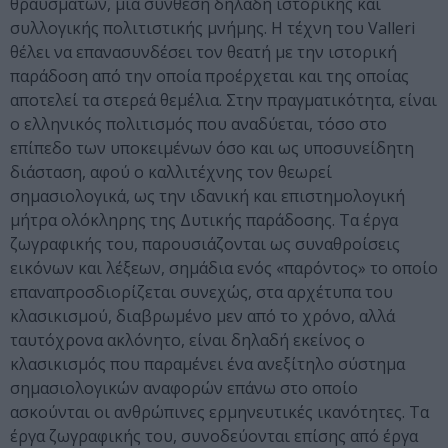
θραυσμάτων, μία σύνθεση δηλαδή ιστορικής και
συλλογικής πολιτιστικής μνήμης. Η τέχνη του Valleri
θέλει να επανασυνδέσει τον θεατή με την ιστορική
παράδοση από την οποία προέρχεται και της οποίας
αποτελεί τα στερεά θεμέλια. Στην πραγματικότητα, είναι
ο ελληνικός πολιτισμός που αναδύεται, τόσο στο
επίπεδο των υποκειμένων όσο και ως υποσυνείδητη
διάσταση, αφού ο καλλιτέχνης τον θεωρεί
σημασιολογικά, ως την ιδανική και επιστημολογική
μήτρα ολόκληρης της Δυτικής παράδοσης. Τα έργα
ζωγραφικής του, παρουσιάζονται ως συναθροίσεις
εικόνων και λέξεων, σημάδια ενός «παρόντος» το οποίο
επαναπροσδιορίζεται συνεχώς, στα αρχέτυπα του
κλασικισμού, διαβρωμένο μεν από το χρόνο, αλλά
ταυτόχρονα ακλόνητο, είναι δηλαδή εκείνος ο
κλασικισμός που παραμένει ένα ανεξίτηλο σύστημα
σημασιολογικών αναφορών επάνω στο οποίο
ασκούνται οι ανθρώπινες ερμηνευτικές ικανότητες. Τα
έργα ζωγραφικής του, συνοδεύονται επίσης από έργα