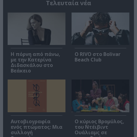
Τελευταία νέα
Η πόρνη από πάνω,
Ο RIVO στο Bolivar
με την Κατερίνα
Beach Club
Διδασκάλου στο
Βεάκειο
Αυτοβιογραφία
O κύριος Βρομύλος,
ενός πτώματος: Μια
του Ντέιβιντ
συλλογή
Ουάλιαμς σε