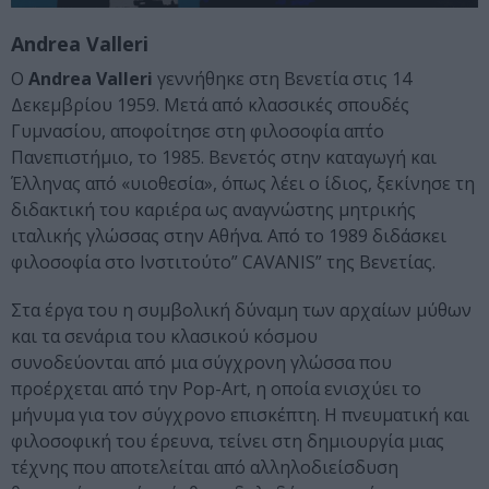
Andrea Valleri
Ο
Andrea Valleri
γεννήθηκε στη Βενετία στις 14
Δεκεμβρίου 1959. Μετά από κλασσικές σπουδές
Γυμνασίου, αποφοίτησε στη φιλοσοφία απ΄το
Πανεπιστήμιο, το 1985. Βενετός στην καταγωγή και
Έλληνας από «υιοθεσία», όπως λέει ο ίδιος, ξεκίνησε τη
διδακτική του καριέρα ως αναγνώστης μητρικής
ιταλικής γλώσσας στην Αθήνα. Από το 1989 διδάσκει
φιλοσοφία στο Ινστιτούτο” CAVANIS” της Βενετίας.
Στα έργα του η συμβολική δύναμη των αρχαίων μύθων
και τα σενάρια του κλασικού κόσμου
συνοδεύονται από μια σύγχρονη γλώσσα που
προέρχεται από την Pop-Art, η οποία ενισχύει το
μήνυμα για τον σύγχρονο επισκέπτη. Η πνευματική και
φιλοσοφική του έρευνα, τείνει στη δημιουργία μιας
τέχνης που αποτελείται από αλληλοδιείσδυση