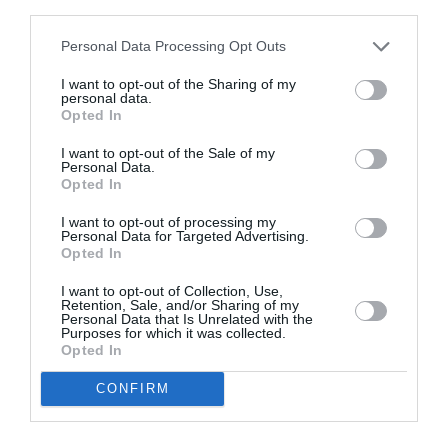
third parties.
28/12/2022
20/02/2023
Από:
Εως:
Personal Data Processing Opt Outs
Εγκαίνια: Τετάρτη 28 Δεκεμβρίου 2022, στις 19:00
I want to opt-out of the Sharing of my
Ώρες λειτουργίας: Τετάρτη – Δευτέρα: 08.30-15.30
personal data.
Opted In
Τοποθεσία:
I want to opt-out of the Sale of my
Επιγραφικό Μουσείο, Τοσίτσα 1, Αθήνα
Personal Data.
Opted In
Επιγραφικό Μουσείο
I want to opt-out of processing my
Personal Data for Targeted Advertising.
Πληροφορίες / Κρατήσεις:
Opted In
Τηλ.: 210 82 32 950, 210 88 47 577 |
I want to opt-out of Collection, Use,
Retention, Sale, and/or Sharing of my
epigraphicmuseum.gr
Personal Data that Is Unrelated with the
Purposes for which it was collected.
Opted In
Ακολουθήστε το Culturenow.gr στο
Google News
και
μάθετε πρώτοι όλες τις ειδήσεις
CONFIRM
Δείτε όλα τα
τελευταία νέα
για την Τέχνη και τον