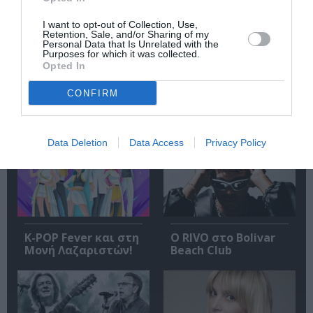
I want to opt-out of Collection, Use,
Retention, Sale, and/or Sharing of my
Ακολουθήστε το Culturenow.gr
Personal Data that Is Unrelated with the
Purposes for which it was collected.
Opted In
CONFIRM
Σχετικά Άρθρα
Data Deletion
Data Access
Privacy Policy
K-POP Fever και στη
Ο RIVO στο Bolivar
Μονή Λαζαριστών!
Beach Club