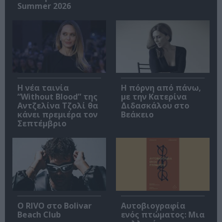
Summer 2026
Η νέα ταινία
Η πόρνη από πάνω,
“Without Blood” της
με την Κατερίνα
Αντζελίνα Τζολί θα
Διδασκάλου στο
κάνει πρεμιέρα τον
Βεάκειο
Σεπτέμβριο
Ο RIVO στο Bolivar
Αυτοβιογραφία
Beach Club
ενός πτώματος: Μια