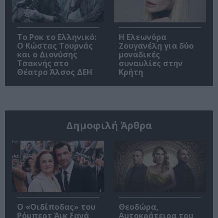
Το Ροκ το Ελληνικό:
Η Ελεωνόρα
Ο Κώστας Τουρνάς
Ζουγανέλη για δύο
και ο Διονύσης
μοναδικές
Τσακνής στο
συναυλίες στην
Θέατρο Άλσος ΔΕΗ
Κρήτη
Δημοφιλή Άρθρα
O «Οιδίποδας» του
Θεοδώρα,
Ρόμπερτ Άικ ξανά
Αυτοκράτειρα του