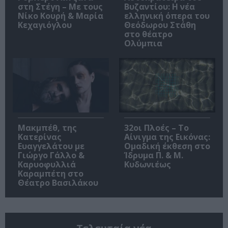
στη Στέγη – Με τους
Βυζαντίου: Η νέα
Νίκο Κουρή & Μαρία
ελληνική όπερα του
Κεχαγιόγλου
Θεόδωρου Στάθη
στο θέατρο
Ολύμπια
Μακμπέθ, της
32οι Πλοές – Το
Κατερίνας
Αίνιγμα της Εικόνας:
Ευαγγελάτου με
Ομαδική έκθεση στο
Γιώργο Γάλλο &
Ίδρυμα Π. & Μ.
Καρυοφυλλιά
Κυδωνιέως
Καραμπέτη στο
Θέατρο Βασιλάκου