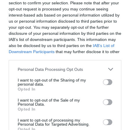
Ακολουθήστε το Culturenow.gr στο
Google News
και
section to confirm your selection. Please note that after your
μάθετε πρώτοι όλες τις ειδήσεις
opt-out request is processed you may continue seeing
interest-based ads based on personal information utilized by
Δείτε όλα τα
τελευταία νέα
για την Τέχνη και τον
us or personal information disclosed to third parties prior to
Πολιτισμό στο
Culturenow.gr
your opt-out. You may separately opt-out of the further
disclosure of your personal information by third parties on the
IAB’s list of downstream participants. This information may
Νέοι Διαγωνισμοί
❯
also be disclosed by us to third parties on the
IAB’s List of
Downstream Participants
that may further disclose it to other
Tags
third parties.
JAZZ - BLUES - ETHNIC
YOEL SOTO
Personal Data Processing Opt Outs
ΣΥΝΑΥΛΙΕΣ 2026
I want to opt-out of the Sharing of my
personal data.
Opted In
Newsletter
I want to opt-out of the Sale of my
Κάθε βδομάδα στο e-mail σας τα τελευταία νέα για
Personal Data.
την Τέχνη και τον Πολιτισμό!
Opted In
I want to opt-out of processing my
Personal Data for Targeted Advertising.
Opted In