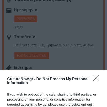
Ημερομηνία:
20/05/2026
21:30
Τοποθεσία:
Half Note Jazz Club, Τριβωνιανού 17, Μετς, Αθήνα
Half Note Jazz Club
Eισιτήρια:
από 12€
CultureNow.gr -
Do Not Process My Personal
Information
Πληροφορίες / Κρατήσεις:
Τηλ.: 210 9213310 |
halfnote.gr
If you wish to opt-out of the sale, sharing to third parties, or
processing of your personal or sensitive information for
targeted advertising by us, please use the below opt-out