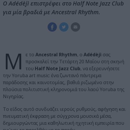
Ο Adédèjì επιστρέφει στο Half Note Jazz Club
για μία βραδιά με Ancestral Rhythm.
Μ
ε το
Ancestral Rhythm
, ο
Adédèjì
σας
προσκαλεί την Τετάρτη 20 Μαΐου στη σκηνή
του
Half Note Jazz Club
, να εξερευνήσετε
την Yoruba art music: ένα ζωντανό πάντρεμα
παράδοσης και καινοτομίας, βαθιά ριζωμένο στην
πλούσια πολιτιστική κληρονομιά του λαού Yoruba της
Νιγηρίας.
Το είδος αυτό συνδυάζει ιερούς ρυθμούς, αφήγηση και
πνευματική έκφραση με σύγχρονα μουσικά μέσα,
δημιουργώντας μια καθηλωτική ηχητική εμπειρία που