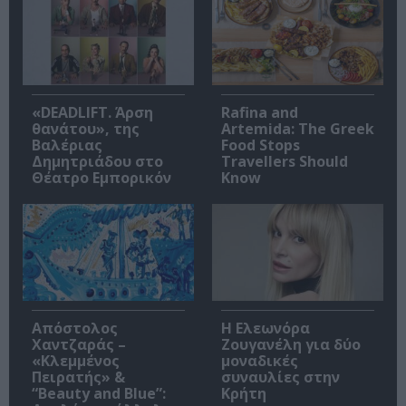
«DEADLIFT. Άρση
Rafina and
θανάτου», της
Artemida: The Greek
Βαλέριας
Food Stops
Δημητριάδου στο
Travellers Should
Θέατρο Εμπορικόν
Know
Απόστολος
Η Ελεωνόρα
Χαντζαράς –
Ζουγανέλη για δύο
«Κλεμμένος
μοναδικές
Πειρατής» &
συναυλίες στην
“Beauty and Blue”:
Κρήτη