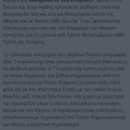
παράσταση
«Ανάμεσα σε δύο κόσμους»
, ύμνος στον
Έρωτα και στην Αγάπη, προκάλεσε αίσθηση τόσο στο
θεατρόφιλο όσο και στο μη-θεατρόφιλο κοινό της
Αθήνας και σε θεατές κάθε ηλικίας. Έτσι, αποσπώντας
εξαιρετικές κριτικές και τον θαυμασμό των θεατών
συνεχίζει για 2η χρονιά από Τρίτη 18 Οκτωβρίου κάθε
Τρίτη και Τετάρτη.
Το τελευταίο αυτό έργο του μεγάλου Ρώσου συγγραφέα
Ιβάν Τουργκένιεφ είναι μία ερωτική ιστορία βασισμένη
σε αληθινό γεγονός. Ο Τουργκένιεφ εμπνευσμένος από
το «Ασμά Ασμάτων» και βαθιά επηρεασμένος από τον
έρωτά του για την Πολίν Βιαρντό (η οποία ήταν καλή
φίλη και με τον Φρεντερίκ Σοπέν με τον οποίο συχνά
έπαιζαν μαζί πιάνο) ξεδιπλώνει στο χαρτί με μαεστρία
τον έρωτα δύο νέων ο οποίος κατορθώνει να νικήσει
ακόμα και τον θάνατο. Η παράσταση είναι ενδεδυμένη
αποκλειστικά με τη μουσική του Σοπέν δημιουργώντας
μια άκρως ρομαντική ατμόσφαιρα.