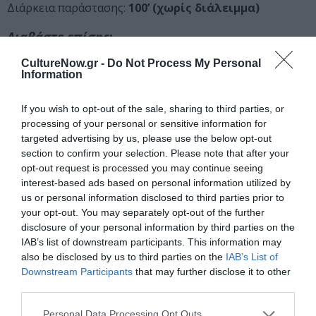
Διάρκεια παράστασης:
100’ (χωρίς διάλειμμα)
Διαβάστε επίσης:
Σύγχρονο Θέατρο: Το πρόγραμμα για τη σεζόν 2022 – 2023
CultureNow.gr -
Do Not Process My Personal
Information
Ταυτότητα Εκδήλωσης
If you wish to opt-out of the sale, sharing to third parties, or
processing of your personal or sensitive information for
Ημερομηνία:
targeted advertising by us, please use the below opt-out
section to confirm your selection. Please note that after your
18/10/2022
25/01/2023
Από:
Εως:
opt-out request is processed you may continue seeing
Τρίτη, 21.15 | Τετάρτη, 19.30
interest-based ads based on personal information utilized by
us or personal information disclosed to third parties prior to
Τοποθεσία:
your opt-out. You may separately opt-out of the further
disclosure of your personal information by third parties on the
Σύγχρονο Θέατρο, Ευμολπιδών 45, Αθήνα
IAB’s list of downstream participants. This information may
also be disclosed by us to third parties on the
IAB’s List of
Σύγχρονο Θέατρο
Downstream Participants
that may further disclose it to other
third parties.
Eισιτήρια:
Personal Data Processing Opt Outs