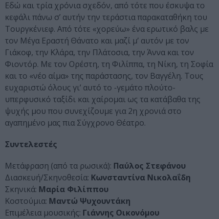
Εδώ και τρία χρόνια σχεδόν, από τότε που έσκυψα το
κεφάλι πάνω σ’ αυτήν την τεράστια παρακαταθήκη του
Τουργκένιεφ. Από τότε «χορεύω» ένα ερωτικό βαλς με
τον Μέγα Εραστή Θάνατο και μαζί μ’ αυτόν με τον
Γιάκοφ, την Κλάρα, την Πλάτοσια, την Άννα και τον
Φιοντόρ. Με τον Ορέστη, τη Φιλίππα, τη Νίκη, τη Σοφία
και το «νέο αίμα» της παράστασης, τον Βαγγέλη. Τους
ευχαριστώ όλους γι’ αυτό το -γεμάτο πλούτο-
υπερφυσικό ταξίδι και χαίρομαι ως τα κατάβαθα της
ψυχής μου που συνεχίζουμε για 2η χρονιά στο
αγαπημένο μας πια Σύγχρονο Θέατρο.
Συντελεστές
Μετάφραση (από τα ρωσικά):
Παύλος Στεφάνου
Διασκευή/Σκηνοθεσία:
Κωνσταντίνα Νικολαΐδη
Σκηνικά:
Μαρία Φιλίππου
Κοστούμια:
Μαντώ Ψυχουντάκη
Επιμέλεια μουσικής:
Γιάννης Οικονόμου