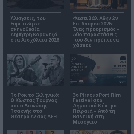
Άλκηστις, του
Φεστιβάλ Αθηνών
Ευριπίδη σε
Επιδαύρου 2026:
σκηνοθεσία
Ένας προορισμός –
Δημήτρη Καραντζά
δύο παραστάσεις
στα Αισχύλεια 2026
που δεν πρέπει να
χάσετε
Το Ροκ το Ελληνικό:
3o Piraeus Port Film
Ο Κώστας Τουρνάς
Festival στο
και ο Διονύσης
Δημοτικό Θέατρο
Τσακνής στο
Πειραιά – Από τη
Θέατρο Άλσος ΔΕΗ
Βαλτική στη
Μεσόγειο