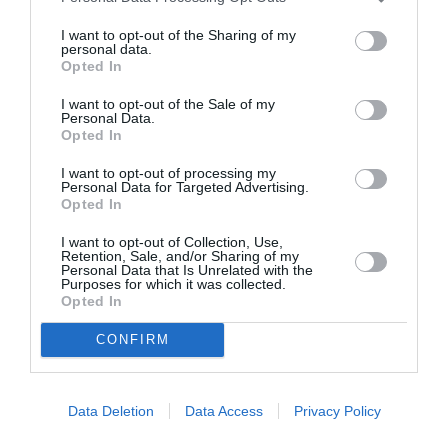
16€ Ζώνη Α | 14€ Ζώνη Β | 12€ Ζώνη Γ | Παιδικό/
Μαθητικό/Φοιτητικό: 10€ | Προσφορά: Όλα τα
I want to opt-out of the Sharing of my
personal data.
εισιτήρια του Οκτωβρίου: 12€
Opted In
Πληροφορίες / Κρατήσεις:
I want to opt-out of the Sale of my
Personal Data.
Τηλ: 2103464380 |
sychronotheatro.gr
Opted In
I want to opt-out of processing my
Ακολουθήστε το Culturenow.gr στο
Google News
και
Personal Data for Targeted Advertising.
Opted In
μάθετε πρώτοι όλες τις ειδήσεις
I want to opt-out of Collection, Use,
Δείτε όλα τα
τελευταία νέα
για την Τέχνη και τον
Retention, Sale, and/or Sharing of my
Personal Data that Is Unrelated with the
Πολιτισμό στο
Culturenow.gr
Purposes for which it was collected.
Opted In
Νέοι Διαγωνισμοί
❯
CONFIRM
Tags
Data Deletion
Data Access
Privacy Policy
ΔΡΑΜΑ - ΚΟΙΝΩΝΙΚΟ - ΣΥΓΧΡΟΝΟ
ΔΡΑΜΑΤΟΠΟΙΗΜΕΝΗ ΛΟΓΟΤΕΧΝΙΑ