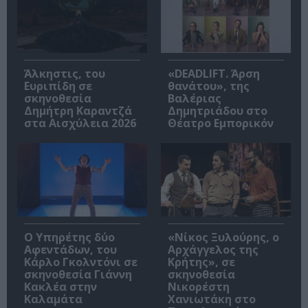
Άλκηστις, του
«DEADLIFT. Άρση
Ευριπίδη σε
θανάτου», της
σκηνοθεσία
Βαλέριας
Δημήτρη Καραντζά
Δημητριάδου στο
στα Αισχύλεια 2026
Θέατρο Εμπορικόν
Ο Υπηρέτης δύο
«Νίκος Ξυλούρης, ο
Αφεντάδων, του
Αρχάγγελος της
Κάρλο Γκολντόνι σε
Κρήτης», σε
σκηνοθεσία Γιάννη
σκηνοθεσία
Κακλέα στην
Νικορέστη
Καλαμάτα
Χανιωτάκη στο