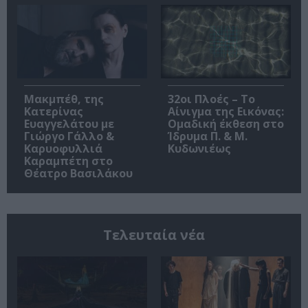
Μακμπέθ, της
32οι Πλοές – Το
Κατερίνας
Αίνιγμα της Εικόνας:
Ευαγγελάτου με
Ομαδική έκθεση στο
Γιώργο Γάλλο &
Ίδρυμα Π. & Μ.
Καρυοφυλλιά
Κυδωνιέως
Καραμπέτη στο
Θέατρο Βασιλάκου
Τελευταία νέα