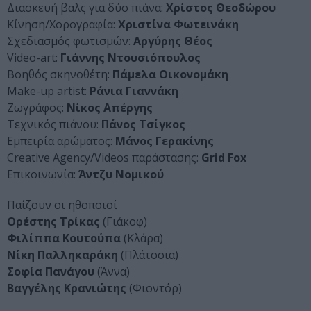
Διασκευή βαλς για δύο πιάνα:
Χρίστος Θεοδώρου
Κίνηση/Χορογραφία:
Χριστίνα Φωτεινάκη
Σχεδιασμός φωτισμών:
Αργύρης Θέος
Video-art:
Γιάννης Ντουσιόπουλος
Βοηθός σκηνοθέτη:
Πάμελα Οικονομάκη
Make-up artist:
Ράνια Γιαννάκη
Ζωγράφος:
Νίκος Απέργης
Τεχνικός πιάνου:
Πάνος Τσίγκος
Εμπειρία αρώματος:
Μάνος Γερακίνης
Creative Agency/Videos παράστασης:
Grid Fox
Επικοινωνία:
Άντζυ Νομικού
Παίζουν οι ηθοποιοί
Ορέστης Τρίκας
(Γιάκοφ)
Φιλίππα Κουτούπα
(Κλάρα)
Νίκη Παλληκαράκη
(Πλάτοσια)
Σοφία Πανάγου
(Άννα)
Βαγγέλης Κρανιώτης
(Φιοντόρ)