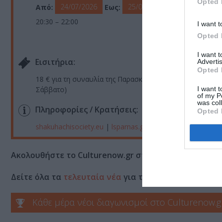
Opted 
24/07/2026
25/07/2026
Από:
Εως:
20:30 – 22:00
I want t
Opted 
I want 
Eισιτήρια:
Advertis
Opted 
18 € για τη συναυλία της Παρασκευής | 18 € για τη συναυ
I want t
Σάββατο)
of my P
was col
Πληροφορίες / Κρατήσεις:
Opted 
shakuhachisociety.eu
|
lsparnas.gr
Ακολουθήστε το Culturenow.gr στο
Google News
και 
Δείτε όλα τα
τελευταία νέα
για την Τέχνη και τον Π
Κάθε μέρα νέοι διαγωνισμοί στο Culturenow.g