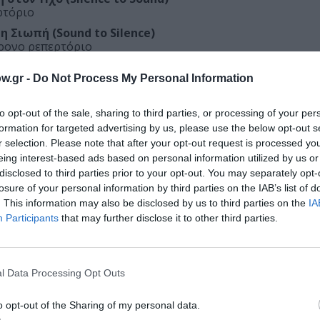
ρτόριο
 Σιωπή (Sound to Silence)
ρονο ρεπερτόριο
w.gr -
Do Not Process My Personal Information
ό φλάουτο από μπαμπού, στο οποίο ο μουσικός φυσά στο
to opt-out of the sale, sharing to third parties, or processing of your per
formation for targeted advertising by us, please use the below opt-out s
χάτσι, γενικά διαλογιστικού χαρακτήρα, τα περισσότερα 
r selection. Please note that after your opt-out request is processed y
ρεπερτόριο, ωστόσο, βρίσκεται σε διαρκή εξέλιξη.
eing interest-based ads based on personal information utilized by us or
τηρίου, μήκους περίπου δύο μέτρων, με κινητές γέφυρες
disclosed to third parties prior to your opt-out. You may separately opt-
 όχι αποκλειστικά, με 13 χορδές.
losure of your personal information by third parties on the IAB’s list of
. This information may also be disclosed by us to third parties on the
IA
αιμό, συνήθως τρεις χορδές και ηχητική επιφάνεια από 
Participants
that may further disclose it to other third parties.
ένεια των οργάνων τύπου μπάντζο.
l Data Processing Opt Outs
Τοποθεσία:
o opt-out of the Sharing of my personal data.