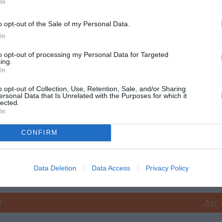
In
Φιλολογικός Σύλλογος Παρνασσός, Πλατεία Αγ. Γε
Καρύτση 8, Αθήνα
o opt-out of the Sale of my Personal Data.
In
Φιλολογικός Σύλλογος Παρνασσός
to opt-out of processing my Personal Data for Targeted
ing.
In
λία του Σαββάτου | 28 € ενιαίο εισιτήριο και για τις δύο συναυλίε
o opt-out of Collection, Use, Retention, Sale, and/or Sharing
ersonal Data that Is Unrelated with the Purposes for which it
lected.
In
CONFIRM
μάθετε πρώτοι όλες τις ειδήσεις
Data Deletion
Data Access
Privacy Policy
ολιτισμό στο
Culturenow.gr
r
Δες