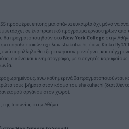
SS προσφέρει επίσης μια σπάνια ευκαιρία όχι μόνο να αν
 συμμετάσχει σε ένα πρακτικό πρόγραμμα εργαστηρίων από 
που θα πραγματοποιηθούν στο
New York College
στην Αθήν
άσμα παραδοσιακών σχολών shakuhachi, όπως Kinko Ryū/C
bo, ενώ παράλληλα θα εξερευνήσουν μοντέρνες και σύγχρον
έσα, εικόνα και κινηματογράφο, με εισηγητές κορυφαίους
ωνία.
 προχωρημένους, ενώ καθημερινά θα πραγματοποιούνται κ
πρώτα τους βήματα στον κόσμο του shakuhachi (διατίθεντ
 δανεισμού οργάνου στον χώρο).
ς της Ιαπωνίας στην Αθήνα.
 στον Ήχο (Silence to Sound)