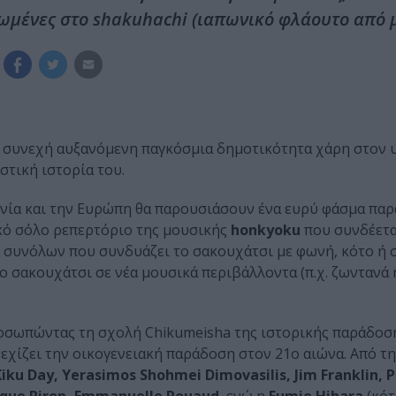
ωμένες στο shakuhachi (ιαπωνικό φλάουτο από 
ια συνεχή αυξανόμενη παγκόσμια δημοτικότητα χάρη στον
στική ιστορία του.
ωνία και την Ευρώπη θα παρουσιάσουν ένα ευρύ φάσμα παρ
ικό σόλο ρεπερτόριο της μουσικής
honkyoku
που συνδέετα
 συνόλων που συνδυάζει το σακουχάτσι με φωνή, κότο ή 
 σακουχάτσι σε νέα μουσικά περιβάλλοντα (π.χ. ζωντανά
οσωπώντας τη σχολή Chikumeisha της ιστορικής παράδοση
υνεχίζει την οικογενειακή παράδοση στον 21ο αιώνα. Από 
Kiku Day, Yerasimos Shohmei Dimovasilis, Jim Franklin, P