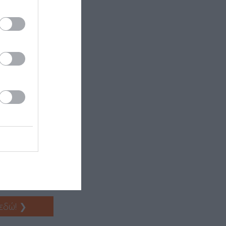
ωργίου
ς (Παρασκευή +
 εδώ!
❯