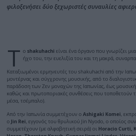
φιλοξενήσει δύο ξεχωριστές συναυλίες αφιερ
Τ
ο
shakuhachi
είναι ένα όργανο που γνωρίζει μ
ήχο του, την ευελιξία του και τη μακρά, συναρπα
Καταξιωμένοι ερμηνευτές του shakuhachi από την Ιαπ
μοντέρνας και σύγχρονης μουσικής, από το διαλογιστ
παράδοση των Ζεν μοναχών της Ιαπωνίας, έως μουσική
καθώς και πρωτοποριακές συνθέσεις που τοποθετούν το
μέσα, τσέμπαλο).
Από την Ιαπωνία συμμετέχουν ο
Ashigaki Komei
, εκπρ
ο
Jin Rei
, εγγονός του θρυλικού Jin Nyodo, ο οποίος σ
συμμετέχουν (με αλφαβητική σειρά) οι
Horacio Curti, 