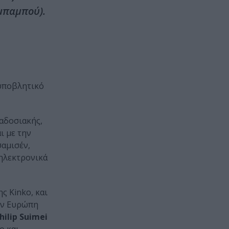
μπαμπού).
 υποβλητικό
αδοσιακής,
ι με την
σαμισέν,
 ηλεκτρονικά
ς Kinko, και
την Ευρώπη
hilip Suimei