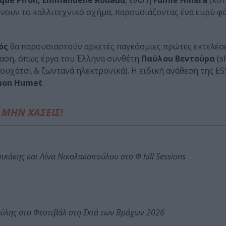
nique Piron, Emmanuelle Rouaud
, ενώ η
Fumie Hihara
(κότ
ουν το καλλιτεχνικό σχήμα, παρουσιάζοντας ένα ευρύ φ
ός
θα παρουσιαστούν αρκετές παγκόσμιες πρώτες εκτελέσ
σταση, όπως έργα του Έλληνα συνθέτη
Παύλου Βεντούρα
(s
ουχάτσι & ζωντανά ηλεκτρονικά). Η ειδική ανάθεση της ES
on Humet
.
ΜΗΝ ΧΑΣΕΙΣ!
κάκης και Λίνα Νικολακοπούλου στο Φ hill Sessions
ύλης στο Φεστιβάλ στη Σκιά των Βράχων 2026