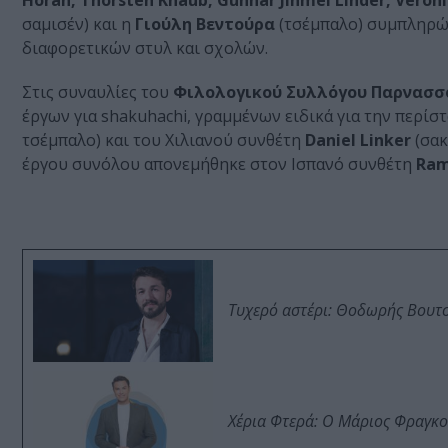
Horan, Thorsten Knaub, Gunnar Jinmei Linder, Véro
σαμισέν) και η
Γιούλη Βεντούρα
(τσέμπαλο) συμπληρών
διαφορετικών στυλ και σχολών.
Στις συναυλίες του
Φιλολογικού Συλλόγου Παρνασσ
έργων για shakuhachi, γραμμένων ειδικά για την περί
τσέμπαλο) και του Χιλιανού συνθέτη
Daniel Linker
(σακ
έργου συνόλου απονεμήθηκε στον Ισπανό συνθέτη
Ram
Τυχερό αστέρι: Θοδωρής Βουτσι
Χέρια Φτερά: Ο Μάριος Φραγκο