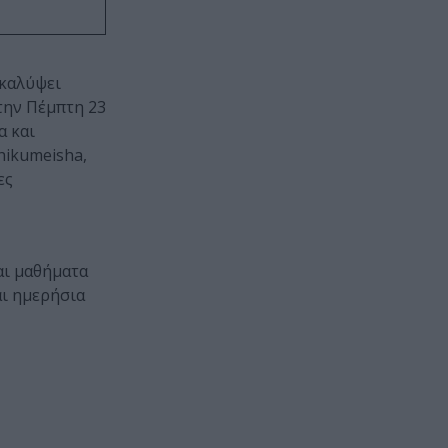
ακαλύψει
την Πέμπτη 23
α και
hikumeisha,
ες
αι μαθήματα
αι ημερήσια