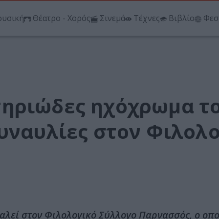
υσική
Θέατρο - Χορός
Σινεμά
Τέχνες
Βιβλίο
Φεσ
τηριώδες ηχόχρωμα τ
συναυλίες στον Φιλολ
λεί στον Φιλολογικό Σύλλογο Παρνασσός, ο οπο