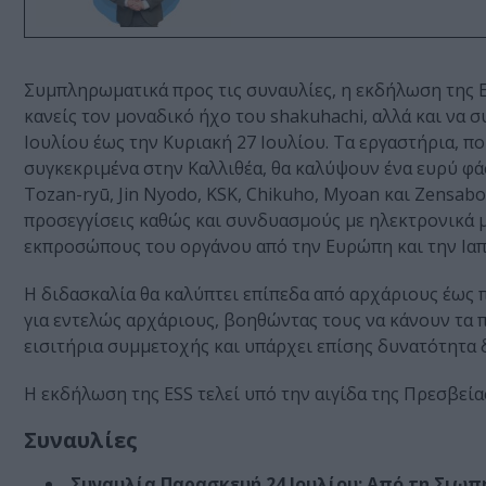
Συμπληρωματικά προς τις συναυλίες, η εκδήλωση της E
κανείς τον μοναδικό ήχο του shakuhachi, αλλά και να
Ιουλίου έως την Κυριακή 27 Ιουλίου. Τα εργαστήρια, 
συγκεκριμένα στην Καλλιθέα, θα καλύψουν ένα ευρύ φ
Tozan-ryū, Jin Nyodo, KSK, Chikuho, Myoan και Zensa
προσεγγίσεις καθώς και συνδυασμούς με ηλεκτρονικά μ
εκπροσώπους του οργάνου από την Ευρώπη και την Ιαπ
Η διδασκαλία θα καλύπτει επίπεδα από αρχάριους έως
για εντελώς αρχάριους, βοηθώντας τους να κάνουν τα 
εισιτήρια συμμετοχής και υπάρχει επίσης δυνατότητα
Η εκδήλωση της ESS τελεί υπό την αιγίδα της Πρεσβεία
Συναυλίες
Συναυλία Παρασκευή 24 Ιουλίου: Από τη Σιωπή