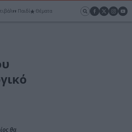
τιβάλ
Παιδί
Θέματα
ου
ογικό
ίος θα