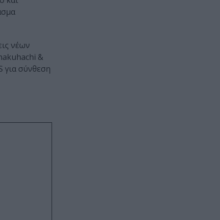
ο και
άσμα
εις νέων
hakuhachi &
S για σύνθεση