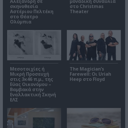
Αλεξανδρή σε
μοναδική συναυλία
σκηνοθεσία
στο Christmas
Αστέριου Πελτέκη
Theater
στο Θέατρο
Ολύμπια
Μεσοτοιχίες ή
The Magician’s
Μικρή Προσευχή
Farewell: Οι Uriah
στις 3κ46 π.μ., της
Heep στο Floyd
Εύας Οικονόμου –
Βαμβακά στην
Εναλλακτική Σκηνή
ΕΛΣ