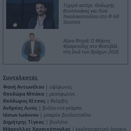
Τυχερό αστέρι: Θοδωρής
Βουτσικάκης και Λίνα
Νικολακοπούλου στο Φ hill
Sessions
Χέρια Φτερά: Ο Μάριος
Φραγκούλης στο Φεστιβάλ
στη Σκιά των Βράχων 2026
Συντελεστές
Φανή Αντωνέλου
| υψίφωνος
Θεοδώρα Μπάκα
| μεσόφωνος
Θεόδωρος Κίτσος
| θεόρβη
Ανδρέας Λινός
| βιόλα ντα γκάμπα
Ιάσων Ιωάννου
| μπαρόκ βιολοντσέλο
Δημήτρης Τίγκας
| βιολόνε
Μάρκελλος Χρυσικόπουλος
| εκκλησιαστικό όργανο,