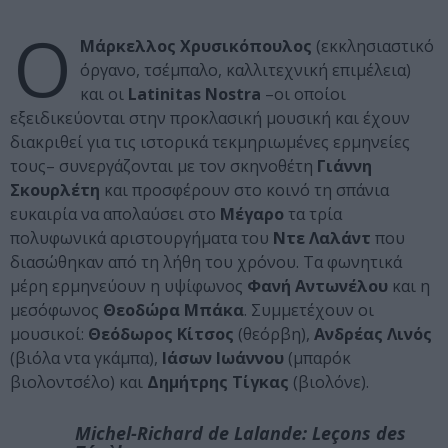
Ο
Μάρκελλος Χρυσικόπουλος
(εκκλησιαστικό
όργανο, τσέμπαλο, καλλιτεχνική επιμέλεια)
και οι
Latinitas
Nostra
–οι οποίοι
εξειδικεύονται στην προκλασική μουσική και έχουν
διακριθεί για τις ιστορικά τεκμηριωμένες ερμηνείες
τους– συνεργάζονται με τον σκηνοθέτη
Γιάννη
Σκουρλέτη
και προσφέρουν στο κοινό τη σπάνια
ευκαιρία να απολαύσει στο
Μέγαρο
τα τρία
πολυφωνικά αριστουργήματα του
Ντε Λαλάντ
που
διασώθηκαν από τη λήθη του χρόνου. Τα φωνητικά
μέρη ερμηνεύουν η υψίφωνος
Φανή Αντωνέλου
και η
μεσόφωνος
Θεοδώρα Μπάκα
. Συμμετέχουν οι
μουσικοί:
Θεόδωρος Κίτσος
(θεόρβη),
Ανδρέας Λινός
(βιόλα ντα γκάμπα),
Ιάσων Ιωάννου
(μπαρόκ
βιολοντσέλο) και
Δημήτρης Τίγκας
(βιολόνε).
Michel-Richard de Lalande:
Leçons des