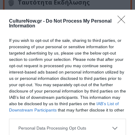
Ταυτότητα Εκδήλωσης
Ημερομηνία:
CultureNow.gr -
Do Not Process My Personal
Information
22/04/2019
20.30
If you wish to opt-out of the sale, sharing to third parties, or
processing of your personal or sensitive information for
Τοποθεσία:
targeted advertising by us, please use the below opt-out
section to confirm your selection. Please note that after your
Μέγαρο Μουσικής Αθηνών, Βασ. Σοφίας και Κόκκαλη,
opt-out request is processed you may continue seeing
Αθήνα
interest-based ads based on personal information utilized by
us or personal information disclosed to third parties prior to
Μέγαρο Μουσικής Αθηνών
your opt-out. You may separately opt-out of the further
disclosure of your personal information by third parties on the
Eισιτήρια:
IAB’s list of downstream participants. This information may
also be disclosed by us to third parties on the
IAB’s List of
7 € (φοιτητές, νέοι έως 25 ετών, άνεργοι, ΑΜΕΑ), 10 €,
Downstream Participants
that may further disclose it to other
15 € (γενική είσοδος)
third parties.
Προπώληση:
Personal Data Processing Opt Outs
ταμεία Μεγάρου, megaron.gr, tickets.public.gr