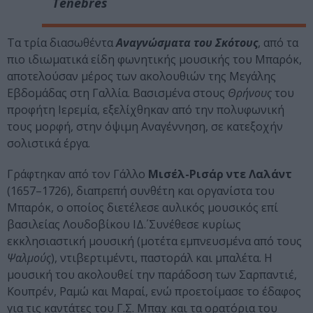
Ténèbres
Tα τρία διασωθέντα
Αναγνώσματα του Σκότους
, από τα
πιο ιδιωματικά είδη φωνητικής μουσικής του Mπαρόκ,
αποτελούσαν μέρος των ακολουθιών της Μεγάλης
Εβδομάδας στη Γαλλία. Βασισμένα στους
Θρήνους
του
προφήτη Ιερεμία, εξελίχθηκαν από την πολυφωνική
τους μορφή, στην όψιμη Αναγέννηση, σε κατεξοχήν
σολιστικά έργα.
Γράφτηκαν από τον Γάλλο
Μισέλ-Ρισάρ ντε Λαλάντ
(1657–1726), διαπρεπή συνθέτη και οργανίστα του
Μπαρόκ, ο οποίος διετέλεσε αυλικός μουσικός επί
βασιλείας Λουδοβίκου ΙΔ΄. Συνέθεσε κυρίως
εκκλησιαστική μουσική (μοτέτα εμπνευσμένα από τους
Ψαλμούς
), ντιβερτιμέντι, παστοράλ και μπαλέτα. Η
μουσική του ακολουθεί την παράδοση των Σαρπαντιέ,
Κουπρέν, Ραμώ και Μαραί, ενώ προετοίμασε το έδαφος
για τις καντάτες του Γ.Σ. Μπαχ και τα ορατόρια του