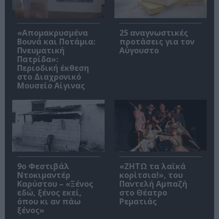
«Απομακρυσμένα
25 αναγνωστικές
Βουνά και Ποτάμια:
προτάσεις για τον
Πνευματική
Αύγουστο
Πατρίδα»:
Περιοδική έκθεση
στο Διαχρονικό
Μουσείο Αίγινας
9ο Φεστιβάλ
«ΖΗΤΩ τα λαϊκά
Ντοκιμαντέρ
κορίτσια!», του
Καρύστου – «Ξένος
Παντελή Αμπαζή
εδώ, ξένος εκεί,
στο Θέατρο
όπου κι αν πάω
Ρεματιάς
ξένος»