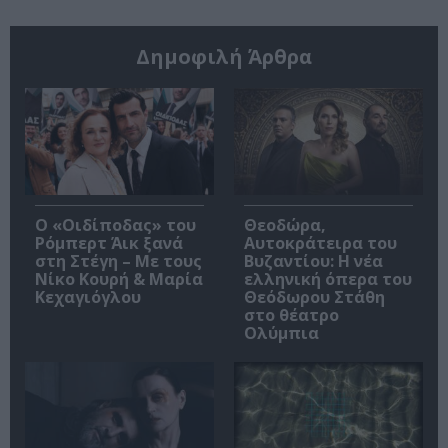
Δημοφιλή Άρθρα
O «Οιδίποδας» του
Θεοδώρα,
Ρόμπερτ Άικ ξανά
Αυτοκράτειρα του
στη Στέγη – Με τους
Βυζαντίου: Η νέα
Νίκο Κουρή & Μαρία
ελληνική όπερα του
Κεχαγιόγλου
Θεόδωρου Στάθη
στο θέατρο
Ολύμπια