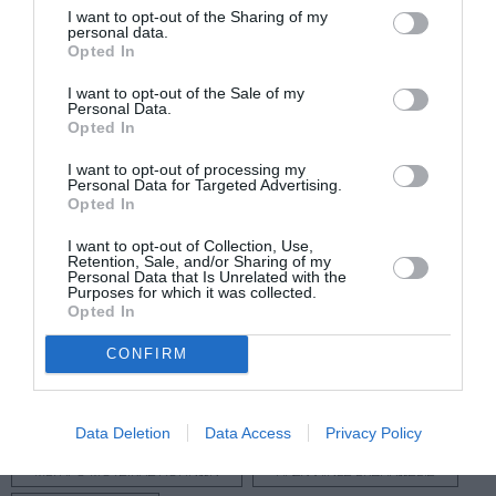
I want to opt-out of the Sharing of my
personal data.
Πληροφορίες / Κρατήσεις:
Opted In
www.megaron.gr
| 210 7282 333
I want to opt-out of the Sale of my
Personal Data.
Opted In
Ακολουθήστε το Culturenow.gr στο
Google News
και
μάθετε πρώτοι όλες τις ειδήσεις
I want to opt-out of processing my
Personal Data for Targeted Advertising.
Opted In
Δείτε όλα τα
τελευταία νέα
για την Τέχνη και τον
Πολιτισμό στο
Culturenow.gr
I want to opt-out of Collection, Use,
Retention, Sale, and/or Sharing of my
Personal Data that Is Unrelated with the
Purposes for which it was collected.
Νέοι Διαγωνισμοί
❯
Opted In
Tags
CONFIRM
ΓΙΑΝΝΗΣ ΣΚΟΥΡΛΕΤΗΣ
ΚΛΑΣΙΚΗ - ΟΠΕΡΑ
Data Deletion
Data Access
Privacy Policy
ΜΑΡΚΕΛΛΟΣ ΧΡΥΣΙΚΟΠΟΥΛΟΣ
ΜΕΓΑΡΟ ΜΟΥΣΙΚΗΣ ΑΘΗΝΩΝ
ΠΑΣΧΑΛΙΝΕΣ ΕΚΔΗΛΩΣΕΙΣ