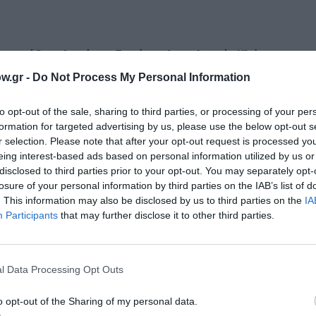
γιαννίδης, Αντώνης Ζαχόπουλος, Λυσιέν Κλήμης
w.gr -
Do Not Process My Personal Information
to opt-out of the sale, sharing to third parties, or processing of your per
formation for targeted advertising by us, please use the below opt-out s
r selection. Please note that after your opt-out request is processed y
Τοποθεσία:
eing interest-based ads based on personal information utilized by us or
disclosed to third parties prior to your opt-out. You may separately opt-
Vox, Ιερά Οδός 16, Αθήνα
losure of your personal information by third parties on the IAB’s list of
. This information may also be disclosed by us to third parties on the
IA
VOX
Participants
that may further disclose it to other third parties.
l Data Processing Opt Outs
o opt-out of the Sharing of my personal data.
μάθετε πρώτοι όλες τις ειδήσεις