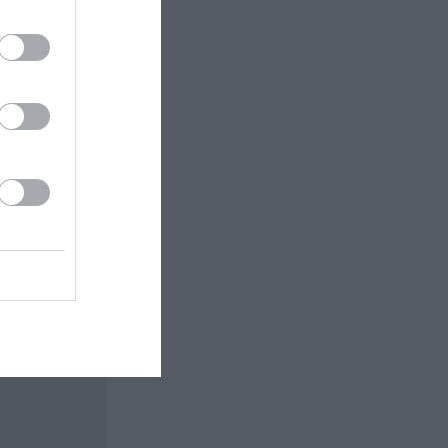
 εδώ!
❯