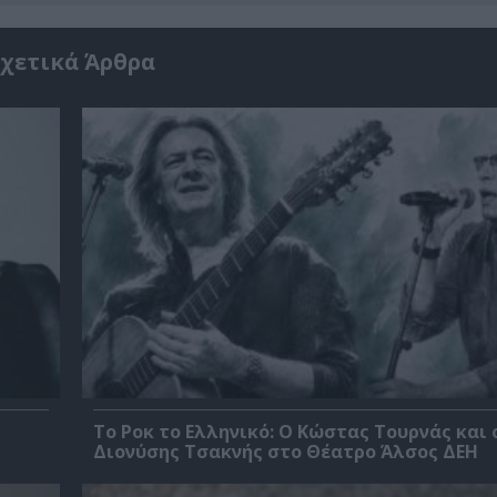
χετικά Άρθρα
Το Ροκ το Ελληνικό: Ο Κώστας Τουρνάς και 
Διονύσης Τσακνής στο Θέατρο Άλσος ΔΕΗ