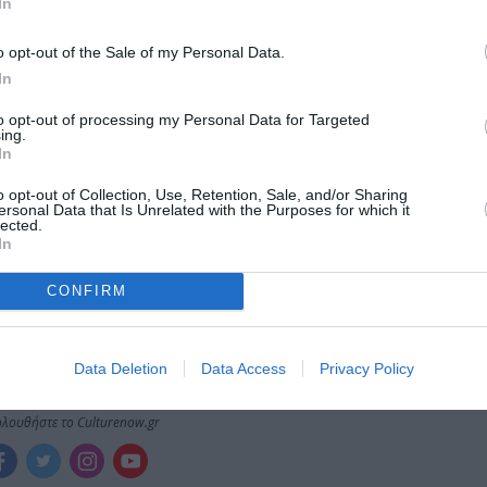
In
ολιτισμό στο
Culturenow.gr
o opt-out of the Sale of my Personal Data.
In
r
Δες
to opt-out of processing my Personal Data for Targeted
ing.
In
o opt-out of Collection, Use, Retention, Sale, and/or Sharing
ΓΙΩΡΓΟΣ ΝΤΑΛΑΡΑΣ
ΕΝΤΕΧΝΟ - ΛΑΪΚΟ - ΠΑΡΑΔΟΣΙΑΚΗ
ersonal Data that Is Unrelated with the Purposes for which it
lected.
In
CONFIRM
νη και τον Πολιτισμό!
Data Deletion
Data Access
Privacy Policy
λουθήστε το Culturenow.gr