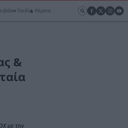
τιβάλ
Παιδί
Θέματα
ας &
ταία
OX με την