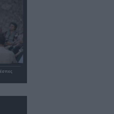
ρέσπες