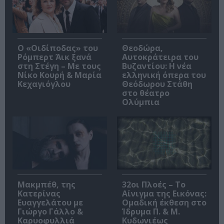
O «Οιδίποδας» του
Θεοδώρα,
Ρόμπερτ Άικ ξανά
Αυτοκράτειρα του
στη Στέγη – Με τους
Βυζαντίου: Η νέα
Νίκο Κουρή & Μαρία
ελληνική όπερα του
Κεχαγιόγλου
Θεόδωρου Στάθη
στο θέατρο
Ολύμπια
Μακμπέθ, της
32οι Πλοές – Το
Κατερίνας
Αίνιγμα της Εικόνας:
Ευαγγελάτου με
Ομαδική έκθεση στο
Γιώργο Γάλλο &
Ίδρυμα Π. & Μ.
Καρυοφυλλιά
Κυδωνιέως