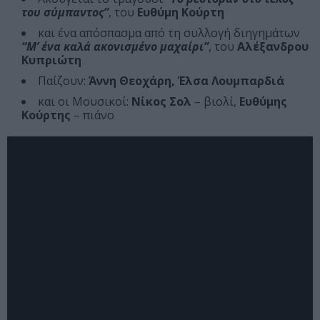
του σύμπαντος”
, του
Ευθύμη Κούρτη
και ένα απόσπασμα από τη συλλογή διηγημάτων
“Μ’ ένα καλά ακονισμένο μαχαίρι”
, του
Αλέξανδρου
Κυπριώτη
Παίζουν:
Άννη Θεοχάρη, Έλσα Λουμπαρδιά
και οι Mουσικοί:
Νίκος Σολ
– βιολί,
Ευθύμης
Κούρτης
– πιάνο