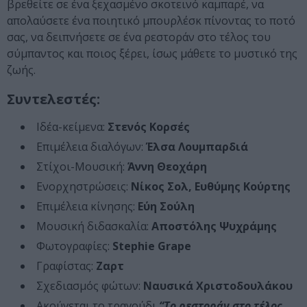
βρεθείτε σε ένα ξεχασμένο σκοτεινό καμπαρέ, να
απολαύσετε ένα ποιητικό μπουρλέσκ πίνοντας το ποτό
σας, να δειπνήσετε σε ένα ρεστοράν στο τέλος του
σύμπαντος και ποιος ξέρει, ίσως μάθετε το μυστικό της
ζωής.
Συντελεστές:
Ιδέα-κείμενα:
Στενός Κορσές
Επιμέλεια διαλόγων:
Έλσα Λουμπαρδιά
Στίχοι-Μουσική:
Άννη Θεοχάρη
Ενορχηστρώσεις:
Νίκος Σολ, Ευθύμης Κούρτης
Επιμέλεια κίνησης:
Εύη Σούλη
Μουσική διδασκαλία:
Αποστόλης Ψυχράμης
Φωτογραφίες:
Stephie Grape
Γραφίστας:
Ζαρτ
Σχεδιασμός φώτων:
Ναυσικά Χριστοδουλάκου
Ακούγεται το τραγούδι
“Το ρεστοράν στο τέλος