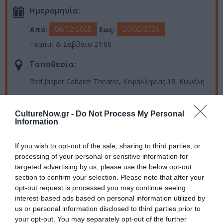
Ημερομηνία:
06/02/2025
20/02/2025
Από:
Εως:
Πέμπτη & Σάββατο 21:00
Τοποθεσία:
Red Jasper Cabaret Theatre, Κεφαλληνίας 18, Κυψέλη
Red Jasper Theatre
CultureNow.gr -
Do Not Process My Personal
Information
Eισιτήρια:
Γενική είσοδος 14 ευρώ | Μειωμένο 10 ευρώ
If you wish to opt-out of the sale, sharing to third parties, or
processing of your personal or sensitive information for
Πληροφορίες / Κρατήσεις:
targeted advertising by us, please use the below opt-out
section to confirm your selection. Please note that after your
Τηλ.: 210 8822551
opt-out request is processed you may continue seeing
interest-based ads based on personal information utilized by
us or personal information disclosed to third parties prior to
Ακολουθήστε το Culturenow.gr στο
Google News
και
your opt-out. You may separately opt-out of the further
μάθετε πρώτοι όλες τις ειδήσεις