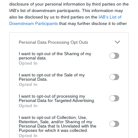
disclosure of your personal information by third parties on the
IAB’s list of downstream participants. This information may
Δείτε όλα τα
τελευταία νέα
για την Τέχνη και τον
also be disclosed by us to third parties on the
IAB’s List of
Πολιτισμό στο
Culturenow.gr
Downstream Participants
that may further disclose it to other
third parties.
Νέοι Διαγωνισμοί
❯
Personal Data Processing Opt Outs
Tags
I want to opt-out of the Sharing of my
personal data.
Opted In
ΕΛΛΗΝΙΚΟ ΕΡΓΟ
ΘΕΑΤΡΙΚΕΣ ΠΑΡΑΣΤΑΣΕΙΣ 2024 - 2025
ΚΩΜΩΔΙΑ
I want to opt-out of the Sale of my
Personal Data.
Opted In
Newsletter
I want to opt-out of processing my
Personal Data for Targeted Advertising.
Κάθε βδομάδα στο e-mail σας τα τελευταία νέα για
Opted In
την Τέχνη και τον Πολιτισμό!
I want to opt-out of Collection, Use,
Retention, Sale, and/or Sharing of my
Personal Data that Is Unrelated with the
Purposes for which it was collected.
Opted In