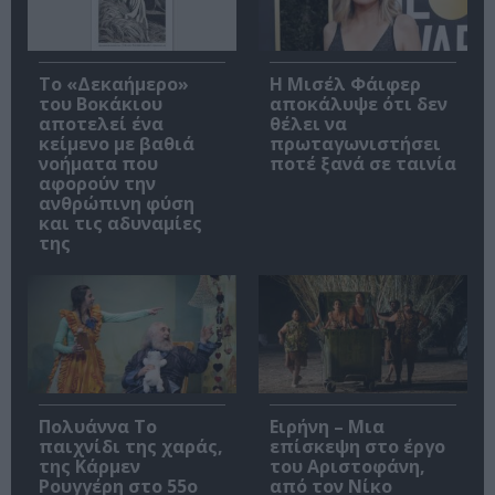
Το «Δεκαήμερο»
Η Μισέλ Φάιφερ
του Βοκάκιου
αποκάλυψε ότι δεν
αποτελεί ένα
θέλει να
κείμενο με βαθιά
πρωταγωνιστήσει
νοήματα που
ποτέ ξανά σε ταινία
αφορούν την
ανθρώπινη φύση
και τις αδυναμίες
της
Πολυάννα Το
Ειρήνη – Μια
παιχνίδι της χαράς,
επίσκεψη στο έργο
της Κάρμεν
του Αριστοφάνη,
Ρουγγέρη στο 55ο
από τον Νίκο