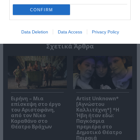
CONFIRM
Ακολουθήστε το Culturenow.gr
Data Deletion
Data Access
Privacy Policy
Σχετικά Άρθρα
Ειρήνη – Μια
Artist Unknown*
επίσκεψη στο έργο
[Αγνώστου
του Αριστοφάνη,
Καλλιτέχνη*] *Η
από τον Νίκο
Ήβη ήταν εδώ:
Καραθάνο στο
Παγκόσμια
Θέατρο Βράχων
πρεμιέρα στο
Δημοτικό Θέατρο
Πειραιά