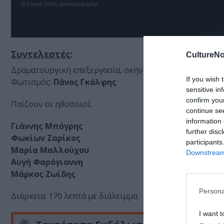
Συντελεστές
:
CultureNo
Δραματουργική επεξεργασία, σκηνοθεσία:
Χρυσάνθη Κ
If you wish 
Φωτισμός:
Πάνος Γκόλφης
sensitive in
confirm you
Παίζουν οι ηθοποιοί:
continue se
information 
Γιάννης Μπόγρης
further disc
Φωκίων Ζαρίκος
participants
Μαρία Μαλλούχου
Downstream 
Αυγή Φαρόγιαννη
Μάρκος Ζωίδης
Persona
Διάρκεια: 170 λεπτά με διάλειμμα
I want t