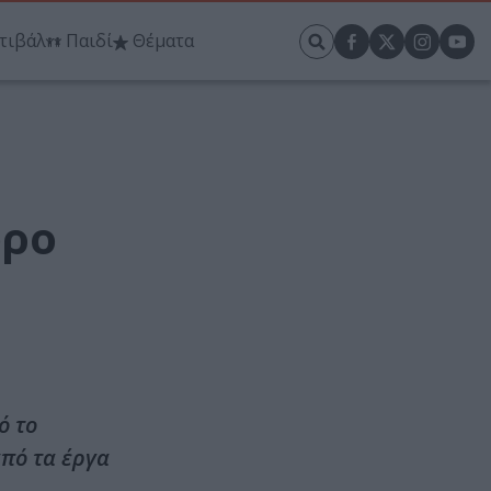
τιβάλ
Παιδί
Θέματα
ώρο
ό το
πό τα έργα