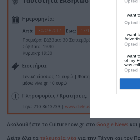
Ταυτότητα Εκδήλωσης
Opted 
I want t
Ημερομηνία:
Opted 
30/09/2017
17/12/2017
Από:
Εως:
I want 
Advertis
Πρεμιέρα: Σάββατο 30 Σεπτεμβρίου
Opted 
Σάββατο: 19:30
Κυριακή: 19:30
I want t
of my P
was col
Eισιτήρια:
Opted 
Γενική είσοδος: 15 ευρώ | Φοιτητικό & ΑΜΕΑ: 8 ευρώ |
μέσω viva.gr: 10 ευρώ
Πληροφορίες / Κρατήσεις:
Τηλ.: 210-8613739 |
www.dieleusis.gr
Ακολουθήστε το Culturenow.gr στο
Google News
και 
Δείτε όλα τα
τελευταία νέα
για την Τέχνη και τον Π