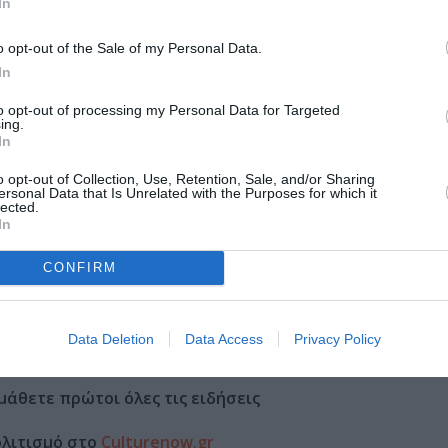
In
o opt-out of the Sale of my Personal Data.
Τοποθεσία:
In
Πολυχώρος Πολιτισμού Διέλευσις, Λέσβου 15 & Π
to opt-out of processing my Personal Data for Targeted
Κυψέλη, Αθήνα
ing.
In
Πολυχώρος Διέλευσις
o opt-out of Collection, Use, Retention, Sale, and/or Sharing
ersonal Data that Is Unrelated with the Purposes for which it
lected.
In
 Άνεργοι & ατέλειες: 5 ευρώ | Γκρουπ πάνω από 6 άτομα: 10 ευρώ 
CONFIRM
Data Deletion
Data Access
Privacy Policy
μάθετε πρώτοι όλες τις ειδήσεις
ολιτισμό στο
Culturenow.gr