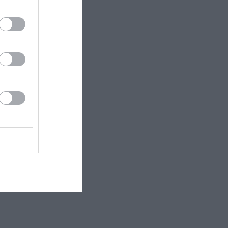
όρου,
| Προπώληση