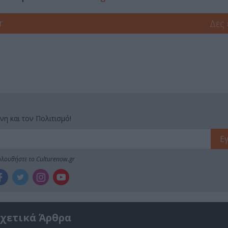
r
Δες
νη και τον Πολιτισμό!
λουθήστε το Culturenow.gr
χετικά Άρθρα