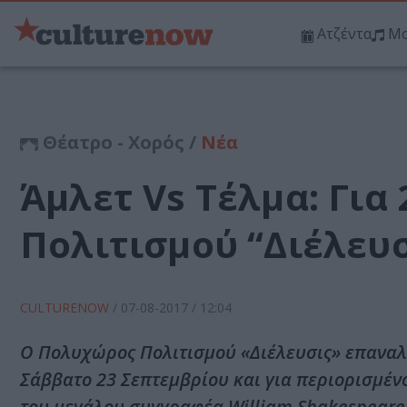
Ατζέντα
Μο
Θέατρο - Χορός /
Νέα
Άμλετ Vs Τέλμα: Για
Πολιτισμού “Διέλευσ
CULTURENOW
/
07-08-2017
/ 12:04
Ο Πολυχώρος Πολιτισμού «Διέλευσις» επαναλα
Σάββατο 23 Σεπτεμβρίου και για περιορισμέν
του μεγάλου συγγραφέα William Shakespeare