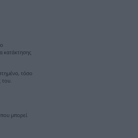
το
ία κατάκτησης
εστημένο, τόσο
 του.
 που μπορεί