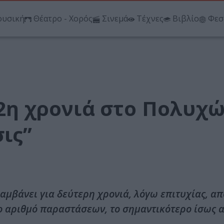
υσική
Θέατρο - Χορός
Σινεμά
Τέχνες
Βιβλίο
Φεσ
 2η χρονιά στο Πολυχ
ις”
μβάνει για δεύτερη χρονιά, λόγω επιτυχίας, απ
ο αριθμό παραστάσεων, το σημαντικότερο ίσως α
.