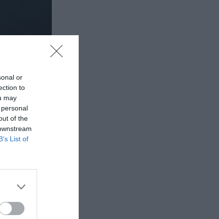
sonal or
ection to
ou may
 personal
out of the
 downstream
B’s List of