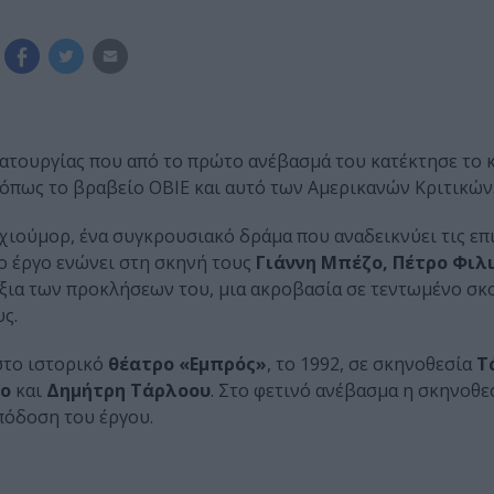
ατουργίας που από το πρώτο ανέβασμά του κατέκτησε το κ
 όπως το βραβείο ΟΒΙΕ και αυτό των Αμερικανών Κριτικών
χιούμορ, ένα συγκρουσιακό δράμα που αναδεικνύει τις επι
ο έργο ενώνει στη σκηνή τους
Γιάννη Μπέζο, Πέτρο Φιλ
άξια των προκλήσεων του, μια ακροβασία σε τεντωμένο σκο
ς.
στο ιστορικό
θέατρο «Εμπρός»
, το 1992, σε σκηνοθεσία
Τ
ρο
και
Δημήτρη Τάρλοου
. Στο φετινό ανέβασμα η σκηνοθεσ
πόδοση του έργου.