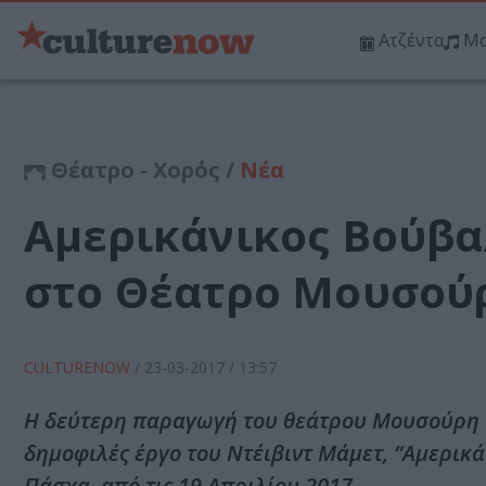
Ατζέντα
Μο
Θέατρο - Χορός /
Νέα
Αμερικάνικος Βούβα
στο Θέατρο Μουσού
CULTURENOW
/
23-03-2017
/ 13:57
Η δεύτερη παραγωγή του θεάτρου Μουσούρη γι
δημοφιλές έργο του Ντέιβιντ Μάμετ, “Αμερικάν
Πάσχα, από τις 19 Απριλίου 2017.