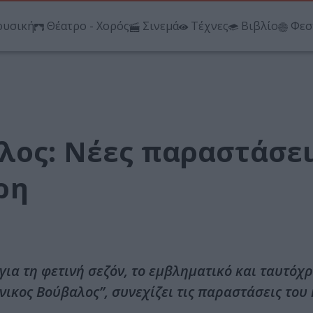
υσική
Θέατρο - Χορός
Σινεμά
Τέχνες
Βιβλίο
Φεσ
λος: Νέες παραστάσει
ρη
α τη φετινή σεζόν, το εμβληματικό και ταυτόχρ
ικος Βούβαλος”, συνεχίζει τις παραστάσεις του 