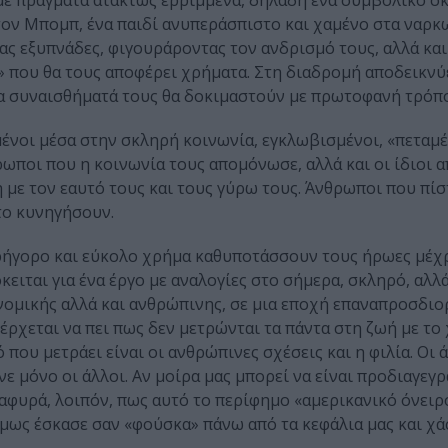
με πράγματα ατάκτως ερριμμένα, δηλαδή ένα συμβολικό σκ
τον Μπομπ, ένα παιδί ανυπεράσπιστο και χαμένο στα ναρκω
ας εξυπνάδες, φιγουράροντας τον ανδρισμό τους, αλλά κα
» που θα τους αποφέρει χρήματα. Στη διαδρομή αποδεικνύε
 τα συναισθήματά τους θα δοκιμαστούν με πρωτοφανή τρόπο
ένοι μέσα στην σκληρή κοινωνία, εγκλωβισμένοι, «πεταμέν
θρωποι που η κοινωνία τους απομόνωσε, αλλά και οι ίδιοι
 με τον εαυτό τους και τους γύρω τους. Άνθρωποι που πί
το κυνηγήσουν.
ρήγορο και εύκολο χρήμα καθυποτάσσουν τους ήρωες μέχρ
ειται για ένα έργο με αναλογίες στο σήμερα, σκληρό, αλ
κονομικής αλλά και ανθρώπινης, σε μια εποχή επαναπροσδι
έρχεται να πει πως δεν μετρώνται τα πάντα στη ζωή με το
ό που μετράει είναι οι ανθρώπινες σχέσεις και η φιλία. Οι
ε μόνο οι άλλοι. Αν μοίρα μας μπορεί να είναι προδιαγεγρ
λαφυρά, λοιπόν, πως αυτό το περίφημο «αμερικανικό όνειρ
μως έσκασε σαν «φούσκα» πάνω από τα κεφάλια μας και χά