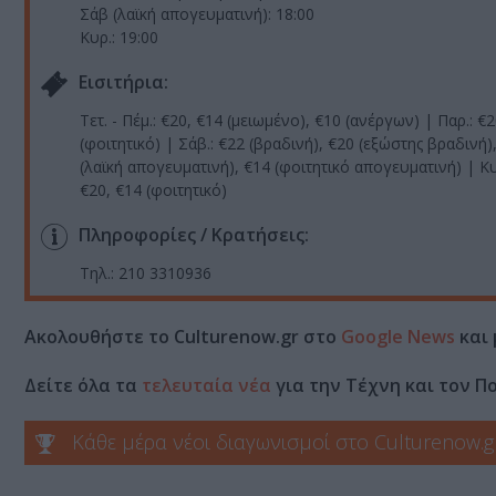
Σάβ (λαϊκή απογευματινή): 18:00
Κυρ.: 19:00
Eισιτήρια:
Τετ. - Πέμ.: €20, €14 (μειωμένο), €10 (ανέργων) | Παρ.: €
(φοιτητικό) | Σάβ.: €22 (βραδινή), €20 (εξώστης βραδινή)
(λαϊκή απογευματινή), €14 (φοιτητικό απογευματινή) | Κυ
€20, €14 (φοιτητικό)
Πληροφορίες / Κρατήσεις:
Τηλ.: 210 3310936
Ακολουθήστε το Culturenow.gr στο
Google News
και 
Δείτε όλα τα
τελευταία νέα
για την Τέχνη και τον Π
Κάθε μέρα νέοι διαγωνισμοί στο Culturenow.g