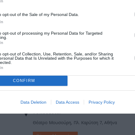
In
ς Φιλιππίδης
o opt-out of the Sale of my Personal Data.
In
to opt-out of processing my Personal Data for Targeted
ing.
In
κης
o opt-out of Collection, Use, Retention, Sale, and/or Sharing
ersonal Data that Is Unrelated with the Purposes for which it
lected.
έας Αυγουστίδης
In
CONFIRM
Data Deletion
Data Access
Privacy Policy
Τοποθεσία:
Θέατρο Μουσούρη, Πλ. Καρύτση 7, Αθήνα