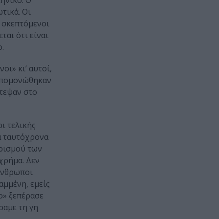
ηνικό. Ο
τικά. Οι
ι σκεπτόμενοι
ται ότι είναι
.
οι» κι’ αυτοί,
 απομονώθηκαν
στεψαν στο
ι τελικής
λά ταυτόχρονα
ορισμού των
 χρήμα. Δεν
 άνθρωποι
αμμένη, εμείς
ο» ξεπέρασε
σαμε τη γη