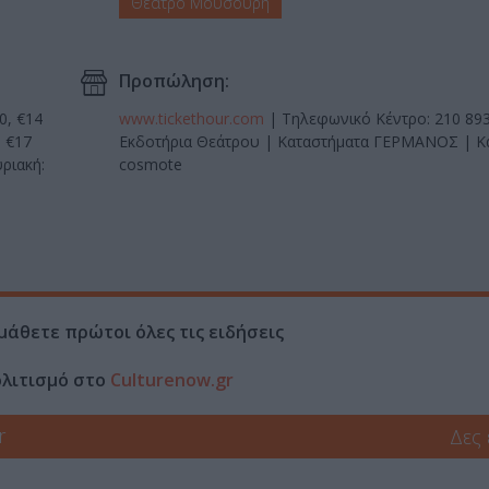
Θέατρο Μουσούρη
Προπώληση:
20, €14
www.tickethour.com
| Τηλεφωνικό Κέντρο: 210 89
, €17
Εκδοτήρια Θεάτρου | Καταστήματα ΓΕΡΜΑΝΟΣ | Κ
ριακή:
cosmote
μάθετε πρώτοι όλες τις ειδήσεις
ολιτισμό στο
Culturenow.gr
r
Δες