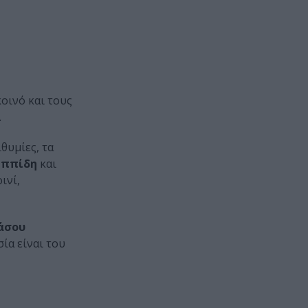
οινό και τους
.
θυμίες, τα
ιππίδη
και
ινί,
άσου
ία είναι του