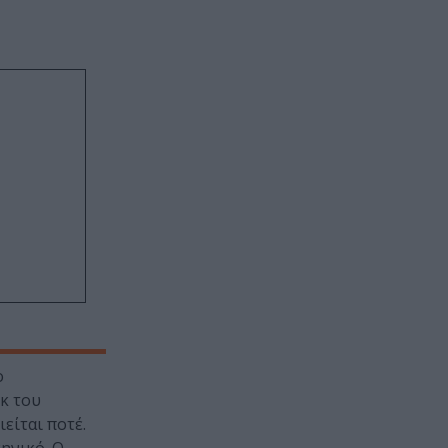
ο
κ του
είται ποτέ.