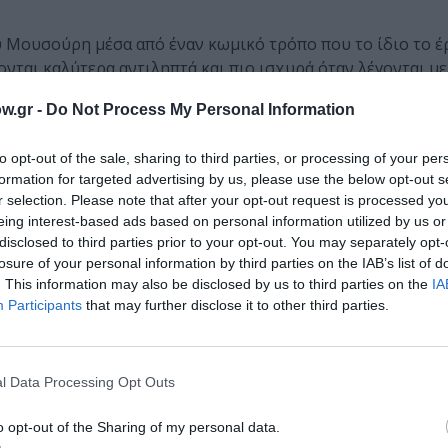
υ Μουσούρη μέσα από έναν κωμικό τρόπο που το ίδιο το έ
ονται καλύτερα αντιληπτά και πιο ισχυρά όταν λέγονται με
 κινείται γύρω από αυτόν. Και επειδή οι περισσότεροι σκε
w.gr -
Do Not Process My Personal Information
ι πιο αποτελεσματικό, επειδή πιστεύουμε ότι αυτοί που β
to opt-out of the sale, sharing to third parties, or processing of your per
formation for targeted advertising by us, please use the below opt-out s
r selection. Please note that after your opt-out request is processed y
eing interest-based ads based on personal information utilized by us or
ς Βούβαλος
» μιλάει για τα ήθη των επιχειρησιακών συνα
disclosed to third parties prior to your opt-out. You may separately opt-
losure of your personal information by third parties on the IAB’s list of
ή ή μεγάλη, και για τους ηθικούς συμβιβασμούς που ονομ
. This information may also be disclosed by us to third parties on the
IA
ου λέγεται “μπίζνες” όταν έγραψα το έργο. Καθόμουν συνή
Participants
that may further disclose it to other third parties.
ς και πώς έφευγαν. Οι επιχειρηματίες έφευγαν επικρίνοντ
υ. Στην πραγματικότητα, ήταν θυμωμένοι επειδή το έργο μι
 χωρίς ωστόσο να κάνει πολιτικές παραβολές. Γράφει γλαφ
l Data Processing Opt Outs
o opt-out of the Sharing of my personal data.