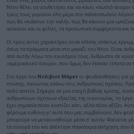
Είναι ένας χώρος ακατάστατος, βρώμικος σαν φυλακή, 
Ντον θέλει να νουθετήσει και να κάνει «σωστό άτομο» 
τρεις τους γυρνούν όλη μέρα στο παλαιοπωλείο λέγοντ
πώς θα «πιάσουν την καλή», πώς θα κάνουν μια «μπίζνα
ανίκανοι και οι φιλίες, τα προσωπικά συμφέροντα και
Οι τρεις αυτοί χαρακτήρες είναι επίσης ατάκτως ερριμμ
όπως τα πράγματα μέσα στο μαγαζί του Ντον. Είναι άν
από αυτήν λόγω του εγωϊσμού τους. Άνθρωποι σε κρίση
«αμερικανικό όνειρο», που όμως δεν έκαναν τίποτα να 
Στο έργο του
Ντέιβιντ Μάμετ
οι ψευδαισθήσεις για γ
πτώσης, πατώντας επάνω στις ανθρώπινες σχέσεις. Πρόκ
πολύ αστείο. Σήμερα, σε μια εποχή βαθιάς κρίσης, οι
ανθρωπίνων σχέσεων εξαιτίας της οικονομίας, το έργο 
έχει σημασία πόσο κοστίζει κάτι, αλλά πόσο αξίζει. Αυτ
φέρουμε ευθύνη γι’ αυτά που μας συμβαίνουν, δεν φταίν
μπορούμε να μετακινηθούμε μέσα σ’ αυτήν. Φαίνεται γ
τα σύνορά του και απέκτησε παγκόσμια απήχηση, που ό