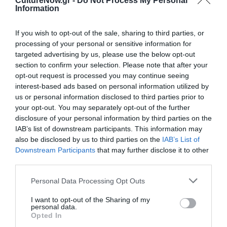
CultureNow.gr -
Do Not Process My Personal
Information
Συμπαραγωγοί:
Marblemen
(UK),
Βένια Βέργου,
Βασίλης Κωσταντιλιέρης
(Arctos)
Scripta Manent
If you wish to opt-out of the sale, sharing to third parties, or
Tattoo Studio, Athens Filmmakers’ Coop
processing of your personal or sensitive information for
targeted advertising by us, please use the below opt-out
Με την υποστήριξη του
Ελληνικού Κέντρου
section to confirm your selection. Please note that after your
opt-out request is processed you may continue seeing
Κινηματογράφου
interest-based ads based on personal information utilized by
us or personal information disclosed to third parties prior to
your opt-out. You may separately opt-out of the further
disclosure of your personal information by third parties on the
IAB’s list of downstream participants. This information may
also be disclosed by us to third parties on the
IAB’s List of
Downstream Participants
that may further disclose it to other
third parties.
Personal Data Processing Opt Outs
I want to opt-out of the Sharing of my
personal data.
Opted In