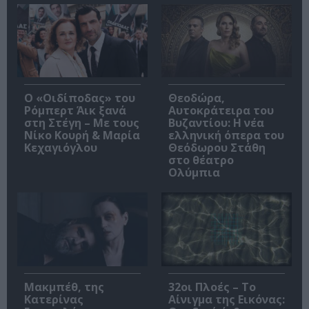
O «Οιδίποδας» του
Θεοδώρα,
Ρόμπερτ Άικ ξανά
Αυτοκράτειρα του
στη Στέγη – Με τους
Βυζαντίου: Η νέα
Νίκο Κουρή & Μαρία
ελληνική όπερα του
Κεχαγιόγλου
Θεόδωρου Στάθη
στο θέατρο
Ολύμπια
Μακμπέθ, της
32οι Πλοές – Το
Κατερίνας
Αίνιγμα της Εικόνας: