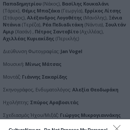
Παπαδημητρίου
(Νάκος),
Βασίλης Κουκαλάνι
(Τάρεκ),
Θέμις Μπαζάκα
(Γεωργία),
Ερρίκος Λίτσης
(Στάυρος),
Αλέξανδρος Λογοθέτης
(Μανόλης),
Ξένια
Ντάνια
(Τερέζα),
Ρέα Πεδιαδιτάκη
(Νάντια),
Σουλτάν
Αμιρ
(Χασάν) ,
Πέτρος Σαντοβίτο
(Αχιλλέας),
Αχιλλέας Κυριακίδης
(Περικλής)
Διεύθυνση Φωτογραφίας:
Jan Vogel
Μουσική:
Μίνως Μάτσας
Μοντάζ:
Γιάννης Σακαρίδης
Σκηνογράφος, Ενδυματολόγος:
Αλεξία Θεοδωράκη
Ηχολήπτης:
Σπύρος Αραβοσιτάς
Σχεδιασμός Ήχου/Μιξάζ:
Γιώργος Μικρογιαννάκης
Διεύθυνση Παραγωγής:
Κοσμάς Σπηλιωτόπουλος