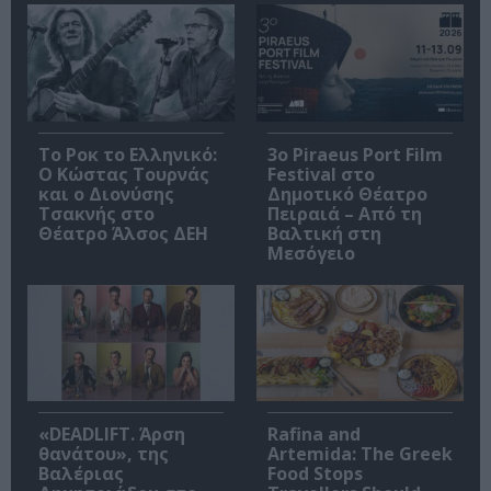
Το Ροκ το Ελληνικό:
3o Piraeus Port Film
Ο Κώστας Τουρνάς
Festival στο
και ο Διονύσης
Δημοτικό Θέατρο
Τσακνής στο
Πειραιά – Από τη
Θέατρο Άλσος ΔΕΗ
Βαλτική στη
Μεσόγειο
«DEADLIFT. Άρση
Rafina and
θανάτου», της
Artemida: The Greek
Βαλέριας
Food Stops