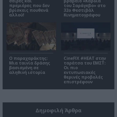
σειρές και
βραβείο «Καρδιά
πρεμιέρες που δεν
του Σαράγεβο» στο
βρίσκεις πουθενά
32ο Φεστιβάλ
αλλού!
Κινηματογράφου
Ο παραχαράκτης:
CineFIX #ΗΕΑΤ στην
Μια ταινία δράσης
ταράτσα του ΕΜΣΤ:
βασισμένη σε
Οι πιο
αληθινή ιστορία
εντυπωσιακές
θερινές προβολές
επιστρέφουν
Δημοφιλή Άρθρα