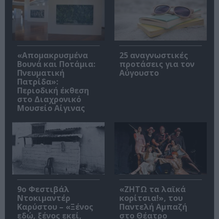
«Απομακρυσμένα
25 αναγνωστικές
Βουνά και Ποτάμια:
προτάσεις για τον
Πνευματική
Αύγουστο
Πατρίδα»:
Περιοδική έκθεση
στο Διαχρονικό
Μουσείο Αίγινας
9ο Φεστιβάλ
«ΖΗΤΩ τα λαϊκά
Ντοκιμαντέρ
κορίτσια!», του
Καρύστου – «Ξένος
Παντελή Αμπαζή
εδώ, ξένος εκεί,
στο Θέατρο