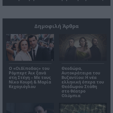
Δημοφιλή Άρθρα
O «Οιδίποδας» του
Θεοδώρα,
Ρόμπερτ Άικ ξανά
Αυτοκράτειρα του
στη Στέγη – Με τους
Βυζαντίου: Η νέα
Νίκο Κουρή & Μαρία
ελληνική όπερα του
Κεχαγιόγλου
Θεόδωρου Στάθη
στο θέατρο
Ολύμπια