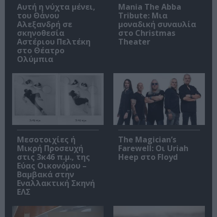
Αυτή η νύχτα μένει,
Mania The Abba
του Θάνου
Tribute: Μια
Αλεξανδρή σε
μοναδική συναυλία
σκηνοθεσία
στο Christmas
Αστέριου Πελτέκη
Theater
στο Θέατρο
Ολύμπια
Μεσοτοιχίες ή
The Magician’s
Μικρή Προσευχή
Farewell: Οι Uriah
στις 3κ46 π.μ., της
Heep στο Floyd
Εύας Οικονόμου –
Βαμβακά στην
Εναλλακτική Σκηνή
ΕΛΣ