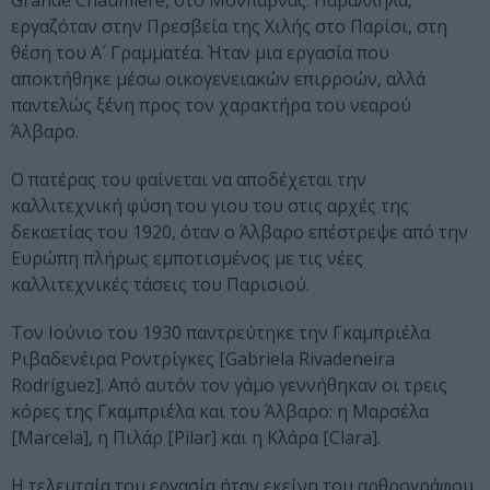
Grande Chaumière, στο Μονπαρνάς. Παράλληλα,
εργαζόταν στην Πρεσβεία της Χιλής στο Παρίσι, στη
θέση του Α´ Γραμματέα. Ήταν μια εργασία που
αποκτήθηκε μέσω οικογενειακών επιρροών, αλλά
παντελώς ξένη προς τον χαρακτήρα του νεαρού
Άλβαρο.
Ο πατέρας του φαίνεται να αποδέχεται την
καλλιτεχνική φύση του γιου του στις αρχές της
δεκαετίας του 1920, όταν ο Άλβαρο επέστρεψε από την
Ευρώπη πλήρως εμποτισμένος με τις νέες
καλλιτεχνικές τάσεις του Παρισιού.
Τον Ιούνιο του 1930 παντρεύτηκε την Γκαμπριέλα
Ριβαδενέιρα Ροντρίγκες [Gabriela Rivadeneira
Rodríguez]. Από αυτόν τον γάμο γεννήθηκαν οι τρεις
κόρες της Γκαμπριέλα και του Άλβαρο: η Μαρσέλα
[Marcela], η Πιλάρ [Pilar] και η Κλάρα [Clara].
Η τελευταία του εργασία ήταν εκείνη του αρθρογράφου