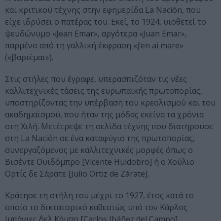
και κριτικού τέχνης στην εφημερίδα La Nación, που
είχε ιδρύσει ο πατέρας του. Εκεί, το 1924, υιοθετεί το
ψευδώνυμο «Jean Emar», αργότερα «Juan Emar»,
παρμένο από τη γαλλική έκφραση «j’en ai mare»
(«βαριέμαι»).
Στις στήλες που έγραφε, υπερασπιζόταν τις νέες
καλλιτεχνικές τάσεις της ευρωπαϊκής πρωτοπορίας,
υποστηρίζοντας την υπέρβαση του κρεολισμού και του
ακαδημαϊσμού, που ήταν της μόδας εκείνα τα χρόνια
στη Χιλή. Μετέτρεψε τη σελίδα τέχνης που διατηρούσε
στη La Nación σε ένα καταφύγιο της πρωτοπορίας,
συνεργαζόμενος με καλλιτεχνικές μορφές όπως ο
Βισέντε Ουιδόμπρο [Vicente Huidobro] ή ο Χούλιο
Ορτίς δε Σάρατε [Julio Ortiz de Zárate].
Κράτησε τη στήλη του μέχρι το 1927, έτος κατά το
οποίο το δικτατορικό καθεστώς υπό τον Κάρλος
Ιμπάνιες δελ Κάμπο [Carlos Ibáñez del Campo]