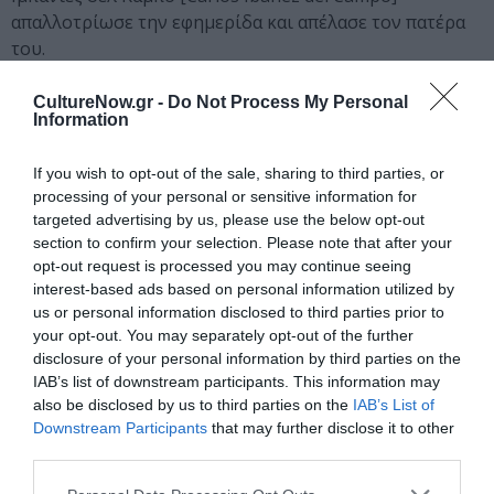
απαλλοτρίωσε την εφημερίδα και απέλασε τον πατέρα
του.
Ύστερα από αυτό το τραυματικό γεγονός, ο Εμάρ
CultureNow.gr -
Do Not Process My Personal
Information
αφοσιώνεται στη συγγραφή και εκδίδει τις
νουβέλες Ayer, Unaño και Miltín 1934 (όλες το 1935) και
If you wish to opt-out of the sale, sharing to third parties, or
τη συλλογή διηγημάτων Diez (1937). Βλέποντας την
processing of your personal or sensitive information for
αδιαφορία κοινού και κριτικών για τα βιβλία του, ο
targeted advertising by us, please use the below opt-out
συγγραφέας εξαφανίζεται από τον καλλιτεχνικό χώρο
section to confirm your selection. Please note that after your
και αφοσιώνεται σχεδόν αποκλειστικά στη συγγραφή
opt-out request is processed you may continue seeing
του εκτεταμένου μυθιστορήματός του, Umbral. Ο Εμάρ
interest-based ads based on personal information utilized by
άρχισε να γράφει αυτό που έμελλε να είναι το τελευταίο
us or personal information disclosed to third parties prior to
έργο του το 1942 και δεν το εγκατέλειψε μέχρι τον
your opt-out. You may separately opt-out of the further
disclosure of your personal information by third parties on the
θάνατό του. Το Umbral αποτελείται από πέντε τόμους
IAB’s list of downstream participants. This information may
(πάνω από πέντε χιλιάδες δακτυλόγραφες σελίδες) και
also be disclosed by us to third parties on the
IAB’s List of
εκδόθηκε στην τελική του μορφή το 1996.
Downstream Participants
that may further disclose it to other
third parties.
Μεταξύ 1947 και 1958, ο Χουάν Εμάρ ασχολήθηκε
εντατικά με τη ζωγραφική, δημιουργώντας 244 πίνακες,