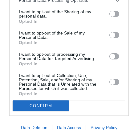
Personal Data Processing Opt Outs
οι περισσότεροι από τους οποίους φιλοτεχνήθηκαν,
I want to opt-out of the Sharing of my
μεταξύ 1953 και 1956, στις Κάννες της Γαλλίας.
personal data.
Opted In
Ταυτότητα
I want to opt-out of the Sale of my
Personal Data.
Opted In
Πληροφορίες έκδοσης:
Εκδόσεις Αλεξάνδρεια, Σελίδες:
184, Τιμή: 11,93€, ISBN: 978-618-223-090-9 | Μετάφραση:
I want to opt-out of processing my
Κωνσταντίνος Παλαιολόγος
Personal Data for Targeted Advertising.
Opted In
Ακολουθήστε το Culturenow.gr στο
Google News
και
I want to opt-out of Collection, Use,
Retention, Sale, and/or Sharing of my
μάθετε πρώτοι όλες τις ειδήσεις
Personal Data that Is Unrelated with the
Purposes for which it was collected.
Opted In
Δείτε όλα τα
τελευταία νέα
για την Τέχνη και τον
Πολιτισμό στο
Culturenow.gr
CONFIRM
Νέοι Διαγωνισμοί
❯
Data Deletion
Data Access
Privacy Policy
Tags