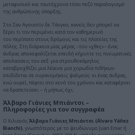
μεταφυσικό και ταυτόχρονα τόσο πεζό παραλογισμό
της ανθρώπινης ύπαρξης.
Στο Σαν Αγουστίν δε Τάνγκο, κανείς δεν μπορεί να
ξέρει τι τον περιμένει κατά τον καθημερινό
του περίπατο στους δρόμους και τις πλατείες της
πόλης. Στη διάρκεια μίας μέρας –του «χθες»– ένας
άνδρας αποκεφαλίζεται επειδή κήρυττε τις πνευματικές
απολαύσεις του σεξ· μια στρουθοκάμηλος
καταβροχθίζει μια λέαινα· μια χορωδία πιθήκων
επιδίδεται σε ουρανομήκεις ψαλμούς· κι ένας άνδρας,
ενώ ουρεί, πέφτει στο κενό του χρόνου και καταφέρνει
να δραπετεύσει – ή μήπως όχι;
Άλβαρο Γιάνιες Μπιάντσι –
Πληροφορίες για τον συγγραφέα
Ο Χιλιανός
Άλβαρο Γιάνιες Μπιάντσι (Álvaro Yáñez
Bianchi)
, γνωστότερος με το ψευδώνυμο Juan Emar ή