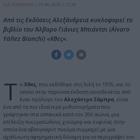
CULTURENOW
/
19-06-2025
/ 12:39
Από τις Εκδόσεις Αλεξάνδρεια κυκλοφορεί το
βιβλίο του Άλβαρο Γιάνιες Μπιάντσι (Álvaro
Yáñez Bianchi) «Χθες».
Τ
ο
Χθες
, που εκδόθηκε στη Χιλή το 1935, και το
οποίο στην παρούσα έκδοση συνοδεύεται από
έναν πρόλογο του
Αλεχάντρο Σάμπρα
, είναι
ένα από τα πιο ιδιαίτερα μυθιστορήματα που
γράφτηκαν στα ισπανικά κατά τον 20ό αιώνα, μια
επίδειξη πνευματώδους χιούμορ και ευφυΐας στην
οποία ένα αβανγκάρντ πνεύμα συμμαχεί με μια
αχαλίνωτη αφηγηματική δύναμη για να περιγράψει τον