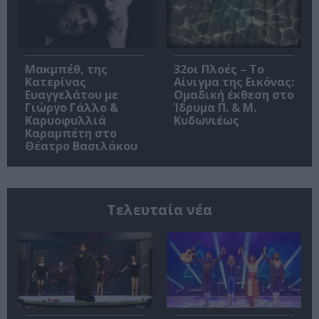
Μακμπέθ, της
32οι Πλοές – Το
Κατερίνας
Αίνιγμα της Εικόνας:
Ευαγγελάτου με
Ομαδική έκθεση στο
Γιώργο Γάλλο &
Ίδρυμα Π. & Μ.
Καρυοφυλλιά
Κυδωνιέως
Καραμπέτη στο
Θέατρο Βασιλάκου
Τελευταία νέα