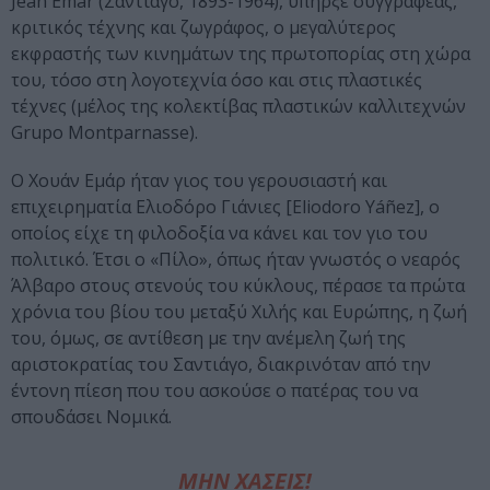
Jean Emar (Σαντιάγο, 1893-1964), υπήρξε συγγραφέας,
κριτικός τέχνης και ζωγράφος, ο μεγαλύτερος
εκφραστής των κινημάτων της πρωτοπορίας στη χώρα
του, τόσο στη λογοτεχνία όσο και στις πλαστικές
τέχνες (μέλος της κολεκτίβας πλαστικών καλλιτεχνών
Grupo Montparnasse).
Ο Χουάν Εμάρ ήταν γιος του γερουσιαστή και
επιχειρηματία Ελιοδόρο Γιάνιες [Eliodoro Yáñez], ο
οποίος είχε τη φιλοδοξία να κάνει και τον γιο του
πολιτικό. Έτσι ο «Πίλο», όπως ήταν γνωστός ο νεαρός
Άλβαρο στους στενούς του κύκλους, πέρασε τα πρώτα
χρόνια του βίου του μεταξύ Χιλής και Ευρώπης, η ζωή
του, όμως, σε αντίθεση με την ανέμελη ζωή της
αριστοκρατίας του Σαντιάγο, διακρινόταν από την
έντονη πίεση που του ασκούσε ο πατέρας του να
σπουδάσει Νομικά.
ΜΗΝ ΧΑΣΕΙΣ!