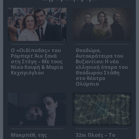
O «Οιδίποδας» του
Θεοδώρα,
Ρόμπερτ Άικ ξανά
Αυτοκράτειρα του
στη Στέγη – Με τους
Βυζαντίου: Η νέα
Νίκο Κουρή & Μαρία
ελληνική όπερα του
Κεχαγιόγλου
Θεόδωρου Στάθη
στο θέατρο
Ολύμπια
Μακμπέθ, της
32οι Πλοές – Το