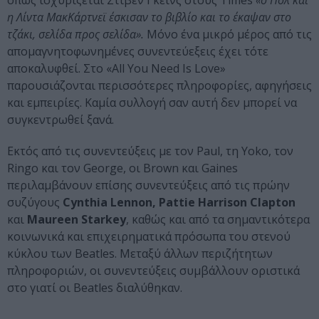
όπως ισχυρίζεται Στίβεν Γκέινς στους Times
«ο Πολ και
η Λίντα ΜακΚάρτνεϊ έσκισαν το βιβλίο και το έκαψαν στο
τζάκι, σελίδα προς σελίδα».
Μόνο ένα μικρό μέρος από τις
απομαγνητοφωνημένες συνεντεύεξεις έχει τότε
αποκαλυφθεί. Στο «All You Need Is Love»
παρουσιάζονται περισσότερες πληροφορίες, αφηγήσεις
και εμπειρίες. Καμία συλλογή σαν αυτή δεν μπορεί να
συγκεντρωθεί ξανά.
Εκτός από τις συνεντεύξεις με τον Paul, τη Yoko, τον
Ringo και τον George, οι Brown και Gaines
περιλαμβάνουν επίσης συνεντεύξεις από τις πρώην
συζύγους
Cynthia Lennon, Pattie Harrison Clapton
και
Maureen Starkey
, καθώς και από τα σημαντικότερα
κοινωνικά και επιχειρηματικά πρόσωπα του στενού
κύκλου των Beatles. Μεταξύ άλλων περιζήτητων
πληροφοριών, οι συνεντεύξεις συμβάλλουν οριστικά
στο γιατί οι Beatles διαλύθηκαν.