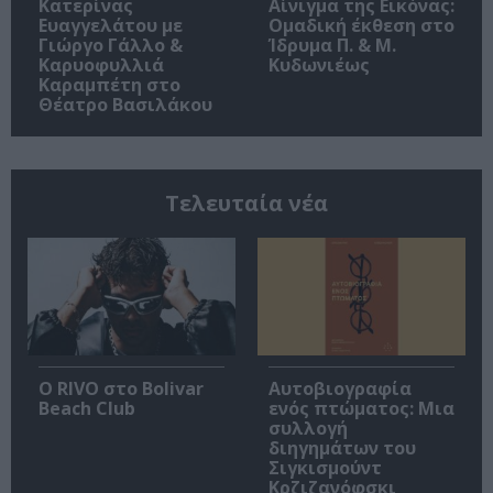
Κατερίνας
Αίνιγμα της Εικόνας:
Ευαγγελάτου με
Ομαδική έκθεση στο
Γιώργο Γάλλο &
Ίδρυμα Π. & Μ.
Καρυοφυλλιά
Κυδωνιέως
Καραμπέτη στο
Θέατρο Βασιλάκου
Τελευταία νέα
Ο RIVO στο Bolivar
Αυτοβιογραφία
Beach Club
ενός πτώματος: Μια
συλλογή
διηγημάτων του
Σιγκισμούντ
Κρζιζανόφσκι