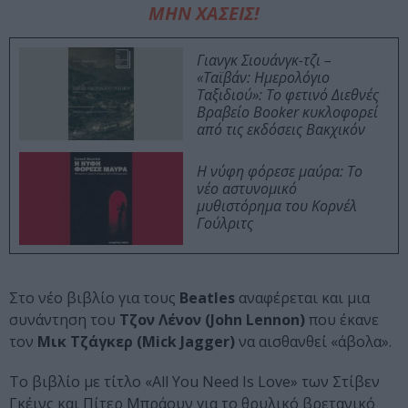
ΜΗΝ ΧΑΣΕΙΣ!
Γιανγκ Σιουάνγκ-τζι –
«Ταϊβάν: Ημερολόγιο
Ταξιδιού»: Το φετινό Διεθνές
Βραβείο Booker κυκλοφορεί
από τις εκδόσεις Βακχικόν
Η νύφη φόρεσε μαύρα: Το
νέο αστυνομικό
μυθιστόρημα του Κορνέλ
Γούλριτς
Στο νέο βιβλίο για τους
Beatles
αναφέρεται και μια
συνάντηση του
Τζον Λένον
(John Lennon)
που έκανε
τον
Μικ Τζάγκερ
(Mick Jagger)
να αισθανθεί «άβολα».
Το βιβλίο με τίτλο «All You Need Is Love» των Στίβεν
Γκέινς και Πίτερ Μπράουν για το θρυλικό βρετανικό