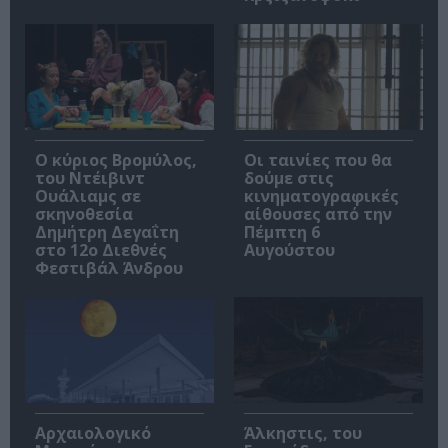
O κύριος Βρομύλος,
Οι ταινίες που θα
του Ντέιβιντ
δούμε στις
Ουάλιαμς σε
κινηματογραφικές
σκηνοθεσία
αίθουσες από την
Δημήτρη Δεγαΐτη
Πέμπτη 6
στο 12ο Διεθνές
Αυγούστου
Φεστιβάλ Άνδρου
Αρχαιολογικό
Άλκηστις, του