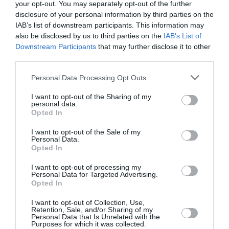
Newsletter
your opt-out. You may separately opt-out of the further
disclosure of your personal information by third parties on the
Κάθε βδομάδα στο e-mail σας τα τελευταία νέα για
IAB’s list of downstream participants. This information may
την Τέχνη και τον Πολιτισμό!
also be disclosed by us to third parties on the
IAB’s List of
Downstream Participants
that may further disclose it to other
third parties.
Personal Data Processing Opt Outs
Ακολουθήστε το Culturenow.gr
I want to opt-out of the Sharing of my
personal data.
Opted In
I want to opt-out of the Sale of my
Personal Data.
Opted In
Σχετικά Άρθρα
I want to opt-out of processing my
Personal Data for Targeted Advertising.
Opted In
I want to opt-out of Collection, Use,
Retention, Sale, and/or Sharing of my
Personal Data that Is Unrelated with the
Purposes for which it was collected.