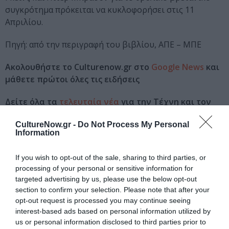
συγκρότημα πρόκειται να κυκλοφορήσει στις 11
Απριλίου.
Πηγή: από την περιγραφή του βιβλίου, ΑΠΕ – ΜΠΕ
Ακολουθήστε το Culturenow.gr στο
Google News
και
μάθετε πρώτοι όλες τις ειδήσεις
Δείτε όλα τα
τελευταία νέα
για την Τέχνη και τον
Πολιτισμό στο
Culturenow.gr
CultureNow.gr -
Do Not Process My Personal
Information
Νέοι Διαγωνισμοί
❯
If you wish to opt-out of the sale, sharing to third parties, or
Tags
processing of your personal or sensitive information for
targeted advertising by us, please use the below opt-out
THE BEATLES
ΒΙΟΓΡΑΦΙΕΣ
ΔΟΚΙΜΙΑ - ΜΕΛΕΤΕΣ
section to confirm your selection. Please note that after your
opt-out request is processed you may continue seeing
ΞΕΝΟΙ ΣΥΓΓΡΑΦΕΙΣ
interest-based ads based on personal information utilized by
us or personal information disclosed to third parties prior to