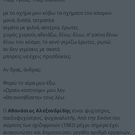
με το σχήμα μου κόβω τα σχήματα του κόσμου
μονά, διπλά, τετραπλά
γεμάτα με φιλιά, αστέρια, έρωτες
χυμός χυμούς αδειάζω, δίνω, δίνω, σ’ εσένα δίνω
δίνω τον κόσμο, το κενό γεμίζω έρωτες, ρωτώ:
αν δεν γεμίσεις με σκατά
μπορείς να έχεις προσδοκίες;
Αν δρας, άνδρας;
Φορώ το αίμα μου έξω.
«Ωραίο κοστούμι» μου λεν.
«Θα συνηθίσετε» τους λέω.
Ο
Αθανάσιος Αλεξανδρίδης
είναι ψυχίατρος,
παιδοψυχίατρος, ψυχαναλυτής. Από την
Εικόνα του
σώματος των σχιζοφρενών
(1982) μέχρι σήμερα έχει
ανακοινώσει και δημοσιεύσει μεγάλο αριθμό εργασιών