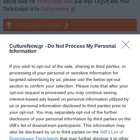
Δείτε όλα τα
τελευταία νέα
για την Τέχνη και τον
Πολιτισμό στο
Culturenow.gr
Νέοι Διαγωνισμοί
❯
Tags
CultureNow.gr -
Do Not Process My Personal
Information
ΕΚΔΟΣΕΙΣ ΙΚΑΡΟΣ
If you wish to opt-out of the sale, sharing to third parties, or
Newsletter
processing of your personal or sensitive information for
targeted advertising by us, please use the below opt-out
Κάθε βδομάδα στο e-mail σας τα τελευταία νέα για
section to confirm your selection. Please note that after your
την Τέχνη και τον Πολιτισμό!
opt-out request is processed you may continue seeing
interest-based ads based on personal information utilized by
us or personal information disclosed to third parties prior to
your opt-out. You may separately opt-out of the further
disclosure of your personal information by third parties on the
IAB’s list of downstream participants. This information may
Ακολουθήστε το Culturenow.gr
also be disclosed by us to third parties on the
IAB’s List of
Downstream Participants
that may further disclose it to other