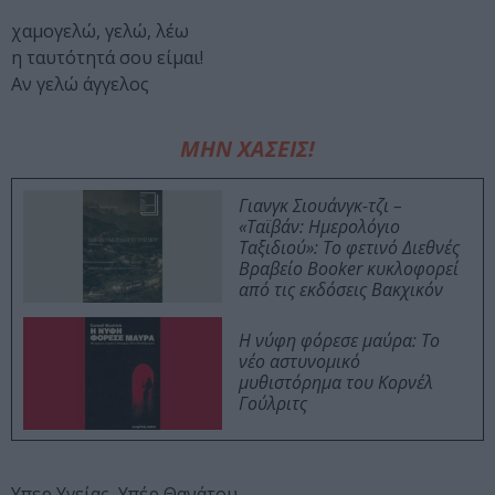
χαμογελώ, γελώ, λέω
η ταυτότητά σου είμαι!
Αν γελώ άγγελος
ΜΗΝ ΧΑΣΕΙΣ!
Γιανγκ Σιουάνγκ-τζι –
«Ταϊβάν: Ημερολόγιο
Ταξιδιού»: Το φετινό Διεθνές
Βραβείο Booker κυκλοφορεί
από τις εκδόσεις Βακχικόν
Η νύφη φόρεσε μαύρα: Το
νέο αστυνομικό
μυθιστόρημα του Κορνέλ
Γούλριτς
Υπερ Υγείας, Υπέρ Θανάτου