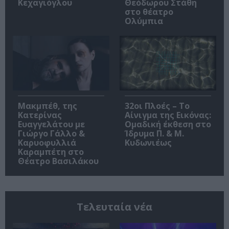
Κεχαγιόγλου
Θεόδωρου Στάθη
στο θέατρο
Ολύμπια
Μακμπέθ, της
32οι Πλοές – Το
Κατερίνας
Αίνιγμα της Εικόνας:
Ευαγγελάτου με
Ομαδική έκθεση στο
Γιώργο Γάλλο &
Ίδρυμα Π. & Μ.
Καρυοφυλλιά
Κυδωνιέως
Καραμπέτη στο
Θέατρο Βασιλάκου
Τελευταία νέα