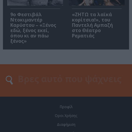
9ο Φεστιβάλ
«ΖΗΤΩ τα λαϊκά
Ντοκιμαντέρ
κορίτσια!», του
Καρύστου – «Ξένος
Παντελή Αμπαζή
εδώ, ξένος εκεί,
στο Θέατρο
όπου κι αν πάω
Ρεματιάς
ξένος»
Προφίλ
Οροι Χρήσης
Διαφήμιση