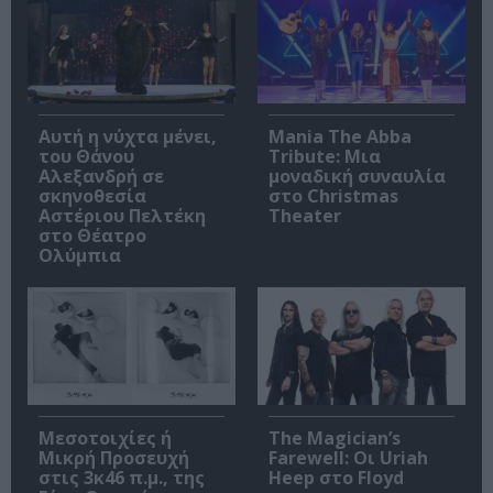
Αυτή η νύχτα μένει,
Mania The Abba
του Θάνου
Tribute: Μια
Αλεξανδρή σε
μοναδική συναυλία
σκηνοθεσία
στο Christmas
Αστέριου Πελτέκη
Theater
στο Θέατρο
Ολύμπια
Μεσοτοιχίες ή
The Magician’s
Μικρή Προσευχή
Farewell: Οι Uriah
στις 3κ46 π.μ., της
Heep στο Floyd