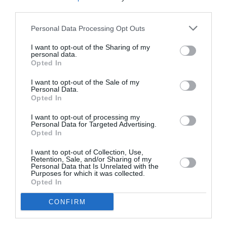
third parties.
Personal Data Processing Opt Outs
Σχετικά Άρθρα
I want to opt-out of the Sharing of my
personal data.
Opted In
I want to opt-out of the Sale of my
Personal Data.
Opted In
I want to opt-out of processing my
Η μακρά λίστα με
Έκθεση Βιβλίου
Personal Data for Targeted Advertising.
τις υποψηφιότητες
2026 στο Ναύπλιο
Opted In
για το Βραβείο
Booker 2026
I want to opt-out of Collection, Use,
Retention, Sale, and/or Sharing of my
Personal Data that Is Unrelated with the
Purposes for which it was collected.
Opted In
CONFIRM