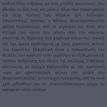
σωθικά./Είναι ο θρήνος για τους χιλιάδες άγνωστους/…που
έδωσαν τη ζωή τους για μένα.
»), θέμα που παρατηρείται
και στην ποίηση του Μέσκου (βλ. Ανώνυμοι
Επαναστάτες). Ωστόσο, ο Μέσκος αποστασιοποιείται
ακόμη περισσότερο από τα γεγονότα και δίνει στο
ποίημά του «αυτό που μένει» από την απώλεια,
κάνοντας τη θεματική των χαμένων φίλων πιο γενική,
και όχι άμεσα εφαπτόμενη με τους χαμένους φίλους
του Εμφυλίου. Εξαιρετική είναι η ενσωμάτωση του
θέματος του κρασιού στην ευρύτερη αυτή θεματική ως
τρόπου απάλυνσης του πόνου της απώλειας. Ο Μέσκος
κλείνοντας το ποίημα Καρμανιόλα με την προτροπή
«
ώρα για κρασί/κόντρα!
» φέρνει στο μυαλό του
αναγνώστη πολλές αντίστοιχες προτροπές, από το «νυν
χρή μεθύσθην» και το «nuncestbibendum» μέχρι το
καβαφικό «δότε να πίω».