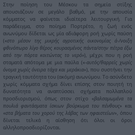
Στην ποίηση του Μέσκου τα σημεία στίξης
απουσιάζουν σε μεγάλο βαθμό, με την απουσία
κόμματος να φαίνεται ιδιαίτερα λειτουργική. Για
παράδειγμα, στο ποίημα Πορτρέτο, η ζωή ενός
ανωνύμου δίδεται ως μία αδιάφορη ροή χωρίς παύση
(«
στο μέσον της μικρής αγροτικής οικονομίας ά-/νοιξη
φθινόπωρο λίγο θέρος κουρασμένος πάντα/στην πέτρα έξω
από την πόρτα κοιτώντας το νερό»
), μέχρι που η ροή
σταματά απότομα με μια παύλα («
-αυτός/θαρρείς χωρίς
όνομα χωρίς όνειρα τάχα και μεράκια
»), που συστήνει την
τραγική ταυτότητα του (ακόμη) ανωνύμου. Το ασύνδετο
χωρίς κόμματα σχήμα δίνει επίσης στον ποιητή τη
δυνατότητα να αναπτύσσει σχήματα πολλαπλού
προσδιορισμού, όπως στον στίχο «
βαλσαμωμένα τα
πουλιά φαντάσματα ίσκιων βούρκωμα του πένθους
» και
«
στα βήματα του χορού της λάβας των ηφαιστείων
», όπου
δίνεται τελικά η αίσθηση ότι όλοι οι όροι
αλληλοπροσδιορίζονται.