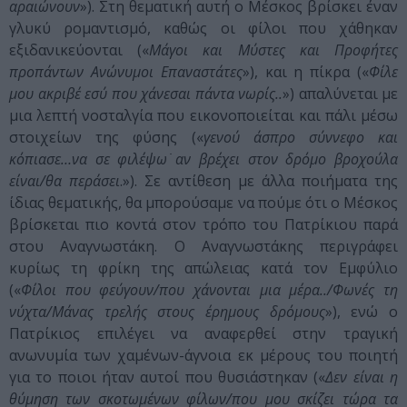
αραιώνουν
»). Στη θεματική αυτή ο Μέσκος βρίσκει έναν
γλυκύ ρομαντισμό, καθώς οι φίλοι που χάθηκαν
εξιδανικεύονται («
Μάγοι και Μύστες και Προφήτες
προπάντων Ανώνυμοι Επαναστάτες
»), και η πίκρα («
Φίλε
μου ακριβέ εσύ που χάνεσαι πάντα νωρίς..
») απαλύνεται με
μια λεπτή νοσταλγία που εικονοποιείται και πάλι μέσω
στοιχείων της φύσης («
γενού άσπρο σύννεφο και
κόπιασε…να σε φιλέψω ̇αν βρέχει στον δρόμο βροχούλα
είναι/θα περάσει
.»). Σε αντίθεση με άλλα ποιήματα της
ίδιας θεματικής, θα μπορούσαμε να πούμε ότι ο Μέσκος
βρίσκεται πιο κοντά στον τρόπο του Πατρίκιου παρά
στου Αναγνωστάκη. Ο Αναγνωστάκης περιγράφει
κυρίως τη φρίκη της απώλειας κατά τον Εμφύλιο
(«
Φίλοι που φεύγουν/που χάνονται μια μέρα../Φωνές τη
νύχτα/Μάνας τρελής στους έρημους δρόμους
»), ενώ ο
Πατρίκιος επιλέγει να αναφερθεί στην τραγική
ανωνυμία των χαμένων-άγνοια εκ μέρους του ποιητή
για το ποιοι ήταν αυτοί που θυσιάστηκαν («
Δεν είναι η
θύμηση των σκοτωμένων φίλων/που μου σκίζει τώρα τα