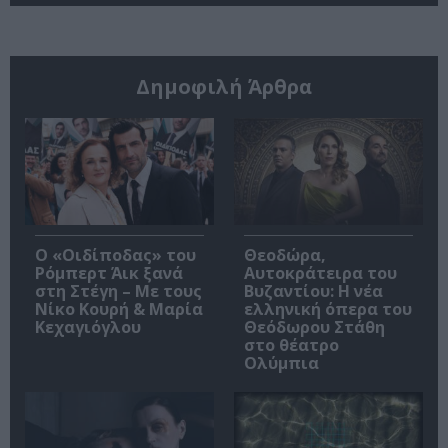
Δημοφιλή Άρθρα
O «Οιδίποδας» του
Θεοδώρα,
Ρόμπερτ Άικ ξανά
Αυτοκράτειρα του
στη Στέγη – Με τους
Βυζαντίου: Η νέα
Νίκο Κουρή & Μαρία
ελληνική όπερα του
Κεχαγιόγλου
Θεόδωρου Στάθη
στο θέατρο
Ολύμπια