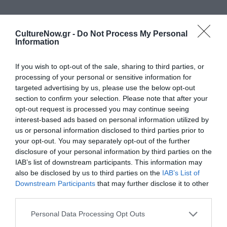
Αυτή η απουσία στίξης είναι που δίνει στην ποίηση του
CultureNow.gr -
Do Not Process My Personal
Information
Μέσκου μια ωραία ελευθερία ρυθμού· η μουσικότητα
δηλαδή δεν είναι αυστηρή, καθώς τα ποιήματα του
If you wish to opt-out of the sale, sharing to third parties, or
Μέσκου θα μπορούσαν να απαγγελθούν με
processing of your personal or sensitive information for
διαφορετικές προσεγγίσεις. Σ’ αυτό το αποτέλεσμα
targeted advertising by us, please use the below opt-out
συνάδει και η αλλαγή στίχου σε φαινομενικά τυχαία
section to confirm your selection. Please note that after your
σημεία, τέμνοντας λέξεις, νοήματα και συντακτικά
opt-out request is processed you may continue seeing
σχήματα συχνά (π.χ. τοποθέτηση χρονικών
interest-based ads based on personal information utilized by
προσδιορισμών -όταν, ενώ- στο τέλος του στίχου), που
us or personal information disclosed to third parties prior to
δίνει μια αίσθηση συνεχούς κίνησης απαλλαγμένης από
your opt-out. You may separately opt-out of the further
disclosure of your personal information by third parties on the
την αυστηρότητα. Όπως και στο προηγούμενο
IAB’s list of downstream participants. This information may
παράδειγμα, έτσι και σε άλλα ποιήματα, είναι κυρίως οι
also be disclosed by us to third parties on the
IAB’s List of
παύλες που δηλώνουν μια αλλαγή φωνής, συχνά πιο
Downstream Participants
that may further disclose it to other
προσωπικής, και που συνήθως ταυτίζονται με μια
third parties.
φιλοσοφική διάθεση
(«-κάποτε ρωτούσε τώρα γνωρίζει/
όταν χάνονται που πάνε…
», «
όνειρο ήταν -όνειρο είναι;
»).
Personal Data Processing Opt Outs
Πολλές φορές βέβαια η μουσικότητα δίδεται