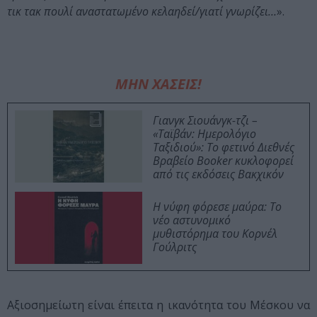
τικ τακ πουλί αναστατωμένο κελαηδεί/γιατί γνωρίζει…
».
ΜΗΝ ΧΑΣΕΙΣ!
Γιανγκ Σιουάνγκ-τζι –
«Ταϊβάν: Ημερολόγιο
Ταξιδιού»: Το φετινό Διεθνές
Βραβείο Booker κυκλοφορεί
από τις εκδόσεις Βακχικόν
Η νύφη φόρεσε μαύρα: Το
νέο αστυνομικό
μυθιστόρημα του Κορνέλ
Γούλριτς
Αξιοσημείωτη είναι έπειτα η ικανότητα του Μέσκου να