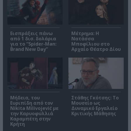
Εισπράξεις πάνω
Μέτρημα: Η
από 1 δισ. δολάρια
Νατάσσα
για το “Spider-Man:
Μποφίλιου στο
Brand New Day”
Αρχαίο Θέατρο Δίου
Μήδεια, του
Στάθης Γκότσης: Το
Ευριπίδη από τον
Μουσείο ως
Nikita Milivojević με
Δυναμικό Εργαλείο
την Καρυοφυλλιά
Κριτικής Μάθησης
Καραμπέτη στην
Κρήτη