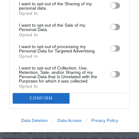
I want to opt-out of the Sharing of my
περισσότερο τονικά παρά «στιχουργικά»: ο ποιητής,
personal data.
Opted In
δηλαδή, δηλώνει τη μετάβαση σε άλλη ενότητα, όχι με
την αλλαγή στίχου, αλλά τοποθετώντας στην αρχή της
I want to opt-out of the Sale of my
ενότητας λέξεις που τονίζονται ομοίως (π.χ. στην
Personal Data.
Opted In
προπαραλήγουσα) («
κάλπης ο Επιτάφιος μαύρες οι
παπαρούνες…μόνον η μάνα..
»).
I want to opt-out of processing my
Personal Data for Targeted Advertising.
Opted In
I want to opt-out of Collection, Use,
Εν κατακλείδι, η ποίηση του Μέσκου είναι μια ποίηση
Retention, Sale, and/or Sharing of my
Personal Data that Is Unrelated with the
αρκετά αποκαλυπτική, με την έννοια ότι μέσα και
Purposes for which it was collected.
τρόποι που χρησιμοποιεί ο ποιητής συνεχίζουν να
Opted In
αποκαλύπτουν και να αποκαλύπτονται ακόμη και μετά
CONFIRM
από πολλές αναγνώσεις. Το μόνο που ίσως να αναμένει
ακόμη ο αναγνώστης είναι η «ποιητική εκμετάλλευση»
ακόμη περισσότερων στοιχείων Φύσης, και μια πιο
Data Deletion
Data Access
Privacy Policy
ξεκάθαρη αναφορά σε συγκεκριμένα θέματα ανά το
ποίημα, παρά σε μια πολυεπίπεδη στόχευση πολλών
ανησυχιών μέσα στο ίδιο ποίημα (κάτι που έγινε για