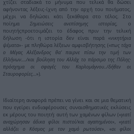
χτίζει σταδιακά το μήνυμα που τελικά θα δώσει
αφήνοντας λέξεις-ίχνη από την αρχή του ποιήματος,
μέχρι να δηλώσει κάτι ξεκάθαρα στο τέλος. Στο
ποίημα
Σημειώσεις ανεπίσημης ιστορίας,
ο
ποιητήςπροετοιμάζει το έδαφος πριν την τελική
δήλωση -ότι η ιστορία δεν είναι παρά «
νικητήρια
ψέματα
»- με πληθώρα λέξεων αμφισβήτησης («
πως τάχα
ο Μέγας Αλέξανδρος θα’ παιρνε πίσω την τιμή των
Ελλήνων…./και βούληση του Αλλάχ το πάρσιμο της Πόλης·
πρόσχημα οι σφαγές του Καρλομάγνου../δήθεν οι
Σταυροφορίες…
»).
Ιδιαίτερη αναφορά πρέπει να γίνει και σε μια θεματική
που εγείρει ενδιαφέρουσες συναισθηματικές εκλύσεις
εκ μέρους του ποιητή: αυτή των χαμένων φίλων («
γιατί
αναχώρησαν άδικα φίλοι πιστοί/και αγαπημένοι
», «
γιατί
αλλάζει ο Κόσμος με τον χαμό ρωτούσε
», «
οι φίλοι