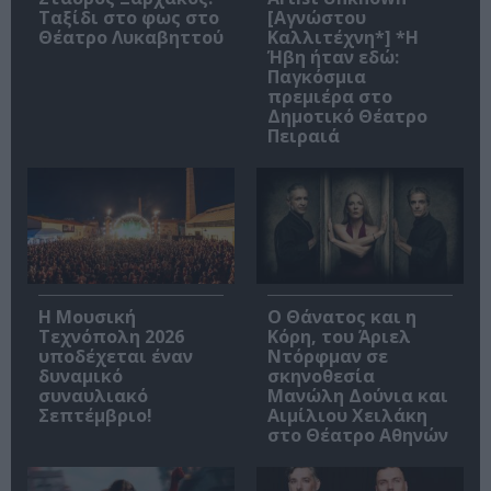
Ταξίδι στο φως στο
[Αγνώστου
Θέατρο Λυκαβηττού
Καλλιτέχνη*] *Η
Ήβη ήταν εδώ:
Παγκόσμια
πρεμιέρα στο
Δημοτικό Θέατρο
Πειραιά
Η Μουσική
Ο Θάνατος και η
Τεχνόπολη 2026
Κόρη, του Άριελ
υποδέχεται έναν
Ντόρφμαν σε
δυναμικό
σκηνοθεσία
συναυλιακό
Μανώλη Δούνια και
Σεπτέμβριο!
Αιμίλιου Χειλάκη
στο Θέατρο Αθηνών