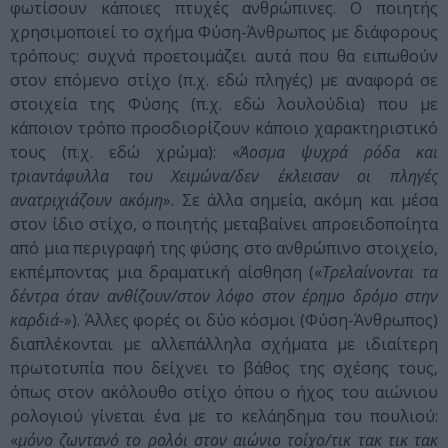
φωτίσουν κάποιες πτυχές ανθρώπινες. Ο ποιητής
χρησιμοποιεί το σχήμα Φύση-Άνθρωπος με διάφορους
τρόπους: συχνά προετοιμάζει αυτά που θα ειπωθούν
στον επόμενο στίχο (π.χ. εδώ πληγές) με αναφορά σε
στοιχεία της Φύσης (π.χ. εδώ λουλούδια) που με
κάποιον τρόπο προσδιορίζουν κάποιο χαρακτηριστικό
τους (π.χ. εδώ χρώμα): «
Άοσμα ψυχρά ρόδα και
τριαντάφυλλα του Χειμώνα/δεν έκλεισαν οι πληγές
ανατριχιάζουν ακόμη
». Σε άλλα σημεία, ακόμη και μέσα
στον ίδιο στίχο, ο ποιητής μεταβαίνει απροειδοποίητα
από μια περιγραφή της φύσης στο ανθρώπινο στοιχείο,
εκπέμποντας μια δραματική αίσθηση («
Τρελαίνονται τα
δέντρα όταν ανθίζουν/στον λόφο στον έρημο δρόμο στην
καρδιά-
»). Άλλες φορές οι δύο κόσμοι (Φύση-Άνθρωπος)
διαπλέκονται με αλλεπάλληλα σχήματα με ιδιαίτερη
πρωτοτυπία που δείχνει το βάθος της σχέσης τους,
όπως στον ακόλουθο στίχο όπου ο ήχος του αιώνιου
ρολογιού γίνεται ένα με το κελάηδημα του πουλιού:
«
μόνο ζωντανό το ρολόι στον αιώνιο τοίχο/τικ τακ τικ τακ