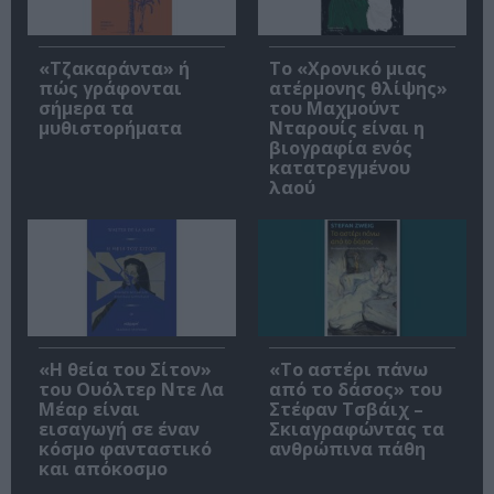
«Τζακαράντα» ή
Το «Χρονικό μιας
πώς γράφονται
ατέρμονης θλίψης»
σήμερα τα
του Μαχμούντ
μυθιστορήματα
Νταρουίς είναι η
βιογραφία ενός
κατατρεγμένου
λαού
«Η θεία του Σίτον»
«Το αστέρι πάνω
του Ουόλτερ Ντε Λα
από το δάσος» του
Μέαρ είναι
Στέφαν Τσβάιχ –
εισαγωγή σε έναν
Σκιαγραφώντας τα
κόσμο φανταστικό
ανθρώπινα πάθη
και απόκοσμο