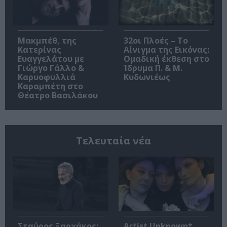
Μακμπέθ, της
32οι Πλοές – Το
Κατερίνας
Αίνιγμα της Εικόνας:
Ευαγγελάτου με
Ομαδική έκθεση στο
Γιώργο Γάλλο &
Ίδρυμα Π. & Μ.
Καρυοφυλλιά
Κυδωνιέως
Καραμπέτη στο
Θέατρο Βασιλάκου
Τελευταία νέα
Σταύρος Ξαρχάκος:
Artist Unknown*