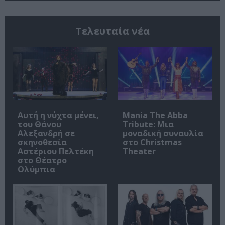
Τελευταία νέα
Αυτή η νύχτα μένει,
Mania The Abba
του Θάνου
Tribute: Μια
Αλεξανδρή σε
μοναδική συναυλία
σκηνοθεσία
στο Christmas
Αστέριου Πελτέκη
Theater
στο Θέατρο
Ολύμπια