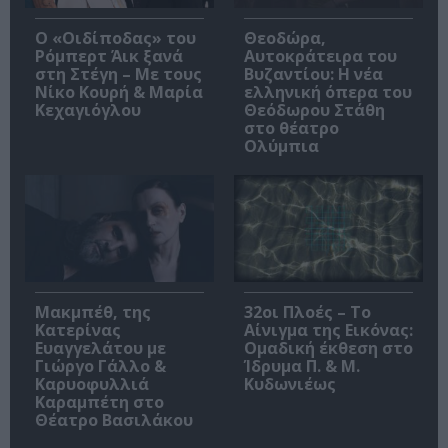
O «Οιδίποδας» του
Θεοδώρα,
Ρόμπερτ Άικ ξανά
Αυτοκράτειρα του
στη Στέγη – Με τους
Βυζαντίου: Η νέα
Νίκο Κουρή & Μαρία
ελληνική όπερα του
Κεχαγιόγλου
Θεόδωρου Στάθη
στο θέατρο
Ολύμπια
Μακμπέθ, της
32οι Πλοές – Το
Κατερίνας
Αίνιγμα της Εικόνας:
Ευαγγελάτου με
Ομαδική έκθεση στο
Γιώργο Γάλλο &
Ίδρυμα Π. & Μ.
Καρυοφυλλιά
Κυδωνιέως
Καραμπέτη στο
Θέατρο Βασιλάκου