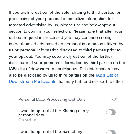
Ακολουθήστε το Culturenow.gr στο
Google News
και
μάθετε πρώτοι όλες τις ειδήσεις
If you wish to opt-out of the sale, sharing to third parties, or
processing of your personal or sensitive information for
Δείτε όλα τα
τελευταία νέα
για την Τέχνη και τον
targeted advertising by us, please use the below opt-out
Πολιτισμό στο
Culturenow.gr
section to confirm your selection. Please note that after your
opt-out request is processed you may continue seeing
interest-based ads based on personal information utilized by
Νέοι Διαγωνισμοί
❯
us or personal information disclosed to third parties prior to
your opt-out. You may separately opt-out of the further
Tags
disclosure of your personal information by third parties on the
IAB’s list of downstream participants. This information may
ΕΚΔΟΣΕΙΣ ΠΑΤΑΚΗ
ΕΛΛΗΝΕΣ ΣΥΓΓΡΑΦΕΙΣ
also be disclosed by us to third parties on the
IAB’s List of
Downstream Participants
that may further disclose it to other
ΠΕΖΟΓΡΑΦΙΑ
third parties.
Newsletter
Personal Data Processing Opt Outs
Κάθε βδομάδα στο e-mail σας τα τελευταία νέα για
I want to opt-out of the Sharing of my
την Τέχνη και τον Πολιτισμό!
personal data.
Opted In
I want to opt-out of the Sale of my