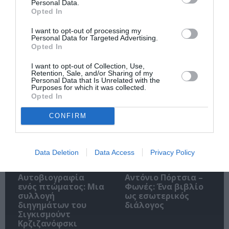
Personal Data.
Opted In
I want to opt-out of processing my
Ακολουθήστε το Culturenow.gr
Personal Data for Targeted Advertising.
Opted In
I want to opt-out of Collection, Use,
Retention, Sale, and/or Sharing of my
Personal Data that Is Unrelated with the
Purposes for which it was collected.
Σχετικά Άρθρα
Opted In
CONFIRM
Data Deletion
Data Access
Privacy Policy
Αυτοβιογραφία
Αντόνιο Πόρτσια –
ενός πτώματος: Μια
Φωνές: Ένα βιβλίο
συλλογή
ως εσωτερικός
διηγημάτων του
διάλογος
Σιγκισμούντ
Κρζιζανόφσκι