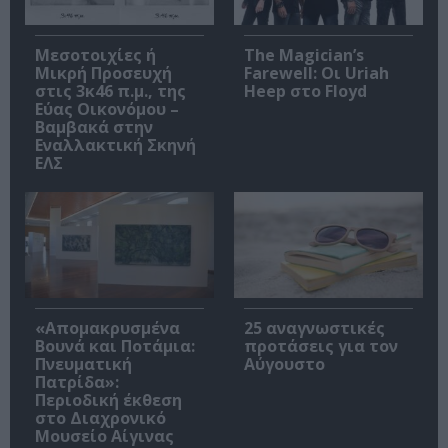
Μεσοτοιχίες ή
The Magician’s
Μικρή Προσευχή
Farewell: Οι Uriah
στις 3κ46 π.μ., της
Heep στο Floyd
Εύας Οικονόμου –
Βαμβακά στην
Εναλλακτική Σκηνή
ΕΛΣ
«Απομακρυσμένα
25 αναγνωστικές
Βουνά και Ποτάμια:
προτάσεις για τον
Πνευματική
Αύγουστο
Πατρίδα»:
Περιοδική έκθεση
στο Διαχρονικό
Μουσείο Αίγινας