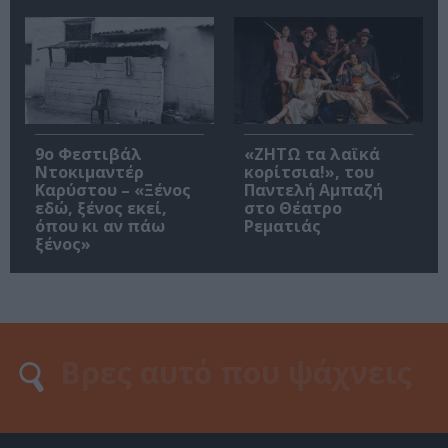
9ο Φεστιβάλ
«ΖΗΤΩ τα λαϊκά
Ντοκιμαντέρ
κορίτσια!», του
Καρύστου – «Ξένος
Παντελή Αμπαζή
εδώ, ξένος εκεί,
στο Θέατρο
όπου κι αν πάω
Ρεματιάς
ξένος»