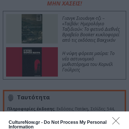
ΜΗΝ ΧΑΣΕΙΣ!
Γιανγκ Σιουάνγκ-τζι –
«Ταϊβάν: Ημερολόγιο
Ταξιδιού»: Το φετινό Διεθνές
Βραβείο Booker κυκλοφορεί
από τις εκδόσεις Βακχικόν
Η νύφη φόρεσε μαύρα: Το
νέο αστυνομικό
μυθιστόρημα του Κορνέλ
Γούλριτς
Ταυτότητα
Πληροφορίες έκδοσης
: Εκδόσεις Πατάκη, Σελίδες: 544,
Τιμή:
18,81€,
ISBN: 9786180717976
CultureNow.gr -
Do Not Process My Personal
Information