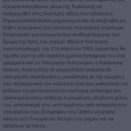
εξουσία κατορθώνει μέσω της διαπλοκής να
αναρριχηθεί στις ανώτερες τάξεις του ελληνικού
δημοσιοϋπαλληλικού μηχανισμού και να επιβληθεί ως
δήθεν κορυφαίος στο ελληνικό πνευματικό στερέωμα.
Εκπροσωπεί μια κοινωνία που σταθερά στρώνει τον
δρόμο της προς τον γκρεμό. Μέσα σ’ ένα πυκνό
εικοσιτετράωρο, την 21η Απριλίου 1983, ημέρα που θα
τιμηθεί για την επί σαράντα χρόνια προσφορά του στα
γράμματα από το Υπουργείο Πολιτισμού, ο Καπάνταης
παλεύει πυρετωδώς να ισορροπήσει ανάμεσα σε
υπουργικές συνεδριάσεις, συνάντηση με την ερωμένη
του, πέρασμα από τον εκδοτικό οίκο που καθυστερεί να
εκδώσει τη νέα ποιητική του συλλογή, επίσκεψη στο
νοσοκομείο όπου πεθαίνει ο μοναδικός αληθινός φίλος
του, κατευνασμό του, «επιταγμένου» από υπηρεσία του
υπουργείου του, βιογράφου του. Ώσπου να φτάσει
κάποτε στο Πνευματικό Κέντρο του Δήμου και να
αλλάξουν τα πάντα…