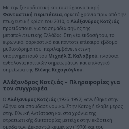
Με την ξεκαρδιστική και ταυτόχρονα πικρή
Φανταστική περιπέτεια
, αρκετά χρόνια πριν από την
πτωχευτική κρίση του 2010, ο
Αλέξανδρος Κοτζιάς
προειδοποιεί για τα σημάδια σήψης της
μεταπολιτευτικής Ελλάδας. Στη νέα έκδοσή του, το
ειρωνικό, σαρκαστικό και πάντοτε επίκαιρο έβδομο
μυθιστόρημά του, περιλαμβάνει εκτενή
υπομνηματισμό του
Μιχαήλ Σ. Καλαβρού,
πλούσια
ανθολογία κριτικών σημειωμάτων και επιλογικό
σημείωμα της
Ελένης Κεχαγιόγλου.
Αλέξανδρος Κοτζιάς – Πληροφορίες για
τον συγγραφέα
Ο
Αλέξανδρος Κοτζιάς
(1926-1992) γεννήθηκε στην
Αθήνα και σπούδασε νομικά. Στην Κατοχή έλαβε μέρος
στην Εθνική Αντίσταση και στα χρόνια της
στρατιωτικής δικτατορίας μετείχε στην εκδοτική
ομάδα των Δεκαοχτώ κειμένων (1970) και του