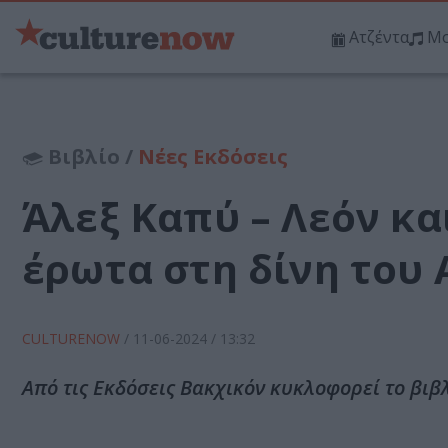
Ατζέντα
Μο
Βιβλίο /
Νέες Εκδόσεις
Άλεξ Καπύ – Λεόν και
έρωτα στη δίνη του
CULTURENOW
/
11-06-2024
/ 13:32
Από τις Εκδόσεις Βακχικόν κυκλοφορεί το βιβλί