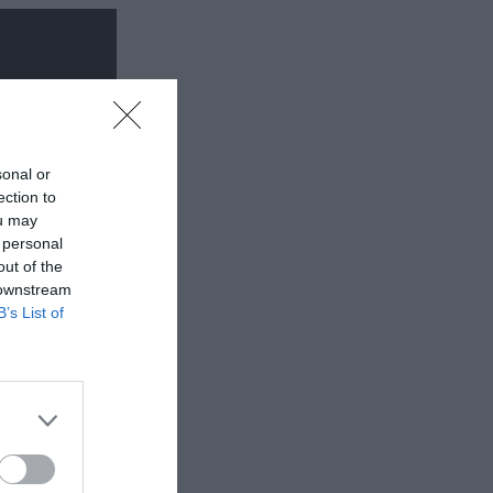
sonal or
ection to
ou may
 personal
out of the
 downstream
B’s List of
σωτερικός