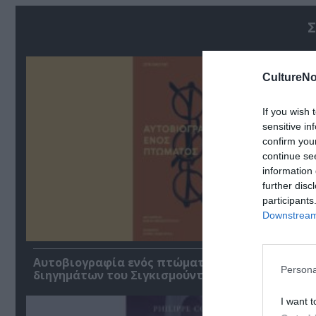
Σ
CultureNo
If you wish 
sensitive in
confirm you
continue se
information 
further disc
participants
Downstream 
Αυτοβιογραφία ενός πτώματος: Μια συλλογή
Persona
διηγημάτων του Σιγκισμούντ Κρζιζανόφσκι
I want t