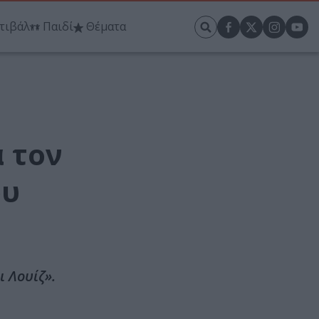
τιβάλ
Παιδί
Θέματα
α τον
ου
ι Λουίζ».