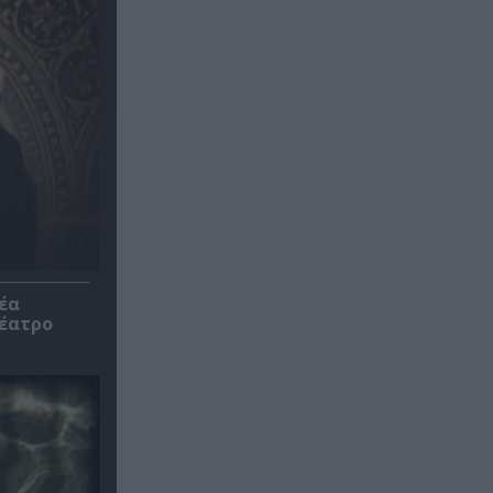
έα
θέατρο