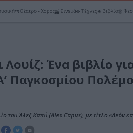
υσική
Θέατρο - Χορός
Σινεμά
Τέχνες
Βιβλίο
Φεσ
 Λουίζ: Ένα βιβλίο γι
 Α’ Παγκοσμίου Πολέμ
ο του Άλεξ Καπύ (Alex Capus), με τίτλο «Λεόν κα