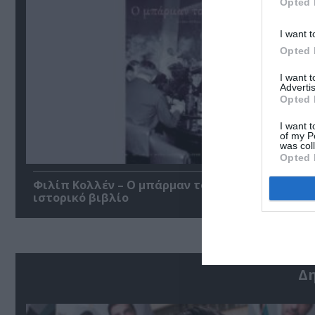
Opted 
I want t
Opted 
I want 
Advertis
Opted 
I want t
of my P
was col
Opted 
Φιλίπ Κολλέν – Ο μπάρμαν του Ritz: Ένα κοινων
ιστορικό βιβλίο
Δ