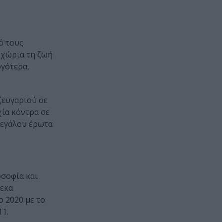
ό τους
 χώρια τη ζωή
ργότερα,
ζευγαριού σε
ία κόντρα σε
 μεγάλου έρωτα
οσοφία και
δεκα
ο 2020 με το
11.