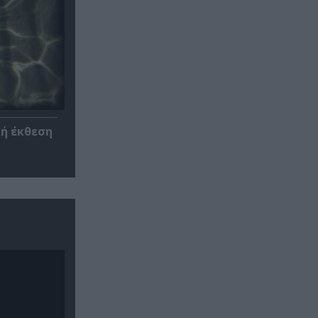
κή έκθεση