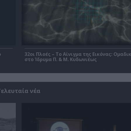
ο
32οι Πλοές – Το Αίνιγμα της Εικόνας: Ομαδι
στο Ίδρυμα Π. & Μ. Κυδωνιέως
Τελευταία νέα