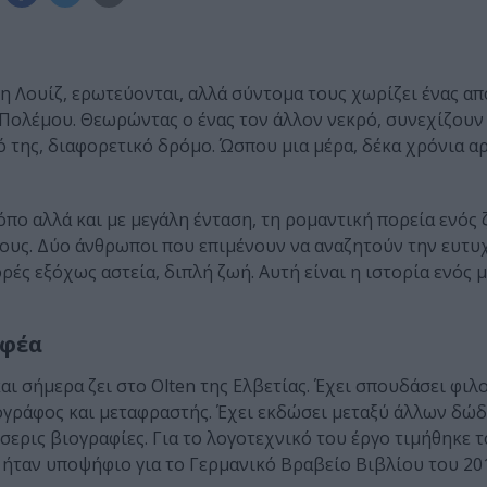
ι η Λουίζ, ερωτεύονται, αλλά σύντομα τους χωρίζει ένας απ
Πολέμου. Θεωρώντας ο ένας τον άλλον νεκρό, συνεχίζουν
κό της, διαφορετικό δρόμο. Ώσπου μια μέρα, δέκα χρόνια α
πο αλλά και με μεγάλη ένταση, τη ρομαντική πορεία ενός 
ους. Δύο άνθρωποι που επιμένουν να αναζητούν την ευτυχ
ορές εξόχως αστεία, διπλή ζωή. Αυτή είναι η ιστορία ενός
αφέα
ι σήμερα ζει στο Olten της Ελβετίας. Έχει σπουδάσει φιλ
ιογράφος και μεταφραστής. Έχει εκδώσει μεταξύ άλλων δώ
ερις βιογραφίες. Για το λογοτεχνικό του έργο τιμήθηκε τ
ζ ήταν υποψήφιο για το Γερμανικό Βραβείο Βιβλίου του 20