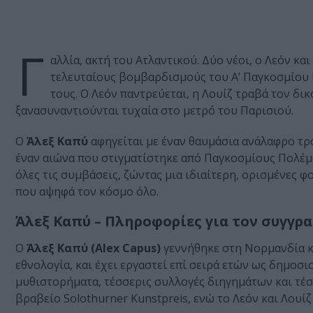
Γ
αλλία, ακτή του Ατλαντικού. Δύο νέοι, ο Λεόν κα
τελευταίους βομβαρδισμούς του Α’ Παγκοσμίου 
τους. Ο Λεόν παντρεύεται, η Λουίζ τραβά τον δι
ξανασυναντιούνται τυχαία στο μετρό του Παρισιού.
Ο
Άλεξ Καπύ
αφηγείται με έναν θαυμάσια ανάλαφρο τρό
έναν αιώνα που στιγματίστηκε από Παγκοσμίους Πολέμ
όλες τις συμβάσεις, ζώντας μια ιδιαίτερη, ορισμένες φ
που αψηφά τον κόσμο όλο.
Άλεξ Καπύ – Πληροφορίες για τον συγγρ
Ο
Άλεξ Καπύ (Alex Capus)
γεννήθηκε στη Νορμανδία κα
εθνολογία, και έχει εργαστεί επί σειρά ετών ως δημοσ
μυθιστορήματα, τέσσερις συλλογές διηγημάτων και τέσσ
βραβείο Solothurner Kunstpreis, ενώ το Λεόν και Λουί