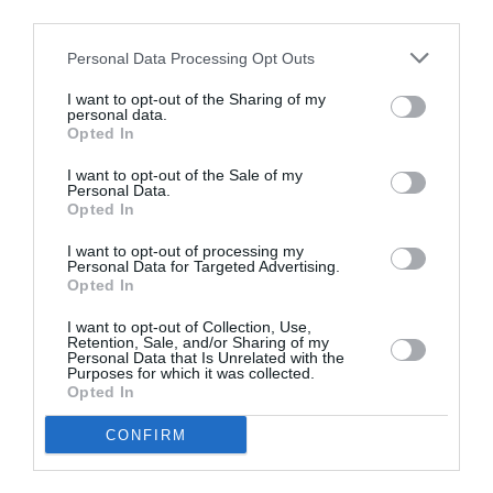
third parties.
Νέοι Διαγωνισμοί
❯
Personal Data Processing Opt Outs
Tags
I want to opt-out of the Sharing of my
personal data.
Opted In
ΚΛΑΣΙΚΗ - ΟΠΕΡΑ
ΛΟΥΝΤΒΙΧ ΒΑΝ ΜΠΕΤΟΒΕΝ
I want to opt-out of the Sale of my
ΣΥΝΑΥΛΙΕΣ 2026
Personal Data.
Opted In
Newsletter
I want to opt-out of processing my
Personal Data for Targeted Advertising.
Κάθε βδομάδα στο e-mail σας τα τελευταία νέα για
Opted In
την Τέχνη και τον Πολιτισμό!
I want to opt-out of Collection, Use,
Retention, Sale, and/or Sharing of my
Personal Data that Is Unrelated with the
Purposes for which it was collected.
Opted In
CONFIRM
Ακολουθήστε το Culturenow.gr