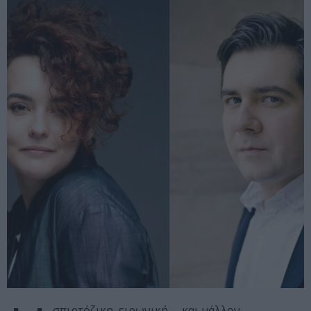
σπιρτόζικη, ειρωνική —και μάλλον