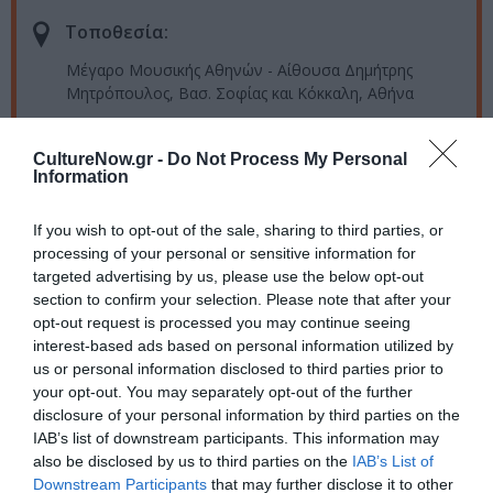
Τοποθεσία:
Μέγαρο Μουσικής Αθηνών - Αίθουσα Δημήτρης
Μητρόπουλος, Βασ. Σοφίας και Κόκκαλη, Αθήνα
Μέγαρο Μουσικής Αθηνών
CultureNow.gr -
Do Not Process My Personal
Information
Eισιτήρια:
If you wish to opt-out of the sale, sharing to third parties, or
8 € (εκπτωτικό) | 12 € | 18 €
processing of your personal or sensitive information for
Πληροφορίες / Κρατήσεις:
targeted advertising by us, please use the below opt-out
section to confirm your selection. Please note that after your
Τηλ.: 210 7282333 |
megaron.gr
opt-out request is processed you may continue seeing
interest-based ads based on personal information utilized by
us or personal information disclosed to third parties prior to
Ακολουθήστε το Culturenow.gr στο
Google News
και
your opt-out. You may separately opt-out of the further
μάθετε πρώτοι όλες τις ειδήσεις
disclosure of your personal information by third parties on the
IAB’s list of downstream participants. This information may
Δείτε όλα τα
τελευταία νέα
για την Τέχνη και τον
also be disclosed by us to third parties on the
IAB’s List of
Πολιτισμό στο
Culturenow.gr
Downstream Participants
that may further disclose it to other