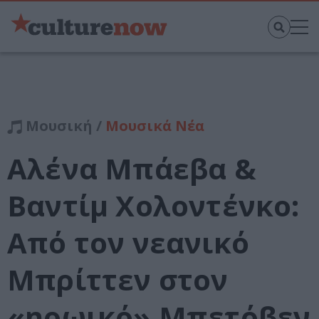
Μουσική /
Μουσικά Νέα
Αλένα Μπάεβα &
Βαντίμ Χολοντένκο:
Από τον νεανικό
Μπρίττεν στον
«ηρωικό» Μπετόβεν