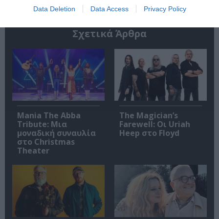
Data Deletion
Data Access
Privacy Policy
Σχετικά Άρθρα
Mania The Abba
The Magician’s
Tribute: Μια
Farewell: Οι Uriah
μοναδική συναυλία
Heep στο Floyd
στο Christmas
Theater