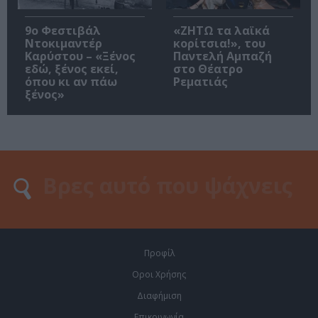
9ο Φεστιβάλ
«ΖΗΤΩ τα λαϊκά
Ντοκιμαντέρ
κορίτσια!», του
Καρύστου – «Ξένος
Παντελή Αμπαζή
εδώ, ξένος εκεί,
στο Θέατρο
όπου κι αν πάω
Ρεματιάς
ξένος»
Προφίλ
Οροι Χρήσης
Διαφήμιση
Επικοινωνία