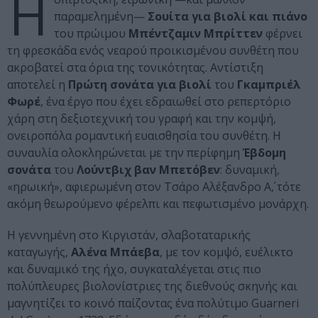
Η
παραμελημένη—
Σουίτα για βιολί και πιάνο
του πρώιμου
Μπέντζαμιν Μπρίττεν
φέρνει
τη φρεσκάδα ενός νεαρού προικισμένου συνθέτη που
ακροβατεί στα όρια της τονικότητας. Αντίστιξη
αποτελεί η
Πρώτη σονάτα για βιολί
του
Γκαμπριέλ
Φωρέ
, ένα έργο που έχει εδραιωθεί στο ρεπερτόριο
χάρη στη δεξιοτεχνική του γραφή και την κομψή,
ονειροπόλα ρομαντική ευαισθησία του συνθέτη. Η
συναυλία ολοκληρώνεται με την περίφημη
Έβδομη
σονάτα
του
Λούντβιχ βαν Μπετόβεν
: δυναμική,
«ηρωική», αφιερωμένη στον Τσάρο Αλέξανδρο Α΄, τότε
ακόμη θεωρούμενο φέρελπι και πεφωτισμένο μονάρχη.
Η γεννημένη στο Κιργιστάν, σλαβοταταρικής
καταγωγής,
Αλένα Μπάεβα
, με τον κομψό, ευέλικτο
και δυναμικό της ήχο, συγκαταλέγεται στις πιο
πολύπλευρες βιολονίστριες της διεθνούς σκηνής και
μαγνητίζει το κοινό παίζοντας ένα πολύτιμο Guarneri