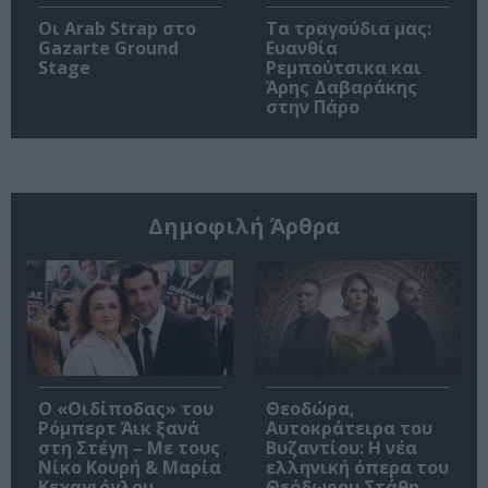
Οι Arab Strap στο
Τα τραγούδια μας:
Gazarte Ground
Ευανθία
Stage
Ρεμπούτσικα και
Άρης Δαβαράκης
στην Πάρο
Δημοφιλή Άρθρα
O «Οιδίποδας» του
Θεοδώρα,
Ρόμπερτ Άικ ξανά
Αυτοκράτειρα του
στη Στέγη – Με τους
Βυζαντίου: Η νέα
Νίκο Κουρή & Μαρία
ελληνική όπερα του
Κεχαγιόγλου
Θεόδωρου Στάθη