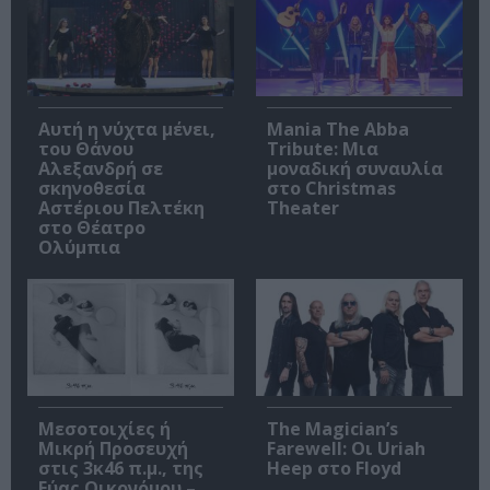
Αυτή η νύχτα μένει,
Mania The Abba
του Θάνου
Tribute: Μια
Αλεξανδρή σε
μοναδική συναυλία
σκηνοθεσία
στο Christmas
Αστέριου Πελτέκη
Theater
στο Θέατρο
Ολύμπια
Μεσοτοιχίες ή
The Magician’s
Μικρή Προσευχή
Farewell: Οι Uriah
στις 3κ46 π.μ., της
Heep στο Floyd
Εύας Οικονόμου –