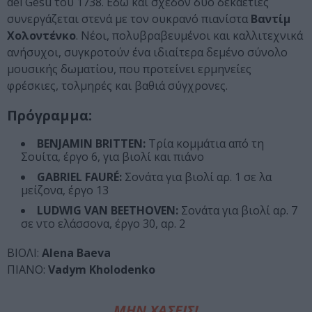
del Gesù του 1738. Εδώ και σχεδόν δύο δεκαετίες
συνεργάζεται στενά με τον ουκρανό πιανίστα
Βαντίμ
Χολοντένκο
. Νέοι, πολυβραβευμένοι και καλλιτεχνικά
ανήσυχοι, συγκροτούν ένα ιδιαίτερα δεμένο σύνολο
μουσικής δωματίου, που προτείνει ερμηνείες
φρέσκιες, τολμηρές και βαθιά σύγχρονες.
Πρόγραμμα:
BENJAMIN BRITTEN:
Τρία κομμάτια από τη
Σουίτα, έργο 6, για βιολί και πιάνο
GABRIEL FAURÉ:
Σονάτα για βιολί αρ. 1 σε λα
μείζονα, έργο 13
LUDWIG VAN BEETHOVEN:
Σονάτα για βιολί αρ. 7
σε ντο ελάσσονα, έργο 30, αρ. 2
ΒΙΟΛΙ:
Alena Baeva
ΠΙΑΝΟ:
Vadym Kholodenko
ΜΗΝ ΧΑΣΕΙΣ!