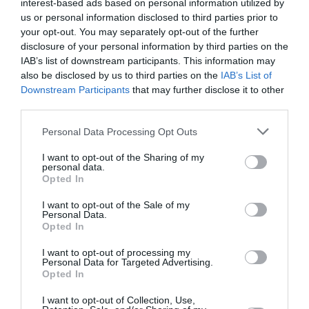
interest-based ads based on personal information utilized by
την Τέχνη και τον Πολιτισμό!
us or personal information disclosed to third parties prior to
your opt-out. You may separately opt-out of the further
disclosure of your personal information by third parties on the
IAB’s list of downstream participants. This information may
also be disclosed by us to third parties on the
IAB’s List of
Downstream Participants
that may further disclose it to other
Ακολουθήστε το Culturenow.gr
third parties.
Personal Data Processing Opt Outs
I want to opt-out of the Sharing of my
personal data.
Σχετικά Άρθρα
Opted In
I want to opt-out of the Sale of my
Personal Data.
Opted In
I want to opt-out of processing my
Personal Data for Targeted Advertising.
Opted In
Πολυάννα Το
ΚΠΙΣΝ: Park your
I want to opt-out of Collection, Use,
παιχνίδι της χαράς,
Cinema – Αύγουστος