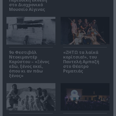
Περιοδική έκθεση
στο Διαχρονικό
Μουσείο Αίγινας
9ο Φεστιβάλ
«ΖΗΤΩ τα λαϊκά
Ντοκιμαντέρ
κορίτσια!», του
Καρύστου – «Ξένος
Παντελή Αμπαζή
εδώ, ξένος εκεί,
στο Θέατρο
όπου κι αν πάω
Ρεματιάς
ξένος»