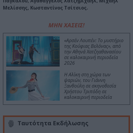
Παγκάλου, Αγαθάγγελος Χατζημιχαήλ, Μιχαήλ
Μελίσσης, Κωσταντίνος Τσίτσιος.
ΜΗΝ ΧΑΣΕΙΣ!
«Αρσέν Λουπέν: Το μυστήριο
της Κούφιας Βελόνας», από
την Αθηνά Χατζηαθανασίου
σε καλοκαιρινή περιοδεία
2026
Η Αλίκη στη χώρα των
ψαριών, του Γιάννη
Ξανθούλη σε σκηνοθεσία
Χρήστου Τριπόδη σε
καλοκαιρινή περιοδεία
Ταυτότητα Εκδήλωσης