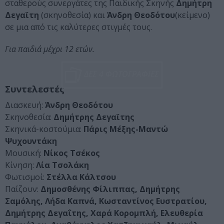
σταθερούς συνεργάτες της Παιδικής Σκηνής
Δημήτρη
Δεγαϊτη
(σκηνοθεσία) και
Άνδρη Θεοδότου
(κείμενο)
σε μια από τις καλύτερες στιγμές τους.
Για παιδιά μέχρι 12 ετών.
ΔΕΣ 4 ΦΩΤΟΓΡΑΦΙΕΣ
Συντελεστές
Διασκευή:
Άνδρη Θεοδότου
Σκηνοθεσία:
Δημήτρης Δεγαϊτης
Σκηνικά-κοστούμια:
Πάρις Μέξης-Μαντώ
Ψυχουντάκη
Μουσική:
Νίκος Τσέκος
Κίνηση:
Λία Τσολάκη
Φωτισμοί:
Στέλλα Κάλτσου
Παίζουν:
Δημοσθένης Φίλιππας, Δημήτρης
Σαμόλης, Λήδα Καπνά, Κωσταντίνος Ευστρατίου,
Δημήτρης Δεγαΐτης, Χαρά Κορομπλή, Ελευθερία