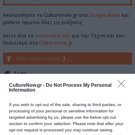
Ακολουθήστε το Culturenow.gr στο
Google News
και
μάθετε πρώτοι όλες τις ειδήσεις
Δείτε όλα τα
τελευταία νέα
για την Τέχνη και τον
Πολιτισμό στο
Culturenow.gr
Νέοι Διαγωνισμοί
❯
Tags
ΘΕΑΤΡΟ ΤΕΧΝΗΣ «ΚΑΡΟΛΟΣ ΚΟΥΝ»
CultureNow.gr -
Do Not Process My Personal
Information
ΠΑΙΔΙΚΕΣ ΠΑΡΑΣΤΑΣΕΙΣ 2018 - 2019
ΠΑΙΔΙΚΕΣ ΠΑΡΑΣΤΑΣΕΙΣ ΚΑΙ ΕΚΘΕΣΕΙΣ ΓΙΑ ΠΑΙΔΙΑ
If you wish to opt-out of the sale, sharing to third parties, or
processing of your personal or sensitive information for
targeted advertising by us, please use the below opt-out
Newsletter
section to confirm your selection. Please note that after your
opt-out request is processed you may continue seeing
Κάθε βδομάδα στο e-mail σας τα τελευταία νέα για