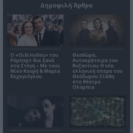
Δημοφιλή Άρθρα
O «Οιδίποδας» του
Θεοδώρα,
Ρόμπερτ Άικ ξανά
Αυτοκράτειρα του
στη Στέγη – Με τους
Βυζαντίου: Η νέα
Νίκο Κουρή & Μαρία
ελληνική όπερα του
Κεχαγιόγλου
Θεόδωρου Στάθη
στο θέατρο
Ολύμπια