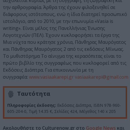
ασχολείται κυρίως με τη συγγραφή, τη ζωγραφική και
την αρθρογραφία. Άρθρα της έχουν φιλοξενηθεί σε
διάφορους ιστότοπους, ενώ η ίδια διατηρεί προσωπικό
ιστολόγιο, από το 2010, με την επωνυμία «Vasia is
writing». Είναι μέλος της Πανελλήνιας Ένωσης
Λογοτεχνών (ΠΕΛ). Έχουν κυκλοφορήσει τα έργα της
Μια νύχτα που κράτησε χρόνια, Πάνθηρας Μαυρόγατος
και Πάνθηρας Μαυρόγατος 2 από τις εκδόσεις Μίνωας.
Το μυθιστόρημα Το αίνιγμα της κερασόπιτας είναι το
πρώτο βιβλίο της συγγραφέως που κυκλοφορεί από τις
Εκδόσεις Διόπτρα. Για επικοινωνία με τη
συγγραφέα:
www.vasiaakarepi.gr
vasiaakarepi@gmail.com
Ταυτότητα
Πληροφορίες έκδοσης:
Εκδόσεις Διόπτρα, ISBN 978-960-
605-204-0, Τιμή 14.35 €, Σελίδες 424, Μέγεθος 140 x 205
Ακολουθήστε το Culturenow.gr στο
Google News
και