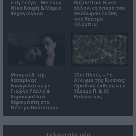
στη Στέγη – Με τους
Βυζαντίου: Η νέα
Νίκο Κουρή & Μαρία
ελληνική όπερα του
Κεχαγιόγλου
Θεόδωρου Στάθη
στο θέατρο
Ολύμπια
Μακμπέθ, της
32οι Πλοές – Το
Κατερίνας
Αίνιγμα της Εικόνας:
Ευαγγελάτου με
Ομαδική έκθεση στο
Γιώργο Γάλλο &
Ίδρυμα Π. & Μ.
Καρυοφυλλιά
Κυδωνιέως
Καραμπέτη στο
Θέατρο Βασιλάκου
Τελευταία νέα