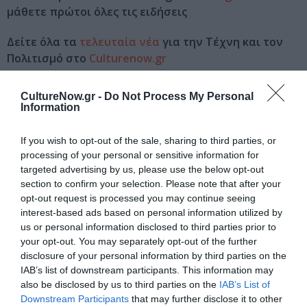
μάθετε πρώτοι όλες τις ειδήσεις
Δείτε όλα τα
τελευταία νέα
για την Τέχνη και τον
Πολιτισμό στο
Culturenow.gr
Νέοι Διαγωνισμοί
❯
CultureNow.gr -
Do Not Process My Personal
Information
Tags
If you wish to opt-out of the sale, sharing to third parties, or
ΕΚΔΟΣΕΙΣ ΔΙΟΠΤΡΑ
ΕΚΔΟΣΕΙΣ ΜΙΝΩΑΣ
processing of your personal or sensitive information for
targeted advertising by us, please use the below opt-out
section to confirm your selection. Please note that after your
Newsletter
opt-out request is processed you may continue seeing
interest-based ads based on personal information utilized by
Κάθε βδομάδα στο e-mail σας τα τελευταία νέα για
us or personal information disclosed to third parties prior to
την Τέχνη και τον Πολιτισμό!
your opt-out. You may separately opt-out of the further
disclosure of your personal information by third parties on the
IAB’s list of downstream participants. This information may
also be disclosed by us to third parties on the
IAB’s List of
Downstream Participants
that may further disclose it to other