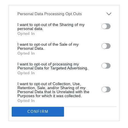
third parties.
Ακολουθήστε το Culturenow.gr
Personal Data Processing Opt Outs
I want to opt-out of the Sharing of my
personal data.
Opted In
Σχετικά Άρθρα
I want to opt-out of the Sale of my
Personal Data.
Opted In
I want to opt-out of processing my
Personal Data for Targeted Advertising.
Opted In
I want to opt-out of Collection, Use,
Αντόνιο Πόρτσια –
Φιλίπ Κολλέν – Ο
Retention, Sale, and/or Sharing of my
Φωνές: Ένα βιβλίο
μπάρμαν του Ritz:
Personal Data that Is Unrelated with the
ως εσωτερικός
Ένα κοινωνικό
Purposes for which it was collected.
διάλογος
ιστορικό βιβλίο
Opted In
CONFIRM