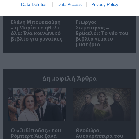
Data Deletion
Data Access
Privacy Policy
Ελένη Μπουκαούρη
Γιώργος
– η Μαρία τα ήθελε
Χωματηνός –
όλα: Ένα κοινωνικό
Βρίκελοι: Το νέο του
βιβλίο για γυναίκες
βιβλίο γεμάτο
μυστήριο
Δημοφιλή Άρθρα
O «Οιδίποδας» του
Θεοδώρα,
Ρόμπερτ Άικ ξανά
Αυτοκράτειρα του