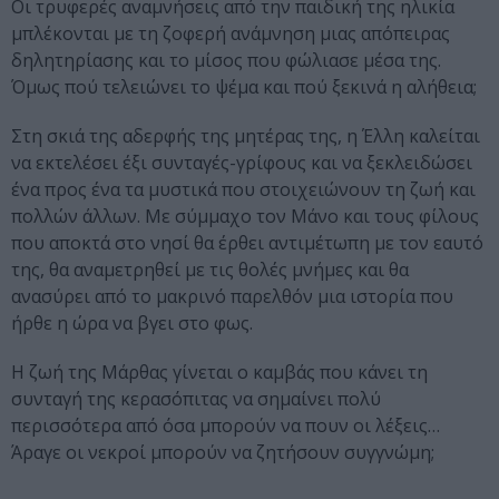
Οι τρυφερές αναμνήσεις από την παιδική της ηλικία
μπλέκονται με τη ζοφερή ανάμνηση μιας απόπειρας
δηλητηρίασης και το μίσος που φώλιασε μέσα της.
Όμως πού τελειώνει το ψέμα και πού ξεκινά η αλήθεια;
Στη σκιά της αδερφής της μητέρας της, η Έλλη καλείται
να εκτελέσει έξι συνταγές-γρίφους και να ξεκλειδώσει
ένα προς ένα τα μυστικά που στοιχειώνουν τη ζωή και
πολλών άλλων. Με σύμμαχο τον Μάνο και τους φίλους
που αποκτά στο νησί θα έρθει αντιμέτωπη με τον εαυτό
της, θα αναμετρηθεί με τις θολές μνήμες και θα
ανασύρει από το μακρινό παρελθόν μια ιστορία που
ήρθε η ώρα να βγει στο φως.
Η ζωή της Μάρθας γίνεται ο καμβάς που κάνει τη
συνταγή της κερασόπιτας να σημαίνει πολύ
περισσότερα από όσα μπορούν να πουν οι λέξεις…
Άραγε οι νεκροί μπορούν να ζητήσουν συγγνώμη;