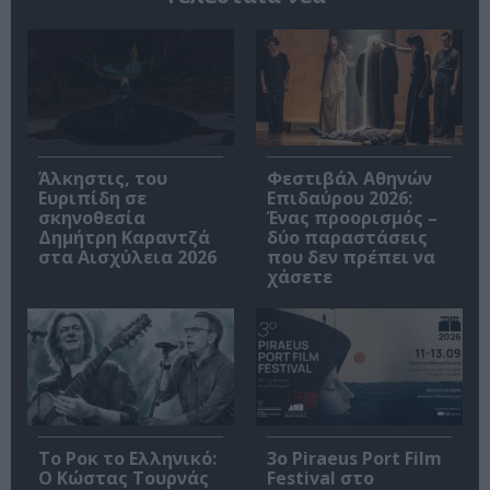
Άλκηστις, του
Φεστιβάλ Αθηνών
Ευριπίδη σε
Επιδαύρου 2026:
σκηνοθεσία
Ένας προορισμός –
Δημήτρη Καραντζά
δύο παραστάσεις
στα Αισχύλεια 2026
που δεν πρέπει να
χάσετε
Το Ροκ το Ελληνικό:
3o Piraeus Port Film
Ο Κώστας Τουρνάς
Festival στο