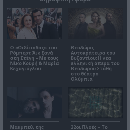
O «Οιδίποδας» του
Θεοδώρα,
Ρόμπερτ Άικ ξανά
Αυτοκράτειρα του
στη Στέγη – Με τους
Βυζαντίου: Η νέα
Νίκο Κουρή & Μαρία
ελληνική όπερα του
Κεχαγιόγλου
Θεόδωρου Στάθη
στο θέατρο
Ολύμπια
Μακμπέθ, της
32οι Πλοές – Το