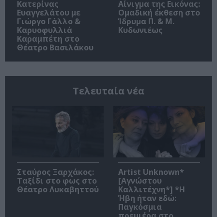
Κατερίνας
Αίνιγμα της Εικόνας:
Ευαγγελάτου με
Ομαδική έκθεση στο
Γιώργο Γάλλο &
Ίδρυμα Π. & Μ.
Καρυοφυλλιά
Κυδωνιέως
Καραμπέτη στο
Θέατρο Βασιλάκου
Τελευταία νέα
Σταύρος Ξαρχάκος:
Artist Unknown*
Ταξίδι στο φως στο
[Αγνώστου
Θέατρο Λυκαβηττού
Καλλιτέχνη*] *Η
Ήβη ήταν εδώ:
Παγκόσμια
πρεμιέρα στο