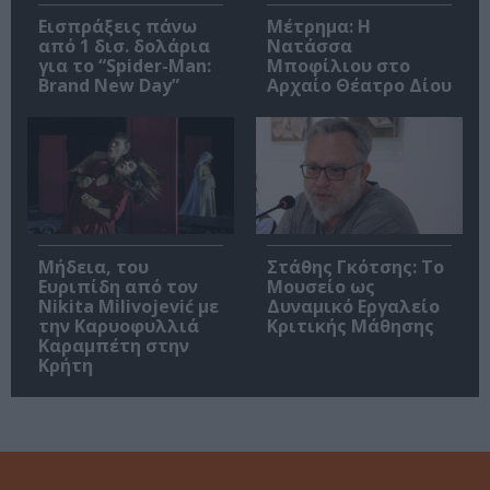
Εισπράξεις πάνω
Μέτρημα: Η
από 1 δισ. δολάρια
Νατάσσα
για το “Spider-Man:
Μποφίλιου στο
Brand New Day”
Αρχαίο Θέατρο Δίου
Μήδεια, του
Στάθης Γκότσης: Το
Ευριπίδη από τον
Μουσείο ως
Nikita Milivojević με
Δυναμικό Εργαλείο
την Καρυοφυλλιά
Κριτικής Μάθησης
Καραμπέτη στην
Κρήτη