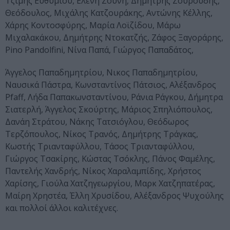
Τζίμης Ευθυμίου, Ελένη Ζούνη, Δημήτρης Ζουρούδης,
Θεόδουλος, Μιχάλης Κατζουράκης, Αντώνης Κέλλης,
Χάρης Κοντοσφύρης, Μαρία Λοϊζίδου, Μάρω
Μιχαλακάκου, Δημήτρης Ντοκατζής, Ζάφος Ξαγοράρης,
Pino Pandolfini, Νίνα Παπά, Γιώργος Παπαδάτος,
Άγγελος Παπαδημητρίου, Νικος Παπαδημητρίου,
Ναυσικά Πάστρα, Κωνσταντίνος Πάτσιος, Αλέξανδρος
Pfaff, Λήδα Παπακωνσταντίνου, Ράνια Ράγκου, Δήμητρα
Σιατερλή, Άγγελος Σκούρτης, Μάριος Σπηλιόπουλος,
Δανάη Στράτου, Νάκης Τατσιόγλου, Θεόδωρος
Τερζόπουλος, Νίκος Τρανός, Δημήτρης Τράγκας,
Κωστής Τριανταφύλλου, Τάσος Τριανταφύλλου,
Γιώργος Τσακίρης, Κώστας Τσόκλης, Πάνος Φαμέλης,
Παντελής Χανδρής, Νίκος Χαραλαμπίδης, Χρήστος
Χαρίσης, Γιούλα Χατζηγεωργίου, Μαρκ Χατζηπατέρας,
Μαίρη Χρηστέα, Έλλη Χρυσίδου, Αλέξανδρος Ψυχούλης
και πολλοί άλλοι καλιτέχνες.