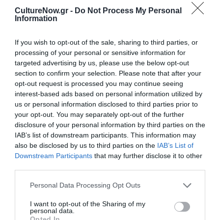
Δεκεμβρίου 12:00 – 20:00
CultureNow.gr -
Do Not Process My Personal
Πληροφορίες
Τηλ.: 210 3217931
Information
Ακολουθήστε το Culturenow.gr στο
Google News
και
If you wish to opt-out of the sale, sharing to third parties, or
μάθετε πρώτοι όλες τις ειδήσεις
processing of your personal or sensitive information for
targeted advertising by us, please use the below opt-out
Δείτε όλα τα
τελευταία νέα
για την Τέχνη και τον
section to confirm your selection. Please note that after your
Πολιτισμό στο
Culturenow.gr
opt-out request is processed you may continue seeing
interest-based ads based on personal information utilized by
us or personal information disclosed to third parties prior to
Νέοι Διαγωνισμοί
❯
your opt-out. You may separately opt-out of the further
disclosure of your personal information by third parties on the
Tags
IAB’s list of downstream participants. This information may
also be disclosed by us to third parties on the
IAB’s List of
ΑΓΓΕΛΟΣ ΣΚΟΥΡΤΗΣ
ΘΕΟΔΩΡΟΣ ΤΕΡΖΟΠΟΥΛΟΣ
Downstream Participants
that may further disclose it to other
third parties.
ΡΑΝΙΑ ΡΑΓΚΟΥ
Personal Data Processing Opt Outs
Newsletter
I want to opt-out of the Sharing of my
personal data.
Κάθε βδομάδα στο e-mail σας τα τελευταία νέα για
Opted In