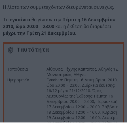
Η λίστα των συμμετεχόντων διευρύνεται συνεχώς.
Τα
εγκαίνια
θα γίνουν την
Πέμπτη 16 Δεκεμβρίου
2010, ώρα 20:00 – 23:00
και η έκθεση θα διαρκέσει
μέχρι την Τρίτη 21 Δεκεμβρίου
.
Ταυτότητα
Τοποθεσία
Αίθουσα Τέχνης Καππάτος, Αθηνάς 12,
Μοναστηράκι, Αθήνα
Ημερομηνία
Εγκαίνια: Πέμπτη 16 Δεκεμβρίου 2010,
ώρα 20:00 – 23:00, Διάρκεια έκθεσης:
16/12 μέχρι 21/12/2010. Ώρες
Λειτουργίας της Έκθεσης: Πέμπτη 16
Δεκεμβρίου 20:00 – 23:00, Παρασκευή
17 Δεκεμβρίου 12:00 – 20:00, Σάββατο
18 Δεκεμβρίου 12:00 – 16:00, Κυριακή
19 Δεκεμβρίου 12:00 – 16:00, Δευτέρα
20 Δεκεμβρίου 12:00 – 20:00, Τρίτη 21