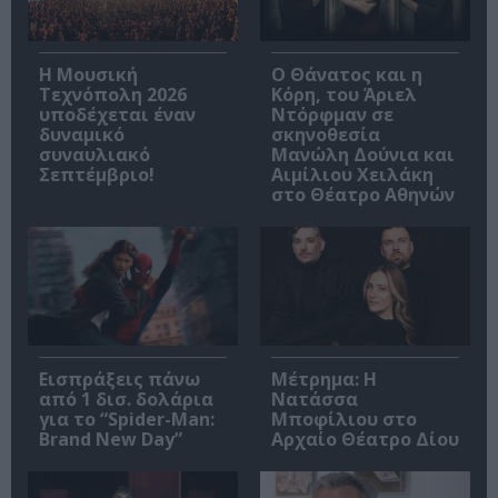
Η Μουσική
Ο Θάνατος και η
Τεχνόπολη 2026
Κόρη, του Άριελ
υποδέχεται έναν
Ντόρφμαν σε
δυναμικό
σκηνοθεσία
συναυλιακό
Μανώλη Δούνια και
Σεπτέμβριο!
Αιμίλιου Χειλάκη
στο Θέατρο Αθηνών
Εισπράξεις πάνω
Μέτρημα: Η
από 1 δισ. δολάρια
Νατάσσα
για το “Spider-Man:
Μποφίλιου στο
Brand New Day”
Αρχαίο Θέατρο Δίου