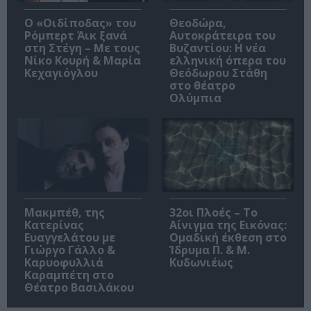
O «Οιδίποδας» του
Θεοδώρα,
Ρόμπερτ Άικ ξανά
Αυτοκράτειρα του
στη Στέγη – Με τους
Βυζαντίου: Η νέα
Νίκο Κουρή & Μαρία
ελληνική όπερα του
Κεχαγιόγλου
Θεόδωρου Στάθη
στο θέατρο
Ολύμπια
Μακμπέθ, της
32οι Πλοές – Το
Κατερίνας
Αίνιγμα της Εικόνας:
Ευαγγελάτου με
Ομαδική έκθεση στο
Γιώργο Γάλλο &
Ίδρυμα Π. & Μ.
Καρυοφυλλιά
Κυδωνιέως
Καραμπέτη στο
Θέατρο Βασιλάκου