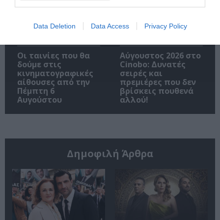
Data Deletion
Data Access
Privacy Policy
Οι ταινίες που θα
Αύγουστος 2026 στο
δούμε στις
Cinobo: Δυνατές
κινηματογραφικές
σειρές και
αίθουσες από την
πρεμιέρες που δεν
Πέμπτη 6
βρίσκεις πουθενά
Αυγούστου
αλλού!
Δημοφιλή Άρθρα