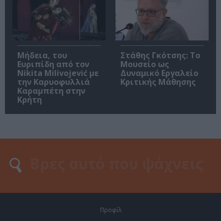
Μήδεια, του
Στάθης Γκότσης: Το
Ευριπίδη από τον
Μουσείο ως
Nikita Milivojević με
Δυναμικό Εργαλείο
την Καρυοφυλλιά
Κριτικής Μάθησης
Καραμπέτη στην
Κρήτη
Προφίλ