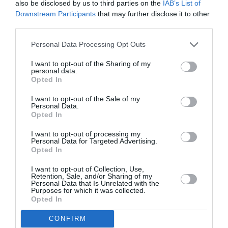
also be disclosed by us to third parties on the
IAB’s List of
Downstream Participants
that may further disclose it to other
Ακολουθήστε το Culturenow.gr
third parties.
Personal Data Processing Opt Outs
I want to opt-out of the Sharing of my
personal data.
Σχετικά Άρθρα
Opted In
I want to opt-out of the Sale of my
Personal Data.
Opted In
I want to opt-out of processing my
Personal Data for Targeted Advertising.
Opted In
Εισπράξεις πάνω
Η νέα ταινία
I want to opt-out of Collection, Use,
από 1 δισ. δολάρια
“Without Blood” της
Retention, Sale, and/or Sharing of my
για το “Spider-Man:
Αντζελίνα Τζολί θα
Personal Data that Is Unrelated with the
Purposes for which it was collected.
Brand New Day”
κάνει πρεμιέρα τον
Opted In
Σεπτέμβριο
CONFIRM