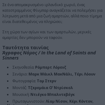
Σε ένα απομακρυσμένο ιρλανδικό χωριό, ένας
κατεστραμμένος Φίνμπαρ αναγκάζεται να πολεμήσει για
λύτρωση μετά από μια ζωή αμαρτιών, αλλά ποιο τίμημα
είναι διατεθειμένος να πληρώσει;
Στη χώρα των αγίων και των αμαρτωλών, μερικές
αμαρτίες δεν μπορούν να ταφούν.
Ταυτότητα ταινίας
Άγραφος Νόμος / In the Land of Saints and
Sinners
Σκηνοθεσία:
Ρόμπερτ Λόρενζ
Σενάριο:
Μαρκ Μάικλ ΜακΝάλι, Τέρι Λόουν
Φωτογραφία:
Τομ Στερν
Μοντάζ:
Τζερεμάια Ο’ Ντρίσκολ
Μουσική:
Ντιέγκο Μπαλντεβέγκ
Πρωταγωνιστούν:
Λίαμ Νίσον, Κέρι Κόντον,