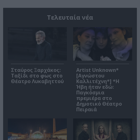
Τελευταία νέα
Σταύρος Ξαρχάκος:
Artist Unknown*
Ταξίδι στο φως στο
[Αγνώστου
Θέατρο Λυκαβηττού
Καλλιτέχνη*] *Η
Ήβη ήταν εδώ:
Παγκόσμια
πρεμιέρα στο
Δημοτικό Θέατρο
Πειραιά