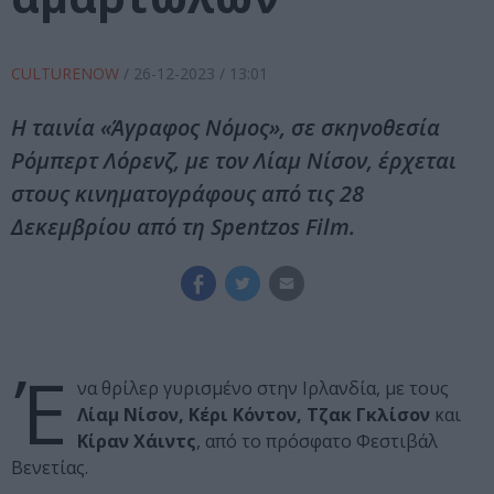
CULTURENOW
/
26-12-2023
/ 13:01
Η ταινία «Άγραφος Νόμος», σε σκηνοθεσία
Ρόμπερτ Λόρενζ, με τον Λίαμ Νίσον, έρχεται
στους κινηματογράφους από τις 28
Δεκεμβρίου από τη Spentzos Film.
Έ
να θρίλερ γυρισμένο στην Ιρλανδία, με τους
Λίαμ Νίσον, Κέρι Κόντον, Τζακ Γκλίσον
και
Κίραν Χάιντς
, από το πρόσφατο Φεστιβάλ
Βενετίας.