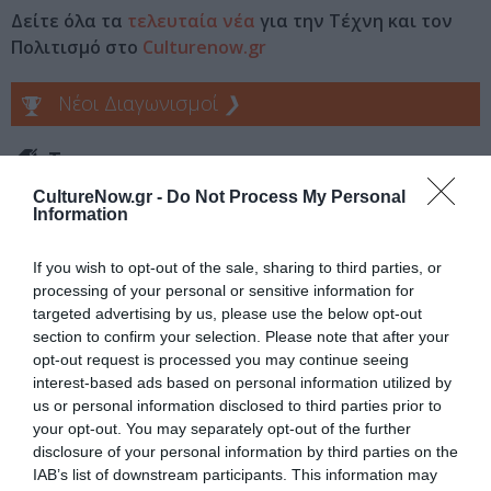
Δείτε όλα τα
τελευταία νέα
για την Τέχνη και τον
Πολιτισμό στο
Culturenow.gr
Νέοι Διαγωνισμοί
❯
Tags
CultureNow.gr -
Do Not Process My Personal
ΔΡΑΜΑΤΙΚΗ - ΚΟΙΝΩΝΙΚΗ
Information
ΝΕΕΣ ΤΑΙΝΙΕΣ - ΤΑΙΝΙΕΣ ΤΗΣ ΕΒΔΟΜΑΔΑΣ
ΞΕΝΕΣ ΤΑΙΝΙΕΣ
If you wish to opt-out of the sale, sharing to third parties, or
ΠΕΡΙΠΕΤΕΙΑ - ΑΣΤΥΝΟΜΙΚΟ
processing of your personal or sensitive information for
targeted advertising by us, please use the below opt-out
Newsletter
section to confirm your selection. Please note that after your
opt-out request is processed you may continue seeing
Κάθε βδομάδα στο e-mail σας τα τελευταία νέα για
interest-based ads based on personal information utilized by
την Τέχνη και τον Πολιτισμό!
us or personal information disclosed to third parties prior to
your opt-out. You may separately opt-out of the further
disclosure of your personal information by third parties on the
IAB’s list of downstream participants. This information may