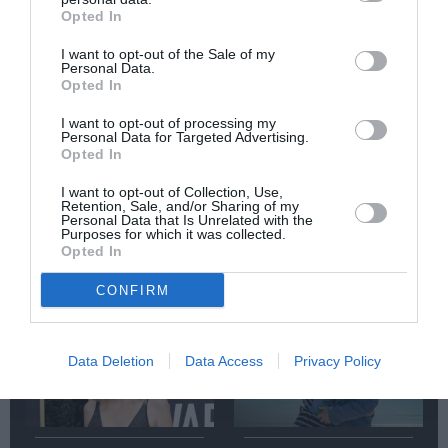
Opted In
Κάθε βδομάδα στο e-mail σας τα τελευταία νέα για
την Τέχνη και τον Πολιτισμό!
I want to opt-out of the Sale of my
Personal Data.
Opted In
I want to opt-out of processing my
Personal Data for Targeted Advertising.
Opted In
Ακολουθήστε το Culturenow.gr
I want to opt-out of Collection, Use,
Retention, Sale, and/or Sharing of my
Personal Data that Is Unrelated with the
Purposes for which it was collected.
Opted In
Σχετικά Άρθρα
CONFIRM
Data Deletion
Data Access
Privacy Policy