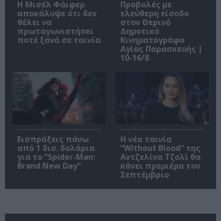
Η Μισέλ Φάιφερ
Προβολές με
αποκάλυψε ότι δεν
ελεύθερη είσοδο
θέλει να
στον Θερινό
πρωταγωνιστήσει
Δημοτικό
ποτέ ξανά σε ταινία
Κινηματογράφο
Αγίας Παρασκευής |
10-16/8
Εισπράξεις πάνω
Η νέα ταινία
από 1 δισ. δολάρια
“Without Blood” της
για το “Spider-Man:
Αντζελίνα Τζολί θα
Brand New Day”
κάνει πρεμιέρα τον
Σεπτέμβριο