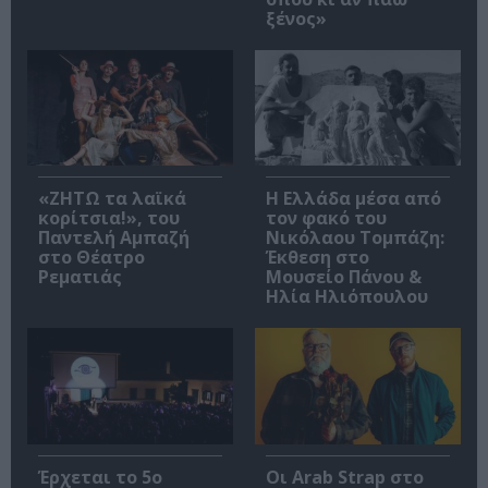
ξένος»
«ΖΗΤΩ τα λαϊκά
Η Ελλάδα μέσα από
κορίτσια!», του
τον φακό του
Παντελή Αμπαζή
Νικόλαου Τομπάζη:
στο Θέατρο
Έκθεση στο
Ρεματιάς
Μουσείο Πάνου &
Ηλία Ηλιόπουλου
Έρχεται το 5ο
Οι Arab Strap στο