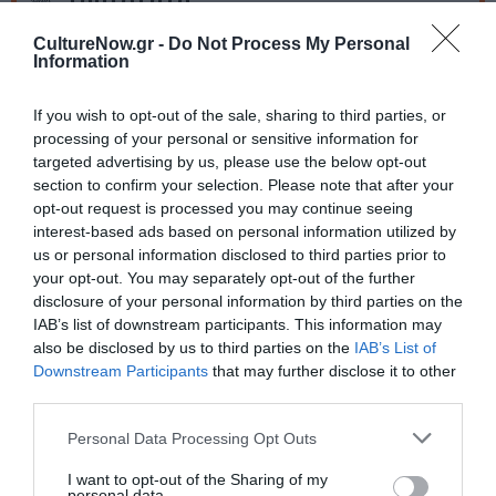
28 Μαρτίου στους κινηματογράφους από την The
CultureNow.gr -
Do Not Process My Personal
Information
Film Group
If you wish to opt-out of the sale, sharing to third parties, or
Ακολουθήστε το Culturenow.gr στο
Google News
και
processing of your personal or sensitive information for
μάθετε πρώτοι όλες τις ειδήσεις
targeted advertising by us, please use the below opt-out
section to confirm your selection. Please note that after your
Δείτε όλα τα
τελευταία νέα
για την Τέχνη και τον
opt-out request is processed you may continue seeing
Πολιτισμό στο
Culturenow.gr
interest-based ads based on personal information utilized by
us or personal information disclosed to third parties prior to
your opt-out. You may separately opt-out of the further
Νέοι Διαγωνισμοί
❯
disclosure of your personal information by third parties on the
IAB’s list of downstream participants. This information may
Tags
also be disclosed by us to third parties on the
IAB’s List of
Downstream Participants
that may further disclose it to other
ΒΙΟΓΡΑΦΙΚΕΣ ΤΑΙΝΙΕΣ
ΔΡΑΜΑΤΙΚΗ - ΚΟΙΝΩΝΙΚΗ
third parties.
ΝΕΕΣ ΤΑΙΝΙΕΣ - ΤΑΙΝΙΕΣ ΤΗΣ ΕΒΔΟΜΑΔΑΣ
ΞΕΝΕΣ ΤΑΙΝΙΕΣ
Personal Data Processing Opt Outs
I want to opt-out of the Sharing of my
Newsletter
personal data.