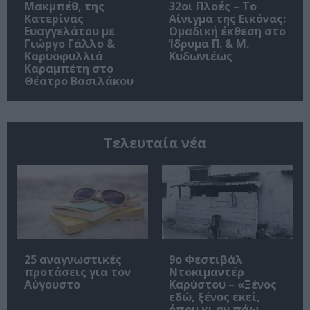
Μακμπέθ, της
32οι Πλοές – Το
Κατερίνας
Αίνιγμα της Εικόνας:
Ευαγγελάτου με
Ομαδική έκθεση στο
Γιώργο Γάλλο &
Ίδρυμα Π. & Μ.
Καρυοφυλλιά
Κυδωνιέως
Καραμπέτη στο
Θέατρο Βασιλάκου
Τελευταία νέα
25 αναγνωστικές
9ο Φεστιβάλ
προτάσεις για τον
Ντοκιμαντέρ
Αύγουστο
Καρύστου – «Ξένος
εδώ, ξένος εκεί,
όπου κι αν πάω