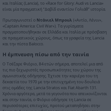
και Ιταλίας (Lancia), το «Race for Glory: Audi vs Lancia»
είναι μία πραγματική “Δαβίδ εναντίον Γολιάθ” ιστορία.
Πρωταγωνιστεί ο
Ντάνιελ Μπρουλ
(«Αντίο, Λένιν»,
«Captain America: Civil War»). Τα γυρίσματα
πραγματοποιήθηκαν σε Ελλάδα και Ιταλία με πρόσβαση
σε πραγματικούς χώρους, όπως τα γραφεία της Lancia
και την πίστα Balocco.
Η έμπνευση πίσω από την ταινία
Ο Τσέζαρε Φιόριο, 84 ετών σήμερα, αποτελεί μια από
τις πιο ξεχωριστές προσωπικότητες του χώρου της
αγωνιστικής οδήγησης. Έχτισε την καριέρα του τη
δεκαετία του 1970 με την επιτυχημένη του δουλειά
στις ομάδες της Lancia Stratos και Fiat Abarth 131.
Χρόνια αργότερα, μετά τα γεγονότα που απεικονίζονται
και στην ταινία, ο Φιόριο οδήγησε τη Lancia σε
περισσότερες επιτυχίες, προτού μεταπηδήσει στην