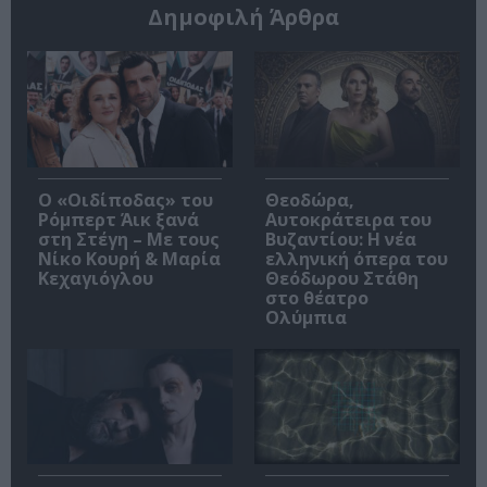
Δημοφιλή Άρθρα
O «Οιδίποδας» του
Θεοδώρα,
Ρόμπερτ Άικ ξανά
Αυτοκράτειρα του
στη Στέγη – Με τους
Βυζαντίου: Η νέα
Νίκο Κουρή & Μαρία
ελληνική όπερα του
Κεχαγιόγλου
Θεόδωρου Στάθη
στο θέατρο
Ολύμπια