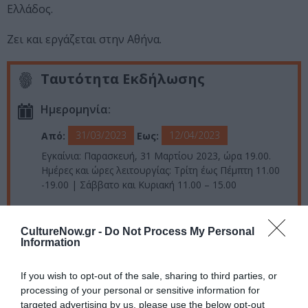
Ελλάδος.
Ζει και εργάζεται στην Αθήνα.
Ταυτότητα Εκδήλωσης
Ημερομηνία:
31/03/2023
12/04/2023
Από:
Εως:
Εγκαίνια: Παρασκευή, 31 Μαρτίου 2023, ώρα 19.00.
Ημέρες και ώρες λειτουργίας: Τρίτη έως Πέμπτη 11.00
-19.00 | Σάββατο και Κυριακή 11.00 – 15.00
Τοποθεσία:
CultureNow.gr -
Do Not Process My Personal
Πολιτιστικό Κέντρο «Μελίνα» Δήμου Αθηναίων,
Information
Ηρακλειδών 66 και Θεσσαλονίκης, Θησείο
If you wish to opt-out of the sale, sharing to third parties, or
Πολιτιστικό Κέντρο Δήμου Αθηναίων “Μελίνα”
processing of your personal or sensitive information for
targeted advertising by us, please use the below opt-out