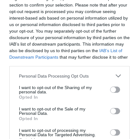
Eισιτήρια:
section to confirm your selection. Please note that after your
opt-out request is processed you may continue seeing
Είσοδος ελεύθερη
interest-based ads based on personal information utilized by
us or personal information disclosed to third parties prior to
Πληροφορίες / Κρατήσεις:
your opt-out. You may separately opt-out of the further
Τηλ.: 6973533919 |
opanda.gr
disclosure of your personal information by third parties on the
IAB’s list of downstream participants. This information may
also be disclosed by us to third parties on the
IAB’s List of
Ακολουθήστε το Culturenow.gr στο
Google News
και
Downstream Participants
that may further disclose it to other
μάθετε πρώτοι όλες τις ειδήσεις
third parties.
Δείτε όλα τα
τελευταία νέα
για την Τέχνη και τον
Personal Data Processing Opt Outs
Πολιτισμό στο
Culturenow.gr
I want to opt-out of the Sharing of my
personal data.
Opted In
Νέοι Διαγωνισμοί
❯
I want to opt-out of the Sale of my
Personal Data.
Tags
Opted In
ΓΛΥΠΤΙΚΗ - ΧΑΡΑΚΤΙΚΗ
ΔΩΡΕΑΝ ΕΚΔΗΛΩΣΕΙΣ
I want to opt-out of processing my
Personal Data for Targeted Advertising.
ΕΙΚΑΣΤΙΚΕΣ ΕΚΘΕΣΕΙΣ
ΕΚΘΕΣΗ ΖΩΓΡΑΦΙΚΗΣ