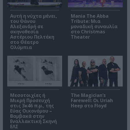
Αυτή η νύχτα μένει,
Mania The Abba
του Θάνου
Tribute: Μια
Αλεξανδρή σε
μοναδική συναυλία
σκηνοθεσία
στο Christmas
Αστέριου Πελτέκη
Theater
στο Θέατρο
Ολύμπια
Μεσοτοιχίες ή
The Magician’s
Μικρή Προσευχή
Farewell: Οι Uriah
στις 3κ46 π.μ., της
Heep στο Floyd
Εύας Οικονόμου –
Βαμβακά στην
Εναλλακτική Σκηνή
ΕΛΣ