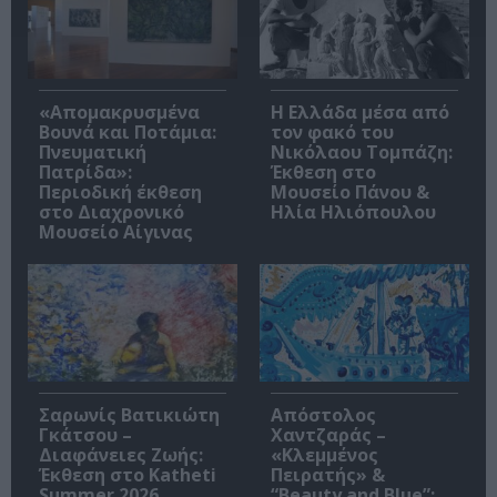
«Απομακρυσμένα
Η Ελλάδα μέσα από
Βουνά και Ποτάμια:
τον φακό του
Πνευματική
Νικόλαου Τομπάζη:
Πατρίδα»:
Έκθεση στο
Περιοδική έκθεση
Μουσείο Πάνου &
στο Διαχρονικό
Ηλία Ηλιόπουλου
Μουσείο Αίγινας
Σαρωνίς Βατικιώτη
Απόστολος
Γκάτσου –
Χαντζαράς –
Διαφάνειες Ζωής:
«Κλεμμένος
Έκθεση στο Katheti
Πειρατής» &
Summer 2026
“Beauty and Blue”: