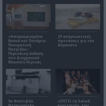
«Απομακρυσμένα
25 αναγνωστικές
Βουνά και Ποτάμια:
προτάσεις για τον
Πνευματική
Αύγουστο
Πατρίδα»:
Περιοδική έκθεση
στο Διαχρονικό
Μουσείο Αίγινας
9ο Φεστιβάλ
«ΖΗΤΩ τα λαϊκά
Ντοκιμαντέρ
κορίτσια!», του