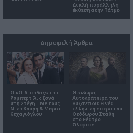
Διπλή παράλληλη
έκθεση στην Πάτμο
Δημοφιλή Άρθρα
O «Οιδίποδας» του
Θεοδώρα,
Ρόμπερτ Άικ ξανά
Αυτοκράτειρα του
στη Στέγη – Με τους
Βυζαντίου: Η νέα
Νίκο Κουρή & Μαρία
ελληνική όπερα του
Κεχαγιόγλου
Θεόδωρου Στάθη
στο θέατρο
Ολύμπια