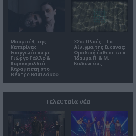
Μακμπέθ, της
32οι Πλοές – Το
Κατερίνας
Αίνιγμα της Εικόνας:
Ευαγγελάτου με
Ομαδική έκθεση στο
Γιώργο Γάλλο &
Ίδρυμα Π. & Μ.
Καρυοφυλλιά
Κυδωνιέως
Καραμπέτη στο
Θέατρο Βασιλάκου
Τελευταία νέα