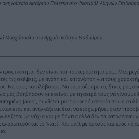
ε σκηνοθεσία Αστέριου Πελτέκη στο Φεστιβάλ Αθηνών Επιδαύρ
ωμά Μοσχόπουλο στο Αρχαίο Θέατρο Επιδαύρου
υντροφικότητα…δεν είναι πια προτεραιότητα μας….Μια μεγ
τές τις σκέψεις, με αγάπη και κατανόηση για τους χαρακτή
ς. Να τους καταλάβουμε. Να ταιριάξουμε τις δικές μας σκέ
α μας βοηθήσουν κι εκείνοι με τη σειρά τους να γίνουμε 
γαπημένη Janis’ , συνθέτει μια τρυφερή ιστορία που εκτυλ
ικιώνεται και αναγκάζεται έτσι να εισχωρήσει στον ‘προσβ
γωνίζεται με νύχια και με δόντια αλλά δεν τα καταφέρνει ν
 αναρωτιούνται το ‘γιατί’. Και μαζί με αυτούς και εμάς να
μο.