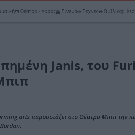
υσική
Θέατρο - Χορός
Σινεμά
Τέχνες
Βιβλίο
Φεσ
πημένη Janis, του Fur
Μπιπ
forming arts παρουσιάζει στο Θέατρο Μπιπ την 
 Bordon.