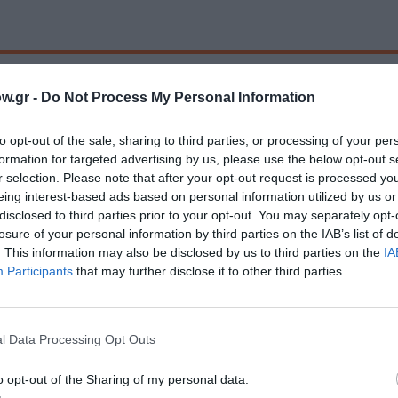
ου χρόνια εγκατάλειψε την δικηγορία για να αφιερωθεί απο
ύθυνε επί σειρά ετών το Teatro Stabile του Friuli-Venezia 
w.gr -
Do Not Process My Personal Information
vidale. Κάποια από τα σημαντικότερα θεατρικά του έργα είνα
chiesta, Il poeta ed il suo mostro, Senilità, Le ultime lune (
to opt-out of the sale, sharing to third parties, or processing of your per
a notte dell’angelo .
formation for targeted advertising by us, please use the below opt-out s
r selection. Please note that after your opt-out request is processed y
τηκαν στο εξωτερικό και την Ιταλία με μεγάλη επιτυχία απ
eing interest-based ads based on personal information utilized by us or
disclosed to third parties prior to your opt-out. You may separately opt-
ρίσεις (Prix du Theatre1998 στις Bruxelles. Premio IDI 1
losure of your personal information by third parties on the IAB’s list of
υχία, Le ultime lune, παίζεται στην Ιταλία εδώ και 25 χρόνι
. This information may also be disclosed by us to third parties on the
IA
chin, Gianrico Tedeschi και Andrea Giordana. Το τελευταίο
Participants
that may further disclose it to other third parties.
apporto. Το λογοτεχνικό του έργο περιλαμβάνει : A gentile
città scura (Marsilio 1994), Stanze di famiglia (Garzanti 201
l Data Processing Opt Outs
o opt-out of the Sharing of my personal data.