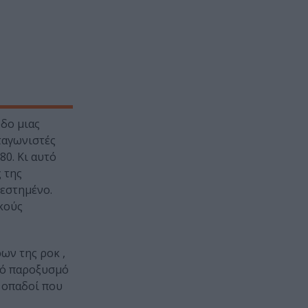
οδο μιας
ωταγωνιστές
80. Κι αυτό
 της
τεστημένο.
ικούς
ων της ροκ ,
κό παροξυσμό
ι οπαδοί που