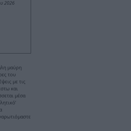
ου 2026
άλη μαύρη
ρες του
ψεις με τις
έστω και
ίσσεται μέσα
λητικό’
α
 αναρωτιόμαστε