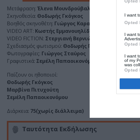
Opted 
Μετάφραση:
Έλενα Μουνδρούβαλη
I want t
Σκηνοθεσία:
Θοδωρής Γκόγκος
Opted 
Βοηθός σκηνοθέτη:
Γιώργος Καρακυριάκος
VIDEO ART:
Κωστής Εμμανουηλίδης
I want 
VIDEO FICTION:
Στεργιανή Βερνιώτου
Advertis
Opted 
Σχεδιασμός φωτισμού:
Θοδωρής Γκόγκος
Φωτογραφίες:
Γιώργος Σταύρος
I want t
Γραφιστικά:
Σεμέλη Παπαοικονόμου
of my P
was col
Opted 
Παίζουν οι ηθοποιοί:
Θοδωρής Γκόγκος
Μαρβίνα Πιτυχούτη
Σεμέλη Παπαοικονόμου
Διάρκεια:
75΄(χωρίς διάλλειμα)
Ταυτότητα Εκδήλωσης