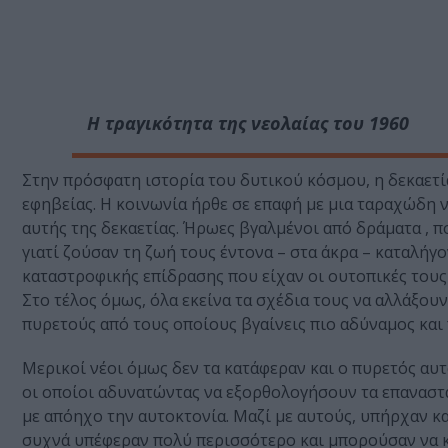
Η τραγικότητα της νεολαίας του 1960
Στην πρόσφατη ιστορία του δυτικού κόσμου, η δεκαετία
εφηβείας. Η κοινωνία ήρθε σε επαφή με μια ταραχώδη ν
αυτής της δεκαετίας. Ήρωες βγαλμένοι από δράματα , πο
γιατί ζούσαν τη ζωή τους έντονα – στα άκρα – καταλήγο
καταστροφικής επίδρασης που είχαν οι ουτοπικές τους
Στο τέλος όμως, όλα εκείνα τα σχέδια τους να αλλάξου
πυρετούς από τους οποίους βγαίνεις πιο αδύναμος και 
Μερικοί νέοι όμως δεν τα κατάφεραν και ο πυρετός αυτ
οι οποίοι αδυνατώντας να εξορθολογήσουν τα επαναστ
με απόηχο την αυτοκτονία. Μαζί με αυτούς, υπήρχαν κα
συχνά υπέφεραν πολύ περισσότερο και μπορούσαν να κατ