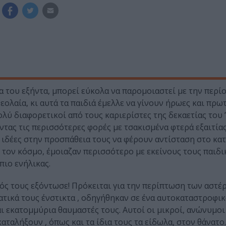
 του εξήντα, μπορεί εύκολα να παρομοιαστεί με την περί
εολαία, κι αυτά τα παιδιά έμελλε να γίνουν ήρωες και πρ
λύ διαφορετικοί από τους καριερίστες της δεκαετίας του ’
ντας τις περισσότερες φορές με τσακισμένα φτερά εξαιτίας
 ιδέες στην προσπάθεια τους να φέρουν αντίσταση στο κα
ν τον κόσμο, έμοιαζαν περισσότερο με εκείνους τους παιδ
πιο ενήλικας.
ός τους εξόντωσε! Πρόκειται για την περίπτωση των αστέρ
ατικά τους ένστικτα , οδηγήθηκαν σε ένα αυτοκαταστροφι
ι εκατομμύρια θαυμαστές τους. Αυτοί οι μικροί, ανώνυμο
αλήξουν , όπως και τα ίδια τους τα είδωλα, στον θάνατο.