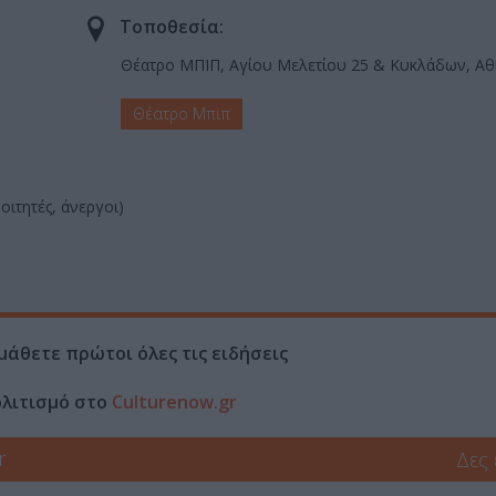
Τοποθεσία:
Θέατρο ΜΠΙΠ, Αγίου Μελετίου 25 & Κυκλάδων, Α
Θέατρο Μπιπ
οιτητές, άνεργοι)
μάθετε πρώτοι όλες τις ειδήσεις
ολιτισμό στο
Culturenow.gr
r
Δες