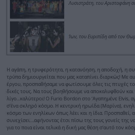
Λυσιστράτη, του Αριστοφάνη σ
Ίων, του Ευριπίδη από τον Θ
Η αγάπη, η τρυφερότητα, η κατανόηση, η αποδοχή, η σ
τρύπα δημιουργείται που μας καταπίνει διαρκώς! Με αυ
έργου, προσπαθήσαμε να φωτίσουμε όλες τις πτυχές του
δικές τους. Να τους βοηθήσουμε να αποκαλυφθούν και ν
λίγο…καλύτεροι! Ο Furio Bordon στο ‘Αγαπημένε Elvis, α
σ’ένα σκληρό κόσμο. Η κεντρική ηρωίδα (Μαρίνα), ενηλ
κόσμο των ενηλίκων όπως λέει και η ίδια. Προσπαθεί, α
συνεχίσει….αφήνοντας έτσι πίσω της τους γονείς της να
για το ποια είναι τελικά η δική μας θέση σ’αυτό τον κόσ