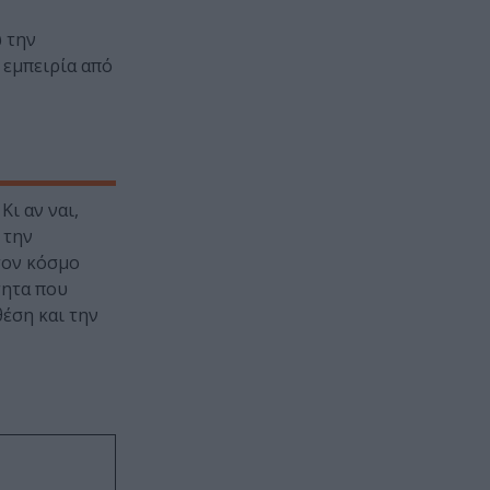
ώ την
 εμπειρία από
ι αν ναι,
 την
 τον κόσμο
τητα που
έση και την