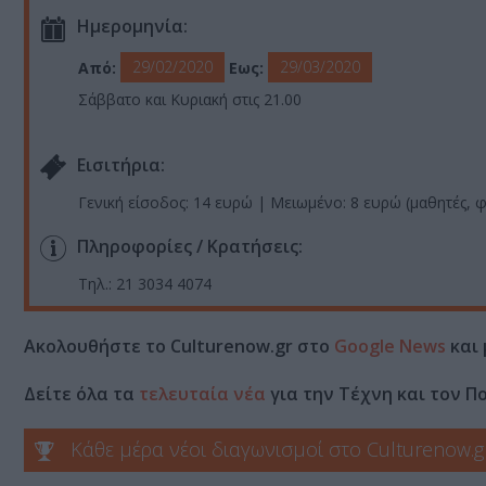
Ημερομηνία:
29/02/2020
29/03/2020
Από:
Εως:
Σάββατο και Κυριακή στις 21.00
Eισιτήρια:
Γενική είσοδος: 14 ευρώ | Μειωμένο: 8 ευρώ (μαθητές, φ
Πληροφορίες / Κρατήσεις:
Τηλ.: 21 3034 4074
Ακολουθήστε το Culturenow.gr στο
Google News
και 
Δείτε όλα τα
τελευταία νέα
για την Τέχνη και τον Π
Κάθε μέρα νέοι διαγωνισμοί στο Culturenow.g