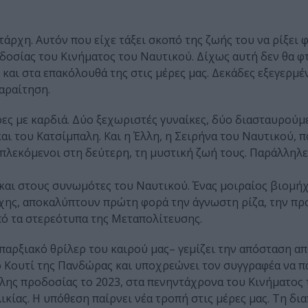
άρχη. Αυτόν που είχε τάξει σκοπό της ζωής του να ρίξει 
οδοσίας του Κινήματος του Ναυτικού. Δίχως αυτή δεν θα φ
και στα επακόλουθά της στις μέρες μας. Δεκάδες εξεγερμέ
παραίτηση.
ες με καρδιά. Δύο ξεχωριστές γυναίκες, δύο διασταυρούμε
ι του Κατσίμπαλη. Και η Έλλη, η Σειρήνα του Ναυτικού, π
πλεκόμενοι στη δεύτερη, τη μυστική ζωή τους. Παράλληλε
αι στους συνωμότες του Ναυτικού. Ένας μοιραίος βιομήχ
άρχης, αποκαλύπτουν πρώτη φορά την άγνωστη ρίζα, την π
πό τα στερεότυπα της Μεταπολίτευσης.
αρξιακό θρίλερ του καιρού μας– γεμίζει την απόσταση απ
 το Κουτί της Πανδώρας και υποχρεώνει τον συγγραφέα να π
λης προδοσίας το 2023, στα πενηντάχρονα του Κινήματος
κίας. H υπόθεση παίρνει νέα τροπή στις μέρες μας. Τη δι