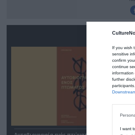
Σ
CultureNo
If you wish 
sensitive in
confirm you
continue se
information 
further disc
participants
Downstream 
Persona
I want t
Αυτοβιογραφία ενός πτώματος: Μια συλλογή