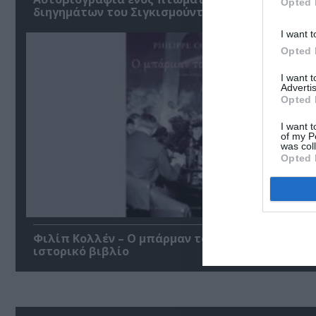
Opted 
διηγημάτων του Σιγκισμούντ Κρζιζανόφσκι
I want t
Opted 
I want 
Advertis
Opted 
I want t
of my P
was col
Opted 
Φιλίπ Κολλέν – Ο μπάρμαν του Ritz: Ένα κοινων
ιστορικό βιβλίο