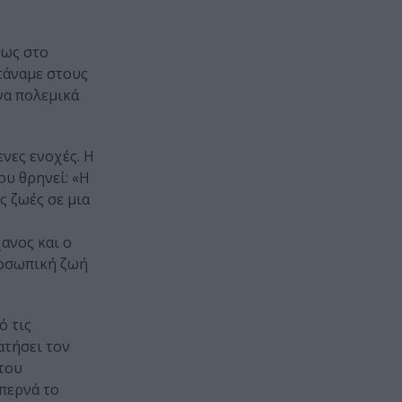
φως στο
τάναμε στους
να πολεμικά
νες ενοχές. Η
ου θρηνεί: «Η
ς ζωές σε μια
ανος και ο
ροσωπική ζωή
ό τις
ατήσει τον
 του
απερνά το