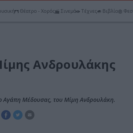
υσική
Θέατρο - Χορός
Σινεμά
Τέχνες
Βιβλίο
Φεσ
Μίμης Ανδρουλάκης
ίο Αγάπη Μέδουσας, του Μίμη Ανδρουλάκη.