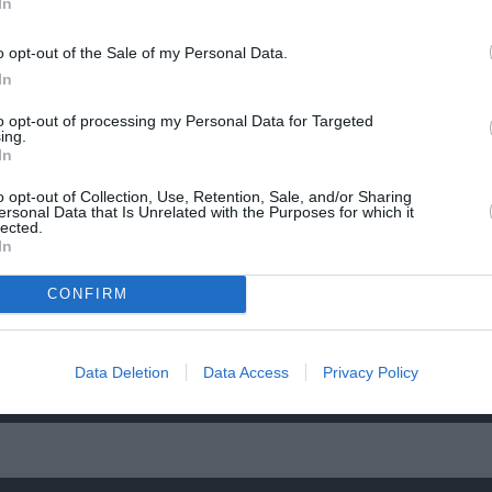
In
διάλογος
o opt-out of the Sale of my Personal Data.
In
to opt-out of processing my Personal Data for Targeted
ing.
In
o opt-out of Collection, Use, Retention, Sale, and/or Sharing
ersonal Data that Is Unrelated with the Purposes for which it
lected.
In
CONFIRM
ικό
Ελένη Μπουκαούρη – η Μαρία τα ήθελε όλα:
Data Deletion
Data Access
Privacy Policy
κοινωνικό βιβλίο για γυναίκες