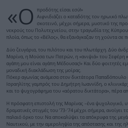
«Ο
προδότης είσαι εσύ!»
Aιφνιδιάζει ο καταδότης τον ηρωικό πλωτ
σκοτεινό, μέχρι σήμερα, μυστικό της πρ
νεκρούς του Πολυτεχνείου, στην τραγωδία της Κύπρου 
πλοία, όπως το «Βέλος», θα εξανάγκαζαν τη χούντα σε 
Δύο ζευγάρια, του πιλότου και του πλωτάρχη. Δύο άνδρ
Μαρίνα, η Μούσα των Πατρών, η «ανιψιά» του Σεφέρη κα
αγάπη μου είναι αγάπη Μέδουσας!» Και δύο φοιτητές εμ
μοναδική διακλάδωση της μοίρας.
Πόκερ αγωνίας ανάμεσα στον δικτάτορα Παπαδόπουλο κ
Ισραη­λίτης γαμπρός του Δημήτρη Ιωαννίδη, ο κλινικ
και το ψυχογράφημα του «αόρατου δικτάτορα», πέρα α
Η πρόσφατη επιστολή της Μαρίνας –ένα ψυχολογικό, υπ
δραματικές στιγμές του ’73-’74 μέχρι σήμερα, ανοίγει
παλαιό όρκο του: Να αποκαλύψει τα απόκρυφα της μεγά
Ναυτικού, με την αμεροληψία της απόστασης και της ηλι