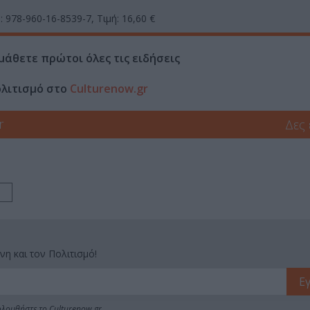
: 978-960-16-8539-7, Τιμή: 16,60 €
μάθετε πρώτοι όλες τις ειδήσεις
ολιτισμό στο
Culturenow.gr
r
Δες
νη και τον Πολιτισμό!
λουθήστε το Culturenow.gr