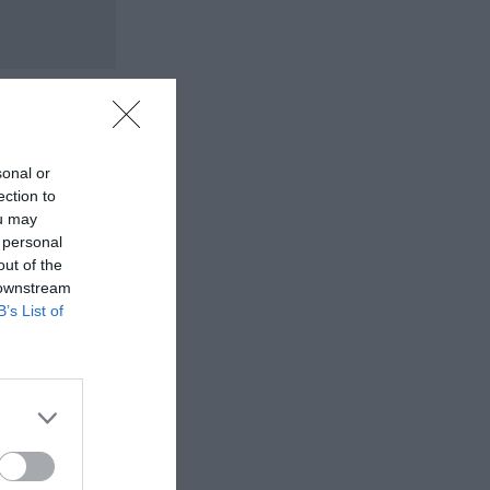
sonal or
ection to
ou may
 personal
out of the
 downstream
B’s List of
σωτερικός