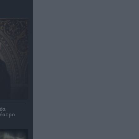
έα
θέατρο