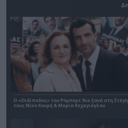
Δ
O «Οιδίποδας» του Ρόμπερτ Άικ ξανά στη Στέγη
τους Νίκο Κουρή & Μαρία Κεχαγιόγλου