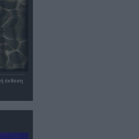
κή έκθεση