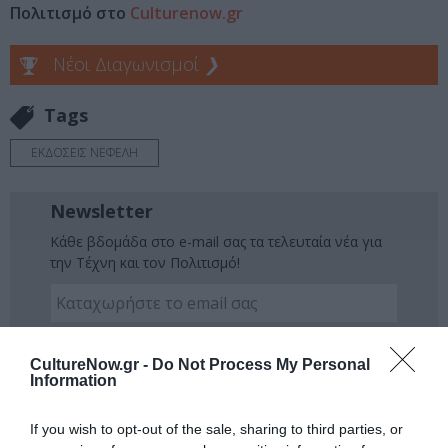
Πολιτισμό στο
Culturenow.gr
Νέοι Διαγωνισμοί
❯
Tags
ΕΚΔΟΣΕΙΣ ΝΕΦΕΛΗ
Newsletter
Κάθε βδομάδα στο e-mail σας τα τελευταία νέα για
την Τέχνη και τον Πολιτισμό!
CultureNow.gr -
Do Not Process My Personal
Information
Ακολουθήστε το Culturenow.gr
If you wish to opt-out of the sale, sharing to third parties, or