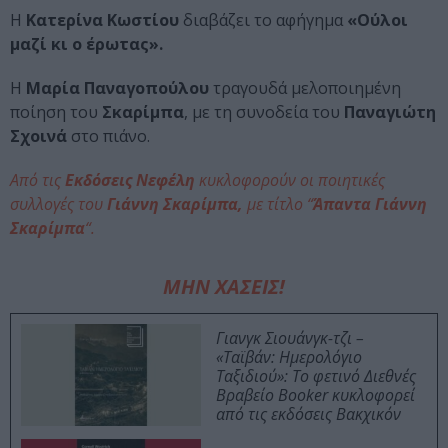
H
Κατερίνα Κωστίου
διαβάζει το αφήγημα
«Ούλοι
μαζί κι ο έρωτας».
Η
Μαρία Παναγοπούλου
τραγουδά μελοποιημένη
ποίηση του
Σκαρίμπα
, με τη συνοδεία του
Παναγιώτη
Σχοινά
στο πιάνο.
Από τις
Εκδόσεις Νεφέλη
κυκλοφορούν οι ποιητικές
συλλογές του
Γιάννη Σκαρίμπα,
με τίτλο “
Άπαντα Γιάννη
Σκαρίμπα
“.
ΜΗΝ ΧΑΣΕΙΣ!
Γιανγκ Σιουάνγκ-τζι –
«Ταϊβάν: Ημερολόγιο
Ταξιδιού»: Το φετινό Διεθνές
Βραβείο Booker κυκλοφορεί
από τις εκδόσεις Βακχικόν