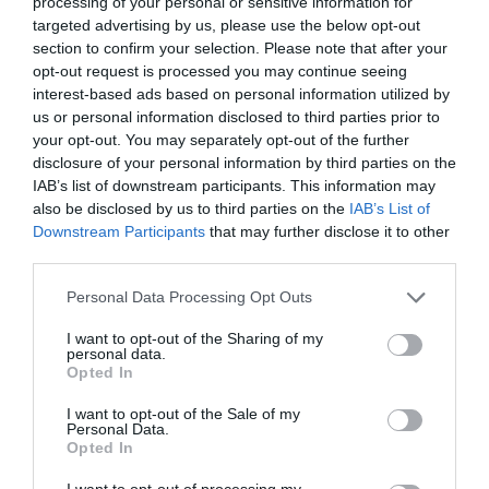
processing of your personal or sensitive information for
targeted advertising by us, please use the below opt-out
section to confirm your selection. Please note that after your
Σχετικά Άρθρα
opt-out request is processed you may continue seeing
interest-based ads based on personal information utilized by
us or personal information disclosed to third parties prior to
your opt-out. You may separately opt-out of the further
disclosure of your personal information by third parties on the
IAB’s list of downstream participants. This information may
also be disclosed by us to third parties on the
IAB’s List of
Downstream Participants
that may further disclose it to other
Η μακρά λίστα με
Έκθεση Βιβλίου
third parties.
τις υποψηφιότητες
2026 στο Ναύπλιο
για το Βραβείο
Personal Data Processing Opt Outs
Booker 2026
I want to opt-out of the Sharing of my
personal data.
Opted In
I want to opt-out of the Sale of my
Personal Data.
Opted In
«Παρεμποδίζοντας
Σπύρος Κακατσάκης
I want to opt-out of processing my