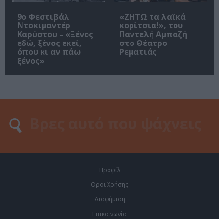
9ο Φεστιβάλ
«ΖΗΤΩ τα λαϊκά
Ντοκιμαντέρ
κορίτσια!», του
Καρύστου – «Ξένος
Παντελή Αμπαζή
εδώ, ξένος εκεί,
στο Θέατρο
όπου κι αν πάω
Ρεματιάς
ξένος»
Προφίλ
Οροι Χρήσης
Διαφήμιση
Επικοινωνία