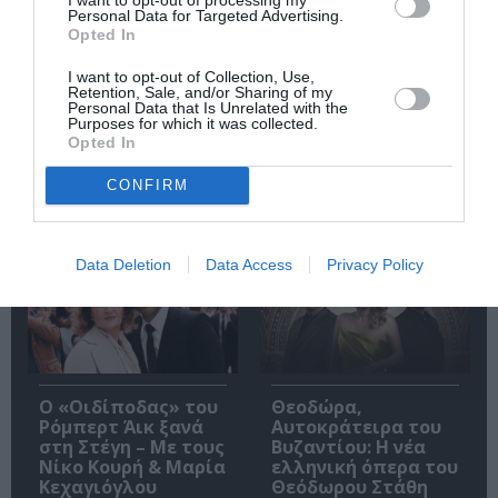
Personal Data for Targeted Advertising.
την αποστασία,
– Ανακρίνοντας το
Opted In
Ιουλιανά 1965»:
Σκοτάδι:
Παρουσίαση του
Παρουσίαση του
βιβλίου στο
βιβλίου στα Public
I want to opt-out of Collection, Use,
Retention, Sale, and/or Sharing of my
Μεταξουργείο
Συντάγματος
Personal Data that Is Unrelated with the
Purposes for which it was collected.
Opted In
CONFIRM
Δημοφιλή Άρθρα
Data Deletion
Data Access
Privacy Policy
O «Οιδίποδας» του
Θεοδώρα,
Ρόμπερτ Άικ ξανά
Αυτοκράτειρα του
στη Στέγη – Με τους
Βυζαντίου: Η νέα
Νίκο Κουρή & Μαρία
ελληνική όπερα του
Κεχαγιόγλου
Θεόδωρου Στάθη