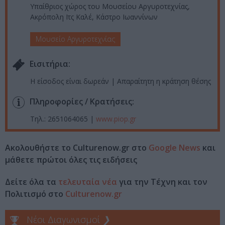
Υπαίθριος χώρος του Μουσείου Αργυροτεχνίας,
Ακρόπολη Ιτς Καλέ, Κάστρο Ιωαννίνων
Μουσείο Αργυροτεχνίας
Eισιτήρια:
Η είσοδος είναι δωρεάν | Απαραίτητη η κράτηση θέσης
Πληροφορίες / Κρατήσεις:
Τηλ.: 2651064065 |
www.piop.gr
Ακολουθήστε το Culturenow.gr στο
Google News
και
μάθετε πρώτοι όλες τις ειδήσεις
Δείτε όλα τα
τελευταία νέα
για την Τέχνη και τον
Πολιτισμό στο
Culturenow.gr
Νέοι Διαγωνισμοί
❯