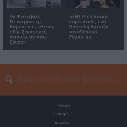
9ο Φεστιβάλ
«ΖΗΤΩ τα λαϊκά
Ντοκιμαντέρ
κορίτσια!», του
Καρύστου – «Ξένος
Παντελή Αμπαζή
εδώ, ξένος εκεί,
στο Θέατρο
όπου κι αν πάω
Ρεματιάς
ξένος»
Προφίλ
Οροι Χρήσης
Διαφήμιση