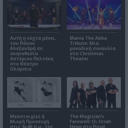
Αυτή η νύχτα μένει,
Mania The Abba
του Θάνου
Tribute: Μια
Αλεξανδρή σε
μοναδική συναυλία
σκηνοθεσία
στο Christmas
Αστέριου Πελτέκη
Theater
στο Θέατρο
Ολύμπια
Μεσοτοιχίες ή
The Magician’s
Μικρή Προσευχή
Farewell: Οι Uriah
στις 3κ46 π.μ., της
Heep στο Floyd