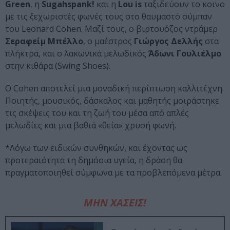
Green
, η
Sugahspank!
και η
Lou is
ταξιδεύουν το κοινο
με τις ξεχωριστές φωνές τους στο θαυμαστό σύμπαν
του Leonard Cohen. Μαζί τους, ο βιρτουόζος ντράμερ
Σεραφείμ Μπέλλο
, ο μαέστρος
Γιώργος Δελλής
στα
πλήκτρα, και ο λακωνικά μελωδικός
Άδωνι Γουλιέλμο
στην κιθάρα (Swing Shoes).
Ο Cohen αποτελεί μια μοναδική περίπτωση καλλιτέχνη.
Ποιητής, μουσικός, δάσκαλος και μαθητής μοιράστηκε
τις σκέψεις του και τη ζωή του μέσα από απλές
μελωδίες και μια βαθιά «θεία» χρυσή φωνή.
*Λόγω των ειδικών συνθηκών, και έχοντας ως
προτεραιότητα τη δημόσια υγεία, η δράση θα
πραγματοποιηθεί σύμφωνα με τα προβλεπόμενα μέτρα.
ΜΗΝ ΧΑΣΕΙΣ!