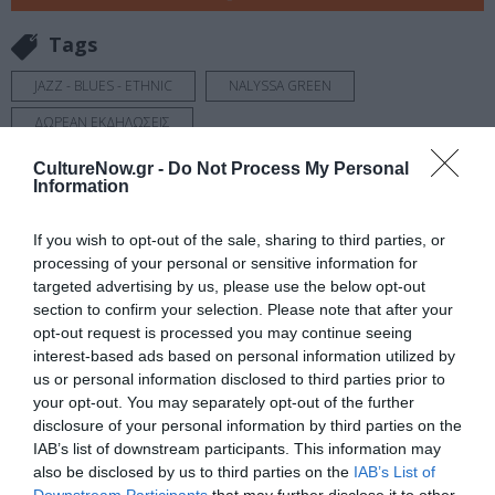
Tags
JAZZ - BLUES - ETHNIC
NALYSSA GREEN
ΔΩΡΕΑΝ ΕΚΔΗΛΩΣΕΙΣ
ΠΟΛΙΤΙΣΤΙΚΟ ΙΔΡΥΜΑ ΟΜΙΛΟΥ ΠΕΙΡΑΙΩΣ (ΠΙΟΠ)
CultureNow.gr -
Do Not Process My Personal
Information
ΣΥΝΑΥΛΙΕΣ 2020
If you wish to opt-out of the sale, sharing to third parties, or
Newsletter
processing of your personal or sensitive information for
targeted advertising by us, please use the below opt-out
Κάθε βδομάδα στο e-mail σας τα τελευταία νέα για
section to confirm your selection. Please note that after your
την Τέχνη και τον Πολιτισμό!
opt-out request is processed you may continue seeing
interest-based ads based on personal information utilized by
us or personal information disclosed to third parties prior to
your opt-out. You may separately opt-out of the further
disclosure of your personal information by third parties on the
IAB’s list of downstream participants. This information may
Ακολουθήστε το Culturenow.gr
also be disclosed by us to third parties on the
IAB’s List of
Downstream Participants
that may further disclose it to other