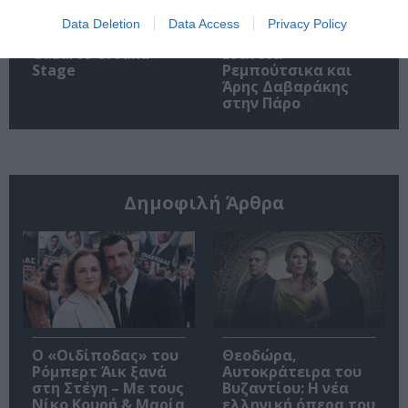
Data Deletion
Data Access
Privacy Policy
Οι Arab Strap στο
Τα τραγούδια μας:
Gazarte Ground
Ευανθία
Stage
Ρεμπούτσικα και
Άρης Δαβαράκης
στην Πάρο
Δημοφιλή Άρθρα
O «Οιδίποδας» του
Θεοδώρα,
Ρόμπερτ Άικ ξανά
Αυτοκράτειρα του
στη Στέγη – Με τους
Βυζαντίου: Η νέα
Νίκο Κουρή & Μαρία
ελληνική όπερα του