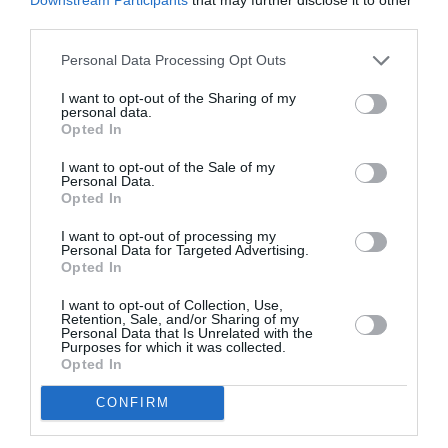
third parties.
Personal Data Processing Opt Outs
Σχετικά Άρθρα
I want to opt-out of the Sharing of my
personal data.
Opted In
I want to opt-out of the Sale of my
Personal Data.
Opted In
I want to opt-out of processing my
Mania The Abba
The Magician’s
Personal Data for Targeted Advertising.
Tribute: Μια
Farewell: Οι Uriah
Opted In
μοναδική συναυλία
Heep στο Floyd
στο Christmas
I want to opt-out of Collection, Use,
Retention, Sale, and/or Sharing of my
Theater
Personal Data that Is Unrelated with the
Purposes for which it was collected.
Opted In
CONFIRM